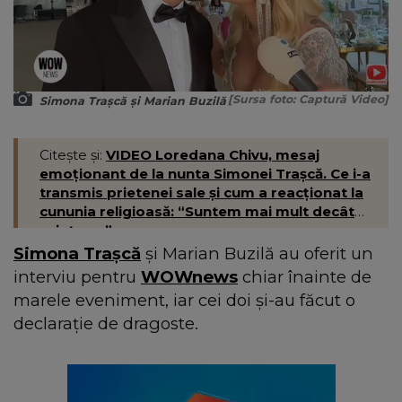
[Sursa foto: Captură Video]
Simona Trașcă și Marian Buzilă
Citește și:
VIDEO Loredana Chivu, mesaj
emoționant de la nunta Simonei Trașcă. Ce i-a
transmis prietenei sale și cum a reacționat la
cununia religioasă: “Suntem mai mult decât
prietene.”
Simona Trașcă
și Marian Buzilă au oferit un
interviu pentru
WOWnews
chiar înainte de
marele eveniment, iar cei doi și-au făcut o
declarație de dragoste.