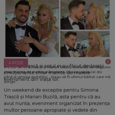
4 POZE
Simona Trașcă și soțul ei au făcut declarații
VIDEO Simona Trașcă și Marian Buzilă, declarații de dragoste
emoționante chiar înainte de marele
chiar înainte de marele eveniment. Ce și-au spus cei doi
până la venirea invitaților: „Vreau să fii ultimul bărbat care mă
eveniment din viața lor.
atinge.”
Un weekend de excepție pentru Simona
Trașcă și Marian Buzilă, asta pentru că au
avut nunta, eveniment organizat în prezența
multor persoane apropiate și vedete din