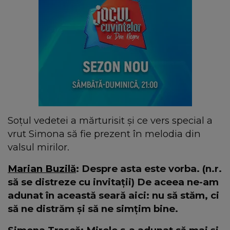
Soțul vedetei a mărturisit și ce vers special a
vrut Simona să fie prezent în melodia din
valsul mirilor.
Marian Buzilă
: Despre asta este vorba. (n.r.
să se distreze cu invitații) De aceea ne-am
adunat în această seară aici: nu să stăm, ci
să ne distrăm și să ne simțim bine.