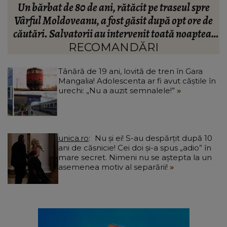
Maria Constantin, dezvăluiri surprinzătoare la
R
e
trei ani de la nunta cu Robert Stoica: „Ne-a luat
:
valul.”
RECOMANDĂRI
Tânără de 19 ani, lovită de tren în Gara
Mangalia! Adolescenta ar fi avut căștile în
urechi: „Nu a auzit semnalele!”
unica.ro
Nu și ei! S-au despărțit după 10
ani de căsnicie! Cei doi și-a spus „adio” în
mare secret. Nimeni nu se aștepta la un
asemenea motiv al separării!