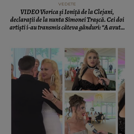
VEDETE
VIDEO Viorica și Ioniță de la Clejani,
declarații de la nunta Simonei Trașcă. Cei doi
artiști i-au transmis câteva gânduri: “A avut o
coafură simplă.”