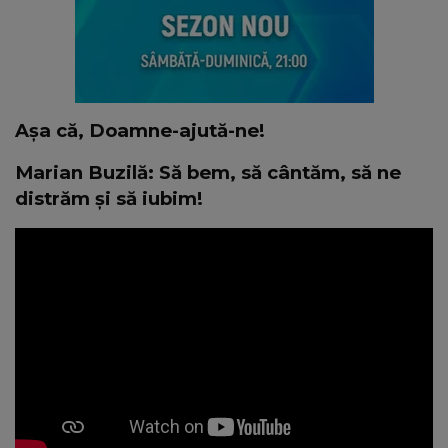
Așa că, Doamne-ajută-ne!
Marian Buzilă: Să bem, să cântăm, să ne
distrăm și să iubim!