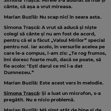
Simona Trașcă: Mirele s-a adunat să mai și
cânte, că așa a vrut mireasa.
Marian Buzilă: Nu scap nici în seara asta.
Simona Trașcă: A vrut să aducă și niște
colegi să cânte și nu am fost de acord,
pentru că el a făcut „Valsul Mirilor” special
pentru noi. Iar acolo, în versurile acelea pe
care le-a compus, i-am zis: „Te rog frumos,
îmi doresc foarte mult, dacă se poate, să
fie acolo: "Ești darul ce mi l-a dat
Dumnezeu.”
Marian Buzilă: Este acest vers în melodie.
Simona Trașcă
: Și a luat un microfon, s-a
pregătit. Nu e nicio problemă.
Marian Buzilă: Mă simt atât de bine și de