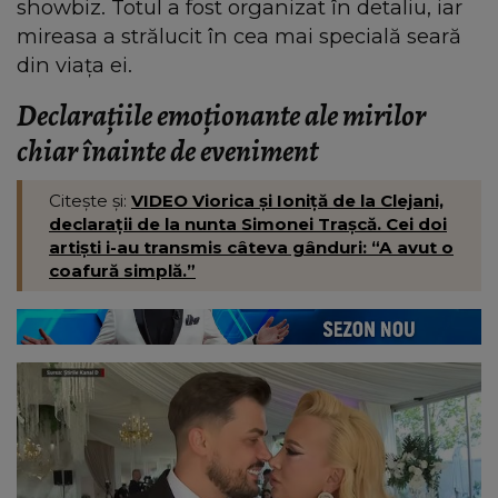
showbiz. Totul a fost organizat în detaliu, iar
mireasa a strălucit în cea mai specială seară
din viața ei.
Declarațiile emoționante ale mirilor
chiar înainte de eveniment
Citește și:
VIDEO Viorica și Ioniță de la Clejani,
declarații de la nunta Simonei Trașcă. Cei doi
artiști i-au transmis câteva gânduri: “A avut o
coafură simplă.”