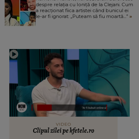
despre relația cu Ioniță de la Clejani. Cum
a reacționat fiica artistei când bunicul ei
le-ar fi ignorat: „Puteam să fiu moartă...”
VIDEO
Clipul zilei pe kfetele.ro