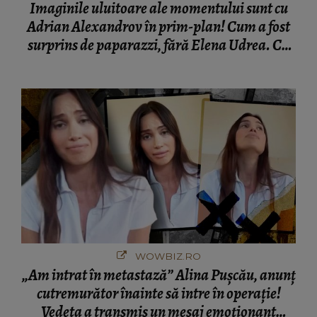
Imaginile uluitoare ale momentului sunt cu
Adrian Alexandrov în prim-plan! Cum a fost
surprins de paparazzi, fără Elena Udrea. Cu
cine s-a întâlnit partenerul fostei politiciene în
București! Gestul lui...
WOWBIZ.RO
„Am intrat în metastază” Alina Pușcău, anunț
cutremurător înainte să intre în operație!
Vedeta a transmis un mesaj emoționant