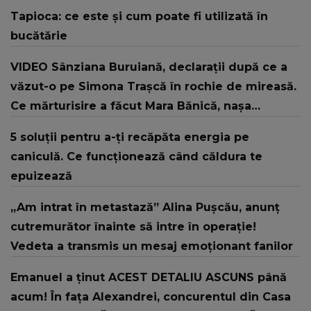
Tapioca: ce este și cum poate fi utilizată în
bucătărie
VIDEO Sânziana Buruiană, declarații după ce a
văzut-o pe Simona Trașcă în rochie de mireasă.
Ce mărturisire a făcut Mara Bănică, nașa
cuplului: “Ne bucurăm când aflăm că suntem
5 soluții pentru a-ți recăpăta energia pe
exemple.”
caniculă. Ce funcționează când căldura te
epuizează
„Am intrat în metastază” Alina Pușcău, anunț
cutremurător înainte să intre în operație!
Vedeta a transmis un mesaj emoționant fanilor
Emanuel a ținut ACEST DETALIU ASCUNS până
acum! În fața Alexandrei, concurentul din Casa