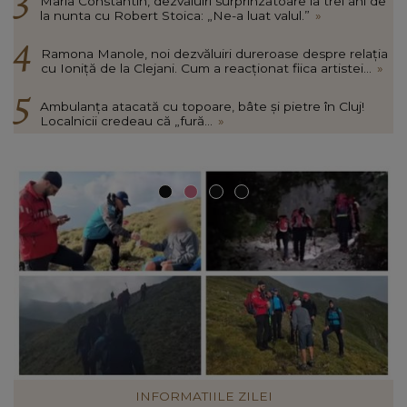
Maria Constantin, dezvăluiri surprinzătoare la trei ani de
la nunta cu Robert Stoica: „Ne-a luat valul.”
»
Ramona Manole, noi dezvăluiri dureroase despre relația
cu Ioniță de la Clejani. Cum a reacționat fiica artistei...
»
Ambulanța atacată cu topoare, bâte și pietre în Cluj!
Localnicii credeau că „fură...
»
VEDETE