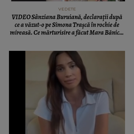
VEDETE
VIDEO Sânziana Buruiană, declarații după
ce a văzut-o pe Simona Trașcă în rochie de
mireasă. Ce mărturisire a făcut Mara Bănică,
nașa cuplului: “Ne bucurăm când aflăm că
suntem exemple.”