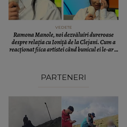
VEDETE
Ramona Manole, noi dezvăluiri dureroase
despre relația cu Ioniță de la Clejani. Cum a
reacționat fiica artistei când bunicul ei le-ar fi
ignorat: „Puteam să fiu moartă...”
PARTENERI