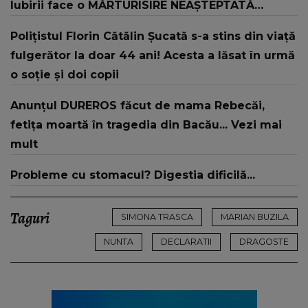
Iubirii face o MĂRTURISIRE NEAȘTEPTATĂ
despre mama sa: "I-am spus și ei în față, eu nu
Polițistul Florin Cătălin Șucată s-a stins din viață
te iubesc pentru că..."
fulgerător la doar 44 ani! Acesta a lăsat în urmă
o soție și doi copii
Anunțul DUREROS făcut de mama Rebecăi,
fetița moartă în tragedia din Bacău... Vezi mai
mult
Probleme cu stomacul? Digestia dificilă...
Taguri
SIMONA TRASCA
MARIAN BUZILA
NUNTA
DECLARATII
DRAGOSTE