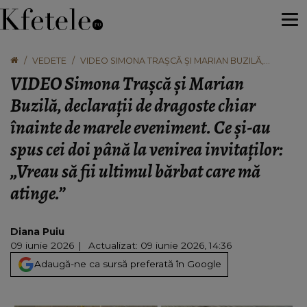
VEDETE
VIDEO SIMONA TRAȘCĂ ȘI MARIAN BUZILĂ,
DECLARAȚII DE DRAGOSTE CHIAR ÎNAINTE DE
VIDEO Simona Trașcă și Marian
MARELE EVENIMENT. CE ȘI-AU SPUS CEI DOI PÂNĂ
LA VENIREA INVITAȚILOR: „VREAU SĂ FII ULTIMUL
Buzilă, declarații de dragoste chiar
BĂRBAT CARE MĂ ATINGE.”
înainte de marele eveniment. Ce și-au
spus cei doi până la venirea invitaților:
„Vreau să fii ultimul bărbat care mă
atinge.”
Diana Puiu
09 iunie 2026
Actualizat: 09 iunie 2026, 14:36
Adaugă-ne ca sursă preferată în Google