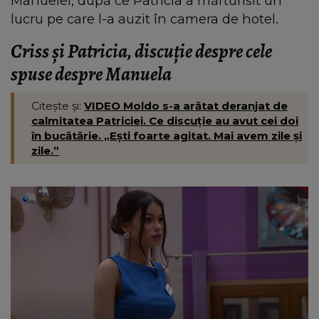
Manuelei, după ce Patricia a mărturisit un
lucru pe care l-a auzit în camera de hotel.
Criss și Patricia, discuție despre cele
spuse despre Manuela
Citește și:
VIDEO Moldo s-a arătat deranjat de
calmitatea Patriciei. Ce discuție au avut cei doi
în bucătărie. „Ești foarte agitat. Mai avem zile și
zile.”