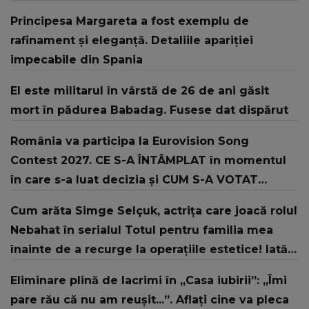
om, când văd ceva trebuie să zic!"
Principesa Margareta a fost exemplu de
rafinament și eleganță. Detaliile apariției
impecabile din Spania
El este militarul în vârstă de 26 de ani găsit
mort în pădurea Babadag. Fusese dat dispărut
România va participa la Eurovision Song
Contest 2027. CE S-A ÎNTÂMPLAT în momentul
în care s-a luat decizia și CUM S-A VOTAT
revenirea în concurs: "Reprezintă un proiect
Cum arăta Simge Selçuk, actrița care joacă rolul
strategic de..."
Nebahat în serialul Totul pentru familia mea
înainte de a recurge la operațiile estetice! Iată
ce aspect fizic uluitor avea aceasta la 19 ani:
Eliminare plină de lacrimi în „Casa iubirii”: „Îmi
„Tinerețe rebelă”
pare rău că nu am reușit...”. Aflați cine va pleca