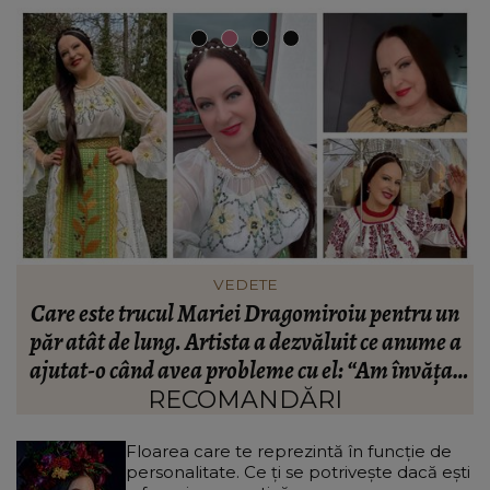
FASHION
n
Ce să porți în Italia în vara 2026. Cum să te
a
îmbraci în funcție de orașul pe care îl vizitezi
t
a
RECOMANDĂRI
Floarea care te reprezintă în funcție de
personalitate. Ce ți se potrivește dacă ești