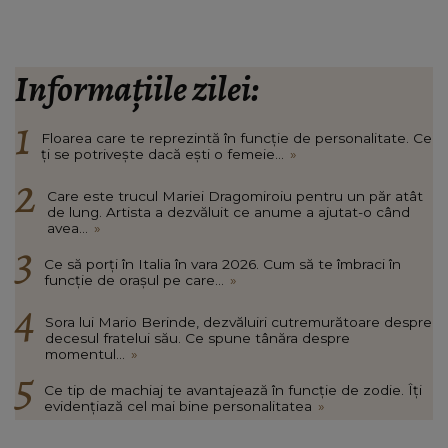
Informațiile zilei:
Floarea care te reprezintă în funcție de personalitate. Ce
ți se potrivește dacă ești o femeie...
»
Care este trucul Mariei Dragomiroiu pentru un păr atât
de lung. Artista a dezvăluit ce anume a ajutat-o când
avea...
»
Ce să porți în Italia în vara 2026. Cum să te îmbraci în
funcție de orașul pe care...
»
Sora lui Mario Berinde, dezvăluiri cutremurătoare despre
decesul fratelui său. Ce spune tânăra despre
momentul...
»
Ce tip de machiaj te avantajează în funcție de zodie. Îți
evidențiază cel mai bine personalitatea
»