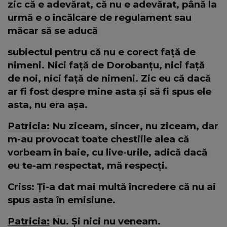
zic că e adevărat, că nu e adevărat, până la
urmă e o încălcare de regulament sau
măcar să se aducă
subiectul pentru că nu e corect față de
nimeni. Nici față de Dorobanțu, nici față
de noi, nici față de nimeni. Zic eu că dacă
ar fi fost despre mine asta și să fi spus ele
asta, nu era așa.
Patricia:
Nu ziceam, sincer, nu ziceam, dar
m-au provocat toate chestiile alea că
vorbeam în baie, cu live-urile, adică dacă
eu te-am respectat, mă respecți.
Criss: Ți-a dat mai multă încredere că nu ai
spus asta în emisiune.
Patricia:
Nu. Și nici nu veneam.