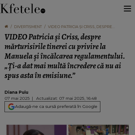
DIVERTISMENT
VIDEO PATRICIA ȘI CRISS, DESPRE
MĂRTURISIRILE TINEREI CU PRIVIRE LA
VIDEO Patricia și Criss, despre
MANUELA ȘI ÎNCĂLCAREA
REGULAMENTULUI. „ȚI-A DAT MAI MULTĂ
mărturisirile tinerei cu privire la
ÎNCREDERE CĂ NU AI SPUS ASTA ÎN
Manuela și încălcarea regulamentului.
EMISIUNE.”
„Ți-a dat mai multă încredere că nu ai
spus asta în emisiune.”
Diana Puiu
07 mai 2025
Actualizat: 07 mai 2025, 16:48
Adaugă-ne ca sursă preferată în Google