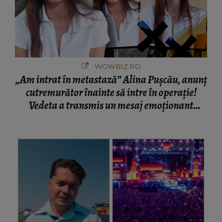
WOWBIZ.RO
„Am intrat în metastază” Alina Pușcău, anunț
cutremurător înainte să intre în operație!
Vedeta a transmis un mesaj emoționant
fanilor