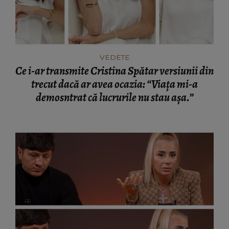
VEDETE
Ce i-ar transmite Cristina Spătar versiunii din
trecut dacă ar avea ocazia: “Viața mi-a
demosntrat că lucrurile nu stau așa.”