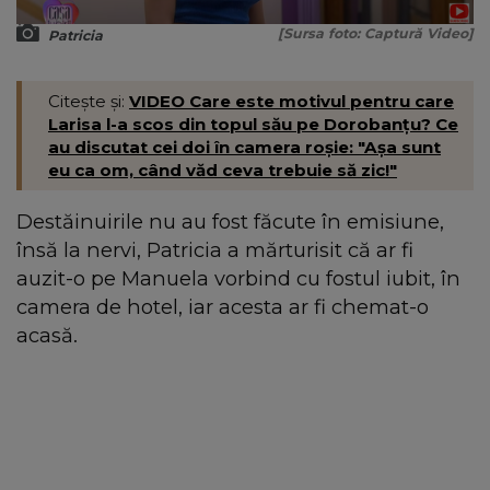
[Sursa foto: Captură Video]
Patricia
Citește și:
VIDEO Care este motivul pentru care
Larisa l-a scos din topul său pe Dorobanțu? Ce
au discutat cei doi în camera roșie: "Așa sunt
eu ca om, când văd ceva trebuie să zic!"
Destăinuirile nu au fost făcute în emisiune,
însă la nervi, Patricia a mărturisit că ar fi
auzit-o pe Manuela vorbind cu fostul iubit, în
camera de hotel, iar acesta ar fi chemat-o
acasă.