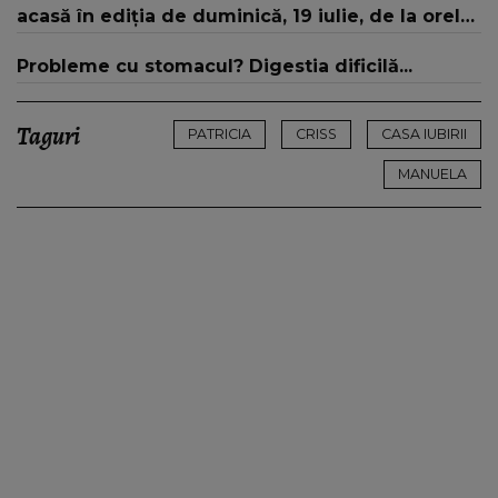
acasă în ediția de duminică, 19 iulie, de la orele
16:00 și 19:00, doar la Kanal D
Probleme cu stomacul? Digestia dificilă...
Taguri
PATRICIA
CRISS
CASA IUBIRII
MANUELA