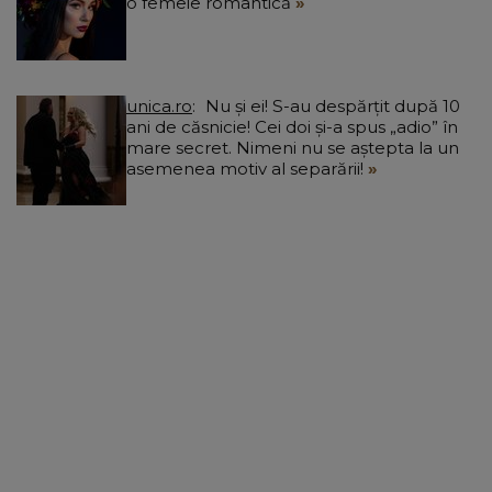
o femeie romantică
unica.ro
Nu și ei! S-au despărțit după 10
ani de căsnicie! Cei doi și-a spus „adio” în
mare secret. Nimeni nu se aștepta la un
asemenea motiv al separării!