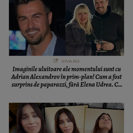
VIVA.RO
Imaginile uluitoare ale momentului sunt cu
Adrian Alexandrov în prim-plan! Cum a fost
surprins de paparazzi, fără Elena Udrea. Cu
cine s-a întâlnit partenerul fostei politiciene în
București! Gestul lui...