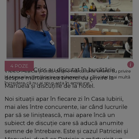
4 POZE
Patricia și Criss au discutat în bucătărie
VIDEO Patricia și Criss, despre mărturisirile tinerei cu privire
despre mărturisirea tinerei cu privire la
la Manuela și încălcarea regulamentului. „Ți-a dat mai multă
încredere că nu ai spus asta în emisiune.”
Manuela și discuțiile de la hotel.
Noi situații apar în fiecare zi în Casa Iubirii,
mai ales între concurente, iar când lucrurile
par să se liniștească, mai apare încă un
subiect de discuție care să aducă anumite
semne de întrebare. Este și cazul Patriciei și