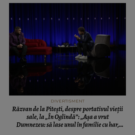
DIVERTISMENT
Răzvan de la Pitești, despre portativul vieții
sale, la „În Oglindă”: „Așa a vrut
Dumnezeu: să lase unul în familie cu har,
harul de a cânta, să poată să ofere familiei