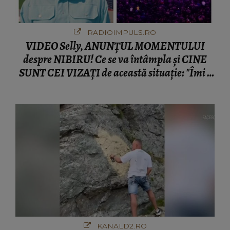
RADIOIMPULS.RO
VIDEO Selly, ANUNȚUL MOMENTULUI
despre NIBIRU! Ce se va întâmpla și CINE
SUNT CEI VIZAȚI de această situație: "Îmi e
ciudă că..."
KANALD2.RO