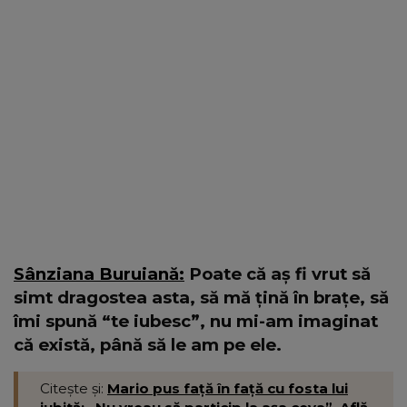
Sânziana Buruiană:
Poate că aș fi vrut să
simt dragostea asta, să mă țină în brațe, să
îmi spună “te iubesc”, nu mi-am imaginat
că există, până să le am pe ele.
Citește și:
Mario pus față în față cu fosta lui