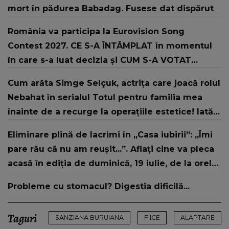
mort în pădurea Babadag. Fusese dat dispărut
România va participa la Eurovision Song
Contest 2027. CE S-A ÎNTÂMPLAT în momentul
în care s-a luat decizia și CUM S-A VOTAT
revenirea în concurs: "Reprezintă un proiect
Cum arăta Simge Selçuk, actrița care joacă rolul
strategic de..."
Nebahat în serialul Totul pentru familia mea
înainte de a recurge la operațiile estetice! Iată
ce aspect fizic uluitor avea aceasta la 19 ani:
Eliminare plină de lacrimi în „Casa iubirii”: „Îmi
„Tinerețe rebelă”
pare rău că nu am reușit...”. Aflați cine va pleca
acasă în ediția de duminică, 19 iulie, de la orele
16:00 și 19:00, doar la Kanal D
Probleme cu stomacul? Digestia dificilă...
Taguri
SANZIANA BURUIANA
FIICE
ALAPTARE