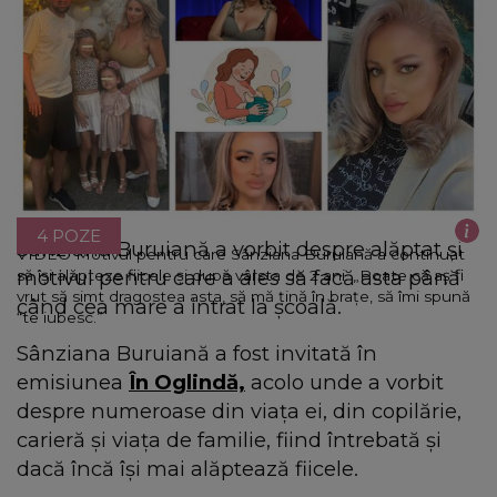
4 POZE
Sânziana Buruiană a vorbit despre alăptat și
VIDEO Motivul pentru care Sânziana Buruiană a continuat
motivul pentru care a ales să facă asta până
să își alăpteze fiicele și după vârsta de 2 ani. „Poate că aș fi
vrut să simt dragostea asta, să mă țină în brațe, să îmi spună
când cea mare a intrat la școală.
“te iubesc.”
Sânziana Buruiană a fost invitată în
emisiunea
În Oglindă,
acolo unde a vorbit
despre numeroase din viața ei, din copilărie,
carieră și viața de familie, fiind întrebată și
dacă încă își mai alăptează fiicele.