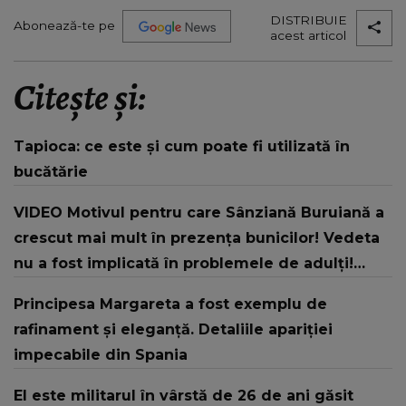
DISTRIBUIE
Abonează-te pe
acest articol
Citește și:
Tapioca: ce este și cum poate fi utilizată în
bucătărie
VIDEO Motivul pentru care Sânziană Buruiană a
crescut mai mult în prezența bunicilor! Vedeta
nu a fost implicată în problemele de adulți!
"Părinții veneau în weekend-uri acolo să mă
Principesa Margareta a fost exemplu de
viziteze!"
rafinament și eleganță. Detaliile apariției
impecabile din Spania
El este militarul în vârstă de 26 de ani găsit