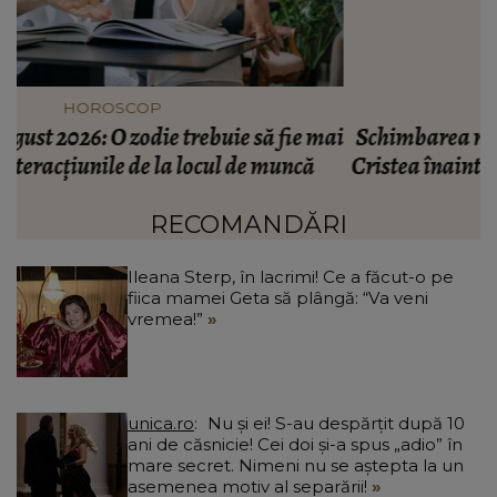
VEDETE
ai
Schimbarea radicală pe care a făcut-o Gabriela
Cristea înainte să plece în vacanță: “După foarte
mulți ani.”
RECOMANDĂRI
Ileana Sterp, în lacrimi! Ce a făcut-o pe
fiica mamei Geta să plângă: “Va veni
vremea!”
unica.ro
Nu și ei! S-au despărțit după 10
ani de căsnicie! Cei doi și-a spus „adio” în
mare secret. Nimeni nu se aștepta la un
asemenea motiv al separării!