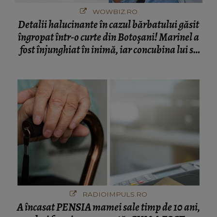
WOWBIZ.RO
Detalii halucinante în cazul bărbatului găsit
îngropat într-o curte din Botoșani! Marinel a
fost înjunghiat în inimă, iar concubina lui se
numără printre suspecți
RADIOIMPULS.RO
A încasat PENSIA mamei sale timp de 10 ani,