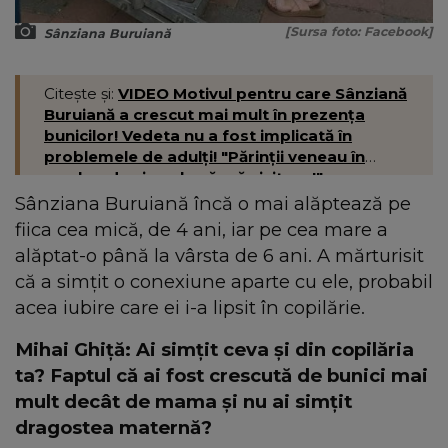
[Sursa foto: Facebook]
Sânziana Buruiană
Citește și:
VIDEO Motivul pentru care Sânziană
Buruiană a crescut mai mult în prezența
bunicilor! Vedeta nu a fost implicată în
problemele de adulți! "Părinții veneau în
weekend-uri acolo să mă viziteze!"
Sânziana Buruiană încă o mai alăptează pe
fiica cea mică, de 4 ani, iar pe cea mare a
alăptat-o până la vârsta de 6 ani. A mărturisit
că a simțit o conexiune aparte cu ele, probabil
acea iubire care ei i-a lipsit în copilărie.
Mihai Ghiță: Ai simțit ceva și din copilăria
ta? Faptul că ai fost crescută de bunici mai
mult decât de mama și nu ai simțit
dragostea maternă?