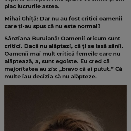
plac lucrurile astea.
Mihai Ghiță: Dar nu au fost critici oamenii
care ți-au spus că nu este normal?
Sânziana Buruiană: Oamenii oricum sunt
critici. Dacă nu alăptezi, că ți se lasă sânii.
Oamenii mai mult critică femeile care nu
alăptează, a, sunt egoiste. Eu cred că
majoritatea au zis: „bravo că ai putut.” Că
multe iau decizia să nu alăpteze.