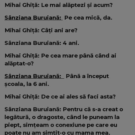
Mihai Ghiță: Le mai alăptezi și acum?
Sânziana Buruiană:
Pe cea mică, da.
Mihai Ghiță: Câți ani are?
Sânziana Buruiană: 4 ani.
Mihai Ghiță: Pe cea mare până când ai
alăptat-o?
Sânziana Buruiană:
Până a început
școala, la 6 ani.
Mihai Ghiță: De ce ai ales să faci asta?
Sânziana Buruiană: Pentru că s-a creat o
legătură, o dragoste, când le puneam la
piept, simțeam o conexiune pe care eu
poate nu am simțit-o cu mama mea.