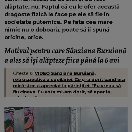
alăptate, nu. Faptul că eu le ofer această
dragoste fizică le face pe ele să fie în
societate puternice. Pe fata cea mare
nimic nu o doboară, poate să îi spună
oricine, orice.
Motivul pentru care Sânziana Buruiană
a ales să își alăpteze fiica până la 6 ani
Citește și:
VIDEO Sânziana Buruiană,
retrospectivă a copilăriei. Ce și-a dorit când era
mică și ce a apreciat la părinții ei. "Eu vreau să
fiu cineva. Eu asta mi-am dorit, să apar la
televizor.”