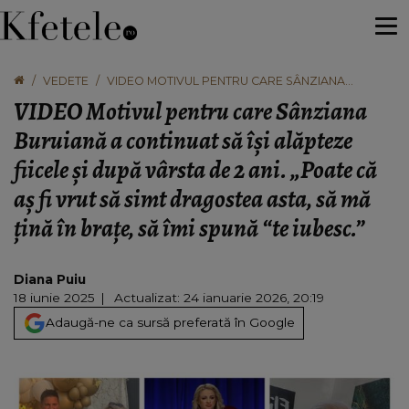
VEDETE
VIDEO MOTIVUL PENTRU CARE SÂNZIANA
BURUIANĂ A CONTINUAT SĂ ÎȘI ALĂPTEZE FIICELE
VIDEO Motivul pentru care Sânziana
ȘI DUPĂ VÂRSTA DE 2 ANI. „POATE CĂ AȘ FI VRUT
SĂ SIMT DRAGOSTEA ASTA, SĂ MĂ ȚINĂ ÎN BRAȚE,
Buruiană a continuat să își alăpteze
SĂ ÎMI SPUNĂ “TE IUBESC.”
fiicele și după vârsta de 2 ani. „Poate că
aș fi vrut să simt dragostea asta, să mă
țină în brațe, să îmi spună “te iubesc.”
Diana Puiu
18 iunie 2025
Actualizat: 24 ianuarie 2026, 20:19
Adaugă-ne ca sursă preferată în Google