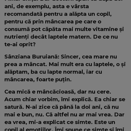
ani, de exemplu, asta e vârsta
recomandată pentru a alăpta un copil,
pentru că prin mâncarea pe care o
consumă pot căpăta mai multe vitamine și
nutrienți decât laptele matern. De ce nu
te-ai oprit?
Sânziana Buruiană: Sincer, cea mare nu
prea a mâncat. Mai mult era cu laptele, o și
alăptam, ba cu lapte normal, iar cu
mâncarea, foarte puțin.
Cea mică e mâncăcioasă, dar nu cere.
Acum chiar vorbim, îmi explică. Ea chiar se
satură. N-ai zice că până la doi ani, că nu
mai e bun, nu. Că altfel nu ar mai vrea. Dar
ea vrea, mi-a explicat ce simte. Este un
copil al emoțiilor. Îmi spune ce simte și îmi