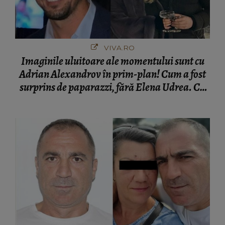
VIVA.RO
Imaginile uluitoare ale momentului sunt cu
Adrian Alexandrov în prim-plan! Cum a fost
surprins de paparazzi, fără Elena Udrea. Cu
cine s-a întâlnit partenerul fostei politiciene în
București! Gestul lui...