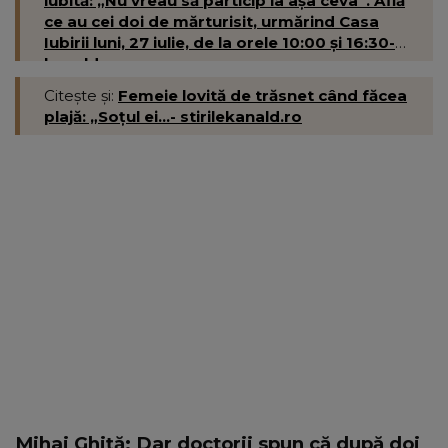
iubită: „Nu vreau să particip la așa ceva”. Află
ce au cei doi de mărturisit, urmărind Casa
Iubirii luni, 27 iulie, de la orele 10:00 și 16:30-
kanald.ro
Citește și:
Femeie lovită de trăsnet când făcea
plajă: „Soțul ei...- stirilekanald.ro
Mihai Ghiță: Dar doctorii spun că după doi