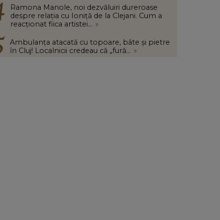
Ramona Manole, noi dezvăluiri dureroase
despre relația cu Ioniță de la Clejani. Cum a
reacționat fiica artistei...
»
Ambulanța atacată cu topoare, bâte și pietre
în Cluj! Localnicii credeau că „fură...
»