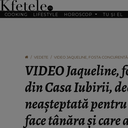
COOKING
LIFESTYLE
HOROSCOP
TU ȘI EL
VEDETE
VIDEO JAQUELINE, FOSTA CONCURENTĂ D
ALEXANDRU. CE VA FACE TÂNĂRA ȘI CAR
VIDEO Jaqueline, f
TERMINATĂ PE INTERIOR.”
din Casa Iubirii, de
neașteptată pentru
face tânăra și care 