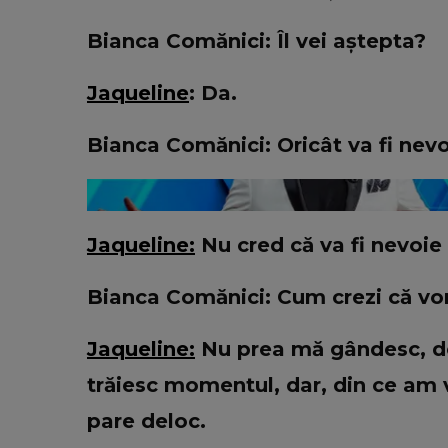
VEDETE
Ramona Manole, noi dezvălui
Bianca Comănici: Îl vei aștepta?
dureroase despre relația cu Ioniță
Clejani. Cum a reacționat fiica ar
Jaqueline
: Da.
când bunicul ei le-ar fi ignora
„Puteam să fiu moartă...”
Bianca Comănici: Oricât va fi nev
Jaqueline:
Nu cred că va fi nevoie
Bianca Comănici: Cum crezi că vor 
Jaqueline:
Nu prea mă gândesc, de o
trăiesc momentul, dar, din ce am vă
pare deloc.