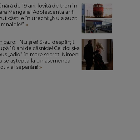
nără de 19 ani, lovită de tren în
ara Mangalia! Adolescenta ar fi
vut căștile în urechi: „Nu a auzit
emnalele!”
nica.ro
Nu și ei! S-au despărțit
pă 10 ani de căsnicie! Cei doi și-a
pus „adio” în mare secret. Nimeni
u se aștepta la un asemenea
tiv al separării!