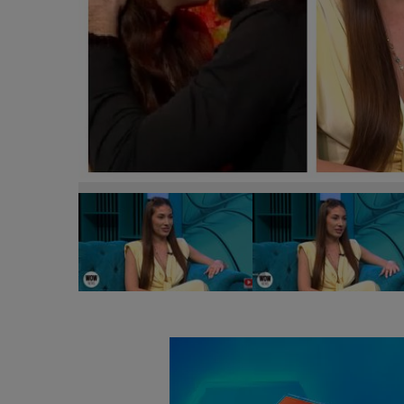
VIDEO Jaqueline, fosta concurentă din Casa Iubirii
tânăra și care a fost cel mai greu moment din casă