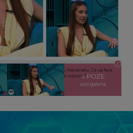
, declarație neașteptată pentru Alexandru. Ce va face
4 POZE
 pentru ei: “Eram terminată pe interior.”
vezi galeria