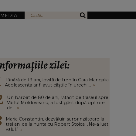
IMEDIA
nformațiile zilei:
Tânără de 19 ani, lovită de tren în Gara Mangalia!
Adolescenta ar fi avut căștile în urechi:...
»
Un bărbat de 80 de ani, rătăcit pe traseul spre
Vârful Moldoveanu, a fost găsit după opt ore
de...
»
Maria Constantin, dezvăluiri surprinzătoare la
trei ani de la nunta cu Robert Stoica: „Ne-a luat
valul.”
»