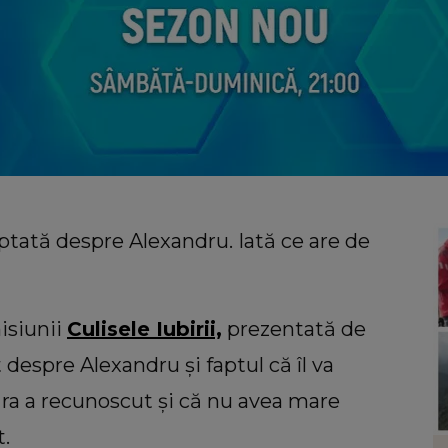
ptată despre Alexandru. Iată ce are de
misiunii
Culisele Iubirii,
prezentată de
despre Alexandru și faptul că îl va
năra a recunoscut și că nu avea mare
t.