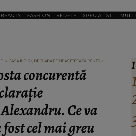
BEAUTY
FASHION
VEDETE
SPECIALISTI
MULT
I
IN CASA IUBIRII, DECLARAȚIE NEAȘTEPTATĂ PENTRU
E A FOST CEL MAI GREU MOMENT DIN CASĂ PENTRU EI: “ERAM
osta concurentă
clarație
 Alexandru. Ce va
a fost cel mai greu