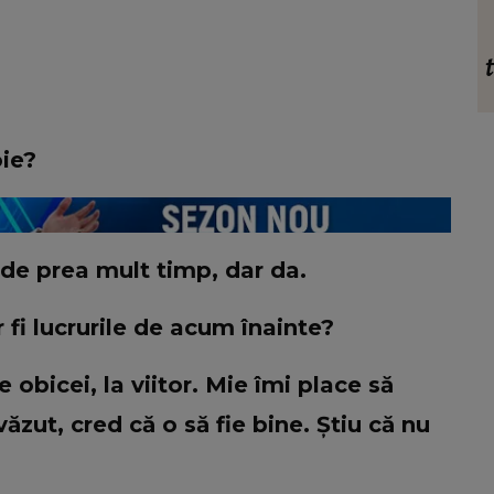
INFORMATIILE ZILEI
ri
Tânără de 19 ani, lovită de tren în Gara
 de la
Mangalia! Adolescenta ar fi avut
tistei
căștile în urechi: „Nu a auzit
t:
semnalele!”
S
oie?
 de prea mult timp, dar da.
fi lucrurile de acum înainte?
bicei, la viitor. Mie îmi place să
zut, cred că o să fie bine. Știu că nu