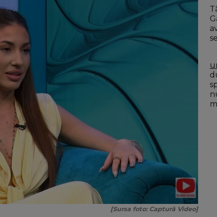
Tâ
G
a
s
u
du
s
n
mo
[Sursa foto: Captură Video]