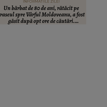
INFORMATIILE ZILEI
Un bărbat de 80 de ani, rătăcit pe
Mar
traseul spre Vârful Moldoveanu, a fost
surprinz
găsit după opt ore de căutări.
cu Robe
alvatorii au intervenit toată noaptea:
„A ajuns pe...”