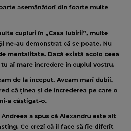
foarte asemănători din foarte multe
lte cupluri în „Casa Iubirii”, multe
. Și ne-au demonstrat că se poate. Nu
de mentalitate. Dacă există acolo ceea
 tu ai mare încredere în cuplul vostru.
eam de la început. Aveam mari dubii.
red că ținea și de încrederea pe care o
mi-a câștigat-o.
Andreea a spus că Alexandru este alt
ing. Ce crezi că îl face să fie diferit