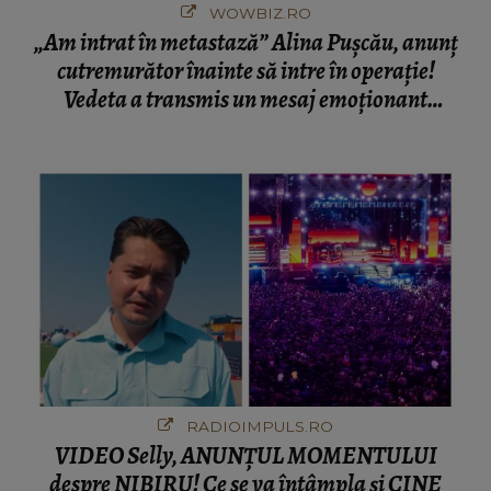
WOWBIZ.RO
„Am intrat în metastază” Alina Pușcău, anunț
cutremurător înainte să intre în operație!
Vedeta a transmis un mesaj emoționant
fanilor
RADIOIMPULS.RO
VIDEO Selly, ANUNȚUL MOMENTULUI
despre NIBIRU! Ce se va întâmpla și CINE