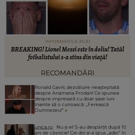
INFORMATIILE ZILEI
Când vor putea intra locatarii în blocul din
Rahova, la aproape 10 luni de la explozie. Ciprian
d
Ciucu a făcut anunțul: „Partea de deasupra zonei
d
afectate va fi...”
RECOMANDĂRI
Ronald Gavril, dezvăluire neașteptată
despre Anamaria Prodan! Ce spunea
despre impresară cu doar șase luni
înainte să o cunoască: „Ferească
Dumnezeu!”
unica.ro
Nu și ei! S-au despărțit după 10
ani de căsnicie! Cei doi și-a spus „adio” în