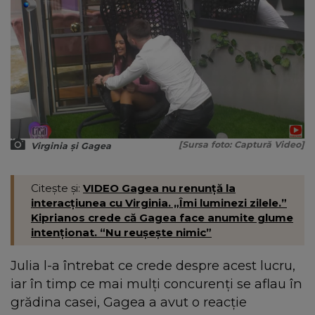
[Sursa foto: Captură Video]
Virginia și Gagea
Citește și:
VIDEO Gagea nu renunță la
interacțiunea cu Virginia. „Îmi luminezi zilele.”
Kiprianos crede că Gagea face anumite glume
intenționat. “Nu reușește nimic”
Julia l-a întrebat ce crede despre acest lucru,
iar în timp ce mai mulți concurenți se aflau în
grădina casei, Gagea a avut o reacție