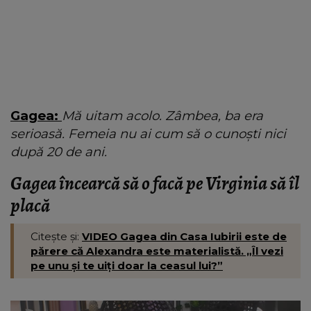
Gagea:
Mă uitam acolo. Zâmbea, ba era
serioasă. Femeia nu ai cum să o cunoști nici
după 20 de ani.
Gagea încearcă să o facă pe Virginia să îl
placă
Citește și:
VIDEO Gagea din Casa Iubirii este de
părere că Alexandra este materialistă. „Îl vezi
pe unu și te uiți doar la ceasul lui?”