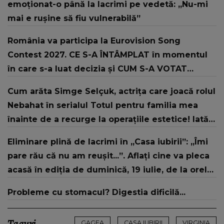
emoționat-o până la lacrimi pe vedetă: „Nu-mi
mai e rușine să fiu vulnerabilă”
România va participa la Eurovision Song
Contest 2027. CE S-A ÎNTÂMPLAT în momentul
în care s-a luat decizia și CUM S-A VOTAT
revenirea în concurs: "Reprezintă un proiect
Cum arăta Simge Selçuk, actrița care joacă rolul
strategic de..."
Nebahat în serialul Totul pentru familia mea
înainte de a recurge la operațiile estetice! Iată
ce aspect fizic uluitor avea aceasta la 19 ani:
Eliminare plină de lacrimi în „Casa iubirii”: „Îmi
„Tinerețe rebelă”
pare rău că nu am reușit...”. Aflați cine va pleca
acasă în ediția de duminică, 19 iulie, de la orele
16:00 și 19:00, doar la Kanal D
Probleme cu stomacul? Digestia dificilă...
GAGEA
CASA IUBIRII
VIRGINIA