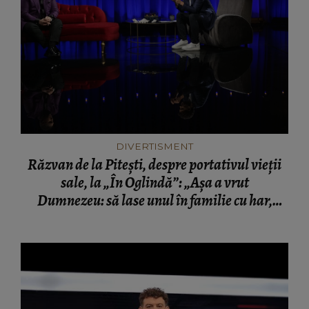
DIVERTISMENT
Răzvan de la Pitești, despre portativul vieții
sale, la „În Oglindă”: „Așa a vrut
Dumnezeu: să lase unul în familie cu har,
harul de a cânta, să poată să ofere familiei
ceea ce-i lipsește”