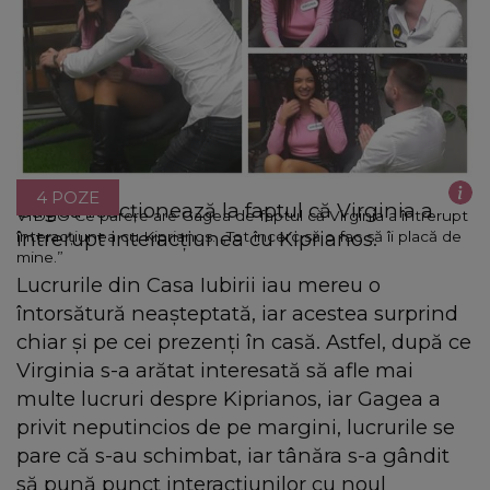
4 POZE
Gagea reacționează la faptul că Virginia a
VIDEO Ce părere are Gagea de faptul că Virginia a întrerupt
întrerupt interacțiunea cu Kiprianos.
interacțiunea cu Kiprianos. „Tot încerc să o fac să îi placă de
mine.”
Lucrurile din Casa Iubirii iau mereu o
întorsătură neașteptată, iar acestea surprind
chiar și pe cei prezenți în casă. Astfel, după ce
Virginia s-a arătat interesată să afle mai
multe lucruri despre Kiprianos, iar Gagea a
privit neputincios de pe margini, lucrurile se
pare că s-au schimbat, iar tânăra s-a gândit
să pună punct interacțiunilor cu noul