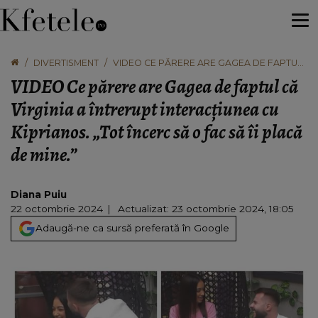
DIVERTISMENT
VIDEO CE PĂRERE ARE GAGEA DE FAPTUL
CĂ VIRGINIA A ÎNTRERUPT INTERACȚIUNEA
VIDEO Ce părere are Gagea de faptul că
CU KIPRIANOS. „TOT ÎNCERC SĂ O FAC SĂ ÎI
PLACĂ DE MINE.”
Virginia a întrerupt interacțiunea cu
Kiprianos. „Tot încerc să o fac să îi placă
de mine.”
Diana Puiu
22 octombrie 2024
Actualizat: 23 octombrie 2024, 18:05
Adaugă-ne ca sursă preferată în Google