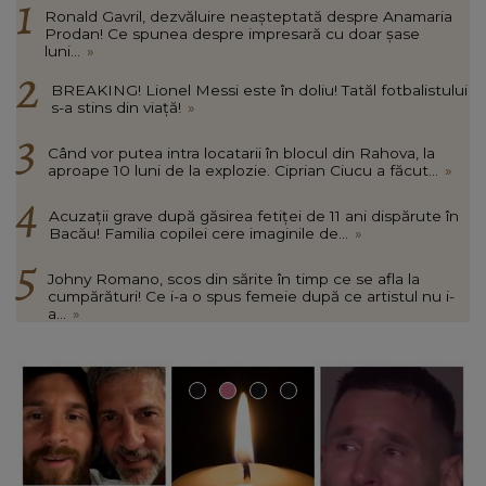
Ronald Gavril, dezvăluire neașteptată despre Anamaria
Prodan! Ce spunea despre impresară cu doar șase
luni...
»
BREAKING! Lionel Messi este în doliu! Tatăl fotbalistului
s-a stins din viață!
»
Când vor putea intra locatarii în blocul din Rahova, la
aproape 10 luni de la explozie. Ciprian Ciucu a făcut...
»
Acuzații grave după găsirea fetiței de 11 ani dispărute în
Bacău! Familia copilei cere imaginile de...
»
Johny Romano, scos din sărite în timp ce se afla la
cumpărături! Ce i-a o spus femeie după ce artistul nu i-
a...
»