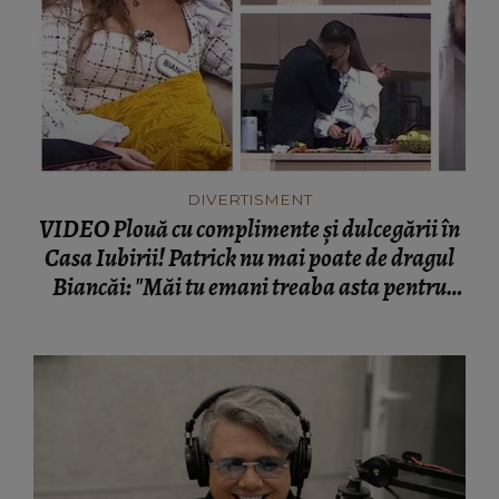
DIVERTISMENT
VIDEO Plouă cu complimente și dulcegării în
Casa Iubirii! Patrick nu mai poate de dragul
Biancăi: "Măi tu emani treaba asta pentru
mine, și în pijamale cred că dacă ai fi,
înțelegi?"