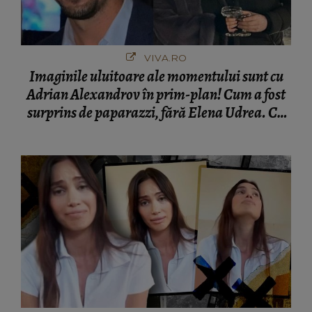
VIVA.RO
Imaginile uluitoare ale momentului sunt cu
Adrian Alexandrov în prim-plan! Cum a fost
surprins de paparazzi, fără Elena Udrea. Cu
cine s-a întâlnit partenerul fostei politiciene în
București! Gestul lui...