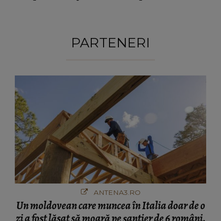
mamă...”
PARTENERI
ANTENA3.RO
Un moldovean care muncea în Italia doar de o
zi a fost lăsat să moară pe şantier de 6 români.