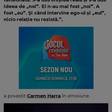
ideea de „noi”. Ei n-au mai fost „noi”. A
fost „eu”. Și când intervine ego-ul și „eul”,
nicio relație nu rezistă.”,
a povestit
Carmen Harra
în emisiune.