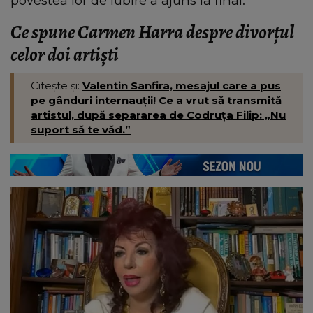
povestea lor de iubire a ajuns la final.
Ce spune Carmen Harra despre divorțul
celor doi artiști
Citește și:
Valentin Sanfira, mesajul care a pus
pe gânduri internauții! Ce a vrut să transmită
artistul, după separarea de Codruța Filip: „Nu
suport să te văd.”