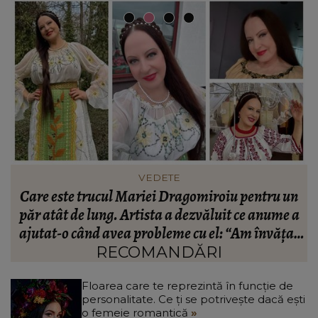
FASHION
n
Ce să porți în Italia în vara 2026. Cum să te
a
îmbraci în funcție de orașul pe care îl vizitezi
t
a
RECOMANDĂRI
Floarea care te reprezintă în funcție de
personalitate. Ce ți se potrivește dacă ești
o femeie romantică