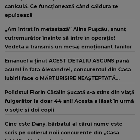
caniculă. Ce funcționează când căldura te
epuizează
„Am intrat în metastază” Alina Pușcău, anunț
cutremurător înainte să intre în operație!
Vedeta a transmis un mesaj emoționant fanilor
Emanuel a ținut ACEST DETALIU ASCUNS până
acum! În fața Alexandrei, concurentul din Casa
Iubirii face o MĂRTURISIRE NEAȘTEPTATĂ
despre mama sa: "I-am spus și ei în față, eu nu
Polițistul Florin Cătălin Șucată s-a stins din viață
te iubesc pentru că..."
fulgerător la doar 44 ani! Acesta a lăsat în urmă
o soție și doi copii
Cine este Dany, bărbatul al cărui nume este
scris pe colierul noii concurente din „Casa