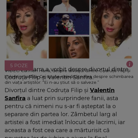
5 POZE
Carmen Harra a vorbit despre divorțul dintre
VIDEO Carmen Harra, despre divorțul dintre Codruța Filip și
Codruța Filip și Valentin Sanfira.
Valentin Sanfira. Ce spune clarvăzătoarea despre schimbarea
din viața artiștilor: “Ei n-au știut să o salveze.”
Divorțul dintre Codruța Filip și
Valentin
Sanfira
a luat prin surprindere fanii, asta
pentru că nimeni nu s-ar fi așteptat la o
separare din partea lor. Zâmbetul larg al
artistei a fost imediat înlocuit de lacrimi, iar
aceasta a fost cea care a mărturisit că