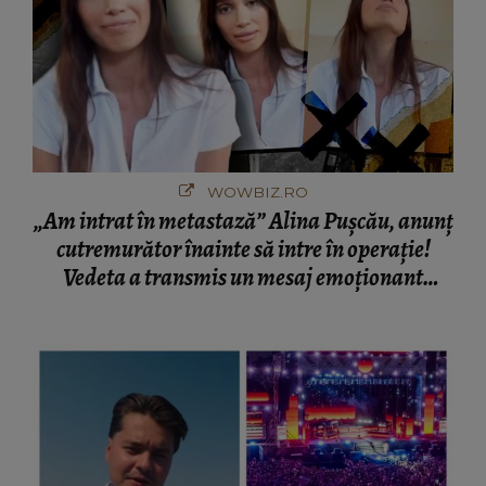
WOWBIZ.RO
„Am intrat în metastază” Alina Pușcău, anunț
cutremurător înainte să intre în operație!
Vedeta a transmis un mesaj emoționant
fanilor