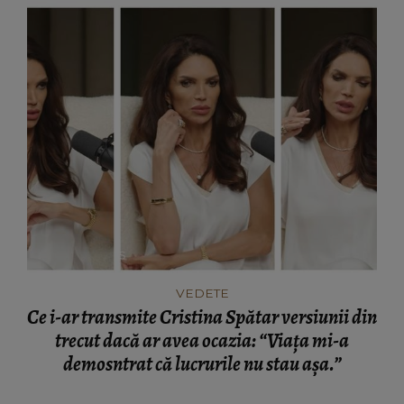
VEDETE
Ce i-ar transmite Cristina Spătar versiunii din
trecut dacă ar avea ocazia: “Viața mi-a
demosntrat că lucrurile nu stau așa.”