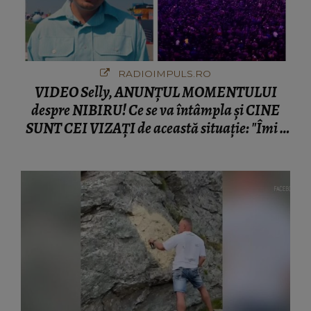
RADIOIMPULS.RO
VIDEO Selly, ANUNȚUL MOMENTULUI
despre NIBIRU! Ce se va întâmpla și CINE
SUNT CEI VIZAȚI de această situație: "Îmi e
ciudă că..."