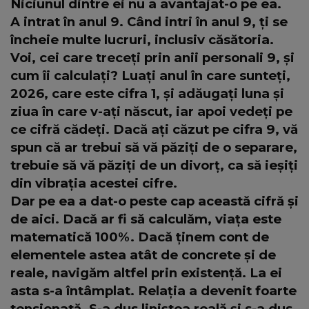
Niciunul dintre ei nu a avantajat-o pe ea.
A intrat în anul 9. Când intri în anul 9, ți se
încheie multe lucruri, inclusiv căsătoria.
Voi, cei care treceți prin anii personali 9, și
cum îi calculați? Luați anul în care sunteți,
2026, care este cifra 1, și adăugați luna și
ziua în care v-ați născut, iar apoi vedeți pe
ce cifră cădeți. Dacă ați căzut pe cifra 9, vă
spun că ar trebui să vă păziți de o separare,
trebuie să vă păziți de un divorț, ca să ieșiți
din vibrația acestei cifre.
Dar pe ea a dat-o peste cap această cifră și
de aici. Dacă ar fi să calculăm, viața este
matematică 100%. Dacă ținem cont de
elementele astea atât de concrete și de
reale, navigăm altfel prin existență. La ei
asta s-a întâmplat. Relația a devenit foarte
tensionată. S-a dus liniștea reală și s-a dus