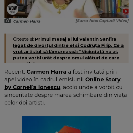
[Sursa foto: Captură Video]
Carmen Harra
Citește și:
Primul mesaj al lui Valentin Sanfira
legat de divorțul dintre el si Codruța Filip. Ce a
vrut artistul să lămurească: “Niciodată nu aș
putea vorbi urât despre omul alături de care
am trăit.”
Recent,
Carmen Harra
a fost invitată prin
apel video în cadrul emisiunii
Online Story
by Cornelia Ionescu
, acolo unde a vorbit cu
sinceritate despre marea schimbare din viața
celor doi artiști.