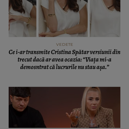
VEDETE
Ce i-ar transmite Cristina Spătar versiunii din
trecut dacă ar avea ocazia: “Viața mi-a
demosntrat că lucrurile nu stau așa.”