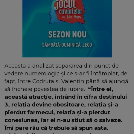
Aceasta a analizat separarea din punct de
vedere numerologic și ce s-ar fi întâmplat, de
fapt, între Codruța și Valentin până să ajungă
să încheie povestea de iubire.
“Între ei,
această atracție, intrând în cifra destinului
3, relația devine obositoare, relația și-a
pierdut farmecul, relația și-a pierdut
conexiunea, iar ei n-au știut să o salveze.
Îmi pare rău că trebuie să spun asta.