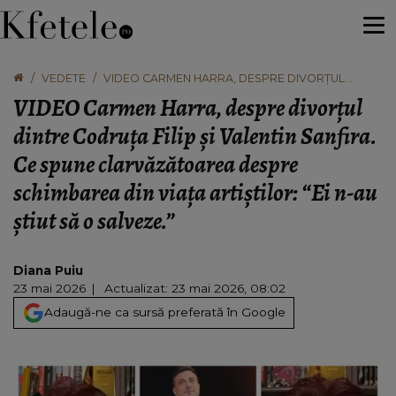
VEDETE
VIDEO CARMEN HARRA, DESPRE DIVORȚUL
DINTRE CODRUȚA FILIP ȘI VALENTIN SANFIRA. CE
VIDEO Carmen Harra, despre divorțul
SPUNE CLARVĂZĂTOAREA DESPRE SCHIMBAREA
DIN VIAȚA ARTIȘTILOR: “EI N-AU ȘTIUT SĂ O
dintre Codruța Filip și Valentin Sanfira.
SALVEZE.”
Ce spune clarvăzătoarea despre
schimbarea din viața artiștilor: “Ei n-au
știut să o salveze.”
Diana Puiu
23 mai 2026
Actualizat: 23 mai 2026, 08:02
Adaugă-ne ca sursă preferată în Google