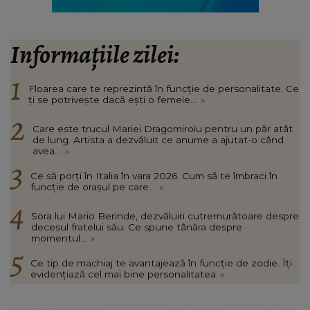
Informațiile zilei:
Floarea care te reprezintă în funcție de personalitate. Ce
ți se potrivește dacă ești o femeie...
»
Care este trucul Mariei Dragomiroiu pentru un păr atât
de lung. Artista a dezvăluit ce anume a ajutat-o când
avea...
»
Ce să porți în Italia în vara 2026. Cum să te îmbraci în
funcție de orașul pe care...
»
Sora lui Mario Berinde, dezvăluiri cutremurătoare despre
decesul fratelui său. Ce spune tânăra despre
momentul...
»
Ce tip de machiaj te avantajează în funcție de zodie. Îți
evidențiază cel mai bine personalitatea
»