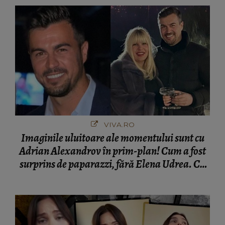
VIVA.RO
Imaginile uluitoare ale momentului sunt cu
Adrian Alexandrov în prim-plan! Cum a fost
surprins de paparazzi, fără Elena Udrea. Cu
cine s-a întâlnit partenerul fostei politiciene în
București! Gestul lui...