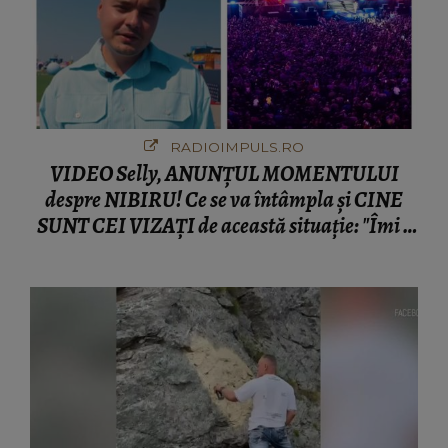
RADIOIMPULS.RO
VIDEO Selly, ANUNȚUL MOMENTULUI
despre NIBIRU! Ce se va întâmpla și CINE
SUNT CEI VIZAȚI de această situație: "Îmi e
ciudă că..."