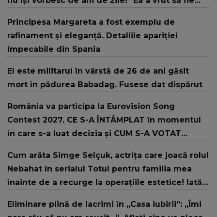
nu își vorbesc de ani de zile! "Ea a vrut să fie
bine, dar atât că a avut acea... doză de gelozie
Principesa Margareta a fost exemplu de
față de tatăl meu!"
rafinament și eleganță. Detaliile apariției
impecabile din Spania
El este militarul în vârstă de 26 de ani găsit
mort în pădurea Babadag. Fusese dat dispărut
România va participa la Eurovision Song
Contest 2027. CE S-A ÎNTÂMPLAT în momentul
în care s-a luat decizia și CUM S-A VOTAT
revenirea în concurs: "Reprezintă un proiect
Cum arăta Simge Selçuk, actrița care joacă rolul
strategic de..."
Nebahat în serialul Totul pentru familia mea
înainte de a recurge la operațiile estetice! Iată
ce aspect fizic uluitor avea aceasta la 19 ani:
Eliminare plină de lacrimi în „Casa iubirii”: „Îmi
„Tinerețe rebelă”