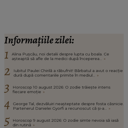
Informațiile zilei:
Alina Pușcău, noi detalii despre lupta cu boala. Ce
așteaptă să afle de la medici după începerea...
»
Iubitul Paulei Chirilă a răbufnit! Bărbatul a avut o reacție
dură după comentariile primite în mediul...
»
Horoscop 10 august 2026: O zodie trăiește intens
fiecare emoție
»
George Tal, dezvăluiri neașteptate despre fosta căsnicie.
Partenerul Danielei Gyorfi a recunoscut că și-a...
»
Horoscop 9 august 2026: O zodie simte nevoia să iasă
din rutină
»