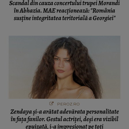
Scandal din cauza concertului trupei Morandi
în Abhazia. MAE reacționează: "România
susține integritatea teritorială a Georgiei"
PEROZ.RO
Zendaya și-a arătat adevărata personalitate
în fața fanilor. Gestul actriței, deși era vizibil
epuizată, i-a impresionat pe toți