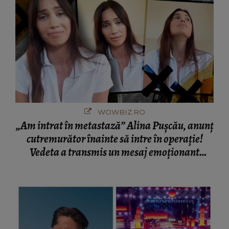
WOWBIZ.RO
„Am intrat în metastază” Alina Pușcău, anunț
cutremurător înainte să intre în operație!
Vedeta a transmis un mesaj emoționant
fanilor