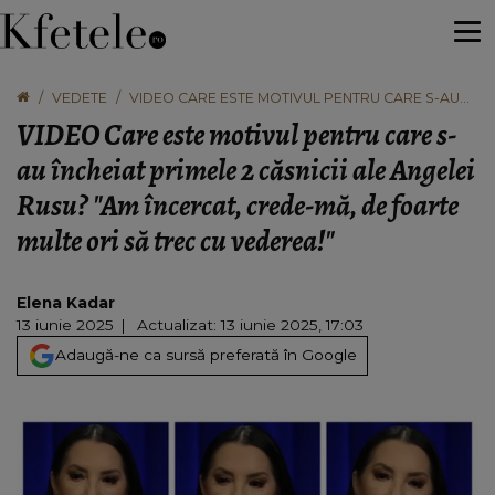
VEDETE
VIDEO CARE ESTE MOTIVUL PENTRU CARE S-AU
ÎNCHEIAT PRIMELE 2 CĂSNICII ALE ANGELEI RUSU?
VIDEO Care este motivul pentru care s-
"AM ÎNCERCAT, CREDE-MĂ, DE FOARTE MULTE ORI
SĂ TREC CU VEDEREA!"
au încheiat primele 2 căsnicii ale Angelei
Rusu? "Am încercat, crede-mă, de foarte
multe ori să trec cu vederea!"
Elena Kadar
13 iunie 2025
Actualizat: 13 iunie 2025, 17:03
Adaugă-ne ca sursă preferată în Google