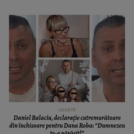
vă așteptați!”
VEDETE
Daniel Balaciu, declarație cutremurătoare
din închisoare pentru Dana Roba: “Dumnezeu
te-a părăsit!”