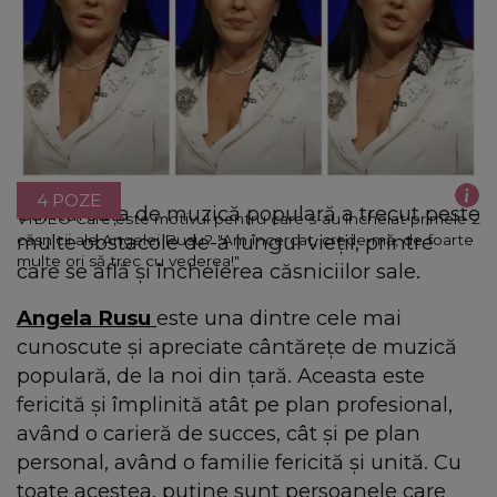
4 POZE
Cântăreața de muzică populară a trecut peste
VIDEO Care este motivul pentru care s-au încheiat primele 2
multe obstacole de-a lungul vieții, printre
căsnicii ale Angelei Rusu? "Am încercat, crede-mă, de foarte
multe ori să trec cu vederea!"
care se află și încheierea căsniciilor sale.
Angela Rusu
este una dintre cele mai
cunoscute și apreciate cântărețe de muzică
populară, de la noi din țară. Aceasta este
fericită și împlinită atât pe plan profesional,
având o carieră de succes, cât și pe plan
personal, având o familie fericită și unită. Cu
toate acestea, puține sunt persoanele care