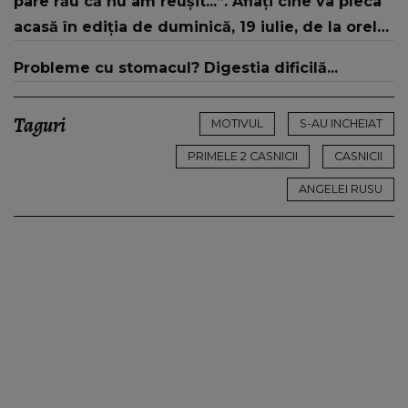
pare rău că nu am reușit...”. Aflați cine va pleca
acasă în ediția de duminică, 19 iulie, de la orele
16:00 și 19:00, doar la Kanal D
Probleme cu stomacul? Digestia dificilă...
Taguri
MOTIVUL
S-AU INCHEIAT
PRIMELE 2 CASNICII
CASNICII
ANGELEI RUSU