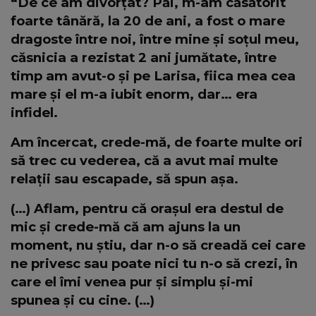
“De ce am divorțat? Păi, m-am căsătorit
foarte tânără, la 20 de ani, a fost o mare
dragoste între noi, între mine și soțul meu,
căsnicia a rezistat 2 ani jumătate, între
timp am avut-o și pe Larisa, fiica mea cea
mare și el m-a iubit enorm, dar… era
infidel.
Am încercat, crede-mă, de foarte multe ori
să trec cu vederea, că a avut mai multe
relații sau escapade, să spun așa.
(…) Aflam, pentru că orașul era destul de
mic și crede-mă că am ajuns la un
moment, nu știu, dar n-o să creadă cei care
ne privesc sau poate nici tu n-o să crezi, în
care el îmi venea pur și simplu și-mi
spunea și cu cine. (…)