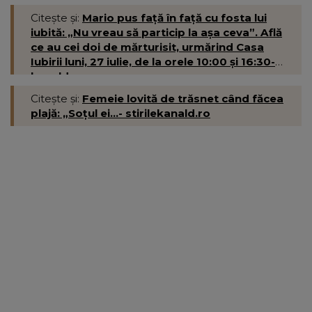
Citește și:
Mario pus față în față cu fosta lui
iubită: „Nu vreau să particip la așa ceva”. Află
ce au cei doi de mărturisit, urmărind Casa
Iubirii luni, 27 iulie, de la orele 10:00 și 16:30-
kanald.ro
Citește și:
Femeie lovită de trăsnet când făcea
plajă: „Soțul ei...- stirilekanald.ro