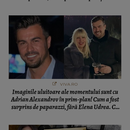
VIVA.RO
Imaginile uluitoare ale momentului sunt cu
Adrian Alexandrov în prim-plan! Cum a fost
surprins de paparazzi, fără Elena Udrea. Cu
cine s-a întâlnit partenerul fostei politiciene în
București! Gestul lui...