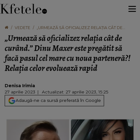
VEDETE
„URMEAZĂ SĂ OFICIALIZEZ RELAȚIA CÂT DE
CURÂND.” DINU MAXER ESTE PREGĂTIT SĂ FACĂ
„Urmează să oficializez relația cât de
PASUL CEL MARE CU NOUA PARTENERĂ?! RELAȚIA
CELOR EVOLUEAZĂ RAPID
curând.” Dinu Maxer este pregătit să
facă pasul cel mare cu noua parteneră?!
Relația celor evoluează rapid
Denisa Irimia
27 aprilie 2023
Actualizat: 27 aprilie 2023, 15:25
Adaugă-ne ca sursă preferată în Google