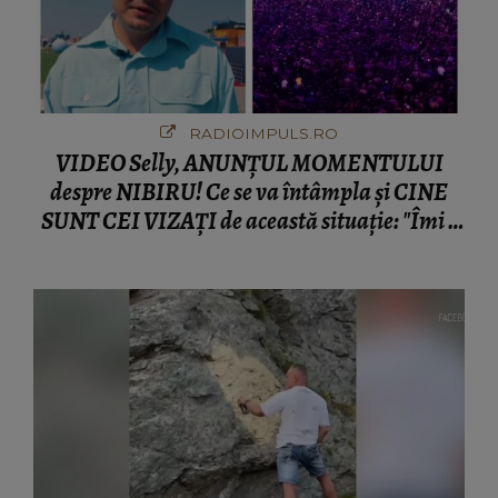
RADIOIMPULS.RO
VIDEO Selly, ANUNȚUL MOMENTULUI
despre NIBIRU! Ce se va întâmpla și CINE
SUNT CEI VIZAȚI de această situație: "Îmi e
ciudă că..."