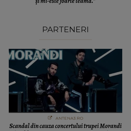
și mi-este foarte teamă.”
PARTENERI
ANTENA3.RO
Scandal din cauza concertului trupei Morandi