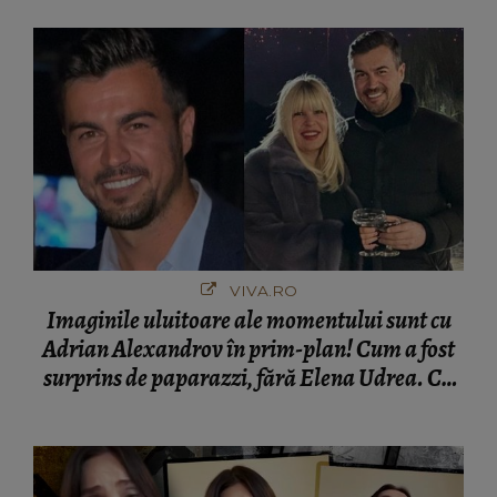
VIVA.RO
Imaginile uluitoare ale momentului sunt cu
Adrian Alexandrov în prim-plan! Cum a fost
surprins de paparazzi, fără Elena Udrea. Cu
cine s-a întâlnit partenerul fostei politiciene în
București! Gestul lui...