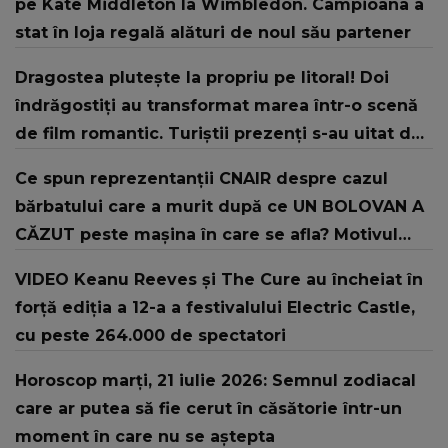
pe Kate Middleton la Wimbledon. Campioana a
stat în loja regală alături de noul său partener
Dragostea plutește la propriu pe litoral! Doi
îndrăgostiți au transformat marea într-o scenă
de film romantic. Turiștii prezenți s-au uitat de
două ori
Ce spun reprezentanții CNAIR despre cazul
bărbatului care a murit după ce UN BOLOVAN A
CĂZUT peste mașina în care se afla? Motivul
pentru care NU pot fi montate plase de
VIDEO Keanu Reeves și The Cure au încheiat în
protecție în zona unde A AVUT LOC TRAGEDIA:
forță ediția a 12-a a festivalului Electric Castle,
"Ar însemna să..."
cu peste 264.000 de spectatori
Horoscop marți, 21 iulie 2026: Semnul zodiacal
care ar putea să fie cerut în căsătorie într-un
moment în care nu se aștepta