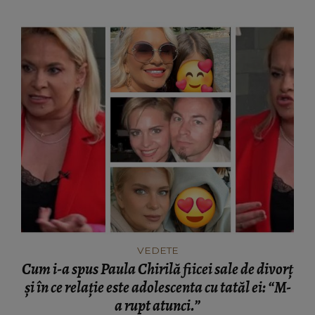
VEDETE
Cum i-a spus Paula Chirilă fiicei sale de divorț
și în ce relație este adolescenta cu tatăl ei: “M-
a rupt atunci.”