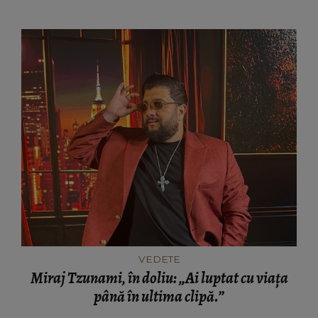
actorul: “Avea și un prieten în perioada
aceea.”
VEDETE
Miraj Tzunami, în doliu: „Ai luptat cu viața
până în ultima clipă.”