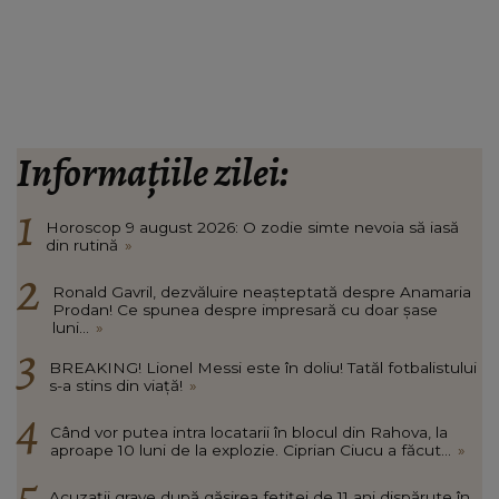
Informațiile zilei:
Horoscop 9 august 2026: O zodie simte nevoia să iasă
din rutină
»
Ronald Gavril, dezvăluire neașteptată despre Anamaria
Prodan! Ce spunea despre impresară cu doar șase
luni...
»
BREAKING! Lionel Messi este în doliu! Tatăl fotbalistului
s-a stins din viață!
»
Când vor putea intra locatarii în blocul din Rahova, la
aproape 10 luni de la explozie. Ciprian Ciucu a făcut...
»
Acuzații grave după găsirea fetiței de 11 ani dispărute în