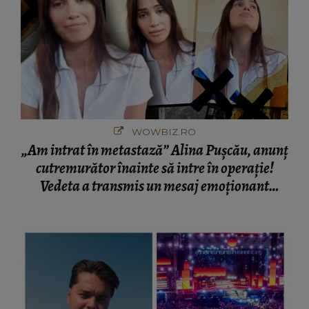
WOWBIZ.RO
„Am intrat în metastază” Alina Pușcău, anunț
cutremurător înainte să intre în operație!
Vedeta a transmis un mesaj emoționant
fanilor