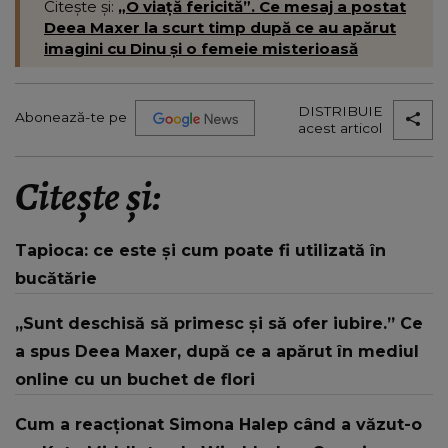
Citește și:
„O viață fericită”. Ce mesaj a postat
Deea Maxer la scurt timp după ce au apărut
imagini cu Dinu și o femeie misterioasă
DISTRIBUIE
Abonează-te pe
acest articol
Citește și:
Tapioca: ce este și cum poate fi utilizată în
bucătărie
„Sunt deschisă să primesc și să ofer iubire.” Ce
a spus Deea Maxer, după ce a apărut în mediul
online cu un buchet de flori
Cum a reacționat Simona Halep când a văzut-o