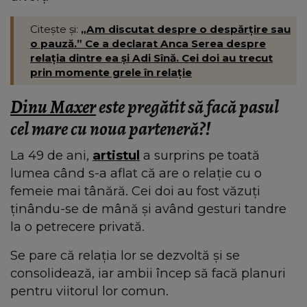
Citește și:
„Am discutat despre o despărțire sau
o pauză.” Ce a declarat Anca Serea despre
relația dintre ea și Adi Sînă. Cei doi au trecut
prin momente grele în relație
Dinu Maxer
este pregătit să facă pasul
cel mare cu noua parteneră?!
La 49 de ani,
artistul
a surprins pe toată
lumea când s-a aflat că are o relație cu o
femeie mai tânără. Cei doi au fost văzuți
ținându-se de mână și având gesturi tandre
la o petrecere privată.
Se pare că relația lor se dezvoltă și se
consolidează, iar ambii încep să facă planuri
pentru viitorul lor comun.