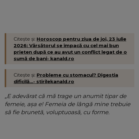
Citește și:
Horoscop pentru ziua de joi, 23 iulie
2026: Vărsătorul se împacă cu cel mai bun
prieten după ce au avut un conflict legat de o
sumă de bani- kanald.ro
Citește și:
Probleme cu stomacul? Digestia
dificilă...- stirilekanald.ro
„E adevărat că mă trage un anumit tipar de
femeie, așa e! Femeia de lângă mine trebuie
să fie brunetă, voluptuoasă, cu forme.