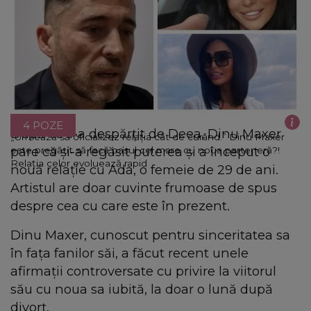
4 POZE
După ce s-a despărțit de Deea, Dinu Maxer
„Urmează să oficializez relația cât de curând.” Dinu Maxer
pare că și-a regăsit puterea și a început o
este pregătit să facă pasul cel mare cu noua parteneră?!
Relația celor evoluează rapid
nouă relație cu Ada, o femeie de 29 de ani.
Artistul are doar cuvinte frumoase de spus
despre cea cu care este în prezent.
Dinu Maxer, cunoscut pentru sinceritatea sa
în fața fanilor săi, a făcut recent unele
afirmații controversate cu privire la viitorul
său cu noua sa iubită, la doar o lună după
divorț.