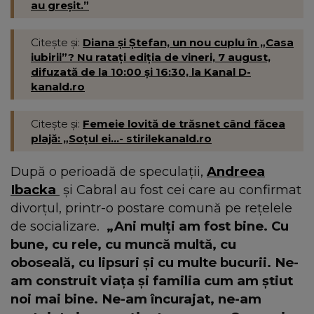
au greșit.”
Citește și:
Diana și Ștefan, un nou cuplu în „Casa
iubirii”? Nu ratați ediția de vineri, 7 august,
difuzată de la 10:00 și 16:30, la Kanal D-
kanald.ro
Citește și:
Femeie lovită de trăsnet când făcea
plajă: „Soțul ei...- stirilekanald.ro
După o perioadă de speculații,
Andreea
Ibacka
și Cabral au fost cei care au confirmat
divorțul, printr-o postare comună pe rețelele
de socializare.
„Ani mulți am fost bine. Cu
bune, cu rele, cu muncă multă, cu
oboseală, cu lipsuri și cu multe bucurii. Ne-
am construit viața și familia cum am știut
noi mai bine. Ne-am încurajat, ne-am