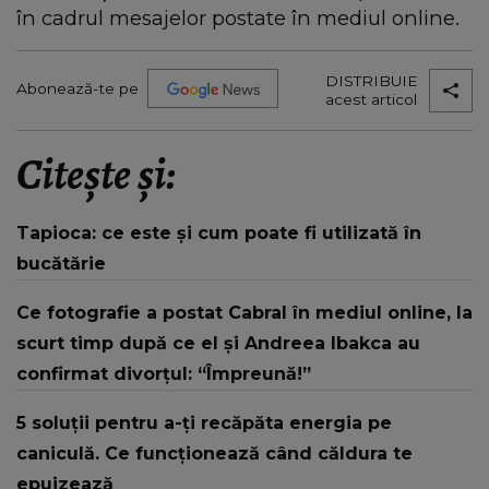
în cadrul mesajelor postate în mediul online.
DISTRIBUIE
Abonează-te pe
acest articol
Citește și:
Tapioca: ce este și cum poate fi utilizată în
bucătărie
Ce fotografie a postat Cabral în mediul online, la
scurt timp după ce el și Andreea Ibakca au
confirmat divorțul: “Împreună!”
5 soluții pentru a-ți recăpăta energia pe
caniculă. Ce funcționează când căldura te
epuizează