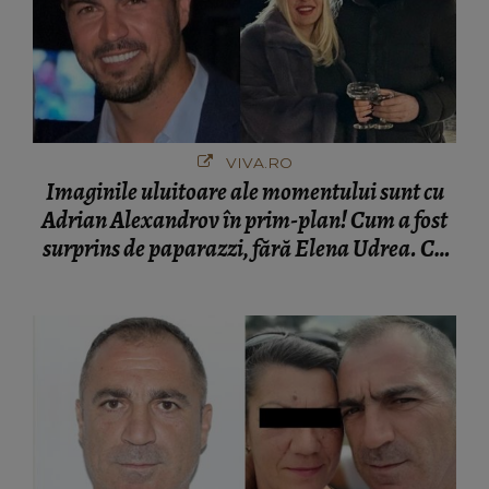
VIVA.RO
Imaginile uluitoare ale momentului sunt cu
Adrian Alexandrov în prim-plan! Cum a fost
surprins de paparazzi, fără Elena Udrea. Cu
cine s-a întâlnit partenerul fostei politiciene în
București! Gestul lui...