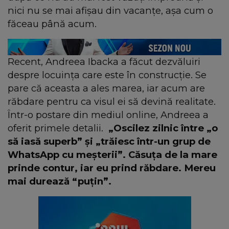
nici nu se mai afișau din vacanțe, așa cum o
făceau până acum.
Recent, Andreea Ibacka a făcut dezvăluiri
despre locuința care este în construcție. Se
pare că aceasta a ales marea, iar acum are
răbdare pentru ca visul ei să devină realitate.
Într-o postare din mediul online, Andreea a
oferit primele detalii.
„Oscilez zilnic între „o
să iasă superb” și „trăiesc într-un grup de
WhatsApp cu meșterii”. Căsuța de la mare
prinde contur, iar eu prind răbdare. Mereu
mai durează “puțin”.