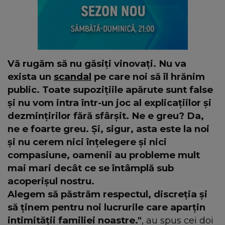
Vă rugăm să nu găsiți vinovați. Nu va
exista un
scandal
pe care noi să îl hrănim
public. Toate supozițiile apărute sunt false
și nu vom intra într-un joc al explicațiilor și
dezmințirilor fără sfârșit. Ne e greu? Da,
ne e foarte greu. Și, sigur, asta este la noi
și nu cerem nici înțelegere și nici
compasiune, oamenii au probleme mult
mai mari decât ce se întâmplă sub
acoperişul nostru.
Alegem să păstrăm respectul, discreția și
să ținem pentru noi lucrurile care aparțin
intimității familiei noastre."
, au spus cei doi