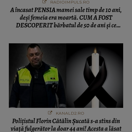
RADIOIMPULS.RO
A încasat PENSIA mamei sale timp de 10 ani,
deși femeia era moartă. CUM A FOST
DESCOPERIT bărbatul de 50 de ani și ce
afacere a deschis cu banii obținuți? SUMA E
COLOSALĂ
KANALD2.RO
Polițistul Florin Cătălin Șucată s-a stins din
viață fulgerător la doar 44 ani! Acesta a lăsat