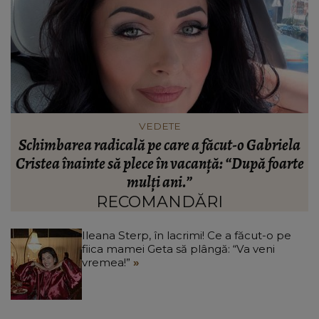
VEDETE
ai
Schimbarea radicală pe care a făcut-o Gabriela
Cristea înainte să plece în vacanță: “După foarte
mulți ani.”
RECOMANDĂRI
Ileana Sterp, în lacrimi! Ce a făcut-o pe
fiica mamei Geta să plângă: “Va veni
vremea!”