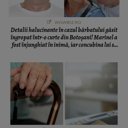
WOWBIZ.RO
Detalii halucinante în cazul bărbatului găsit
îngropat într-o curte din Botoșani! Marinel a
fost înjunghiat în inimă, iar concubina lui se
numără printre suspecți