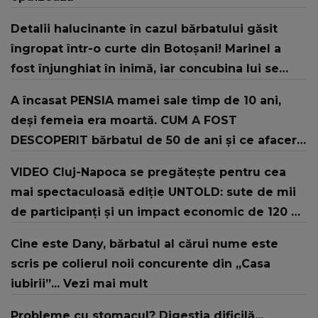
Detalii halucinante în cazul bărbatului găsit
îngropat într-o curte din Botoșani! Marinel a
fost înjunghiat în inimă, iar concubina lui se
numără printre suspecți
A încasat PENSIA mamei sale timp de 10 ani,
deși femeia era moartă. CUM A FOST
DESCOPERIT bărbatul de 50 de ani și ce afacere
a deschis cu banii obținuți? SUMA E COLOSALĂ
VIDEO Cluj-Napoca se pregătește pentru cea
mai spectaculoasă ediție UNTOLD: sute de mii
de participanți și un impact economic de 120 de
milioane de euro
Cine este Dany, bărbatul al cărui nume este
scris pe colierul noii concurente din „Casa
iubirii”... Vezi mai mult
Probleme cu stomacul? Digestia dificilă...