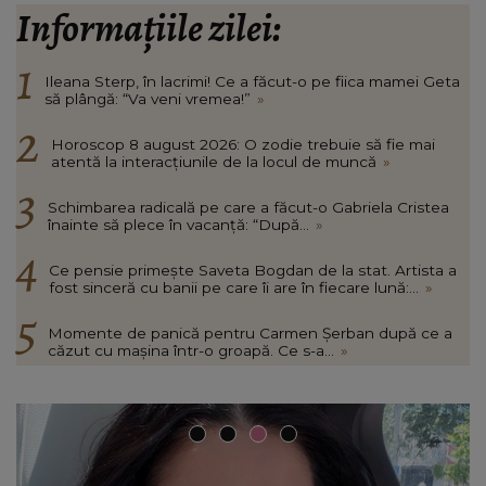
Informațiile zilei:
Ileana Sterp, în lacrimi! Ce a făcut-o pe fiica mamei Geta
să plângă: “Va veni vremea!”
»
Horoscop 8 august 2026: O zodie trebuie să fie mai
atentă la interacțiunile de la locul de muncă
»
Schimbarea radicală pe care a făcut-o Gabriela Cristea
înainte să plece în vacanță: “După...
»
Ce pensie primește Saveta Bogdan de la stat. Artista a
fost sinceră cu banii pe care îi are în fiecare lună:...
»
Momente de panică pentru Carmen Șerban după ce a
căzut cu mașina într-o groapă. Ce s-a...
»