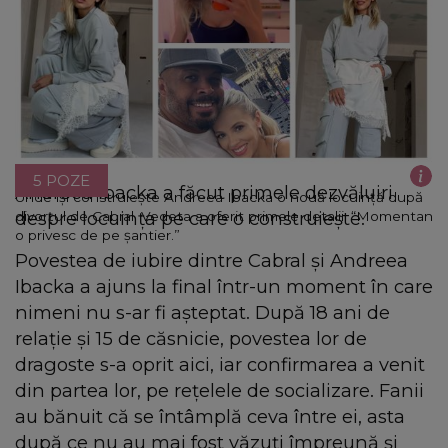
5 POZE
Andreea Ibacka a făcut primele dezvăluiri
Unde își construiește Andreea Ibacka o nouă locuință după
despre locuința pe care o construiește.
divorțul de Cabral. Vedeta a oferit primele detalii: “Momentan
o privesc de pe șantier.”
Povestea de iubire dintre Cabral și Andreea
Ibacka a ajuns la final într-un moment în care
nimeni nu s-ar fi așteptat. După 18 ani de
relație și 15 de căsnicie, povestea lor de
dragoste s-a oprit aici, iar confirmarea a venit
din partea lor, pe rețelele de socializare. Fanii
au bănuit că se întâmplă ceva între ei, asta
după ce nu au mai fost văzuți împreună și