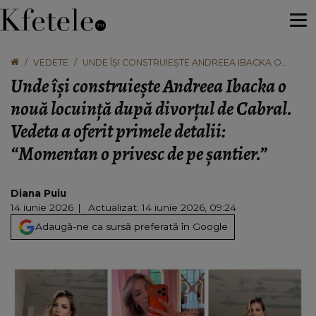
VEDETE
UNDE ÎȘI CONSTRUIEȘTE ANDREEA IBACKA O
NOUĂ LOCUINȚĂ DUPĂ DIVORȚUL DE CABRAL.
Unde își construiește Andreea Ibacka o
VEDETA A OFERIT PRIMELE DETALII: “MOMENTAN
O PRIVESC DE PE ȘANTIER.”
nouă locuință după divorțul de Cabral.
Vedeta a oferit primele detalii:
“Momentan o privesc de pe șantier.”
Diana Puiu
14 iunie 2026
Actualizat: 14 iunie 2026, 09:24
Adaugă-ne ca sursă preferată în Google