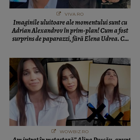
VIVA.RO
Imaginile uluitoare ale momentului sunt cu
Adrian Alexandrov în prim-plan! Cum a fost
surprins de paparazzi, fără Elena Udrea. Cu
cine s-a întâlnit partenerul fostei politiciene în
București! Gestul lui...
WOWBIZ.RO