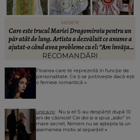
FASHION
n
Ce să porți în Italia în vara 2026. Cum să te
a
îmbraci în funcție de orașul pe care îl vizitezi
t
a
RECOMANDĂRI
Floarea care te reprezintă în funcție de
personalitate. Ce ți se potrivește dacă ești
o femeie romantică
unica.ro
Nu și ei! S-au despărțit după 10
ani de căsnicie! Cei doi și-a spus „adio” în
mare secret. Nimeni nu se aștepta la un
asemenea motiv al separării!