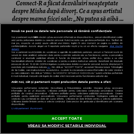
Connect-R a făcut dezvăluiri neașteptate
despre Misha după divorț. Ce a spus artistul
despre mama fiicei sale: „Nu putea să aibă o
mamă...”
Nouă ne pasă ca datele tale personale să rămână confidențiale
Noi și partenerii noștri
589
stocăm și/sau accesăm informații pe dispozitivul dvs., precum identificatorii cookie
unici pentru prelucrarea datelor cu caracter personal. Puteți accepta sau gestiona preferințele dvs. făcând clic
mai jos, respectiv vă puteți opune utilizării unui interes legitim în orice moment pe pagina cu politica de
confidențialitate. Aceste alegeri vor fi raportate partenerilor noștri și nu vă vor afecta navigarea.
Mai multe
detalii
Noi si partenerii nostri (retelele de socializare si agentiile de publicitate partenere, precum si furnizorii nostri de
servicii de date analitice) prelucram date pentru a permite website-ului sa functioneze, pentru a personaliza
continutul si anunturile publicitare afisate in functie de interesele si/sau profilul dvs., pentru a va oferi
functionalitati aferente retelelor de socializare si pentru a analiza traficul pe website. Beneficiati de drepturile
prevazute de art. 15-22 din GDPR in legatura cu prelucrarea datelor cu caracter personal. Aceste drepturi pot fi
exercitate prin modalitatea indicata
aici
. Prin click pe “ACCEPT TOATE”, acceptati folosirea tuturor Tehnologiilor
de tip Cookie, care implica inclusiv acceptul dvs. cu privire la stocarea/accesarea informatiilor de catre Vendor-ii
cu care colaboram. Prin click pe “VREAU SA MODIFIC SETARILE INDIVIDUAL” puteti schimba preferintele
in mod individual, mai putin cele legate de cookie strict necesare pentru functionarea website-ului.
Atât noi, cât și partenerii noștri prelucrăm datele pentru a oferi:
Măsurarea performanței reclamelor. Dezvoltarea și îmbunătățirea serviciilor. Stocarea și/sau accesarea
informațiilor de pe un dispozitiv. Utilizarea profilurilor pentru selectarea conținutului personalizat. Crearea
profilurilor de conținut personalizat. Utilizarea profilurilor pentru selectarea publicității personalizate. Crearea
profilurilor pentru publicitate personalizată. Măsurarea performanței conținutului. Înțelegerea publicului prin
statistici sau combinații de date din surse diferite. Utilizarea de date limitate pentru a selecta publicitatea.
Utilizarea datelor limitate pentru a selecta conținutul. Date precise de geolocație și identificarea prin scanarea
dispozitivului.
Listă parteneri (furnizori)
ACCEPT TOATE
VREAU SA MODIFIC SETARILE INDIVIDUAL