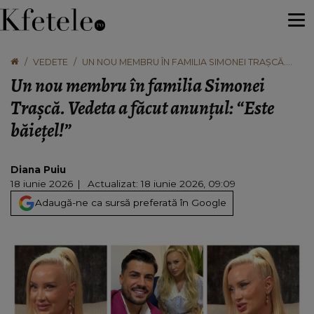
VEDETE
UN NOU MEMBRU ÎN FAMILIA SIMONEI TRAȘCĂ.
VEDETA A FĂCUT ANUNȚUL: “ESTE BĂIEȚEL!”
Un nou membru în familia Simonei
Trașcă. Vedeta a făcut anunțul: “Este
băiețel!”
Diana Puiu
18 iunie 2026
Actualizat: 18 iunie 2026, 09:09
Adaugă-ne ca sursă preferată în Google