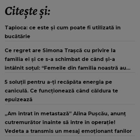
Citește și:
Tapioca: ce este și cum poate fi utilizată în
bucătărie
Ce regret are Simona Trașcă cu privire la
familia ei și ce s-a schimbat de când și-a
întâlnit soțul: “Femeile din familia noastră au
dus o viață foarte amară.”
5 soluții pentru a-ți recăpăta energia pe
caniculă. Ce funcționează când căldura te
epuizează
„Am intrat în metastază” Alina Pușcău, anunț
cutremurător înainte să intre în operație!
Vedeta a transmis un mesaj emoționant fanilor