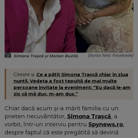
[Sursa foto: Facebook]
Simona Trașcă și Marian Buzilă
Citește și:
Ce a pățit Simona Trașcă chiar în ziua
nunții. Vedeta a fost țepuită de mai multe
persoane invitate la eveniment: “Eu dacă le-am
zis că mă duc, m-am dus.”
Chiar dacă acum și-a mărit familia cu un
prieten necuvântător,
Simona Trașcă
a
vorbit, într-un interviu pentru
Spynews.ro
,
despre faptul că este pregătită să devină