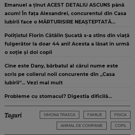
Emanuel a ținut ACEST DETALIU ASCUNS până
acum! În fața Alexandrei, concurentul din Casa
Iubirii face o MĂRTURISIRE NEAȘTEPTATĂ
despre mama sa: "I-am spus și ei în față, eu nu
Polițistul Florin Cătălin Șucată s-a stins din viață
te iubesc pentru că..."
fulgerător la doar 44 ani! Acesta a lăsat în urmă
o soție și doi copii
Cine este Dany, bărbatul al cărui nume este
scris pe colierul noii concurente din „Casa
iubirii”... Vezi mai mult
Probleme cu stomacul? Digestia dificilă...
Taguri
SIMONA TRASCA
FAMILIE
PISICA
ANIMAL DE COMPANIE
COPIL