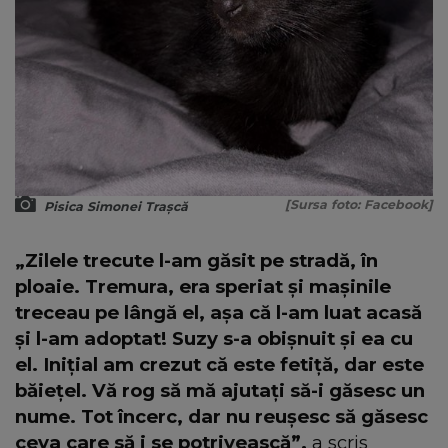
[Sursa foto: Facebook]
Pisica Simonei Trașcă
„Zilele trecute l-am găsit pe stradă, în
ploaie. Tremura, era speriat și mașinile
treceau pe lângă el, așa că l-am luat acasă
și l-am adoptat! Suzy s-a obișnuit și ea cu
el. Inițial am crezut că este fetiță, dar este
băiețel. Vă rog să mă ajutați să-i găsesc un
nume. Tot încerc, dar nu reușesc să găsesc
ceva care să i se potrivească”,
a scris