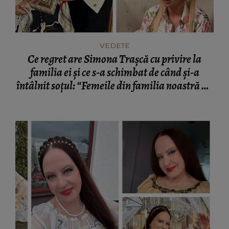
VEDETE
Ce regret are Simona Trașcă cu privire la
familia ei și ce s-a schimbat de când și-a
întâlnit soțul: “Femeile din familia noastră au
dus o viață foarte amară.”