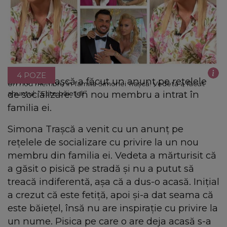
4 POZE
Simona Trașcă a făcut un anunț pe rețelele
Un nou membru în familia Simonei Trașcă. Vedeta a făcut
de socializare. Un nou membru a intrat în
anunțul: “Este băiețel!”
familia ei.
Simona Trașcă a venit cu un anunț pe
rețelele de socializare cu privire la un nou
membru din familia ei. Vedeta a mărturisit că
a găsit o pisică pe stradă și nu a putut să
treacă indiferentă, așa că a dus-o acasă. Inițial
a crezut că este fetiță, apoi și-a dat seama că
este băiețel, însă nu are inspirație cu privire la
un nume. Pisica pe care o are deja acasă s-a