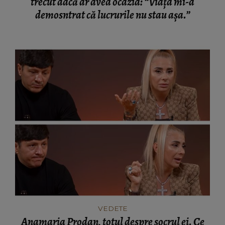
trecut dacă ar avea ocazia: “Viața mi-a
demosntrat că lucrurile nu stau așa.”
VEDETE
Anamaria Prodan, totul despre socrul ei. Ce