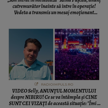
„Am intrat în metastază” Alina Pușcău, anunț
cutremurător înainte să intre în operație!
Vedeta a transmis un mesaj emoționant
fanilor
RADIOIMPULS.RO
VIDEO Selly, ANUNȚUL MOMENTULUI
despre NIBIRU! Ce se va întâmpla și CINE
SUNT CEI VIZAȚI de această situație: "Îmi e