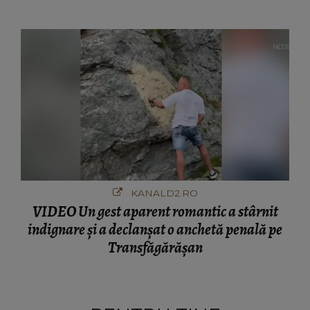
ciudă că..."
KANALD2.RO
VIDEO Un gest aparent romantic a stârnit
indignare și a declanșat o anchetă penală pe
Transfăgărășan