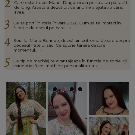
Care este trucul Mariei Dragomiroiu pentru un păr atât
de lung. Artista a dezvăluit ce anume a ajutat-o când
avea...
»
Ce să porți în Italia în vara 2026. Cum să te îmbraci în
funcție de orașul pe care...
»
Sora lui Mario Berinde, dezvăluiri cutremurătoare despre
decesul fratelui său. Ce spune tânăra despre
momentul...
»
Ce tip de machiaj te avantajează în funcție de zodie. Îți
evidențiază cel mai bine personalitatea
»