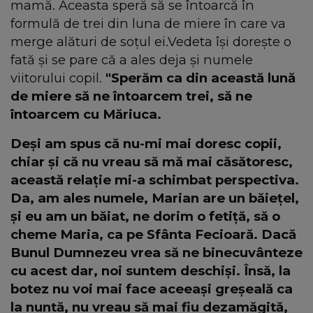
mamă. Aceasta speră să se întoarcă în
formulă de trei din luna de miere în care va
merge alături de soțul ei.Vedeta își dorește o
fată și se pare că a ales deja și numele
viitorului copil.
"Sperăm ca din această lună
de miere să ne întoarcem trei, să ne
întoarcem cu Măriuca.
Deși am spus că nu-mi mai doresc copii,
chiar și că nu vreau să mă mai căsătoresc,
această relație mi-a schimbat perspectiva.
Da, am ales numele, Marian are un băiețel,
și eu am un băiat, ne dorim o fetiță, să o
cheme Maria, ca pe Sfânta Fecioară. Dacă
Bunul Dumnezeu vrea să ne binecuvânteze
cu acest dar, noi suntem deschiși. Însă, la
botez nu voi mai face aceeași greșeală ca
la nuntă, nu vreau să mai fiu dezamăgită,