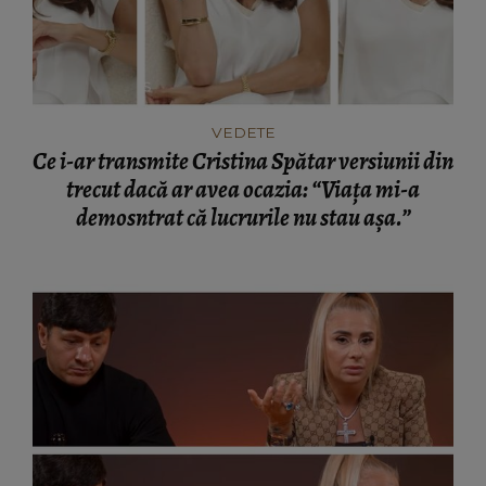
VEDETE
Ce i-ar transmite Cristina Spătar versiunii din
trecut dacă ar avea ocazia: “Viața mi-a
demosntrat că lucrurile nu stau așa.”