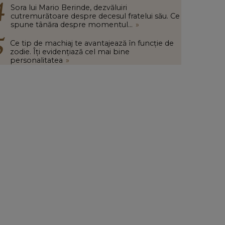
Sora lui Mario Berinde, dezvăluiri
cutremurătoare despre decesul fratelui său. Ce
spune tânăra despre momentul...
»
Ce tip de machiaj te avantajează în funcție de
zodie. Îți evidențiază cel mai bine
personalitatea
»