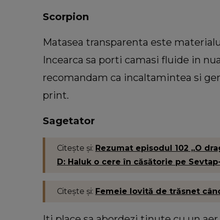
Scorpion
Matasea transparenta este materialul
Incearca sa porti camasi fluide in nua
recomandam ca incaltamintea si genti
print.
Sagetator
Citește și:
Rezumat episodul 102 „O drago
D: Haluk o cere în căsătorie pe Sevtap
Citește și:
Femeie lovită de trăsnet când f
Iti place sa abordezi tinute cu un aer