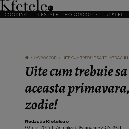
COOKING
LIFESTYLE
HOROSCOP
TU ȘI EL
HOROSCOP
UITE CUM TREBUIE SA TE IMBRACI I
Uite cum trebuie sa
aceasta primavara, 
zodie!
Redactia Kfetele.ro
03 mai 2014
Actualizat: 16 ianuarie 2017, 19:11