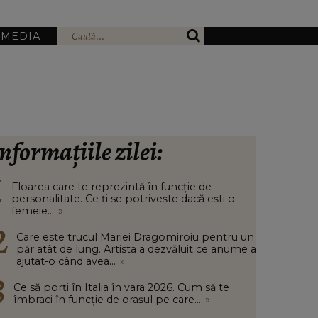
IMEDIA
nformațiile zilei:
Floarea care te reprezintă în funcție de
personalitate. Ce ți se potrivește dacă ești o
femeie...
»
Care este trucul Mariei Dragomiroiu pentru un
păr atât de lung. Artista a dezvăluit ce anume a
ajutat-o când avea...
»
Ce să porți în Italia în vara 2026. Cum să te
îmbraci în funcție de orașul pe care...
»