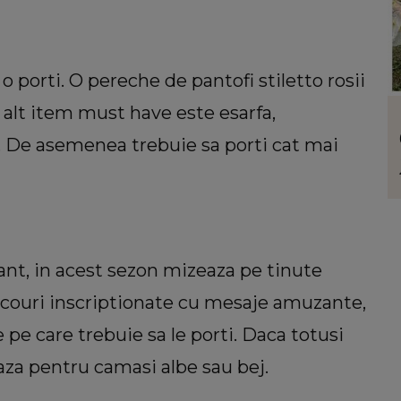
o porti. O pereche de pantofi stiletto rosii
 alt item must have este esarfa,
LIFESTYLE
uiri
Floarea care te reprezintă în funcție de
. De asemenea trebuie sa porti cat mai
atelui
personalitate. Ce ți se potrivește dacă
mentul
ești o femeie romantică
viața:
gant, in acest sezon mizeaza pe tinute
tricouri inscriptionate cu mesaje amuzante,
pe care trebuie sa le porti. Daca totusi
eaza pentru camasi albe sau bej.