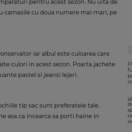
umparaturi pentru acest sezon. Nu uita de
tru camasile cu doua numere mai mari, pe
conservator iar albul este culoarea care
lte culori in acest sezon. Poarta jachete
F
f
nte pastel si jeansi lejeri.
p
r
u
du
ochiile tip sac sunt preferatele tale.
s
ne asa ca incearca sa porti haine in
n
mo