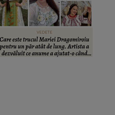
VEDETE
Care este trucul Mariei Dragomiroiu
Ce să po
pentru un păr atât de lung. Artista a
să te î
dezvăluit ce anume a ajutat-o când
avea probleme cu el: “Am învățat din
bătrâni.”