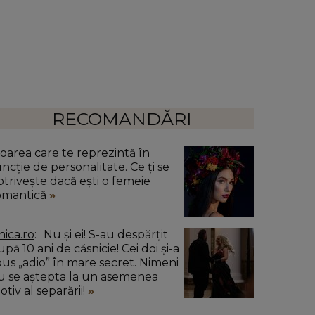
RECOMANDĂRI
loarea care te reprezintă în
uncție de personalitate. Ce ți se
otrivește dacă ești o femeie
omantică
nica.ro
Nu și ei! S-au despărțit
pă 10 ani de căsnicie! Cei doi și-a
pus „adio” în mare secret. Nimeni
u se aștepta la un asemenea
tiv al separării!