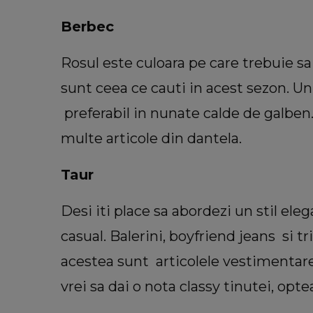
Berbec
Rosul este culoara pe care trebuie sa 
sunt ceea ce cauti in acest sezon. Un
INFORMATIILE ZILEI
Sora lui Mario Berinde, dezvăl
preferabil in nunate calde de galben
cutremurătoare despre decesul fr
multe articole din dantela.
său. Ce spune tânăra despre mo
în care adolescentul și-a pierdut 
Taur
“Nu a fost față în față.”
Desi iti place sa abordezi un stil ele
casual. Balerini, boyfriend jeans si 
acestea sunt articolele vestimentare 
vrei sa dai o nota classy tinutei, opt