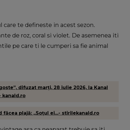
 care te defineste in acest sezon.
nte de roz, coral si violet. De asemenea iti
le pe care ti le cumperi sa fie animal
ste”, difuzat marți, 28 iulie 2026, la Kanal
- kanald.ro
ăcea plajă: „Soțul ei...- stirilekanald.ro
 vintage asa ca neaparat trebuie sa iti