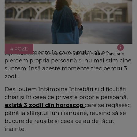
4 POZE
Există momente în care simțim că ne
Top 3 zodii care se regăsesc până la sfârșitul lunii ianuarie
pierdem propria persoană și nu mai știm cine
suntem, însă aceste momente trec pentru 3
zodii.
Deși putem întâmpina întrebări și dificultăți
chiar și în ceea ce privește propria persoană,
există 3 zodii din horoscop
care se regăsesc
până la sfârșitul lunii ianuarie, reușind să se
bucure de reușite și ceea ce au de făcut
înainte.