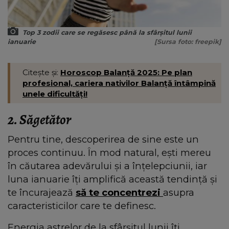
Top 3 zodii care se regăsesc până la sfârșitul lunii
ianuarie
[Sursa foto: freepik]
Citește și:
Horoscop Balanță 2025: Pe plan
profesional, cariera nativilor Balanță întâmpină
unele dificultăți!
2. Săgetător
Pentru tine, descoperirea de sine este un
proces continuu. În mod natural, ești mereu
în căutarea adevărului și a înțelepciunii, iar
luna ianuarie îți amplifică această tendință și
te încurajează
să te concentrezi
asupra
caracteristicilor care te definesc.
Energia astrelor de la sfârșitul lunii îți