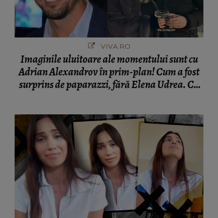
VIVA.RO
Imaginile uluitoare ale momentului sunt cu
Adrian Alexandrov în prim-plan! Cum a fost
surprins de paparazzi, fără Elena Udrea. Cu
cine s-a întâlnit partenerul fostei politiciene în
București! Gestul lui...