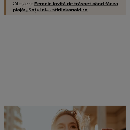
Citește și:
Femeie lovită de trăsnet când făcea
plajă: „Soțul ei...- stirilekanald.ro