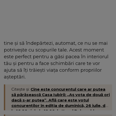
tine și să îndepărtezi, automat, ce nu se mai
potrivește cu scopurile tale. Acest moment
este perfect pentru a găsi pacea în interiorul
tău și pentru a face schimbări care te vor
ajuta să îți trăiești viața conform propriilor
așteptări.
Citește și:
Cine este concurentul care ar putea
să părăsească Casa Iubirii: „Aș vota de două ori
dacă s-ar putea”. Află care este votul
concurenților în ediția de duminică, 26 iulie, de
la 16:00 și de la 19:00, la Kanal D- kanald.ro