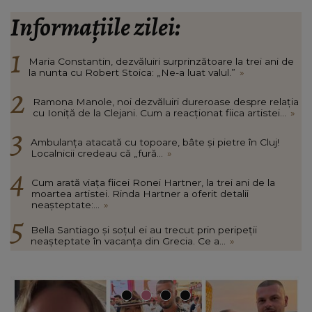
Informațiile zilei:
Maria Constantin, dezvăluiri surprinzătoare la trei ani de
la nunta cu Robert Stoica: „Ne-a luat valul.”
»
Ramona Manole, noi dezvăluiri dureroase despre relația
cu Ioniță de la Clejani. Cum a reacționat fiica artistei...
»
Ambulanța atacată cu topoare, bâte și pietre în Cluj!
Localnicii credeau că „fură...
»
Cum arată viața fiicei Ronei Hartner, la trei ani de la
moartea artistei. Rinda Hartner a oferit detalii
neașteptate:...
»
Bella Santiago și soțul ei au trecut prin peripeții
neașteptate în vacanța din Grecia. Ce a...
»