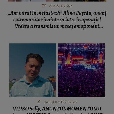
WOWBIZ.RO
„Am intrat în metastază” Alina Pușcău, anunț
cutremurător înainte să intre în operație!
Vedeta a transmis un mesaj emoționant
fanilor
RADIOIMPULS.RO
VIDEO Selly, ANUNȚUL MOMENTULUI