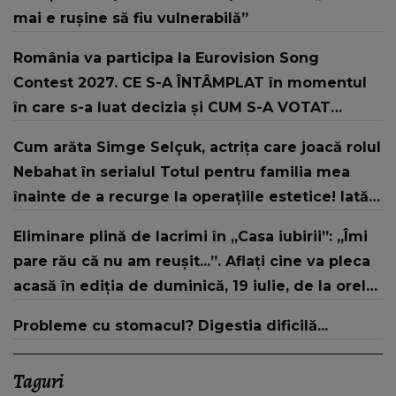
mai e rușine să fiu vulnerabilă”
România va participa la Eurovision Song
Contest 2027. CE S-A ÎNTÂMPLAT în momentul
în care s-a luat decizia și CUM S-A VOTAT
revenirea în concurs: "Reprezintă un proiect
Cum arăta Simge Selçuk, actrița care joacă rolul
strategic de..."
Nebahat în serialul Totul pentru familia mea
înainte de a recurge la operațiile estetice! Iată
ce aspect fizic uluitor avea aceasta la 19 ani:
Eliminare plină de lacrimi în „Casa iubirii”: „Îmi
„Tinerețe rebelă”
pare rău că nu am reușit...”. Aflați cine va pleca
acasă în ediția de duminică, 19 iulie, de la orele
16:00 și 19:00, doar la Kanal D
Probleme cu stomacul? Digestia dificilă...
Taguri