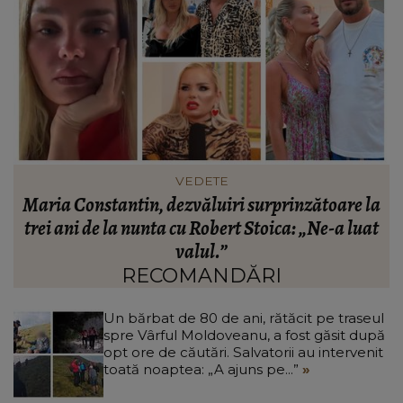
VEDETE
a
Ramona Manole, noi dezvăluiri dureroase despre
t
relația cu Ioniță de la Clejani. Cum a reacționat
fiica artistei când bunicul ei le-ar fi ignorat:
„Puteam să fiu moartă...”
RECOMANDĂRI
Un bărbat de 80 de ani, rătăcit pe traseul
spre Vârful Moldoveanu, a fost găsit după
opt ore de căutări. Salvatorii au intervenit
toată noaptea: „A ajuns pe...”