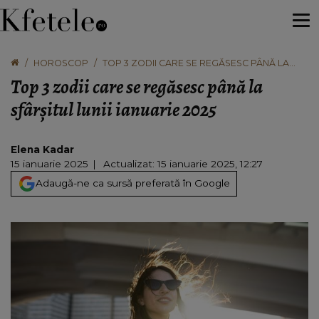
HOROSCOP
TOP 3 ZODII CARE SE REGĂSESC PÂNĂ LA
SFÂRȘITUL LUNII IANUARIE 2025
Top 3 zodii care se regăsesc până la
sfârșitul lunii ianuarie 2025
Elena Kadar
15 ianuarie 2025
Actualizat: 15 ianuarie 2025, 12:27
Adaugă-ne ca sursă preferată în Google