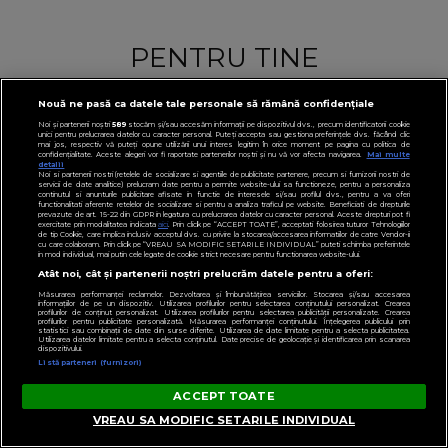
PENTRU TINE
Nouă ne pasă ca datele tale personale să rămână confidențiale
Noi și partenerii noștri
589
stocăm și/sau accesăm informații pe dispozitivul dvs., precum identificatorii cookie
unici pentru prelucrarea datelor cu caracter personal. Puteți accepta sau gestiona preferințele dvs. făcând clic
mai jos, respectiv vă puteți opune utilizării unui interes legitim în orice moment pe pagina cu politica de
confidențialitate. Aceste alegeri vor fi raportate partenerilor noștri și nu vă vor afecta navigarea.
Mai multe
detalii
Noi si partenerii nostri (retelele de socializare si agentiile de publicitate partenere, precum si furnizorii nostri de
servicii de date analitice) prelucram date pentru a permite website-ului sa functioneze, pentru a personaliza
continutul si anunturile publicitare afisate in functie de interesele si/sau profilul dvs., pentru a va oferi
functionalitati aferente retelelor de socializare si pentru a analiza traficul pe website. Beneficiati de drepturile
prevazute de art. 15-22 din GDPR in legatura cu prelucrarea datelor cu caracter personal. Aceste drepturi pot fi
exercitate prin modalitatea indicata
aici
. Prin click pe “ACCEPT TOATE”, acceptati folosirea tuturor Tehnologiilor
de tip Cookie, care implica inclusiv acceptul dvs. cu privire la stocarea/accesarea informatiilor de catre Vendor-ii
cu care colaboram. Prin click pe “VREAU SA MODIFIC SETARILE INDIVIDUAL” puteti schimba preferintele
in mod individual, mai putin cele legate de cookie strict necesare pentru functionarea website-ului.
Atât noi, cât și partenerii noștri prelucrăm datele pentru a oferi:
Măsurarea performanței reclamelor. Dezvoltarea și îmbunătățirea serviciilor. Stocarea și/sau accesarea
informațiilor de pe un dispozitiv. Utilizarea profilurilor pentru selectarea conținutului personalizat. Crearea
profilurilor de conținut personalizat. Utilizarea profilurilor pentru selectarea publicității personalizate. Crearea
profilurilor pentru publicitate personalizată. Măsurarea performanței conținutului. Înțelegerea publicului prin
statistici sau combinații de date din surse diferite. Utilizarea de date limitate pentru a selecta publicitatea.
Utilizarea datelor limitate pentru a selecta conținutul. Date precise de geolocație și identificarea prin scanarea
dispozitivului.
Listă parteneri (furnizori)
ACCEPT TOATE
VREAU SA MODIFIC SETARILE INDIVIDUAL