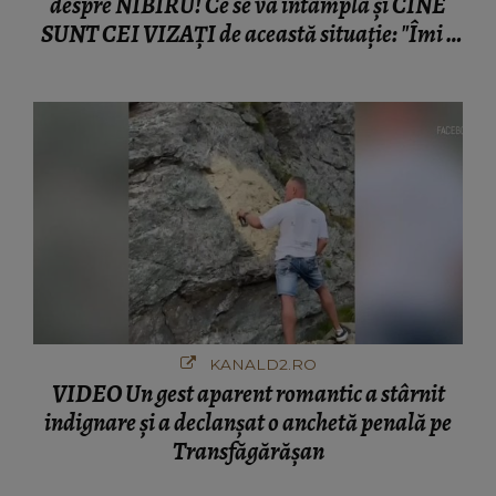
despre NIBIRU! Ce se va întâmpla și CINE
SUNT CEI VIZAȚI de această situație: "Îmi e
ciudă că..."
KANALD2.RO
VIDEO Un gest aparent romantic a stârnit
indignare și a declanșat o anchetă penală pe
Transfăgărășan