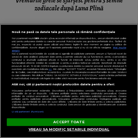
Vremurile grele se sfârșesc pentru 3 semne
zodiacale după Luna Plină
Nouă ne pasă ca datele tale personale să rămână confidențiale
Noi și partenerii noștri
589
stocăm și/sau accesăm informații pe dispozitivul dvs., precum identificatorii cookie
unici pentru prelucrarea datelor cu caracter personal. Puteți accepta sau gestiona preferințele dvs. făcând clic
mai jos, respectiv vă puteți opune utilizării unui interes legitim în orice moment pe pagina cu politica de
confidențialitate. Aceste alegeri vor fi raportate partenerilor noștri și nu vă vor afecta navigarea.
Mai multe
detalii
Noi si partenerii nostri (retelele de socializare si agentiile de publicitate partenere, precum si furnizorii nostri de
servicii de date analitice) prelucram date pentru a permite website-ului sa functioneze, pentru a personaliza
continutul si anunturile publicitare afisate in functie de interesele si/sau profilul dvs., pentru a va oferi
functionalitati aferente retelelor de socializare si pentru a analiza traficul pe website. Beneficiati de drepturile
prevazute de art. 15-22 din GDPR in legatura cu prelucrarea datelor cu caracter personal. Aceste drepturi pot fi
exercitate prin modalitatea indicata
aici
. Prin click pe “ACCEPT TOATE”, acceptati folosirea tuturor Tehnologiilor
de tip Cookie, care implica inclusiv acceptul dvs. cu privire la stocarea/accesarea informatiilor de catre Vendor-ii
cu care colaboram. Prin click pe “VREAU SA MODIFIC SETARILE INDIVIDUAL” puteti schimba preferintele
in mod individual, mai putin cele legate de cookie strict necesare pentru functionarea website-ului.
Atât noi, cât și partenerii noștri prelucrăm datele pentru a oferi:
Măsurarea performanței reclamelor. Dezvoltarea și îmbunătățirea serviciilor. Stocarea și/sau accesarea
informațiilor de pe un dispozitiv. Utilizarea profilurilor pentru selectarea conținutului personalizat. Crearea
profilurilor de conținut personalizat. Utilizarea profilurilor pentru selectarea publicității personalizate. Crearea
profilurilor pentru publicitate personalizată. Măsurarea performanței conținutului. Înțelegerea publicului prin
statistici sau combinații de date din surse diferite. Utilizarea de date limitate pentru a selecta publicitatea.
Utilizarea datelor limitate pentru a selecta conținutul. Date precise de geolocație și identificarea prin scanarea
dispozitivului.
Listă parteneri (furnizori)
ACCEPT TOATE
VREAU SA MODIFIC SETARILE INDIVIDUAL
HOROSCOP