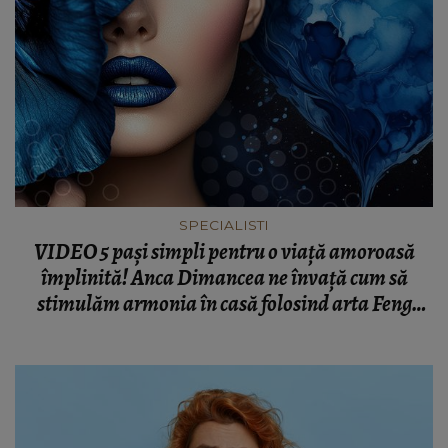
SPECIALISTI
VIDEO 5 pași simpli pentru o viață amoroasă
împlinită! Anca Dimancea ne învață cum să
stimulăm armonia în casă folosind arta Feng
Shui: „Acela este împotriva bârfelor, împotriva
geloziilor.”