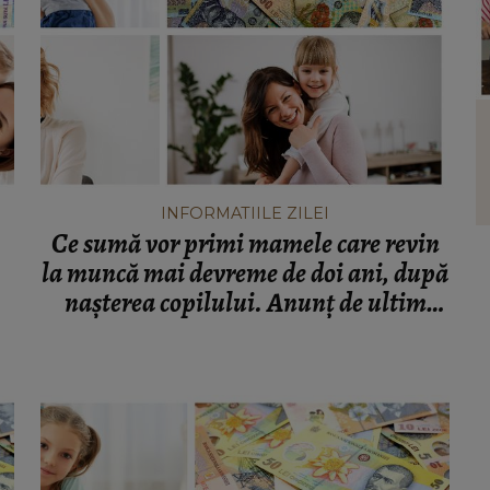
VEDETE
s să
Viorel Sibiceanu, cel care a inventat
ul ei,
celebrii mici de Dedulești, s-a stins din
ia.”
viață: „Grea încercare.”
INFORMATIILE ZILEI
Ce sumă vor primi mamele care revin
la muncă mai devreme de doi ani, după
nașterea copilului. Anunț de ultim
moment