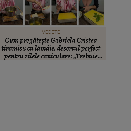
VEDETE
Cum pregătește Gabriela Cristea
Unde pl
tiramisu cu lămâie, desertul perfect
pentru zilele caniculare: „Trebuie
montat cu ingredientele cât de cât
reci.”