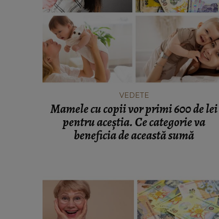
T
VEDETE
prezentatorii
Cu câți bani a rămas Oana Li
anal D
cumpere mâncare pentru ea și soț
Viorel: „Abia mâine luăm pens
VEDETE
Mamele cu copii vor primi 600 de lei
pentru aceștia. Ce categorie va
beneficia de această sumă