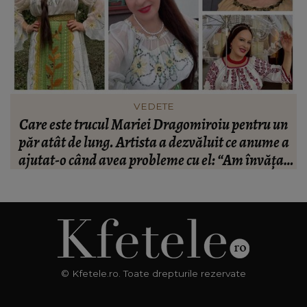
VEDETE
Care este trucul Mariei Dragomiroiu pentru un
ie
păr atât de lung. Artista a dezvăluit ce anume a
ajutat-o când avea probleme cu el: “Am învățat
din bătrâni.”
© Kfetele.ro. Toate drepturile rezervate