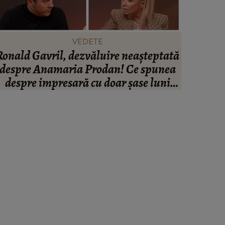
VEDETE
Ronald Gavril, dezvăluire neașteptată
BREAK
despre Anamaria Prodan! Ce spunea
doliu! T
despre impresară cu doar șase luni
înainte să o cunoască: „Ferească
Dumnezeu!”