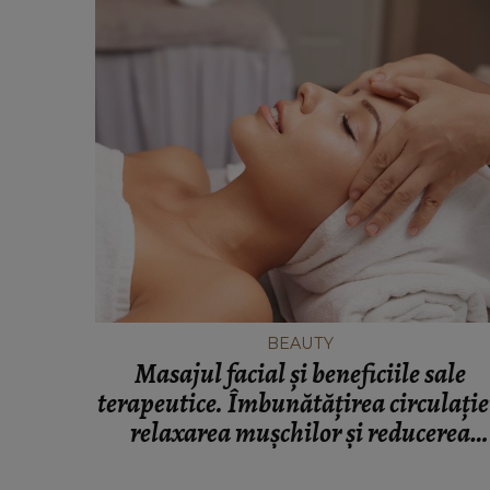
BEAUTY
Masajul facial și beneficiile sale
terapeutice. Îmbunătățirea circulație
relaxarea mușchilor și reducerea
semnelor de îmbătrânire!