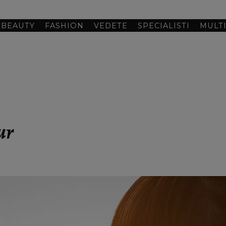
BEAUTY
FASHION
VEDETE
SPECIALISTI
MULT
ur