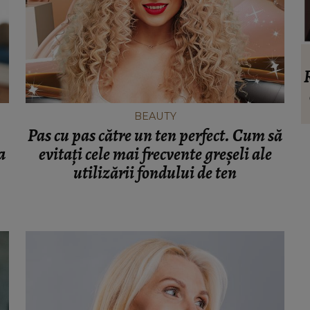
HOROSCOP
 blocul
Horoscop 9 august 2026: O zodie simte
de la
nevoia să iasă din rutină
cut
BEAUTY
zonei
Pas cu pas către un ten perfect. Cum să
a
evitați cele mai frecvente greșeli ale
utilizării fondului de ten