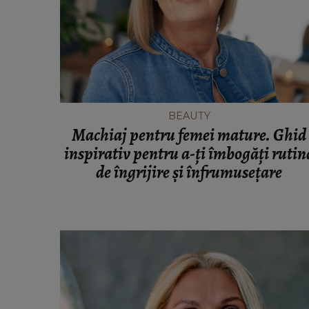
INFORMATIILE ZILEI
Când vor putea intra locatarii în
din Rahova, la aproape 10 luni 
explozie. Ciprian Ciucu a fă
BEAUTY
anunțul: „Partea de deasupra 
Machiaj pentru femei mature. Ghid
afectate va fi...”
inspirativ pentru a-ți îmbogăți rutin
de îngrijire și înfrumusețare