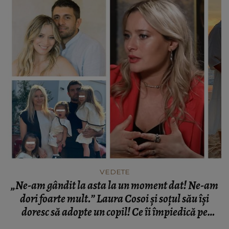
VEDETE
„Ne-am gândit la asta la un moment dat! Ne-am
dori foarte mult.” Laura Cosoi și soțul său își
doresc să adopte un copil! Ce îi împiedică pe
aceștia să facă pasul cel mare?