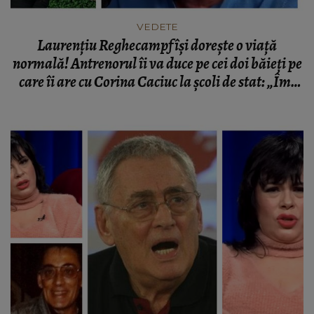
VEDETE
Laurențiu Reghecampf își dorește o viață
normală! Antrenorul îi va duce pe cei doi băieți pe
care îi are cu Corina Caciuc la școli de stat: „Îmi
doresc să îi țin departe de presă.”