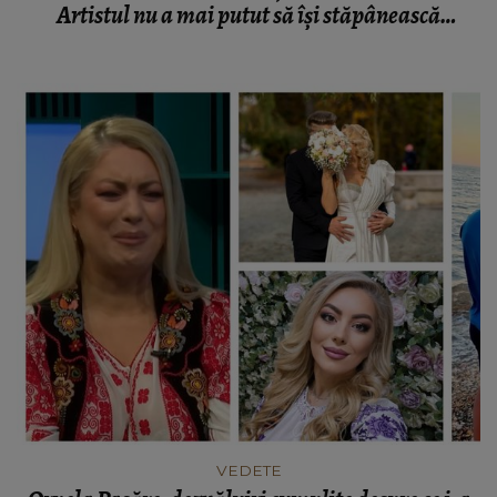
Artistul nu a mai putut să își stăpânească
lacrimile, înainte de Florii: “Inima mă doare
greu!”
VEDETE