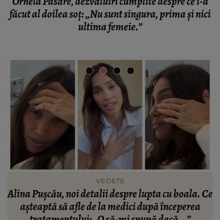
Ornela Pasăre, dezvăluiri cumplite despre ce i-a
făcut al doilea soț: „Nu sunt singura, prima și nici
ultima femeie.”
VEDETE
Ce
Iubitul Paulei Chirilă a răbufnit! Bărbatul a avut
o reacție dură după comentariile primite în
mediul online: „Cât venin! Câtă răutate!”