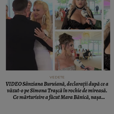
VEDETE
VIDEO Sânziana Buruiană, declarații după ce a
văzut-o pe Simona Trașcă în rochie de mireasă.
Ce mărturisire a făcut Mara Bănică, nașa
cuplului: “Ne bucurăm când aflăm că suntem
exemple.”