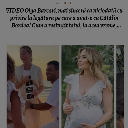
VEDETE
VIDEO Olga Barcari, mai sinceră ca niciodată cu
privire la legătura pe care a avut-o cu Cătălin
Bordea! Cum a resimțit totul, la acea vreme,
celebra hairstylistă? "Proiectăm un viitor care
este doar în capul nostru!"