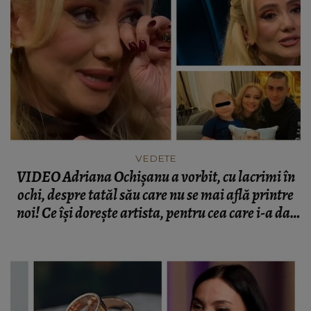
VEDETE
VIDEO Adriana Ochișanu a vorbit, cu lacrimi în
ochi, despre tatăl său care nu se mai află printre
noi! Ce își dorește artista, pentru cea care i-a dat
viață și de care încă se poate bucura? "Foarte mult
îi duc dorul!"