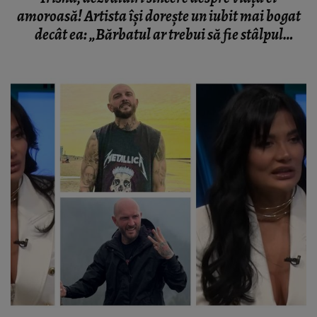
amoroasă! Artista își dorește un iubit mai bogat
decât ea: „Bărbatul ar trebui să fie stâlpul
relației, al casei, puterea.”