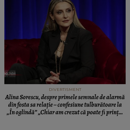
DIVERTISMENT
Alina Sorescu, despre primele semnale de alarmă
din fosta sa relaţie – confesiune tulburătoare la
„În oglindă” „Chiar am crezut că poate fi prințul
pe cal alb pe care mi-l imaginam”