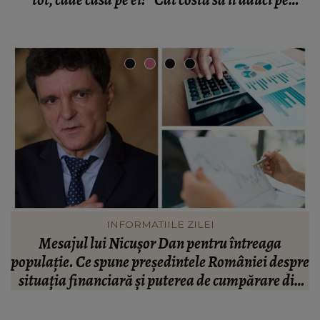
tot, cade casa pe ei!” Cât costă să îl aduci pe
Gheboasă la un festival
INFORMATIILE ZILEI
Mesajul lui Nicușor Dan pentru întreaga
V
populație. Ce spune președintele României despre
situația financiară și puterea de cumpărare din
țară: “Există incertitudine cu privire la viitor.”