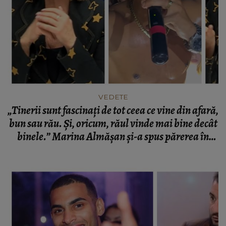
VEDETE
„Tinerii sunt fascinați de tot ceea ce vine din afară,
bun sau rău. Și, oricum, răul vinde mai bine decât
binele.” Marina Almășan și-a spus părerea în
legătură cu prestația lui Gheboasă din cadrul
festivalului de la Cluj