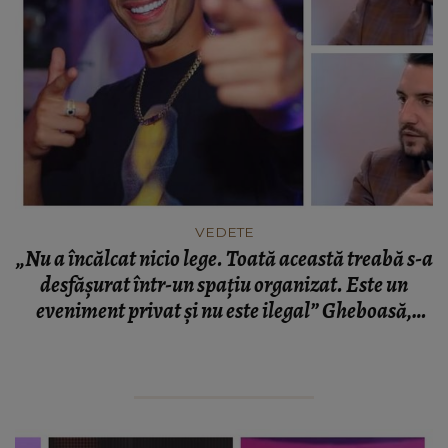
VEDETE
„Nu a încălcat nicio lege. Toată această treabă s-a
desfășurat într-un spațiu organizat. Este un
eveniment privat și nu este ilegal” Gheboasă,
amendat pe nedrept în urma festivalului de la
Cluj?