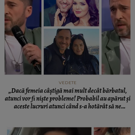
VEDETE
„Dacă femeia câștigă mai mult decât bărbatul,
atunci vor fi niște probleme! Probabil au apărut și
aceste lucruri atunci când s-a hotărât să ne
despărțim.” Dinu Maxer, despre veniturile în
relație