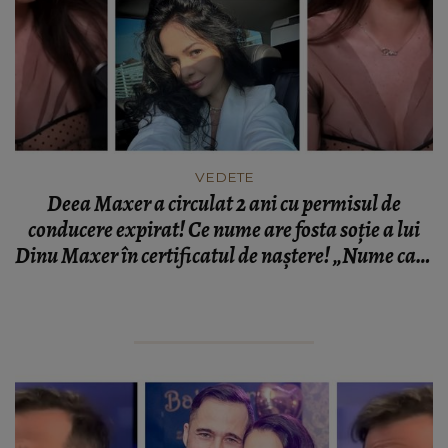
VEDETE
Deea Maxer a circulat 2 ani cu permisul de
conducere expirat! Ce nume are fosta soție a lui
Dinu Maxer în certificatul de naștere! „Nume care
mi-a fost aprobat prin lege, printr-un dosar
făcut.”