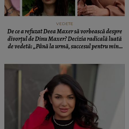
VEDETE
De ce a refuzat Deea Maxer să vorbească despre
divorțul de Dinu Maxer? Decizia radicală luată
de vedetă: „Până la urmă, succesul pentru mine
nu înseamnă că oamenii să mă recunoască pe
stradă.”