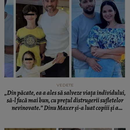
VEDETE
„Din păcate, ea a ales să salveze viața individului,
să-l facă mai bun, cu prețul distrugerii sufletelor
nevinovate.” Dinu Maxer și-a luat copiii și a
plecat în vacanță