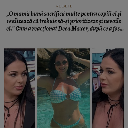
VEDETE
„O mamă bună sacrifică multe pentru copiii ei și
realizează că trebuie să-și prioritizeze și nevoile
ei.” Cum a reacționat Deea Maxer, după ce a fost
acuzată că nu petrece timp cu micuții ei