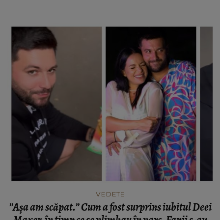
Maxer a vorbit despre cum a făcut față criticilor
pe care le-a primit, după divorțul de Dinu
VEDETE
”Așa am scăpat.” Cum a fost surprins iubitul Deei
Maxer, în timp ce se plimbau în parc. Fanii s-au