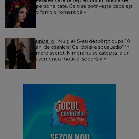
Floarea care te reprezintă în funcție de
personalitate. Ce ți se potrivește dacă ești
o femeie romantică
unica.ro
Nu și ei! S-au despărțit după 10
ani de căsnicie! Cei doi și-a spus „adio” în
mare secret. Nimeni nu se aștepta la un
asemenea motiv al separării!