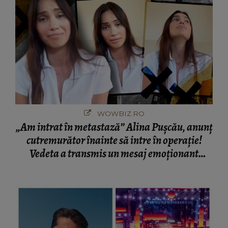
WOWBIZ.RO
„Am intrat în metastază” Alina Pușcău, anunț
cutremurător înainte să intre în operație!
Vedeta a transmis un mesaj emoționant
fanilor