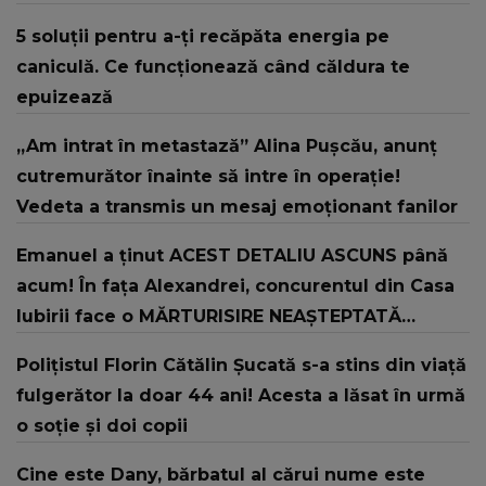
din bătrâni.”
5 soluții pentru a-ți recăpăta energia pe
caniculă. Ce funcționează când căldura te
epuizează
„Am intrat în metastază” Alina Pușcău, anunț
cutremurător înainte să intre în operație!
Vedeta a transmis un mesaj emoționant fanilor
Emanuel a ținut ACEST DETALIU ASCUNS până
acum! În fața Alexandrei, concurentul din Casa
Iubirii face o MĂRTURISIRE NEAȘTEPTATĂ
despre mama sa: "I-am spus și ei în față, eu nu
Polițistul Florin Cătălin Șucată s-a stins din viață
te iubesc pentru că..."
fulgerător la doar 44 ani! Acesta a lăsat în urmă
o soție și doi copii
Cine este Dany, bărbatul al cărui nume este