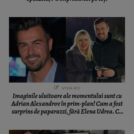
VIVA.RO
Imaginile uluitoare ale momentului sunt cu
Adrian Alexandrov în prim-plan! Cum a fost
surprins de paparazzi, fără Elena Udrea. Cu
cine s-a întâlnit partenerul fostei politiciene în
București! Gestul lui...