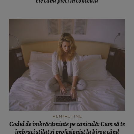
ele când pleci în concediu
PENTRU TINE
Codul de îmbrăcăminte pe caniculă: Cum să te
îmbraci stilat și profesionist la birou când