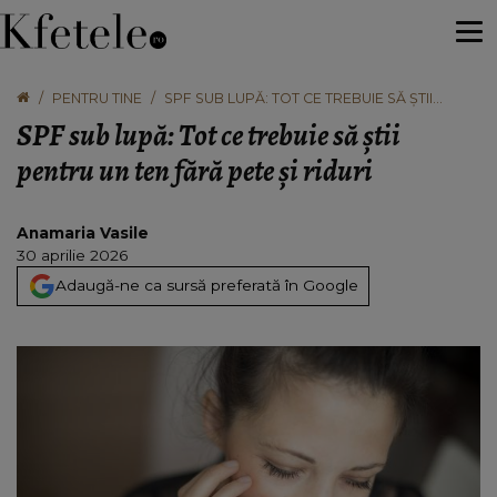
PENTRU TINE
SPF SUB LUPĂ: TOT CE TREBUIE SĂ ȘTII
PENTRU UN TEN FĂRĂ PETE ȘI RIDURI
SPF sub lupă: Tot ce trebuie să știi
pentru un ten fără pete și riduri
Anamaria Vasile
30 aprilie 2026
Adaugă-ne ca sursă preferată în Google