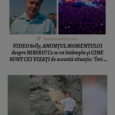
RADIOIMPULS.RO
VIDEO Selly, ANUNȚUL MOMENTULUI
despre NIBIRU! Ce se va întâmpla și CINE
SUNT CEI VIZAȚI de această situație: "Îmi e
ciudă că..."