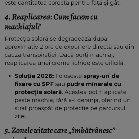
este cantitatea corectă pentru față și gât.
4. Reaplicarea: Cum facem cu
machiajul?
Protecția solară se degradează după
aproximativ 2 ore de expunere directă sau din
cauza transpirației. Dacă porți machiaj,
reaplicarea unei creme lichide este dificilă.
Soluția 2026:
Folosește
spray-uri de
fixare cu SPF
sau
pudre minerale cu
protecție solară
. Acestea pot fi aplicate
peste machiaj fără a-l deranja, oferind un
strat proaspăt de protecție pe parcursul
zilei.
5. Zonele uitate care „îmbătrânesc”