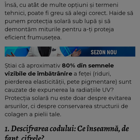
Însă, cu atât de multe opțiuni și termeni
tehnici, poate fi greu să alegi corect. Haide să
punem protecția solară sub lupă și să
demontăm miturile pentru a-ți proteja
eficient frumusețea.
Știai că aproximativ
80% din semnele
vizibile de îmbătrânire
a feței (riduri,
pierderea elasticității, pete pigmentare) sunt
cauzate de expunerea la radiațiile UV?
Protecția solară nu este doar despre evitarea
arsurilor, ci despre conservarea structurii de
colagen a pielii tale.
1. Descifrarea codului: Ce înseamnă, de
fapt, cifrele?