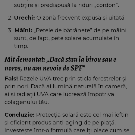
subțire și predispusă la riduri „cordon”.
Urechi:
O zonă frecvent expusă și uitată.
Mâini:
„Petele de bătrânețe” de pe mâini
sunt, de fapt, pete solare acumulate în
timp.
Mit demontat: „Dacă stau la birou sau e
noros, nu am nevoie de SPF”
Fals!
Razele UVA trec prin sticla ferestrelor și
prin nori. Dacă ai lumină naturală în cameră,
ai și radiații UVA care lucrează împotriva
colagenului tău.
Concluzie:
Protecția solară este cel mai ieftin
și eficient produs anti-aging de pe piață.
Investește într-o formulă care îți place cum se