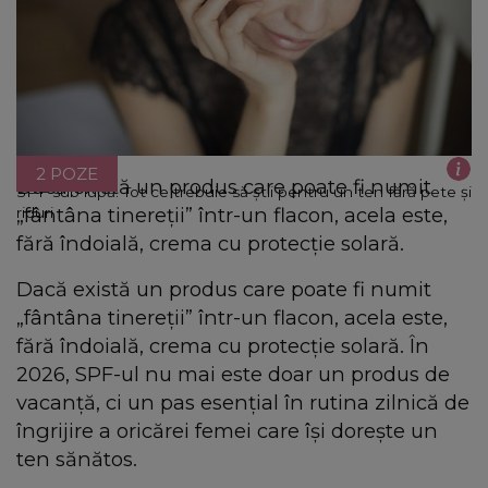
2 POZE
Dacă există un produs care poate fi numit
SPF sub lupă: Tot ce trebuie să știi pentru un ten fără pete și
„fântâna tinereții” într-un flacon, acela este,
riduri
fără îndoială, crema cu protecție solară.
Dacă există un produs care poate fi numit
„fântâna tinereții” într-un flacon, acela este,
fără îndoială, crema cu protecție solară. În
2026, SPF-ul nu mai este doar un produs de
vacanță, ci un pas esențial în rutina zilnică de
îngrijire a oricărei femei care își dorește un
ten sănătos.