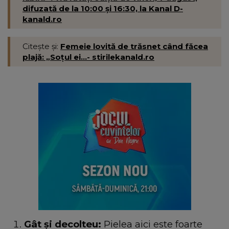
difuzată de la 10:00 și 16:30, la Kanal D-
kanald.ro
Citește și:
Femeie lovită de trăsnet când făcea
plajă: „Soțul ei...- stirilekanald.ro
Gât și decolteu:
Pielea aici este foarte