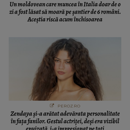
Un moldovean care muncea în Italia doar de o
zi a fost lăsat să moară pe şantier de 6 români.
Aceștia riscă acum închisoarea
PEROZ.RO
Zendaya și-a arătat adevărata personalitate
în fața fanilor. Gestul actriței, deși era vizibil
epuizată, i-a impresionat pe toți