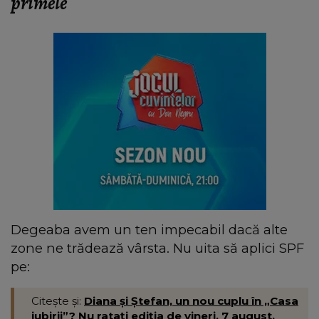
primele
Degeaba avem un ten impecabil dacă alte
zone ne trădează vârsta. Nu uita să aplici SPF
pe:
Citește și:
Diana și Ștefan, un nou cuplu în „Casa
iubirii”? Nu ratați ediția de vineri, 7 august,