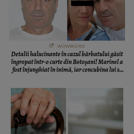
WOWBIZ.RO
Detalii halucinante în cazul bărbatului găsit
îngropat într-o curte din Botoșani! Marinel a
fost înjunghiat în inimă, iar concubina lui se
numără printre suspecți