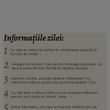
Informațiile zilei:
Ce oraș ar trebui să vizitezi în urnătoarea vacanță, în
funcție de zodie
»
Mesajul lui Nicușor Dan pentru întreaga populație. Ce
spune președintele României despre situația...
»
Valentin Sanfira, acuzații despre infidelitate? Ce
mărturisiri a făcut artistul de muzică populară: “Doi...
»
Cu câți bani a rămas Oana Lis să cumpere mâncare
pentru ea și soțul ei, Viorel: „Abia...
»
Viorel Sibiceanu, cel care a inventat celebrii mici de