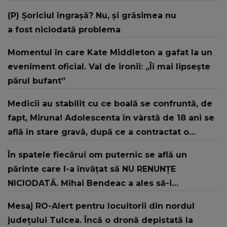
(P) Șoriciul îngrașă? Nu, și grăsimea nu
a fost niciodată problema
Momentul în care Kate Middleton a gafat la un
eveniment oficial. Val de ironii: „Îi mai lipsește
părul bufant”
Medicii au stabilit cu ce boală se confruntă, de
fapt, Miruna! Adolescenta în vârstă de 18 ani se
află în stare gravă, după ce a contractat o
bacterie pe litoral
În spatele fiecărui om puternic se află un
părinte care l-a învățat să NU RENUNȚE
NICIODATĂ. Mihai Bendeac a ales să-i
mulțumească tatălui său printr-un gest
Mesaj RO-Alert pentru locuitorii din nordul
emoționant: "Ai făcut pentru copiii tăi lucruri pe
județului Tulcea. Încă o dronă depistată la
care eu nu aș fi fost în stare să le fac..."