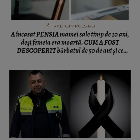
RADIOIMPULS.RO
A încasat PENSIA mamei sale timp de 10 ani,
deși femeia era moartă. CUM A FOST
DESCOPERIT bărbatul de 50 de ani și ce
afacere a deschis cu banii obținuți? SUMA E
COLOSALĂ