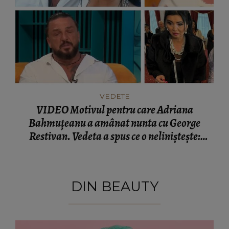
VEDETE
VIDEO Motivul pentru care Adriana
Bahmuțeanu a amânat nunta cu George
Restivan. Vedeta a spus ce o neliniștește:
“Vreau să am şi eu satisfacția asta.”
DIN BEAUTY