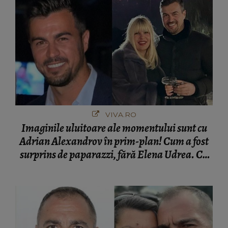
VIVA.RO
Imaginile uluitoare ale momentului sunt cu
Adrian Alexandrov în prim-plan! Cum a fost
surprins de paparazzi, fără Elena Udrea. Cu
cine s-a întâlnit partenerul fostei politiciene în
București! Gestul lui...