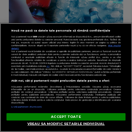
Nouă ne pasă ca datele tale personale să rămână confidențiale
Noi și partenerii noștri
589
stocăm și/sau accesăm informații pe dispozitivul dvs., precum identificatorii cookie
unici pentru prelucrarea datelor cu caracter personal. Puteți accepta sau gestiona preferințele dvs. făcând clic
mai jos, respectiv vă puteți opune utilizării unui interes legitim în orice moment pe pagina cu politica de
confidențialitate. Aceste alegeri vor fi raportate partenerilor noștri și nu vă vor afecta navigarea.
Mai multe
detalii
Noi si partenerii nostri (retelele de socializare si agentiile de publicitate partenere, precum si furnizorii nostri de
servicii de date analitice) prelucram date pentru a permite website-ului sa functioneze, pentru a personaliza
continutul si anunturile publicitare afisate in functie de interesele si/sau profilul dvs., pentru a va oferi
functionalitati aferente retelelor de socializare si pentru a analiza traficul pe website. Beneficiati de drepturile
prevazute de art. 15-22 din GDPR in legatura cu prelucrarea datelor cu caracter personal. Aceste drepturi pot fi
exercitate prin modalitatea indicata
aici
. Prin click pe “ACCEPT TOATE”, acceptati folosirea tuturor Tehnologiilor
de tip Cookie, care implica inclusiv acceptul dvs. cu privire la stocarea/accesarea informatiilor de catre Vendor-ii
cu care colaboram. Prin click pe “VREAU SA MODIFIC SETARILE INDIVIDUAL” puteti schimba preferintele
in mod individual, mai putin cele legate de cookie strict necesare pentru functionarea website-ului.
Atât noi, cât și partenerii noștri prelucrăm datele pentru a oferi:
BEAUTY
Măsurarea performanței reclamelor. Dezvoltarea și îmbunătățirea serviciilor. Stocarea și/sau accesarea
informațiilor de pe un dispozitiv. Utilizarea profilurilor pentru selectarea conținutului personalizat. Crearea
profilurilor de conținut personalizat. Utilizarea profilurilor pentru selectarea publicității personalizate. Crearea
Cum să scapi rapid de ochii umflați și roșii
profilurilor pentru publicitate personalizată. Măsurarea performanței conținutului. Înțelegerea publicului prin
statistici sau combinații de date din surse diferite. Utilizarea de date limitate pentru a selecta publicitatea.
Utilizarea datelor limitate pentru a selecta conținutul. Date precise de geolocație și identificarea prin scanarea
după plâns. 10 metode eficiente
dispozitivului.
Listă parteneri (furnizori)
ACCEPT TOATE
VREAU SA MODIFIC SETARILE INDIVIDUAL