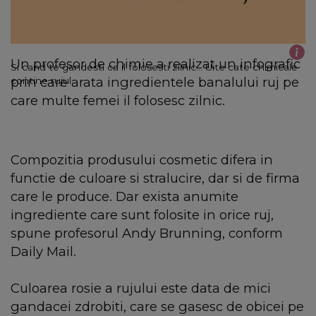
Un profesor de chimie a realizat un infografic
Si cand te gandesti ca il folosesti zilnic... Uite cate chimicale
prin care arata ingredientele banalului ruj pe
contine rujul
care multe femei il folosesc zilnic.
Compozitia produsului cosmetic difera in
functie de culoare si stralucire, dar si de firma
care le produce. Dar exista anumite
ingrediente care sunt folosite in orice ruj,
spune profesorul Andy Brunning, conform
Daily Mail.
Culoarea rosie a rujului este data de mici
gandacei zdrobiti, care se gasesc de obicei pe