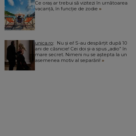
Ce oraș ar trebui să vizitezi în urnătoarea
vacanță, în funcție de zodie
unica.ro
Nu și ei! S-au despărțit după 10
ani de căsnicie! Cei doi și-a spus „adio” în
mare secret. Nimeni nu se aștepta la un
asemenea motiv al separării!