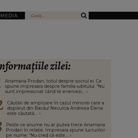
IMEDIA
nformațiile zilei:
Anamaria Prodan, totul despre socrul ei. Ce
spune impresara despre familia iubitului: “Nu
sunt impresionat când te enervezi...
»
Căutări de amploare în cazul minorei care a
dispărut din Bacău! Neculcia Andreea Elena
este căutată...
»
Peste ce anume nu ar putea trece Anamaria
Prodan în relație. Impresara spune lucrurilor
pe nume: “Nu cred că este...
»