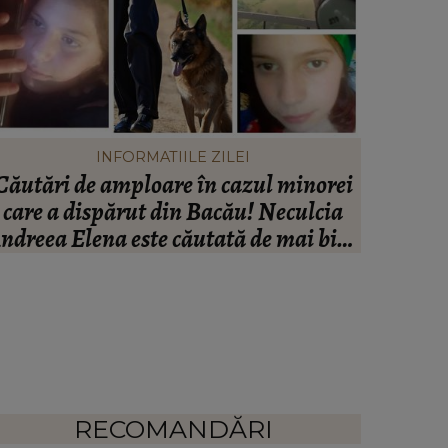
INFORMATIILE ZILEI
Căutări de amploare în cazul minorei
Peste
care a dispărut din Bacău! Neculcia
Ana
ndreea Elena este căutată de mai bine
Impresa
de două zile! Un elicopter intervine la
“Nu cred
misiune
RECOMANDĂRI