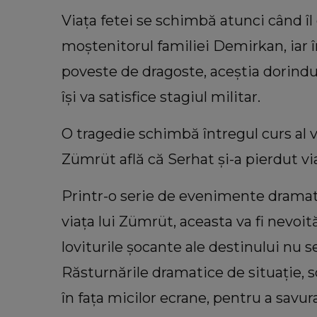
Viața fetei se schimbă atunci când îl
moștenitorul familiei Demirkan, iar în
poveste de dragoste, aceștia dorindu-
își va satisfice stagiul militar.
O tragedie schimbă întregul curs al vi
Zümrüt află că Serhat și-a pierdut via
Printr-o serie de evenimente dramati
viața lui Zümrüt, aceasta va fi nevoit
loviturile șocante ale destinului nu s
Răsturnările dramatice de situație, sc
în fața micilor ecrane, pentru a savur