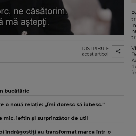
P
t
I
n
t
V
DISTRIBUIE
acest articol
R
A
d
î
î
în bucătărie
e o nouă relație: „Îmi doresc să iubesc.”
 mic, ieftin și surprinzător de util
Doi îndrăgostiți au transformat marea într-o