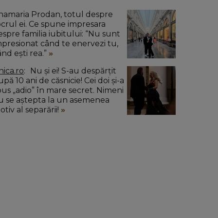
namaria Prodan, totul despre
ocrul ei. Ce spune impresara
espre familia iubitului: “Nu sunt
mpresionat când te enervezi tu,
ând ești rea.”
nica.ro
Nu și ei! S-au despărțit
pă 10 ani de căsnicie! Cei doi și-a
pus „adio” în mare secret. Nimeni
u se aștepta la un asemenea
tiv al separării!