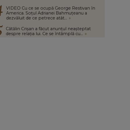
VIDEO Cu ce se ocupă George Restivan în
America. Soțul Adrianei Bahmuțeanu a
dezvăluit de ce petrece atât...
»
Cătălin Crișan a făcut anunțul neașteptat
despre relația lui. Ce se întâmplă cu...
»