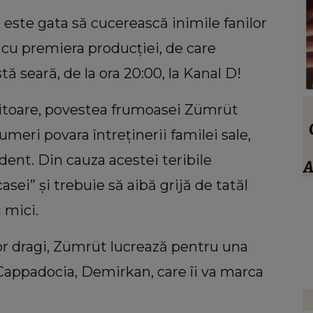
 este gata să cucerească inimile fanilor
ă cu premiera producției, de care
tă seară, de la ora 20:00, la Kanal D!
eșitoare, povestea frumoasei Zümrüt
VEDETE
stivan
Anamaria Prodan, totul despre socrul
umeri povara întreținerii familei sale,
ei. Ce spune impresara despre familia
dent. Din cauza acestei teribile
trece
iubitului: “Nu sunt impresionat când
A
a:
te enervezi tu, când ești rea.”
sei” și trebuie să aibă grijă de tatăl
ouă
 mici.
lor dragi, Zümrüt lucrează pentru una
 Cappadocia, Demirkan, care îi va marca