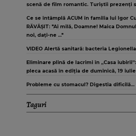
scenă de film romantic. Turiștii prezenți 
Ce se întâmplă ACUM în familia lui Igor 
RĂVĂȘIT: "Ai milă, Doamne! Maica Domnului
noi, dați-ne ..."
VIDEO Alertă sanitară: bacteria Legionell
Eliminare plină de lacrimi în „Casa iubirii”:
pleca acasă în ediția de duminică, 19 iulie,
Probleme cu stomacul? Digestia dificilă...
Taguri