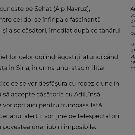
 cunoște pe Sehat (Alp Navruz),
A
s
tre cei doi se înfiripă o fascinantă
d
i
și a se căsători, imediat după ce tânărul
c
u
du
s
eților celor doi îndrăgostiți, atunci când
n
ța în Siria, în urma unui atac militar.
mo
ce ce se vor desfășura cu repeziciune în
ă să accepte căsătoria cu Adil, însă
e vor opri aici pentru frumoasa fată.
enariul alert îi vor ține pe telespectatori
a povestea unei iubiri imposibile.