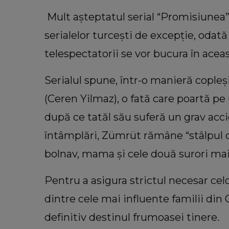
Mult așteptatul serial “Promisiunea”
serialelor turcești de excepție, odat
telespectatorii se vor bucura în aceas
Serialul spune, într-o manieră copl
VEDETE
VIDEO Cu ce se ocupă George Re
(Ceren Yilmaz), o fată care poartă pe 
în America. Soțul Adrianei
după ce tatăl său suferă un grav acci
Bahmuțeanu a dezvăluit de ce pe
atât de mult timp în Români
întâmplări, Zümrüt rămâne “stâlpul ca
„Trebuie să ne împărțim pe d
bolnav, mama și cele două surori mai
continente.”
Pentru a asigura strictul necesar ce
dintre cele mai influente familii din
definitiv destinul frumoasei tinere.