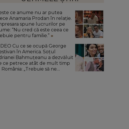
este ce anume nu ar putea
rece Anamaria Prodan în relație.
mpresara spune lucrurilor pe
ume: “Nu cred că este ceea ce
rebuie pentru familie.”
IDEO Cu ce se ocupă George
estivan în America. Soțul
drianei Bahmuțeanu a dezvăluit
e ce petrece atât de mult timp
n România: „Trebuie să ne
mpărțim pe două continente.”