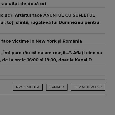
s-au uitat de două ori
Cuciuc?! Artistul face ANUNȚUL CU SUFLETUL
, toți sfinții, rugați-vă lui Dumnezeu pentru
a face victime în New York și România
 „Îmi pare rău că nu am reușit...”. Aflați cine va
 de la orele 16:00 și 19:00, doar la Kanal D
PROMISIUNEA
KANAL D
SERIAL TURCESC