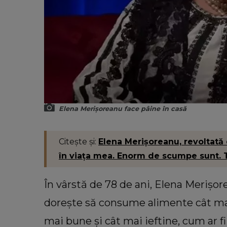
Elena Merișoreanu face pâine în casă
Citește și:
Elena Merișoreanu, revoltată 
în viața mea. Enorm de scumpe sunt. T
În vârstă de 78 de ani, Elena Merișore
dorește să consume alimente cât mai
mai bune și cât mai ieftine, cum ar fi