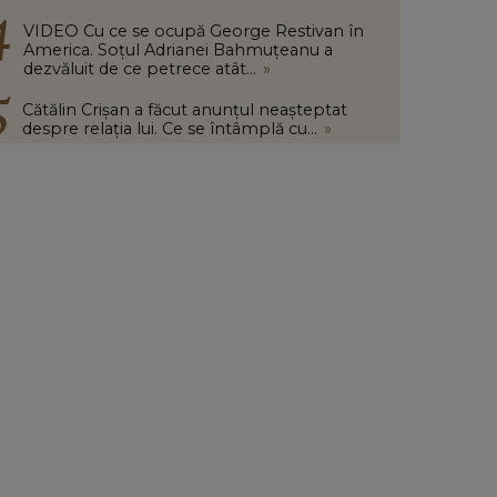
VIDEO Cu ce se ocupă George Restivan în
America. Soțul Adrianei Bahmuțeanu a
dezvăluit de ce petrece atât...
»
Cătălin Crișan a făcut anunțul neașteptat
despre relația lui. Ce se întâmplă cu...
»