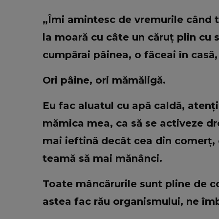
„Îmi amintesc de vremurile când 
la moară cu câte un căruț plin cu s
cumpărai pâinea, o făceai în casă
Ori pâine, ori mămăligă.
Eu fac aluatul cu apă caldă, atenți
mămica mea, ca să se activeze dro
mai ieftină decât cea din comerț, c
teamă să mai mănânci.
Toate mâncărurile sunt pline de c
astea fac rău organismului, ne îm