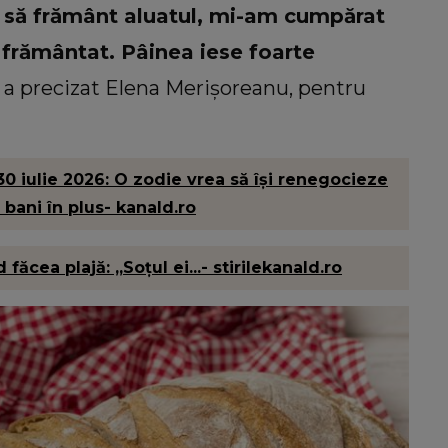
 să frământ aluatul, mi-am cumpărat
a frământat. Pâinea iese foarte
, a precizat Elena Merișoreanu, pentru
30 iulie 2026: O zodie vrea să își renegocieze
 bani în plus- kanald.ro
ăcea plajă: „Soțul ei...- stirilekanald.ro