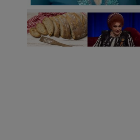
Rețeta ieftină și gustoasă de pâine de casă a Elene