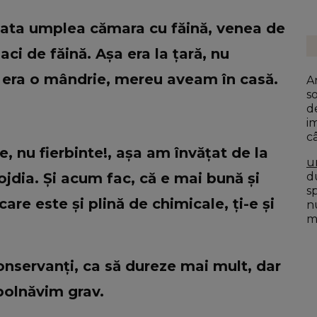
tata umplea cămara cu făină, venea de
aci de făină. Așa era la țară, nu
, era o mândrie, mereu aveam în casă.
A
s
d
i
c
e, nu fierbinte!, așa am învățat de la
u
du
jdia. Și acum fac, că e mai bună și
s
are este și plină de chimicale, ți-e și
n
mo
onservanți, ca să dureze mai mult, dar
bolnăvim grav.