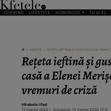
COOKING
LIFESTYLE
HOROSCOP
TU ȘI EL
VEDETE
REȚETA IEFTINĂ ȘI GUSTOASĂ DE PÂINE 
Rețeta ieftină și gu
casă a Elenei Meriș
vremuri de criză
Mirabela Vlad
13 martie 2026
Actualizat: 13 martie 2026, 17:12