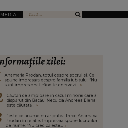
IMEDIA
nformațiile zilei:
Anamaria Prodan, totul despre socrul ei. Ce
spune impresara despre familia iubitului: “Nu
sunt impresionat când te enervezi...
»
Căutări de amploare în cazul minorei care a
dispărut din Bacău! Neculcia Andreea Elena
este căutată...
»
Peste ce anume nu ar putea trece Anamaria
Prodan în relație. Impresara spune lucrurilor
pe nume: “Nu cred că este...
»