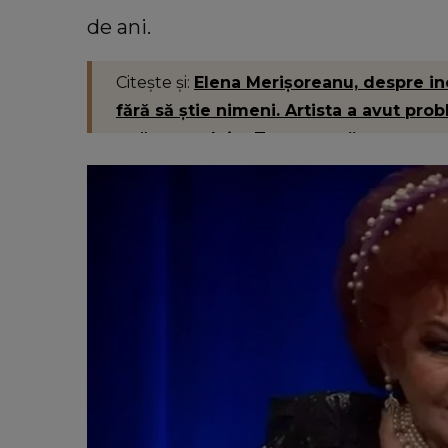
de ani.
Citește și:
Elena Merișoreanu, despre in
fără să știe nimeni. Artista a avut pr
strănepotului: „ Toate trec.”