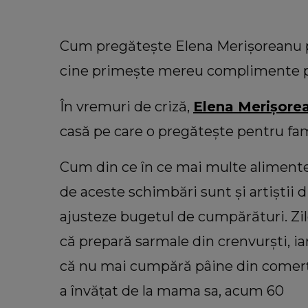
Cum pregătește Elena Merișoreanu pâ
cine primește mereu complimente pe
În vremuri de criză,
Elena Merișor
casă pe care o pregătește pentru fami
Cum din ce în ce mai multe alimente 
de aceste schimbări sunt și artiștii d
VEDETE
VIDEO Cu ce se ocupă George Re
ajusteze bugetul de cumpărături. Zil
în America. Soțul Adrianei
că prepară sarmale din crenvurști, ia
Bahmuțeanu a dezvăluit de ce pe
atât de mult timp în Români
că nu mai cumpără pâine din comerț 
„Trebuie să ne împărțim pe d
a învățat de la mama sa, acum 60
continente.”