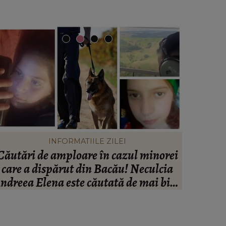
INFORMATIILE ZILEI
Căutări de amploare în cazul minorei
Peste
care a dispărut din Bacău! Neculcia
Ana
ndreea Elena este căutată de mai bine
Impresa
de două zile! Un elicopter intervine la
“Nu cred
misiune