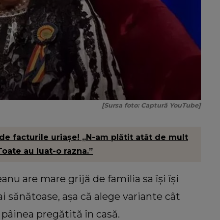
[Sursa foto: Captură YouTube]
de facturile uriașe! „N-am plătit atât de mult
oate au luat-o razna.”
anu are mare grijă de familia sa își își
 sănătoase, așa că alege variante cât
 pâinea pregătită în casă.