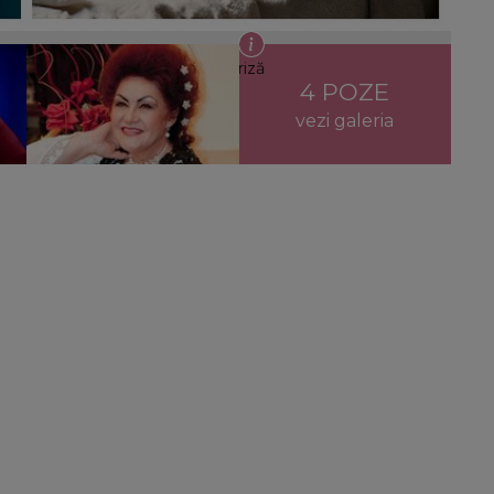
i Merișoreanu, în vremuri de criză
4 POZE
vezi galeria