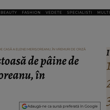
BEAUTY
FASHION
VEDETE
SPECIALISTI
MULT
I
DE CASĂ A ELENEI MERIȘOREANU, ÎN VREMURI DE CRIZĂ
stoasă de pâine de
oreanu, în
Adaugă-ne ca sursă preferată în Google