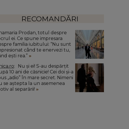
RECOMANDĂRI
namaria Prodan, totul despre
ocrul ei. Ce spune impresara
espre familia iubitului: “Nu sunt
mpresionat când te enervezi tu,
ând ești rea.”
nica.ro
Nu și ei! S-au despărțit
pă 10 ani de căsnicie! Cei doi și-a
pus „adio” în mare secret. Nimeni
u se aștepta la un asemenea
tiv al separării!