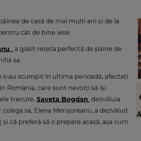
inea de casă de mai mulți ani și de la
ntru cât de bine iese.
eanu
a găsit rețeta perfectă de pâine de
lia sa.
s-au scumpit în ultima perioadă, afectați
in România, care sunt nevoiți să își
VEDETE
stivan
Anamaria Prodan, totul despre socrul
ele trecute,
Saveta Bogdan
dezvăluia
ei. Ce spune impresara despre familia
r colega sa, Elena Merișoreanu, a dezvăluit
trece
iubitului: “Nu sunt impresionat când
A
a:
te enervezi tu, când ești rea.”
și că preferă să o prepare acasă, așa cum
ouă