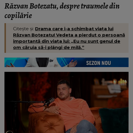
Răzvan Botezatu, despre traumele din
copilărie
Citește și:
Drama care i-a schimbat viața lui
Răzvan Botezatu! Vedeta a pierdut o persoană
importantă din viața lui: „Eu nu sunt genul de
om căruia să-i plângi de milă.”