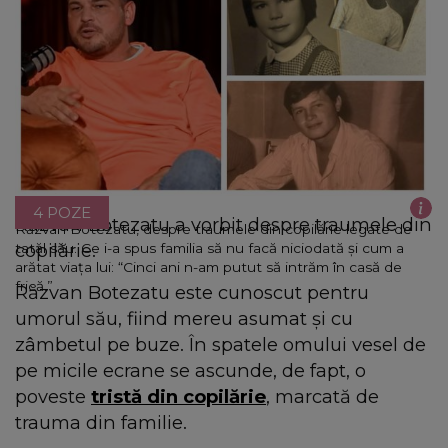
4 POZE
Răzvan Botezatu a vorbit despre traumele din
Răzvan Botezatu, despre traumele din copilărie legate de
copilărie.
tatăl său. Ce i-a spus familia să nu facă niciodată și cum a
arătat viața lui: “Cinci ani n-am putut să intrăm în casă de
frică.”
Răzvan Botezatu este cunoscut pentru
umorul său, fiind mereu asumat și cu
zâmbetul pe buze. În spatele omului vesel de
pe micile ecrane se ascunde, de fapt, o
poveste
tristă din copilărie
, marcată de
trauma din familie.