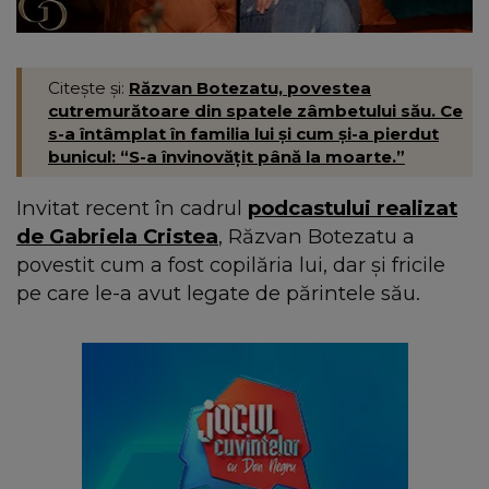
Citește și:
Răzvan Botezatu, povestea
cutremurătoare din spatele zâmbetului său. Ce
s-a întâmplat în familia lui și cum și-a pierdut
bunicul: “S-a învinovățit până la moarte.”
Invitat recent în cadrul
podcastului realizat
de Gabriela Cristea
, Răzvan Botezatu a
povestit cum a fost copilăria lui, dar și fricile
pe care le-a avut legate de părintele său.