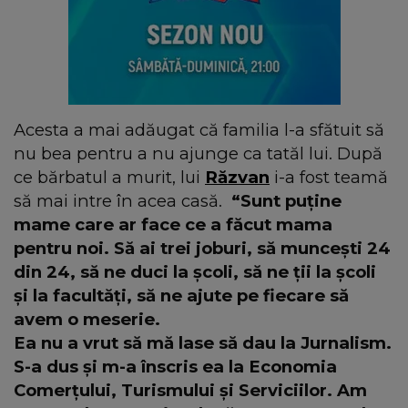
Acesta a mai adăugat că familia l-a sfătuit să
nu bea pentru a nu ajunge ca tatăl lui. După
ce bărbatul a murit, lui
Răzvan
i-a fost teamă
să mai intre în acea casă.
“Sunt puține
mame care ar face ce a făcut mama
pentru noi. Să ai trei joburi, să muncești 24
din 24, să ne duci la școli, să ne ții la școli
și la facultăți, să ne ajute pe fiecare să
avem o meserie.
Ea nu a vrut să mă lase să dau la Jurnalism.
S-a dus și m-a înscris ea la Economia
Comerțului, Turismului și Serviciilor. Am