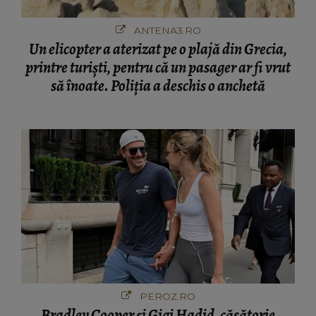
ANTENA3.RO
Un elicopter a aterizat pe o plajă din Grecia,
printre turiști, pentru că un pasager ar fi vrut
să înoate. Poliția a deschis o anchetă
PEROZ.RO
Bradley Cooper și Gigi Hadid, căsătorie