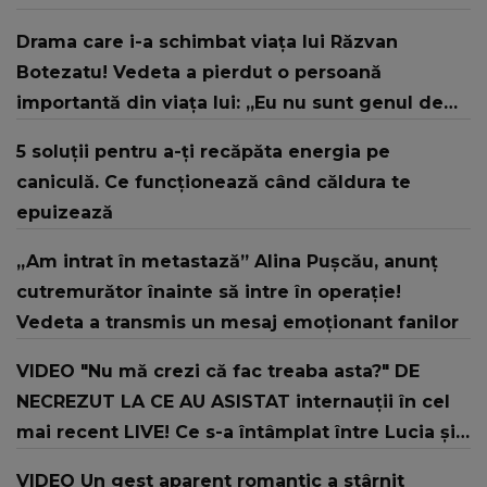
Drama care i-a schimbat viața lui Răzvan
Botezatu! Vedeta a pierdut o persoană
importantă din viața lui: „Eu nu sunt genul de
om căruia să-i plângi de milă.”
5 soluții pentru a-ți recăpăta energia pe
caniculă. Ce funcționează când căldura te
epuizează
„Am intrat în metastază” Alina Pușcău, anunț
cutremurător înainte să intre în operație!
Vedeta a transmis un mesaj emoționant fanilor
VIDEO "Nu mă crezi că fac treaba asta?" DE
NECREZUT LA CE AU ASISTAT internauții în cel
mai recent LIVE! Ce s-a întâmplat între Lucia și
Iosif: "Nu vreau! Ascultă-mă că te..."
VIDEO Un gest aparent romantic a stârnit