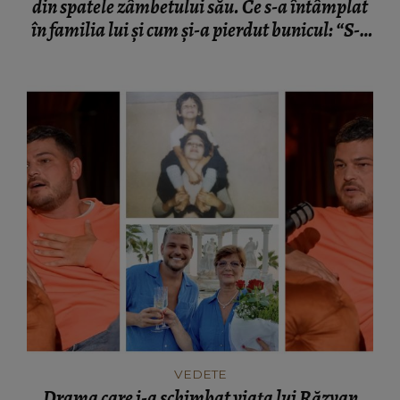
din spatele zâmbetului său. Ce s-a întâmplat
în familia lui și cum și-a pierdut bunicul: “S-a
învinovățit până la moarte.”
VEDETE
Drama care i-a schimbat viața lui Răzvan