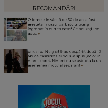
sunt ok așa cum sunt.”
RECOMANDĂRI
O femeie în vârstă de 50 de ani a fost
arestată în cazul bărbatului ucis și
îngropat în curtea casei! Ce acuzații i se
aduc
unica.ro
Nu și ei! S-au despărțit după 10
ani de căsnicie! Cei doi și-a spus „adio” în
mare secret. Nimeni nu se aștepta la un
asemenea motiv al separării!