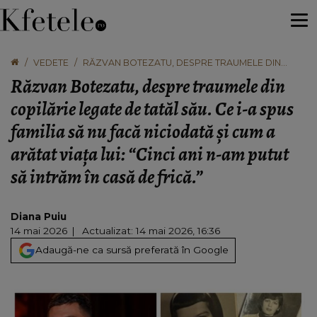
VEDETE
RĂZVAN BOTEZATU, DESPRE TRAUMELE DIN
COPILĂRIE LEGATE DE TATĂL SĂU. CE I-A SPUS
Răzvan Botezatu, despre traumele din
FAMILIA SĂ NU FACĂ NICIODATĂ ȘI CUM A ARĂTAT
VIAȚA LUI: “CINCI ANI N-AM PUTUT SĂ INTRĂM ÎN
copilărie legate de tatăl său. Ce i-a spus
CASĂ DE FRICĂ.”
familia să nu facă niciodată și cum a
arătat viața lui: “Cinci ani n-am putut
să intrăm în casă de frică.”
Diana Puiu
14 mai 2026
Actualizat: 14 mai 2026, 16:36
Adaugă-ne ca sursă preferată în Google