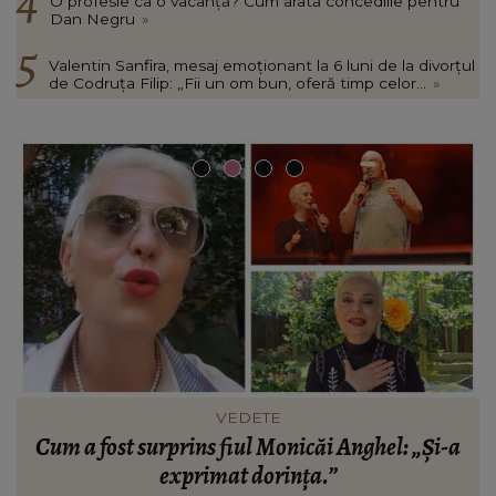
O profesie ca o vacanță? Cum arată concediile pentru
Dan Negru
»
Valentin Sanfira, mesaj emoționant la 6 luni de la divorțul
de Codruța Filip: „Fii un om bun, oferă timp celor...
»
VEDETE
Loredana Chivu și Sorin Nicolescu s-ar fi
despărțit! Cei doi se pregăteau de nuntă. „Chiar