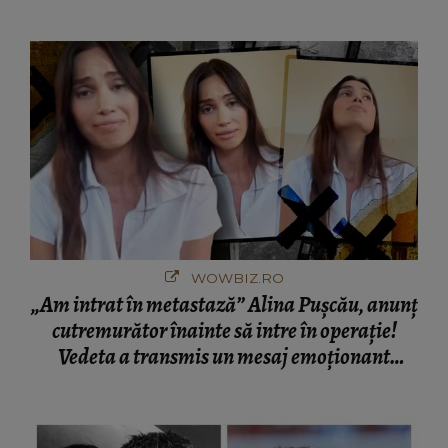
ignore un așa semn: "Uitați-vă la mine unde
am ajuns. A început să mă usture...". Dar nu e
tot, a mai atras atenția asupra unui aspect,
ignorat: "Aceste tumori...”
WOWBIZ.RO
„Am intrat în metastază” Alina Pușcău, anunț
cutremurător înainte să intre în operație!
Vedeta a transmis un mesaj emoționant
fanilor