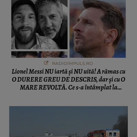
RADIOIMPULS.RO
Lionel Messi NU iartă și NU uită! A rămas cu
O DURERE GREU DE DESCRIS, dar și cu O
MARE REVOLTĂ. Ce s-a întâmplat la
ÎNMORMÂNTAREA tatălui său l-a făcut să
ia o DECIZIE DRASTICĂ