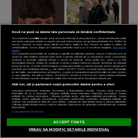
Nouă ne pasă ca datele tale personale să rămână confidențiale
Noi și partenerii noștri
589
stocăm și/sau accesăm informații pe dispozitivul dvs., precum identificatorii cookie
unici pentru prelucrarea datelor cu caracter personal. Puteți accepta sau gestiona preferințele dvs. făcând clic
mai jos, respectiv vă puteți opune utilizării unui interes legitim în orice moment pe pagina cu politica de
confidențialitate. Aceste alegeri vor fi raportate partenerilor noștri și nu vă vor afecta navigarea.
Mai multe
detalii
Noi si partenerii nostri (retelele de socializare si agentiile de publicitate partenere, precum si furnizorii nostri de
servicii de date analitice) prelucram date pentru a permite website-ului sa functioneze, pentru a personaliza
continutul si anunturile publicitare afisate in functie de interesele si/sau profilul dvs., pentru a va oferi
functionalitati aferente retelelor de socializare si pentru a analiza traficul pe website. Beneficiati de drepturile
prevazute de art. 15-22 din GDPR in legatura cu prelucrarea datelor cu caracter personal. Aceste drepturi pot fi
exercitate prin modalitatea indicata
aici
. Prin click pe “ACCEPT TOATE”, acceptati folosirea tuturor Tehnologiilor
de tip Cookie, care implica inclusiv acceptul dvs. cu privire la stocarea/accesarea informatiilor de catre Vendor-ii
cu care colaboram. Prin click pe “VREAU SA MODIFIC SETARILE INDIVIDUAL” puteti schimba preferintele
in mod individual, mai putin cele legate de cookie strict necesare pentru functionarea website-ului.
Atât noi, cât și partenerii noștri prelucrăm datele pentru a oferi:
VEDETE
Măsurarea performanței reclamelor. Dezvoltarea și îmbunătățirea serviciilor. Stocarea și/sau accesarea
informațiilor de pe un dispozitiv. Utilizarea profilurilor pentru selectarea conținutului personalizat. Crearea
Ronald Gavril și-ar dori un copil cu Anamaria
profilurilor de conținut personalizat. Utilizarea profilurilor pentru selectarea publicității personalizate. Crearea
profilurilor pentru publicitate personalizată. Măsurarea performanței conținutului. Înțelegerea publicului prin
statistici sau combinații de date din surse diferite. Utilizarea de date limitate pentru a selecta publicitatea.
Prodan: „Acolo e problema.”
Utilizarea datelor limitate pentru a selecta conținutul. Date precise de geolocație și identificarea prin scanarea
dispozitivului.
Listă parteneri (furnizori)
ACCEPT TOATE
VREAU SA MODIFIC SETARILE INDIVIDUAL