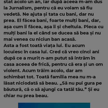
stat acolo un an, iar după aceea m-am dus
la Jurnalism, pentru că eu voiam să fiu
vedetă. Ne ajuta și tata cu bani, dar nu
prea. El făcea bani, foarte mulți bani, dar,
așa cum îi făcea, așa îi și cheltuia. Pleca cu
mulți bani la el când se ducea să bea și nu
mai venea cu niciun ban acasă.
Asta a fost toată viața lui. Eu acum
locuiesc în casa lui. Cred că vreo cinci ani
după ce a murit n-am putut să intrăm în
casa aceea de frică, pentru că era și un om
violent. Acum trăim acolo, dar am
schimbat tot. Toată familia mea nu m-a
lăsat niciodată să beau. „Să nu pui gura pe
băutură, că o să ajungi ca tatăl tău.” Și eu
chiar nu prea beau.