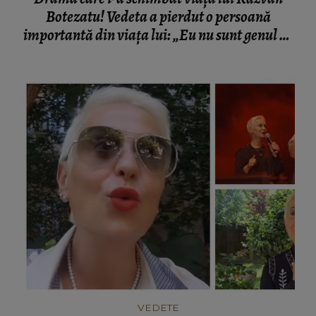
Botezatu! Vedeta a pierdut o persoană
importantă din viața lui: „Eu nu sunt genul de
om căruia să-i plângi de milă.”
VEDETE