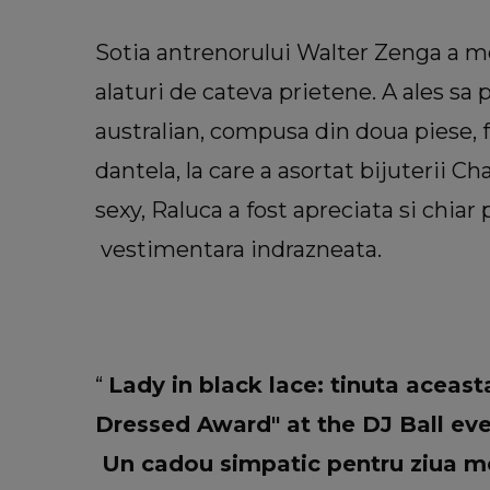
Sotia antrenorului Walter Zenga a me
alaturi de cateva prietene. A ales sa
australian, compusa din doua piese, f
INFORMATIILE ZILEI
Sora lui Mario Berinde, dezvăl
dantela, la care a asortat bijuterii 
cutremurătoare despre decesul fr
sexy, Raluca a fost apreciata si chia
său. Ce spune tânăra despre mo
în care adolescentul și-a pierdut 
vestimentara indrazneata.
“Nu a fost față în față.”
“
Lady in black lace: tinuta aceas
Dressed Award" at the DJ Ball ev
Un cadou simpatic pentru ziua me