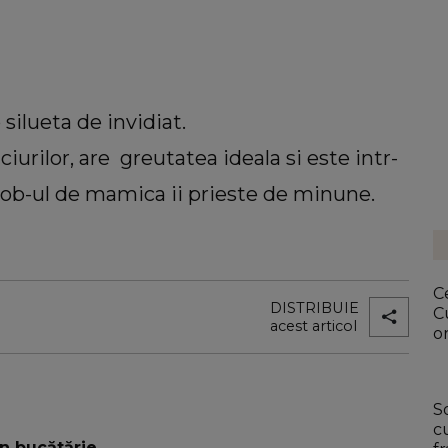
silueta de invidiat.
urilor, are greutatea ideala si este intr-
 job-ul de mamica ii prieste de minune.
Ce
DISTRIBUIE
C
acest articol
or
S
c
în bucătărie