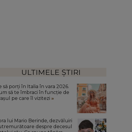
ULTIMELE ȘTIRI
 să porți în Italia în vara 2026.
um să te îmbraci în funcție de
așul pe care îl vizitezi
ora lui Mario Berinde, dezvăluiri
utremurătoare despre decesul