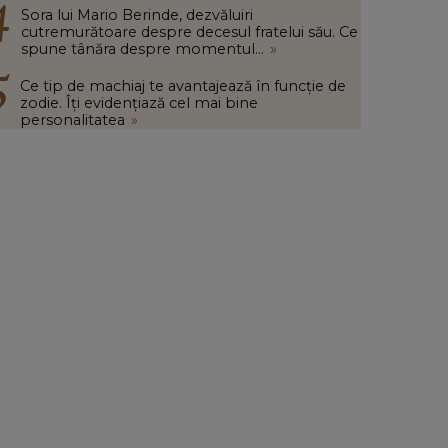
Sora lui Mario Berinde, dezvăluiri
cutremurătoare despre decesul fratelui său. Ce
spune tânăra despre momentul...
»
Ce tip de machiaj te avantajează în funcție de
zodie. Îți evidențiază cel mai bine
personalitatea
»