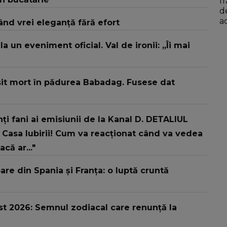
f
d
a
ând vrei eleganță fără efort
“N
 un eveniment oficial. Val de ironii: „Îi mai
găsit mort în pădurea Babadag. Fusese dat
 fani ai emisiunii de la Kanal D. DETALIUL
Casa Iubirii! Cum va reacționat când va vedea
ă ar..."
are din Spania și Franța: o luptă cruntă
t 2026: Semnul zodiacal care renunță la