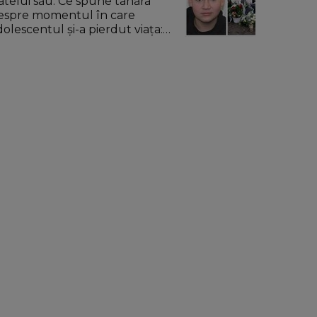
ratelui său. Ce spune tânăra
espre momentul în care
dolescentul și-a pierdut viața:
u a fost față în față.”