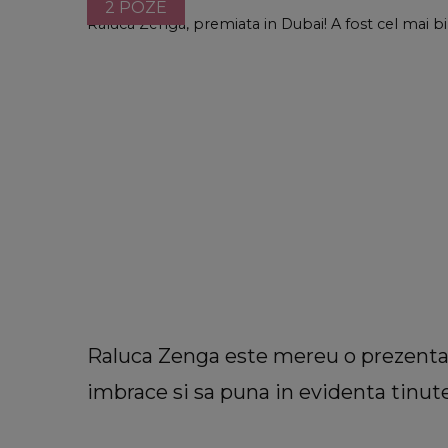
2 POZE
Raluca Zenga, premiata in Dubai! A fost cel mai b
Raluca Zenga este mereu o prezenta 
imbrace si sa puna in evidenta tinut