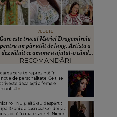
VEDETE
Care este trucul Mariei Dragomiroiu
Ce să po
pentru un păr atât de lung. Artista a
să te î
dezvăluit ce anume a ajutat-o când
avea probleme cu el: “Am învățat din
RECOMANDĂRI
bătrâni.”
loarea care te reprezintă în
uncție de personalitate. Ce ți se
otrivește dacă ești o femeie
omantică
nica.ro
Nu și ei! S-au despărțit
pă 10 ani de căsnicie! Cei doi și-a
pus „adio” în mare secret. Nimeni