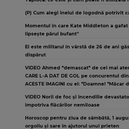
(P) Cum alegi inelul de logodnă potrivit c
Momentul în care Kate Middleton a gafat la
lipsește părul bufant”
El este militarul în vârstă de 26 de ani 
dispărut
VIDEO Ahmed "demascat" de cei mai atenți
CARE L-A DAT DE GOL pe concurentul din 
ACESTE IMAGINI cu el: "Doamne! "Măcar dac
VIDEO Norii de foc și incendiile devastato
împotriva flăcărilor nemiloase
Horoscop pentru ziua de sâmbătă, 1 augus
orgoliu și sare în ajutorul unui prieten