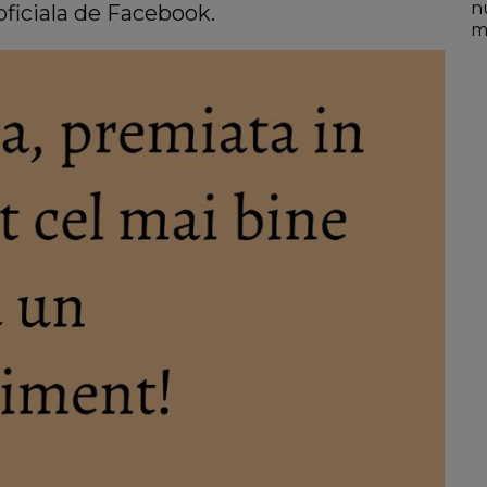
n
 oficiala de Facebook.
mo