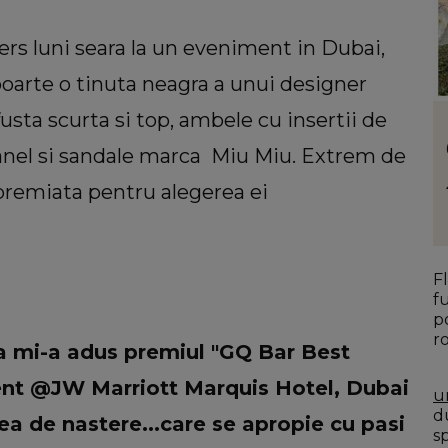
rs luni seara la un eveniment in Dubai,
 poarte o tinuta neagra a unui designer
usta scurta si top, ambele cu insertii de
LIFESTYLE
uiri
Floarea care te reprezintă în funcție de
Chanel si sandale marca Miu Miu. Extrem de
atelui
personalitate. Ce ți se potrivește dacă
r premiata pentru alegerea ei
mentul
ești o femeie romantică
viața:
F
f
p
r
ta mi-a adus premiul "GQ Bar Best
ent @JW Marriott Marquis Hotel, Dubai
u
du
a de nastere...care se apropie cu pasi
s