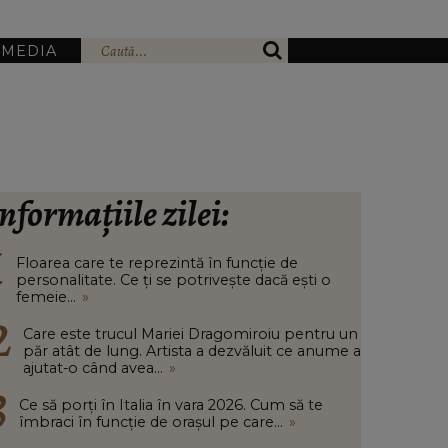
IMEDIA
nformațiile zilei:
Floarea care te reprezintă în funcție de
personalitate. Ce ți se potrivește dacă ești o
femeie...
»
Care este trucul Mariei Dragomiroiu pentru un
păr atât de lung. Artista a dezvăluit ce anume a
ajutat-o când avea...
»
Ce să porți în Italia în vara 2026. Cum să te
îmbraci în funcție de orașul pe care...
»