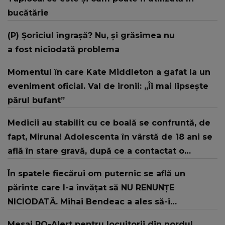
bucătărie
(P) Șoriciul îngrașă? Nu, și grăsimea nu
a fost niciodată problema
Momentul în care Kate Middleton a gafat la un
eveniment oficial. Val de ironii: „Îi mai lipsește
părul bufant”
Medicii au stabilit cu ce boală se confruntă, de
fapt, Miruna! Adolescenta în vârstă de 18 ani se
află în stare gravă, după ce a contactat o
bacterie pe litoral
În spatele fiecărui om puternic se află un
părinte care l-a învățat să NU RENUNȚE
NICIODATĂ. Mihai Bendeac a ales să-i
mulțumească tatălui său printr-un gest
Mesaj RO-Alert pentru locuitorii din nordul