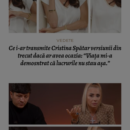
VEDETE
Ce i-ar transmite Cristina Spătar versiunii din
trecut dacă ar avea ocazia: “Viața mi-a
demosntrat că lucrurile nu stau așa.”