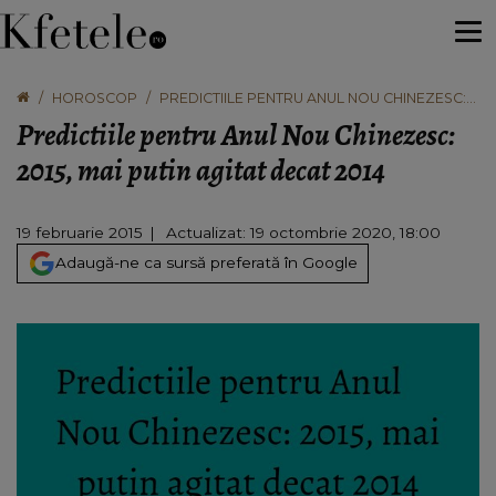
HOROSCOP
PREDICTIILE PENTRU ANUL NOU CHINEZESC:
2015, MAI PUTIN AGITAT DECAT 2014
Predictiile pentru Anul Nou Chinezesc:
2015, mai putin agitat decat 2014
19 februarie 2015
Actualizat: 19 octombrie 2020, 18:00
Adaugă-ne ca sursă preferată în Google