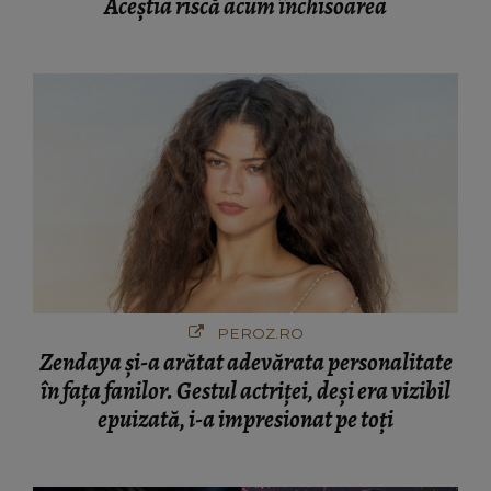
Aceștia riscă acum închisoarea
PEROZ.RO
Zendaya și-a arătat adevărata personalitate
în fața fanilor. Gestul actriței, deși era vizibil
epuizată, i-a impresionat pe toți