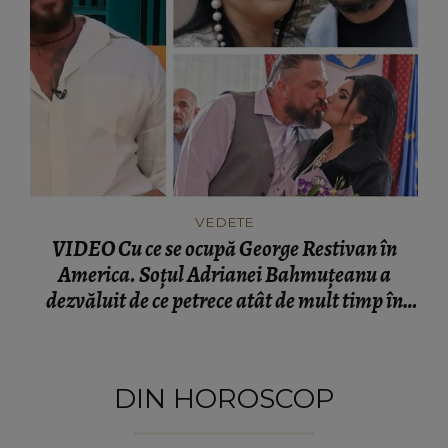
VEDETE
VIDEO Cu ce se ocupă George Restivan în
America. Soțul Adrianei Bahmuțeanu a
dezvăluit de ce petrece atât de mult timp în
România: „Trebuie să ne împărțim pe două
continente.”
DIN HOROSCOP