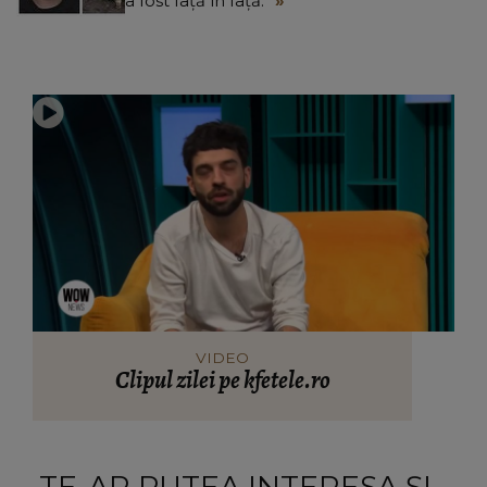
a fost față în față.”
VIDEO
Clipul zilei pe kfetele.ro
TE-AR PUTEA INTERESA ȘI...