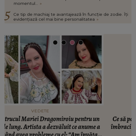
momentul...
»
Ce tip de machiaj te avantajează în funcție de zodie. Îți
evidențiază cel mai bine personalitatea
»
FASHION
n
Ce să porți în Italia în vara 2026. Cum să te
a
îmbraci în funcție de orașul pe care îl vizitezi
t