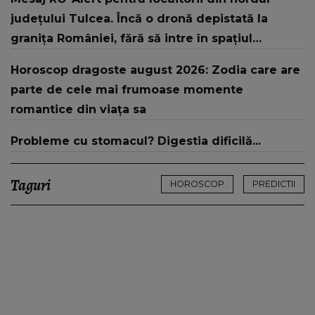
emoționant: "Ai făcut pentru copiii tăi lucruri pe
județului Tulcea. Încă o dronă depistată la
care eu nu aș fi fost în stare să le fac..."
granița României, fără să intre în spațiul
național
Horoscop dragoste august 2026: Zodia care are
parte de cele mai frumoase momente
romantice din viața sa
Probleme cu stomacul? Digestia dificilă...
Taguri
HOROSCOP
PREDICTII