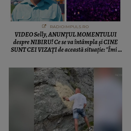
RADIOIMPULS.RO
VIDEO Selly, ANUNȚUL MOMENTULUI
despre NIBIRU! Ce se va întâmpla și CINE
SUNT CEI VIZAȚI de această situație: "Îmi e
ciudă că..."