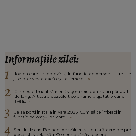
Informațiile zilei:
Floarea care te reprezintă în funcție de personalitate. Ce
ți se potrivește dacă ești o femeie...
»
Care este trucul Mariei Dragomiroiu pentru un păr atât
de lung. Artista a dezvăluit ce anume a ajutat-o când
avea...
»
Ce să porți în Italia în vara 2026. Cum să te îmbraci în
funcție de orașul pe care...
»
Sora lui Mario Berinde, dezvăluiri cutremurătoare despre
decesul fratelui său. Ce spune tânăra despre