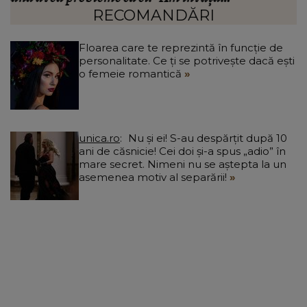
a
RECOMANDĂRI
Floarea care te reprezintă în funcție de
personalitate. Ce ți se potrivește dacă ești
o femeie romantică
unica.ro
Nu și ei! S-au despărțit după 10
ani de căsnicie! Cei doi și-a spus „adio” în
mare secret. Nimeni nu se aștepta la un
asemenea motiv al separării!