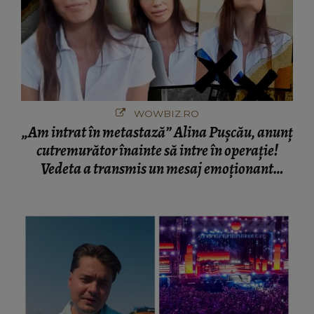
WOWBIZ.RO
„Am intrat în metastază” Alina Pușcău, anunț
cutremurător înainte să intre în operație!
Vedeta a transmis un mesaj emoționant
fanilor