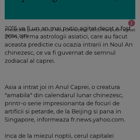
2015 va fi un an mai putin agitat decat a fost
Predictiile pentru Anul Nou Chinezesc: 2015, mai putin agitat
2014, afirma astrologii asiatici, care au facut
decat 2014
aceasta predictie cu ocazia intrarii in Noul An
chinezesc, ce va fi guvernat de semnul
zodiacal al caprei.
Asia a intrat joi in Anul Caprei, o creatura
"amabila" din calendarul lunar chinezesc,
printr-o serie impresionanta de focuri de
artificii si petarde, de la Beijing si pana in
Singapore, informeaza fr.news.yahoo.com.
Inca de la miezul noptii, cerul capitalei