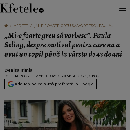
VEDETE
,,MI-E FOARTE GREU SĂ VORBESC”. PAULA
SELING, DESPRE MOTIVUL PENTRU CARE NU A
,,Mi-e foarte greu să vorbesc”. Paula
AVUT UN COPIL PÂNĂ LA VÂRSTA DE 43 DE ANI
Seling, despre motivul pentru care nu a
avut un copil până la vârsta de 43 de ani
Denisa Irimia
05 iulie 2022
Actualizat: 05 aprilie 2023, 01:05
Adaugă-ne ca sursă preferată în Google