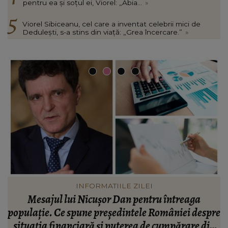
pentru ea și soțul ei, Viorel: „Abia...
»
Viorel Sibiceanu, cel care a inventat celebrii mici de
Dedulești, s-a stins din viață: „Grea încercare.”
»
VEDETE
Valentin Sanfira, acuzații despre infidelitate? Ce
re
mărturisiri a făcut artistul de muzică populară:
m
n
“Doi ochi ce m-au înșelat.”