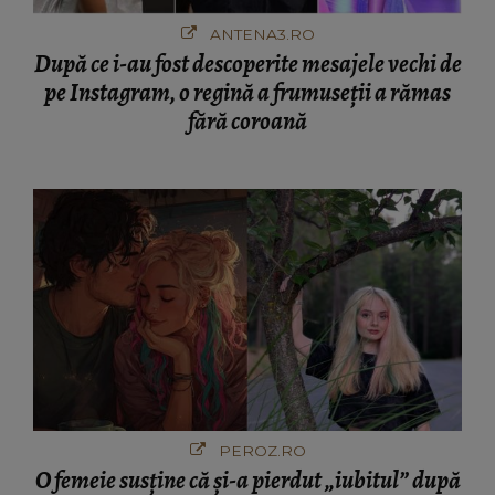
ANTENA3.RO
După ce i-au fost descoperite mesajele vechi de
pe Instagram, o regină a frumuseții a rămas
fără coroană
PEROZ.RO
O femeie susține că și-a pierdut „iubitul” după