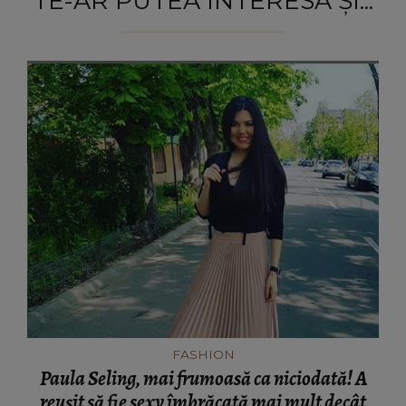
TE-AR PUTEA INTERESA ȘI...
FASHION
Paula Seling, mai frumoasă ca niciodată! A
reuşit să fie sexy îmbrăcată mai mult decât