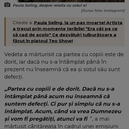
Paula Seling, despre relatia cu sotul ei
[Sursa foto: Instagram]
Citeste si:
Paula Seling, la un pas moarte! Artista
a trecut prin momente teribile! "Era cât pe ce
să cad de acolo" Ce dezvăluiri tulburătoare a
făcut în platoul Teo Show!
Vedeta a mărturisit ca partea cu copiii este de
dorit, iar dacă nu s-a întâmplat până în
prezent nu înseamnă că ea și soțul său sunt
defecți.
„Partea cu copiii e de dorit. Dacă nu s-a
întâmplat până acum nu înseamnă că
suntem defecți. Ci pur și simplu că nu s-a
întâmplat. Acum, când va vrea Dumnezeu
și vom fi pregătiți, atunci va fi
”, a mai
mărtusit cântăreața în cadrul unei emisiuni