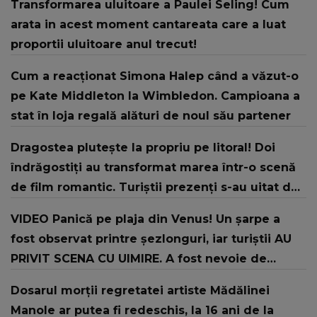
Transformarea uluitoare a Paulei Seling! Cum
arata in acest moment cantareata care a luat
proportii uluitoare anul trecut!
Cum a reacționat Simona Halep când a văzut-o
pe Kate Middleton la Wimbledon. Campioana a
stat în loja regală alături de noul său partener
Dragostea plutește la propriu pe litoral! Doi
îndrăgostiți au transformat marea într-o scenă
de film romantic. Turiștii prezenți s-au uitat de
două ori
VIDEO Panică pe plaja din Venus! Un şarpe a
fost observat printre şezlonguri, iar turiştii AU
PRIVIT SCENA CU UIMIRE. A fost nevoie de
intervenția jandarmilor: "În urma unui..."
Dosarul morții regretatei artiste Mădălinei
Manole ar putea fi redeschis, la 16 ani de la