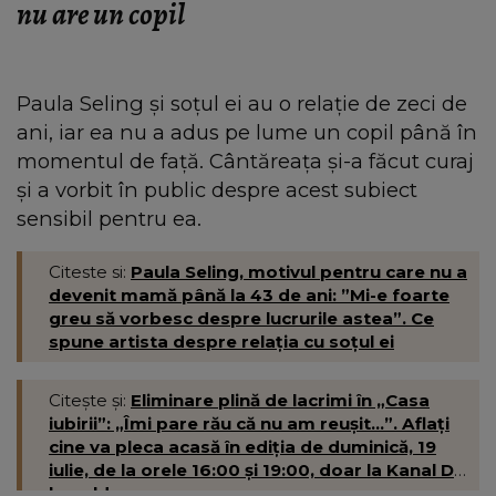
nu are un copil
Paula Seling și soțul ei au o relație de zeci de
ani, iar ea nu a adus pe lume un copil până în
momentul de față. Cântăreața și-a făcut curaj
și a vorbit în public despre acest subiect
sensibil pentru ea.
Citeste si:
Paula Seling, motivul pentru care nu a
devenit mamă până la 43 de ani: ”Mi-e foarte
greu să vorbesc despre lucrurile astea”. Ce
spune artista despre relația cu soțul ei
Citește și:
Eliminare plină de lacrimi în „Casa
iubirii”: „Îmi pare rău că nu am reușit...”. Aflați
cine va pleca acasă în ediția de duminică, 19
iulie, de la orele 16:00 și 19:00, doar la Kanal D-
kanald.ro