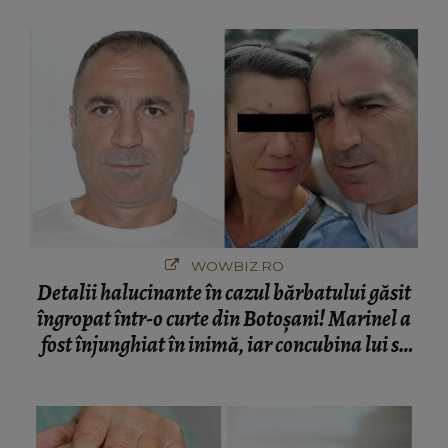
București! Gestul lui...
WOWBIZ.RO
Detalii halucinante în cazul bărbatului găsit
îngropat într-o curte din Botoșani! Marinel a
fost înjunghiat în inimă, iar concubina lui se
numără printre suspecți