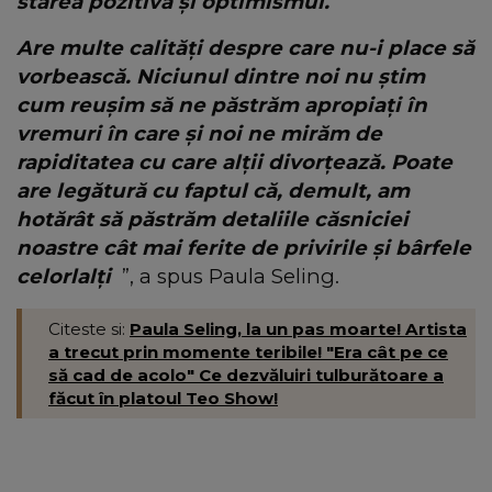
starea pozitivă și optimismul.
Are multe calități despre care nu-i place să
vorbească. Niciunul dintre noi nu știm
cum reușim să ne păstrăm apropiați în
vremuri în care și noi ne mirăm de
rapiditatea cu care alții divorţează. Poate
are legătură cu faptul că, demult, am
hotărât să păstrăm detaliile căsniciei
noastre cât mai ferite de privirile şi bârfele
celorlalți
”, a spus Paula Seling.
Citeste si:
Paula Seling, la un pas moarte! Artista
a trecut prin momente teribile! "Era cât pe ce
să cad de acolo" Ce dezvăluiri tulburătoare a
făcut în platoul Teo Show!