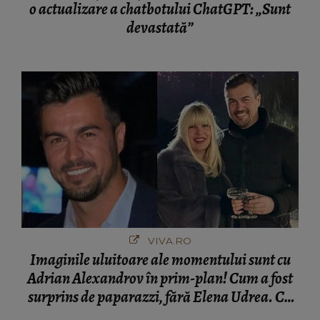
o actualizare a chatbotului ChatGPT: „Sunt
devastată”
VIVA.RO
Imaginile uluitoare ale momentului sunt cu
Adrian Alexandrov în prim-plan! Cum a fost
surprins de paparazzi, fără Elena Udrea. Cu
cine s-a întâlnit partenerul fostei politiciene în