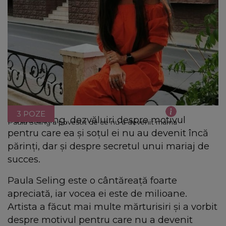
3 POZE
Paula Seling, dezvăluiri despre motivul
Paula Seling a povestit de ce nu a devenit mama
pentru care ea și soțul ei nu au devenit încă
părinți, dar și despre secretul unui mariaj de
succes.
Paula Seling este o cântăreață foarte
apreciată, iar vocea ei este de milioane.
Artista a făcut mai multe mărturisiri și a vorbit
despre motivul pentru care nu a devenit