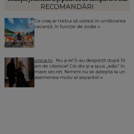
”
RECOMANDĂRI
Ce oraș ar trebui să vizitezi în urnătoarea
vacanță, în funcție de zodie
unica.ro
Nu și ei! S-au despărțit după 10
ani de căsnicie! Cei doi și-a spus „adio” în
mare secret. Nimeni nu se aștepta la un
asemenea motiv al separării!