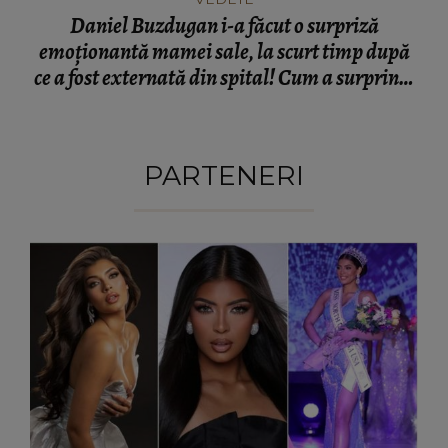
Daniel Buzdugan i-a făcut o surpriză
emoționantă mamei sale, la scurt timp după
ce a fost externată din spital! Cum a surprins-
o vedeta: „Cele mai fericite...”
PARTENERI