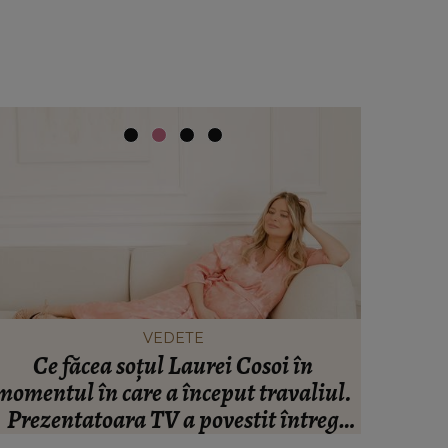
VEDETE
Ce făcea soțul Laurei Cosoi în
Ce se 
momentul în care a început travaliul.
Mihai
Prezentatoara TV a povestit întreg
urgenț
omentul nașterii: “N-a fost nevoie de