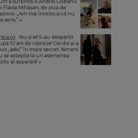
um a surprins-o Andrei Ciobanu
e Flavia Mihășan, de ziua de
aștere: „Am mai înțeles și că nu
re sens.”
nica.ro
Nu și ei! S-au despărțit
pă 10 ani de căsnicie! Cei doi și-a
pus „adio” în mare secret. Nimeni
u se aștepta la un asemenea
tiv al separării!