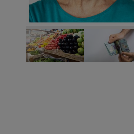
Pachete de alimente de Paște pentru femeile vuln
pachete de alimente