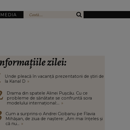
IMEDIA
nformațiile zilei:
Unde pleacă în vacanță prezentatorii de știri de
la Kanal D
»
Drama din spatele Alinei Pușcău. Cu ce
probleme de sănătate se confruntă sora
modelului internațional:...
»
Cum a surprins-o Andrei Ciobanu pe Flavia
Mihășan, de ziua de naștere: „Am mai înțeles și
că nu...
»