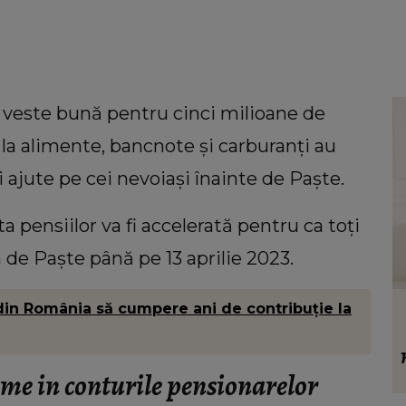
o veste bună pentru cinci milioane de
e la alimente, bancnote și carburanți au
 ajute pe cei nevoiași înainte de Paște.
a pensiilor va fi accelerată pentru ca toți
 de Paște până pe 13 aprilie 2023.
VEDETE
in România să cumpere ani de contribuție la
riana
Cum a surprins-o Andrei Ciobanu pe
 cu
Flavia Mihășan, de ziua de naștere:
ce o
„Am mai înțeles și că nu are sens.”
reme in conturile pensionarelor
eu
m