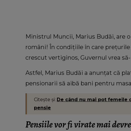
Ministrul Muncii, Marius Budăi, are 
români! În condițiile în care prețuril
crescut vertiginos, Guvernul vrea să-i
Astfel, Marius Budăi a anunțat că plat
pensionarii să aibă bani pentru masa
VEDETE
Citește și:
De când nu mai pot femeile d
VIDEO Motivul pentru care Ad
pensie
Bahmuțeanu a amânat nunta
George Restivan. Vedeta a spus 
Pensiile vor fi virate mai dev
neliniștește: “Vreau să am şi 