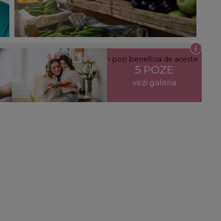
erabile din România! Află cum poți beneficia de aceste
5 POZE
vezi galeria