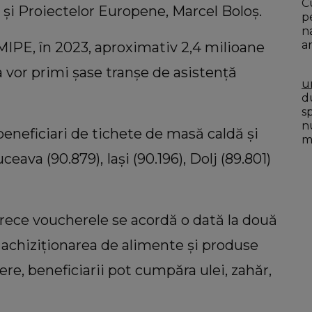
C
r și Proiectelor Europene, Marcel Boloș.
p
n
a
MIPE, în 2023, aproximativ 2,4 milioane
vor primi șase tranșe de asistență
u
du
s
n
neficiari de tichete de masă caldă și
mo
eava (90.879), Iași (90.196), Dolj (89.801)
arece voucherele se acordă o dată la două
u achiziționarea de alimente și produse
e, beneficiarii pot cumpăra ulei, zahăr,