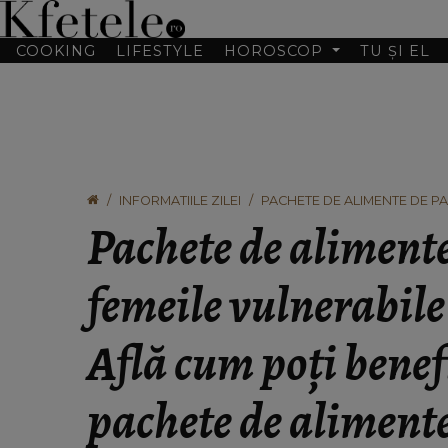
COOKING
LIFESTYLE
HOROSCOP
TU ȘI EL
INFORMATIILE ZILEI
PACHETE DE ALIMENTE DE PA
POȚI BENEFICIA DE ACESTE 
Pachete de alimente
femeile vulnerabil
Află cum poți benef
pachete de aliment