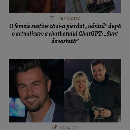
PEROZ.RO
O femeie susține că și-a pierdut „iubitul” după
o actualizare a chatbotului ChatGPT: „Sunt
devastată”
VIVA.RO