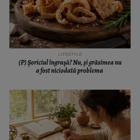
LIFESTYLE
(P) Șoriciul îngrașă? Nu, și grăsimea nu
a fost niciodată problema