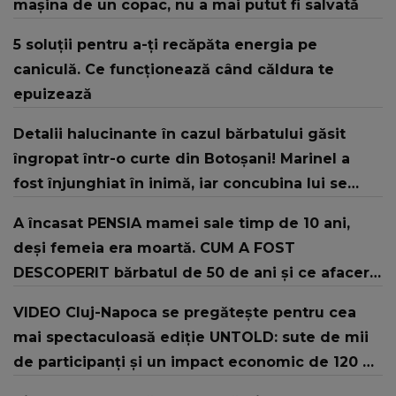
mașina de un copac, nu a mai putut fi salvată
5 soluții pentru a-ți recăpăta energia pe
caniculă. Ce funcționează când căldura te
epuizează
Detalii halucinante în cazul bărbatului găsit
îngropat într-o curte din Botoșani! Marinel a
fost înjunghiat în inimă, iar concubina lui se
numără printre suspecți
A încasat PENSIA mamei sale timp de 10 ani,
deși femeia era moartă. CUM A FOST
DESCOPERIT bărbatul de 50 de ani și ce afacere
a deschis cu banii obținuți? SUMA E COLOSALĂ
VIDEO Cluj-Napoca se pregătește pentru cea
mai spectaculoasă ediție UNTOLD: sute de mii
de participanți și un impact economic de 120 de
milioane de euro