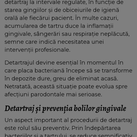
detartraj la intervale regulate, în funcție de
starea gingiilor și de obiceiurile de igienă
orală ale fiecărui pacient. În multe cazuri,
acumularea de tartru duce la inflamații
gingivale, sângerări sau respirație neplăcută,
semne care indică necesitatea unei
intervenții profesionale.
Detartrajul devine esențial în momentul în
care placa bacteriană începe să se transforme
în depozite dure, greu de eliminat acasă.
Netratată, această situație poate evolua spre
afecțiuni parodontale mai serioase.
Detartraj și prevenția bolilor gingivale
Un aspect important al procedurii de detartraj
este rolul său preventiv. Prin îndepărtarea
bacteriilor și a tartrului, se reduce semnificativ