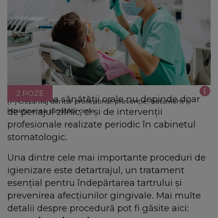
2 POZE
Menținerea sănătății orale nu depinde doar
(P) Detartraj dentar profesional: prevenție, tratament și
de periajul zilnic, ci și de intervenții
întreținerea sănătății orale
profesionale realizate periodic în cabinetul
stomatologic.
Una dintre cele mai importante proceduri de
igienizare este detartrajul, un tratament
esențial pentru îndepărtarea tartrului și
prevenirea afecțiunilor gingivale. Mai multe
detalii despre procedură pot fi găsite aici: