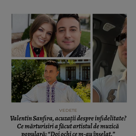
cumpărare din țară: “Există incertitudine cu
privire la viitor.”
VEDETE
Valentin Sanfira, acuzații despre infidelitate?
Ce mărturisiri a făcut artistul de muzică
populară: “Doi ochi ce m-au înșelat.”