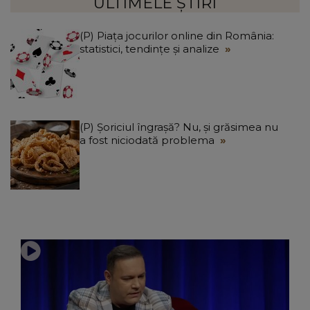
ULTIMELE ȘTIRI
(P) Piața jocurilor online din România:
statistici, tendințe și analize
(P) Șoriciul îngrașă? Nu, și grăsimea nu
a fost niciodată problema