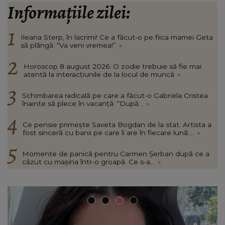
Informațiile zilei:
Ileana Sterp, în lacrimi! Ce a făcut-o pe fiica mamei Geta
să plângă: “Va veni vremea!”
»
Horoscop 8 august 2026: O zodie trebuie să fie mai
atentă la interacțiunile de la locul de muncă
»
Schimbarea radicală pe care a făcut-o Gabriela Cristea
înainte să plece în vacanță: “După...
»
Ce pensie primește Saveta Bogdan de la stat. Artista a
fost sinceră cu banii pe care îi are în fiecare lună:...
»
Momente de panică pentru Carmen Șerban după ce a
căzut cu mașina într-o groapă. Ce s-a...
»