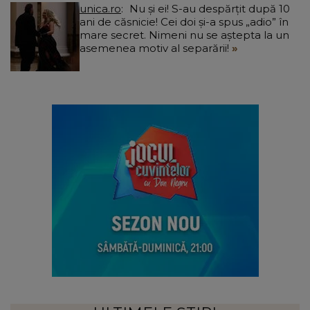
unica.ro
Nu și ei! S-au despărțit după 10
ani de căsnicie! Cei doi și-a spus „adio” în
mare secret. Nimeni nu se aștepta la un
asemenea motiv al separării!