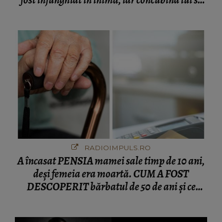
numără printre suspecți
RADIOIMPULS.RO
A încasat PENSIA mamei sale timp de 10 ani,
deși femeia era moartă. CUM A FOST
DESCOPERIT bărbatul de 50 de ani și ce
afacere a deschis cu banii obținuți? SUMA E
COLOSALĂ