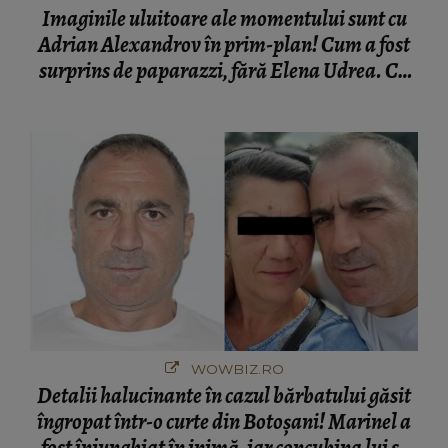
Imaginile uluitoare ale momentului sunt cu
Adrian Alexandrov în prim-plan! Cum a fost
surprins de paparazzi, fără Elena Udrea. Cu
cine s-a întâlnit partenerul fostei politiciene în
București! Gestul lui...
WOWBIZ.RO
Detalii halucinante în cazul bărbatului găsit
îngropat într-o curte din Botoșani! Marinel a
fost înjunghiat în inimă, iar concubina lui se