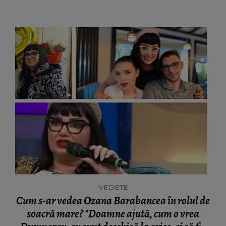
se învață doar acasă.”
VEDETE
Cum s-ar vedea Ozana Barabancea în rolul de
soacră mare? "Doamne ajută, cum o vrea