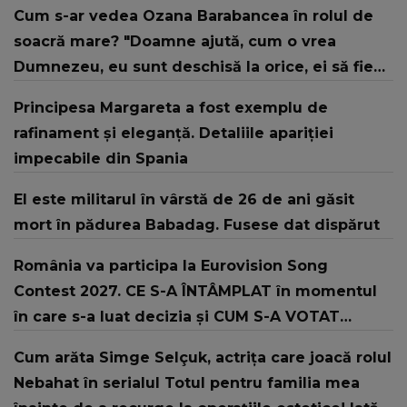
Cum s-ar vedea Ozana Barabancea în rolul de
soacră mare? "Doamne ajută, cum o vrea
Dumnezeu, eu sunt deschisă la orice, ei să fie
fericiți!"
Principesa Margareta a fost exemplu de
rafinament și eleganță. Detaliile apariției
impecabile din Spania
El este militarul în vârstă de 26 de ani găsit
mort în pădurea Babadag. Fusese dat dispărut
România va participa la Eurovision Song
Contest 2027. CE S-A ÎNTÂMPLAT în momentul
în care s-a luat decizia și CUM S-A VOTAT
revenirea în concurs: "Reprezintă un proiect
Cum arăta Simge Selçuk, actrița care joacă rolul
strategic de..."
Nebahat în serialul Totul pentru familia mea