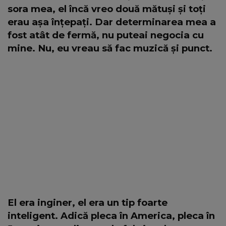
sora mea, el încă vreo două mătuși și toți
erau așa înțepați. Dar determinarea mea a
fost atât de fermă, nu puteai negocia cu
mine. Nu, eu vreau să fac muzică și punct.
El era inginer, el era un tip foarte
inteligent. Adică pleca în America, pleca în