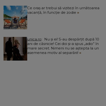
Ce oraș ar trebui să vizitezi în urnătoarea
vacanță, în funcție de zodie
unica.ro
Nu și ei! S-au despărțit după 10
ani de căsnicie! Cei doi și-a spus „adio” în
mare secret. Nimeni nu se aștepta la un
asemenea motiv al separării!