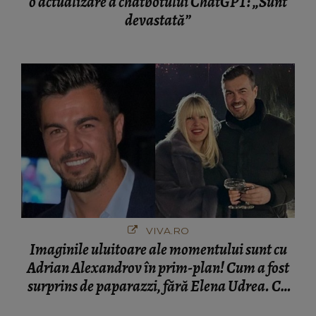
o actualizare a chatbotului ChatGPT: „Sunt
devastată”
VIVA.RO
Imaginile uluitoare ale momentului sunt cu
Adrian Alexandrov în prim-plan! Cum a fost
surprins de paparazzi, fără Elena Udrea. Cu
cine s-a întâlnit partenerul fostei politiciene în