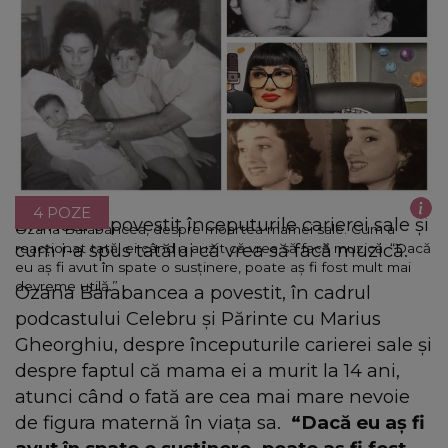
4 POZE
Bruneta a povestit începuturile carierei sale și
Ozana Barabancea, despre moartea mamei sale. Cum a
cum i-a spus tatălui că vrea să facă muzică.
reacționat tatăl ei când a auzit că vrea să facă muzică. “Dacă
eu aș fi avut în spate o susținere, poate aș fi fost mult mai
devreme utilă.”
Ozana Barabancea a povestit, în cadrul
podcastului Celebru și Părinte cu Marius
Gheorghiu, despre începuturile carierei sale și
despre faptul că mama ei a murit la 14 ani,
atunci când o fată are cea mai mare nevoie
de figura maternă în viața sa.
“Dacă eu aș fi