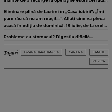
înainte de a recurge la operațiile estetice! Iată
ce aspect fizic uluitor avea aceasta la 19 ani:
Eliminare plină de lacrimi în „Casa iubirii”: „Îmi
„Tinerețe rebelă”
pare rău că nu am reușit...”. Aflați cine va pleca
acasă în ediția de duminică, 19 iulie, de la orele
16:00 și 19:00, doar la Kanal D
Probleme cu stomacul? Digestia dificilă...
Taguri
OZANA BARABANCEA
CARIERA
FAMILIE
MUZICA