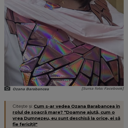
[Sursa foto: Facebook]
Ozana Barabancea
Citește și:
Cum s-ar vedea Ozana Barabancea în
rolul de soacră mare? "Doamne ajută, cum o
vrea Dumnezeu, eu sunt deschisă la orice, ei să
fie fericiți!"