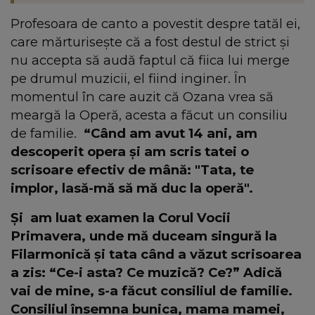
Profesoara de canto a povestit despre tatăl ei,
care mărturisește că a fost destul de strict și
nu accepta să audă faptul că fiica lui merge
pe drumul muzicii, el fiind inginer. În
momentul în care auzit că Ozana vrea să
meargă la Operă, acesta a făcut un consiliu
de familie.
“Când am avut 14 ani, am
descoperit opera și am scris tatei o
scrisoare efectiv de mână: "Tata, te
implor, lasă-mă să mă duc la operă".
Și am luat examen la Corul Vocii
Primavera, unde mă duceam singură la
Filarmonică și tata când a văzut scrisoarea
a zis: “Ce-i asta? Ce muzică? Ce?” Adică
vai de mine, s-a făcut consiliul de familie.
Consiliul însemna bunica, mama mamei,