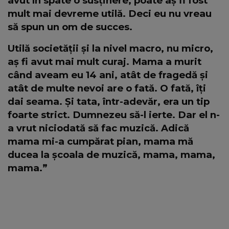
avut în spate o susținere, poate aș fi fost
mult mai devreme utilă. Deci eu nu vreau
să spun un om de succes.
Utilă societății și la nivel macro, nu micro,
aș fi avut mai mult curaj. Mama a murit
când aveam eu 14 ani, atât de fragedă și
atât de multe nevoi are o fată. O fată, îți
dai seama. Și tata, într-adevăr, era un tip
foarte strict. Dumnezeu să-l ierte. Dar el n-
a vrut niciodată să fac muzică. Adică
mama mi-a cumpărat pian, mama mă
ducea la școala de muzică, mama, mama,
mama.”