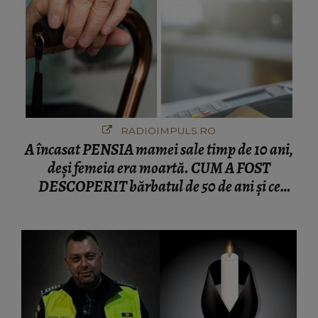
RADIOIMPULS.RO
A încasat PENSIA mamei sale timp de 10 ani,
deși femeia era moartă. CUM A FOST
DESCOPERIT bărbatul de 50 de ani și ce
afacere a deschis cu banii obținuți? SUMA E
COLOSALĂ