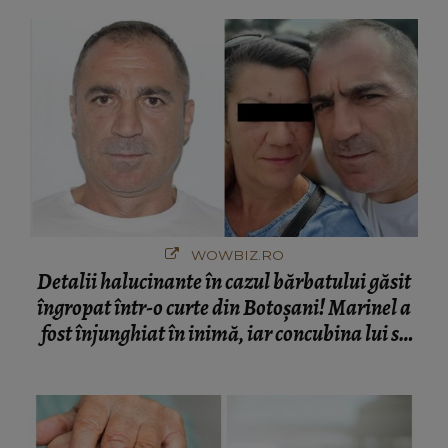
București! Gestul lui...
WOWBIZ.RO
Detalii halucinante în cazul bărbatului găsit
îngropat într-o curte din Botoșani! Marinel a
fost înjunghiat în inimă, iar concubina lui se
numără printre suspecți