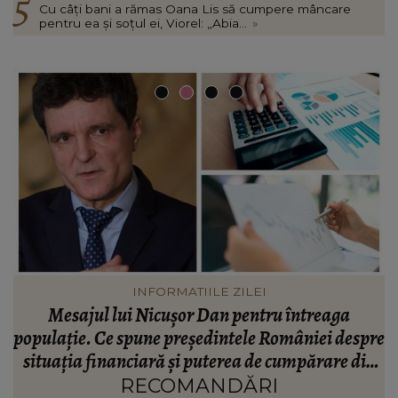
Cu câți bani a rămas Oana Lis să cumpere mâncare
pentru ea și soțul ei, Viorel: „Abia...
»
VEDETE
Valentin Sanfira, acuzații despre infidelitate? Ce
re
mărturisiri a făcut artistul de muzică populară:
m
n
“Doi ochi ce m-au înșelat.”
”
RECOMANDĂRI