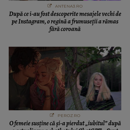
ANTENA3.RO
După ce i-au fost descoperite mesajele vechi de
pe Instagram, o regină a frumuseții a rămas
fără coroană
PEROZ.RO
O femeie susține că și-a pierdut „iubitul” după