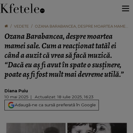
VEDETE
OZANA BARABANCEA, DESPRE MOARTEA MAMEI
SALE. CUM A REACȚIONAT TATĂL EI CÂND A AUZIT
Ozana Barabancea, despre moartea
CĂ VREA SĂ FACĂ MUZICĂ. “DACĂ EU AȘ FI AVUT
ÎN SPATE O SUSȚINERE, POATE AȘ FI FOST MULT
mamei sale. Cum a reacționat tatăl ei
MAI DEVREME UTILĂ.”
când a auzit că vrea să facă muzică.
“Dacă eu aș fi avut în spate o susținere,
poate aș fi fost mult mai devreme utilă.”
Diana Puiu
10 mai 2025
Actualizat: 18 iulie 2025, 16:23
Adaugă-ne ca sursă preferată în Google