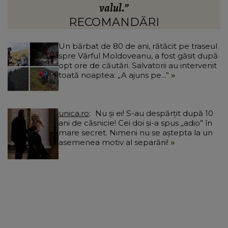
fiica artistei când bunicul ei le-ar fi ignorat:
„Puteam să fiu moartă...”
RECOMANDĂRI
Un bărbat de 80 de ani, rătăcit pe traseul
spre Vârful Moldoveanu, a fost găsit după
opt ore de căutări. Salvatorii au intervenit
toată noaptea: „A ajuns pe...”
unica.ro
Nu și ei! S-au despărțit după 10
ani de căsnicie! Cei doi și-a spus „adio” în
mare secret. Nimeni nu se aștepta la un
asemenea motiv al separării!