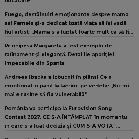
bucătărie
Fuego, destăinuiri emoționante despre mama
sa! Femeia și-a dedicat toată viața să își vadă
fiul artist: „Mama s-a luptat foarte mult ca să fiu
astăzi cine sunt. Nu s-a dat într-o parte deloc!”
Principesa Margareta a fost exemplu de
rafinament și eleganță. Detaliile apariției
impecabile din Spania
Andreea Ibacka a izbucnit în plâns! Ce a
emoționat-o până la lacrimi pe vedetă: „Nu-mi
mai e rușine să fiu vulnerabilă”
România va participa la Eurovision Song
Contest 2027. CE S-A ÎNTÂMPLAT în momentul
în care s-a luat decizia și CUM S-A VOTAT
revenirea în concurs: "Reprezintă un proiect