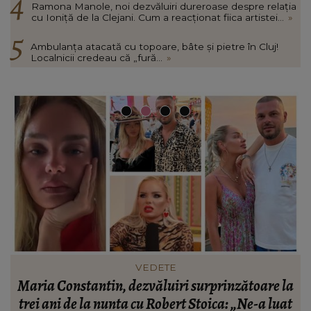
Ramona Manole, noi dezvăluiri dureroase despre relația
cu Ioniță de la Clejani. Cum a reacționat fiica artistei...
»
Ambulanța atacată cu topoare, bâte și pietre în Cluj!
Localnicii credeau că „fură...
»
VEDETE
a
Ramona Manole, noi dezvăluiri dureroase despre
t
relația cu Ioniță de la Clejani. Cum a reacționat