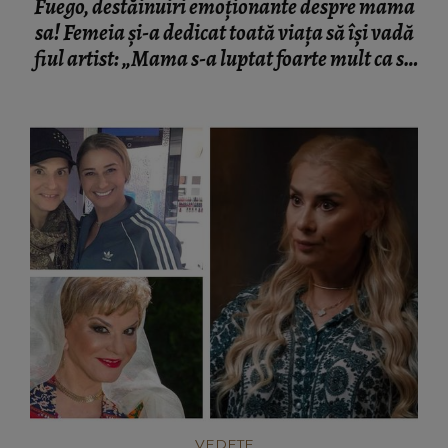
Fuego, destăinuiri emoționante despre mama
sa! Femeia și-a dedicat toată viața să își vadă
fiul artist: „Mama s-a luptat foarte mult ca să
fiu astăzi cine sunt. Nu s-a dat într-o parte
deloc!”
VEDETE