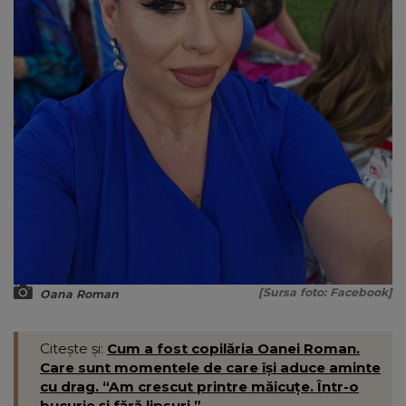
[Sursa foto: Facebook]
Oana Roman
Citește și:
Cum a fost copilăria Oanei Roman.
Care sunt momentele de care își aduce aminte
cu drag. “Am crescut printre măicuțe. Într-o
bucurie și fără lipsuri.”