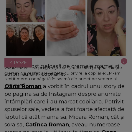
4 POZE
Vedeta a fost geloasă pe cremele mamei și
Oana Roman se pregătește să își deschidă propria linie de
surorii sale în copilărie.
creme? Ce regret are vedeta cu privire la copilărie: „M-am
simțit mereu nebăgată în seamă din punct de vedere al
cremelor.”
Oana Roman
a vorbit în cadrul unui story de
pe pagina sa de Instagram despre anumite
întâmplări care i-au marcat copilăria. Potrivit
spuselor sale, vedeta a fost foarte afectată de
faptul că atât mama sa, Mioara Roman, cât și
sora sa,
Catinca Roman
, aveau numeroase