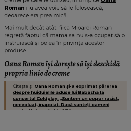
creme pe care le utilizau, în timp ce
Oana
Roman
nu avea voie să le folosească,
deoarece era prea mică.
Mai mult decât atât, fiica Mioarei Roman
regretă faptul că mama sa nu s-a ocupat să o
instruiască și pe ea în privința acestor
produse.
Oana Roman își dorește să își deschidă
propria linie de creme
Citește și:
Oana Roman și-a exprimat părerea
despre huiduielile aduse lui Babasha la
concertul Coldplay: „Suntem un popor rasist,
neevoluat, înapoiat. Dacă sunteți oameni
evoluați, de ce huiduiți?”