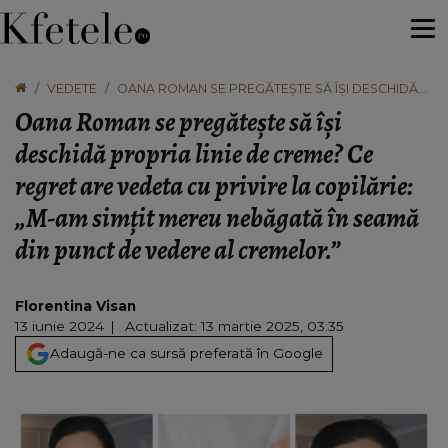
VEDETE
OANA ROMAN SE PREGĂTEȘTE SĂ ÎȘI DESCHIDĂ
PROPRIA LINIE DE CREME? CE REGRET ARE
Oana Roman se pregătește să își
VEDETA CU PRIVIRE LA COPILĂRIE: „M-AM SIMȚIT
MEREU NEBĂGATĂ ÎN SEAMĂ DIN PUNCT DE
deschidă propria linie de creme? Ce
VEDERE AL CREMELOR.”
regret are vedeta cu privire la copilărie:
„M-am simțit mereu nebăgată în seamă
din punct de vedere al cremelor.”
Florentina Visan
13 iunie 2024
Actualizat: 13 martie 2025, 03:35
Adaugă-ne ca sursă preferată în Google