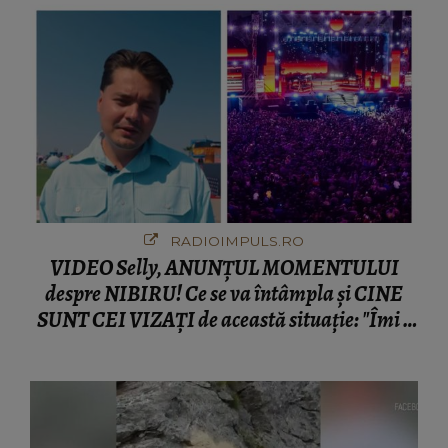
RADIOIMPULS.RO
VIDEO Selly, ANUNȚUL MOMENTULUI
despre NIBIRU! Ce se va întâmpla și CINE
SUNT CEI VIZAȚI de această situație: "Îmi e
ciudă că..."