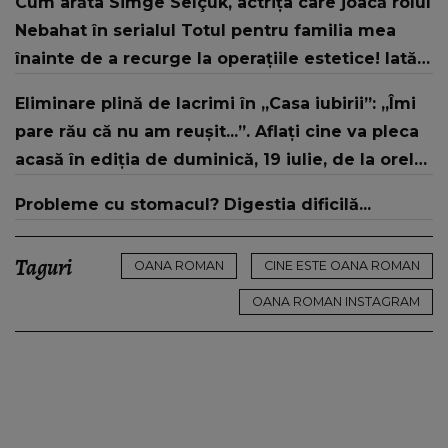
Cum arăta Simge Selçuk, actrița care joacă rolul
strategic de..."
Nebahat în serialul Totul pentru familia mea
înainte de a recurge la operațiile estetice! Iată
ce aspect fizic uluitor avea aceasta la 19 ani:
Eliminare plină de lacrimi în „Casa iubirii”: „Îmi
„Tinerețe rebelă”
pare rău că nu am reușit...”. Aflați cine va pleca
acasă în ediția de duminică, 19 iulie, de la orele
16:00 și 19:00, doar la Kanal D
Probleme cu stomacul? Digestia dificilă...
Taguri
OANA ROMAN
CINE ESTE OANA ROMAN
OANA ROMAN INSTAGRAM