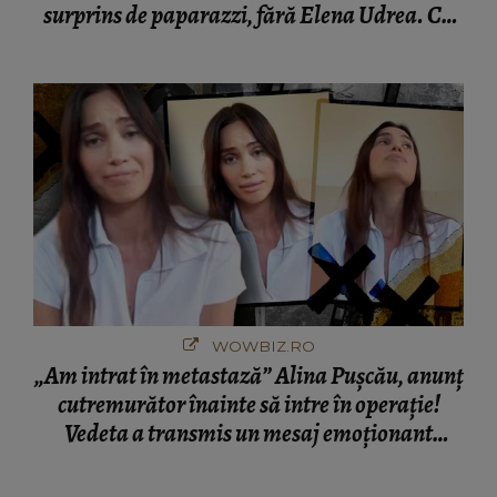
surprins de paparazzi, fără Elena Udrea. Cu
cine s-a întâlnit partenerul fostei politiciene în
București! Gestul lui...
WOWBIZ.RO
„Am intrat în metastază” Alina Pușcău, anunț
cutremurător înainte să intre în operație!
Vedeta a transmis un mesaj emoționant
fanilor