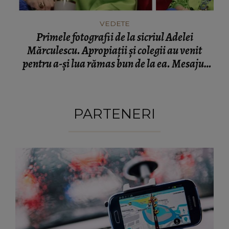
VEDETE
Primele fotografii de la sicriul Adelei
Mărculescu. Apropiații și colegii au venit
pentru a-și lua rămas bun de la ea. Mesajul
transmis de Iuliana Marciuc: „Așa o putem
vedea din nou.”
PARTENERI