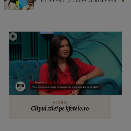
le-ar fi ignorat: „Puteam să fiu moartă...”
VIDEO
Clipul zilei pe kfetele.ro