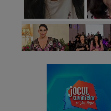
Oana Roman, despre semnele pe care le primește d
“Le spune mesaje pentru mine.”