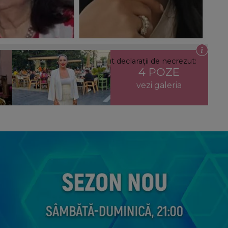
e la mama ei. Vedeta a făcut declarații de necrezut:
4 POZE
vezi galeria