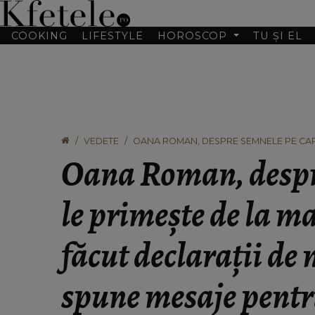
COOKING
LIFESTYLE
HOROSCOP
TU ȘI EL
VEDETE
OANA ROMAN, DESPRE SEMNELE PE CARE 
NECREZUT: “LE SPUNE MESAJE PENTRU M
Oana Roman, despr
le primește de la m
făcut declarații de 
spune mesaje pentr