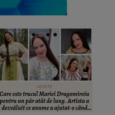
VEDETE
Care este trucul Mariei Dragomiroiu
Ce să po
pentru un păr atât de lung. Artista a
să te î
dezvăluit ce anume a ajutat-o când
avea probleme cu el: “Am învățat din