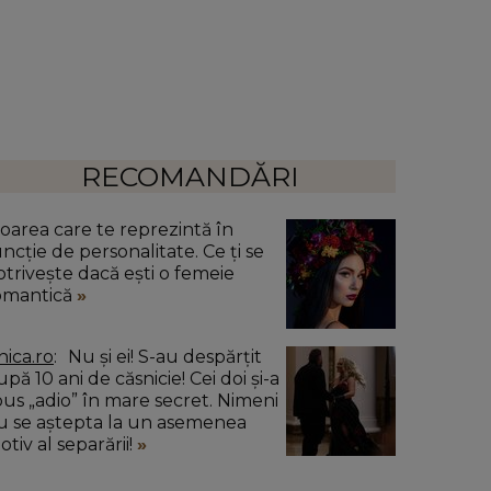
RECOMANDĂRI
loarea care te reprezintă în
uncție de personalitate. Ce ți se
otrivește dacă ești o femeie
omantică
nica.ro
Nu și ei! S-au despărțit
pă 10 ani de căsnicie! Cei doi și-a
pus „adio” în mare secret. Nimeni
u se aștepta la un asemenea
tiv al separării!