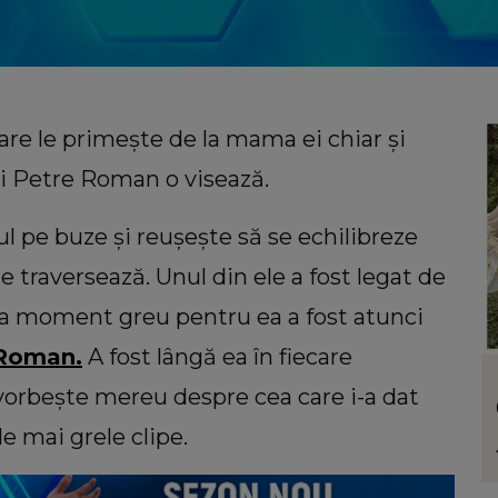
re le primește de la mama ei chiar și
lui Petre Roman o visează.
pe buze și reușește să se echilibreze
le traversează. Unul din ele a fost legat de
oilea moment greu pentru ea a fost atunci
Roman.
A fost lângă ea în fiecare
LIFESTYLE
vorbește mereu despre cea care i-a dat
uiri
Floarea care te reprezintă în funcție de
atelui
personalitate. Ce ți se potrivește dacă
ele mai grele clipe.
mentul
ești o femeie romantică
viața: