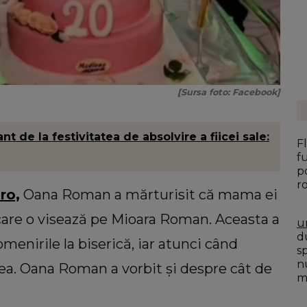
[Sursa foto: Facebook]
de la festivitatea de absolvire a fiicei sale:
F
f
p
r
ro,
Oana Roman a mărturisit că mama ei
 care o visează pe Mioara Roman. Aceasta a
u
du
menirile la biserică, iar atunci când
s
n
ea. Oana Roman a vorbit și despre cât de
mo