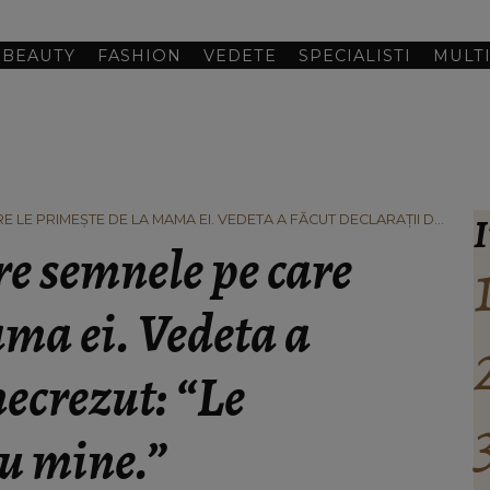
BEAUTY
FASHION
VEDETE
SPECIALISTI
MULT
I
LE PRIMEȘTE DE LA MAMA EI. VEDETA A FĂCUT DECLARAȚII DE
INE.”
e semnele pe care
ama ei. Vedeta a
necrezut: “Le
u mine.”