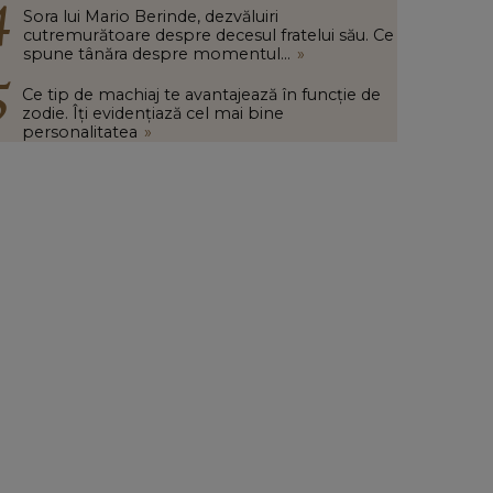
Sora lui Mario Berinde, dezvăluiri
cutremurătoare despre decesul fratelui său. Ce
spune tânăra despre momentul...
»
Ce tip de machiaj te avantajează în funcție de
zodie. Îți evidențiază cel mai bine
personalitatea
»