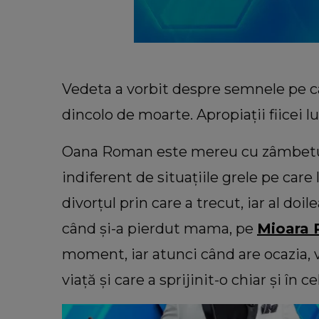
Vedeta a vorbit despre semnele pe ca
dincolo de moarte. Apropiații fiicei 
Oana Roman este mereu cu zâmbetul 
indiferent de situațiile grele pe care 
divorțul prin care a trecut, iar al d
când și-a pierdut mama, pe
Mioara 
INFORMATIILE ZILEI
moment, iar atunci când are ocazia, 
Sora lui Mario Berinde, dezvăl
cutremurătoare despre decesul fr
viață și care a sprijinit-o chiar și în c
său. Ce spune tânăra despre mo
în care adolescentul și-a pierdut 