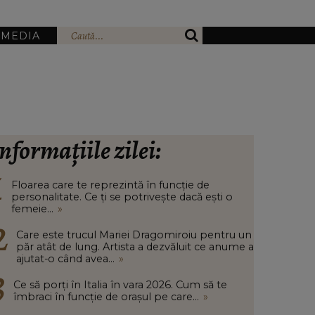
IMEDIA
nformațiile zilei:
Floarea care te reprezintă în funcție de
personalitate. Ce ți se potrivește dacă ești o
femeie...
»
Care este trucul Mariei Dragomiroiu pentru un
păr atât de lung. Artista a dezvăluit ce anume a
ajutat-o când avea...
»
Ce să porți în Italia în vara 2026. Cum să te
îmbraci în funcție de orașul pe care...
»