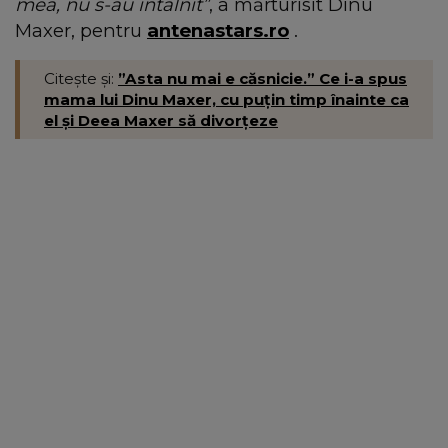
mea, nu s-au întâlnit”
, a mărturisit Dinu
Maxer, pentru
antenastars.ro
.
Citește și:
”Asta nu mai e căsnicie.” Ce i-a spus
mama lui Dinu Maxer, cu puțin timp înainte ca
el și Deea Maxer să divorțeze