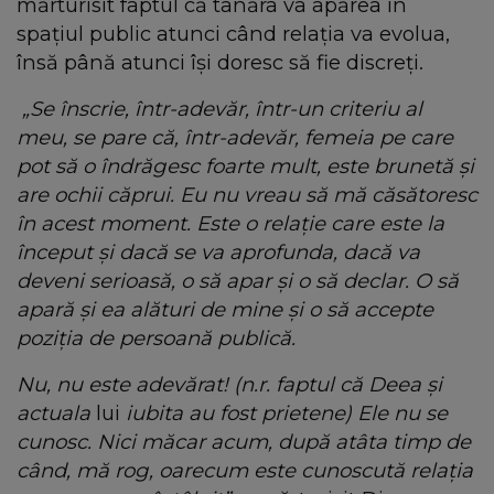
mărturisit faptul că tânăra va apărea în
spațiul public atunci când relația va evolua,
însă până atunci își doresc să fie discreți.
„Se înscrie, într-adevăr, într-un criteriu al
meu, se pare că, într-adevăr, femeia pe care
pot să o îndrăgesc foarte mult, este brunetă și
are ochii căprui. Eu nu vreau să mă căsătoresc
în acest moment. Este o relație care este la
început și dacă se va aprofunda, dacă va
deveni serioasă, o să apar și o să declar. O să
apară și ea alături de mine și o să accepte
poziția de persoană publică.
Nu, nu este adevărat! (n.r. faptul că Deea și
actuala
lui
iubita au fost prietene) Ele nu se
cunosc. Nici măcar acum, după atâta timp de
când, mă rog, oarecum este cunoscută relația