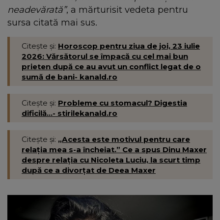
neadevărată”
, a mărturisit vedeta pentru
sursa citată mai sus.
Citește și:
Horoscop pentru ziua de joi, 23 iulie
2026: Vărsătorul se împacă cu cel mai bun
prieten după ce au avut un conflict legat de o
sumă de bani- kanald.ro
Citește și:
Probleme cu stomacul? Digestia
dificilă...- stirilekanald.ro
Citește și:
„Acesta este motivul pentru care
relația mea s-a încheiat.” Ce a spus Dinu Maxer
despre relația cu Nicoleta Luciu, la scurt timp
după ce a divorțat de Deea Maxer