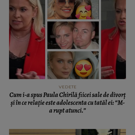
VEDETE
Cum i-a spus Paula Chirilă fiicei sale de divorț
și în ce relație este adolescenta cu tatăl ei: “M-
a rupt atunci.”