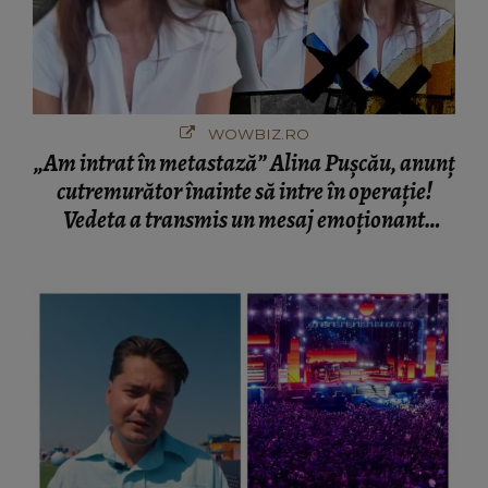
WOWBIZ.RO
„Am intrat în metastază” Alina Pușcău, anunț
cutremurător înainte să intre în operație!
Vedeta a transmis un mesaj emoționant
fanilor