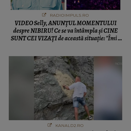
RADIOIMPULS.RO
VIDEO Selly, ANUNȚUL MOMENTULUI
despre NIBIRU! Ce se va întâmpla și CINE
SUNT CEI VIZAȚI de această situație: "Îmi e
ciudă că..."
KANALD2.RO