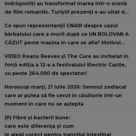
îndrăgostiți au transformat marea într-o scenă
de film romantic. Turiștii prezenți s-au uitat de
două ori
Ce spun reprezentanții CNAIR despre cazul
bărbatului care a murit după ce UN BOLOVAN A
CĂZUT peste mașina în care se afla? Motivul
pentru care NU pot fi montate plase de
VIDEO Keanu Reeves și The Cure au încheiat în
protecție în zona unde A AVUT LOC TRAGEDIA:
forță ediția a 12-a a festivalului Electric Castle,
"Ar însemna să..."
cu peste 264.000 de spectatori
Horoscop marți, 21 iulie 2026: Semnul zodiacal
care ar putea să fie cerut în căsătorie într-un
moment în care nu se aștepta
(P) Fibre și bacterii bune:
care este diferența și cum
le alegi corect pentru tranzitul intestinal