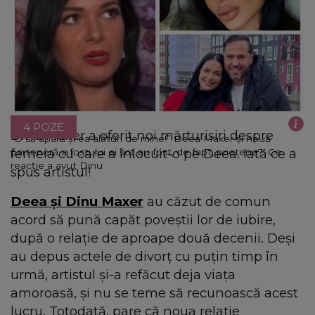
4 POZE
Dinu Maxer a oferit noi mărturisiri despre
“O să apară și ea alături de mine!” Deea Maxer și noua
femeia cu care a înlocuit-o pe Deea. Iată ce a
parteneră a fostului ei soț au fost, de fapt, prietene?! Ce
reacție a avut Dinu
spus artistul!
Deea și Dinu Maxer
au căzut de comun
acord să pună capăt poveștii lor de iubire,
după o relație de aproape două decenii. Deși
au depus actele de divorț cu puțin timp în
urmă, artistul și-a refăcut deja viața
amoroasă, și nu se teme să recunoască acest
lucru. Totodată, pare că noua relație