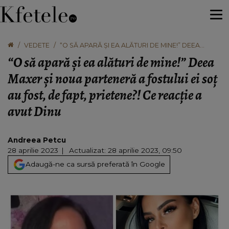
VEDETE
“O SĂ APARĂ ȘI EA ALĂTURI DE MINE!” DEEA
MAXER ȘI NOUA PARTENERĂ A FOSTULUI EI SOȚ
“O să apară și ea alături de mine!” Deea
AU FOST, DE FAPT, PRIETENE?! CE REACȚIE A
AVUT DINU
Maxer și noua parteneră a fostului ei soț
au fost, de fapt, prietene?! Ce reacție a
avut Dinu
Andreea Petcu
28 aprilie 2023
Actualizat: 28 aprilie 2023, 09:50
Adaugă-ne ca sursă preferată în Google