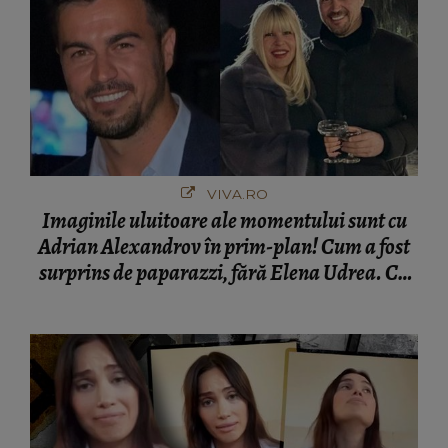
VIVA.RO
Imaginile uluitoare ale momentului sunt cu
Adrian Alexandrov în prim-plan! Cum a fost
surprins de paparazzi, fără Elena Udrea. Cu
cine s-a întâlnit partenerul fostei politiciene în
București! Gestul lui...