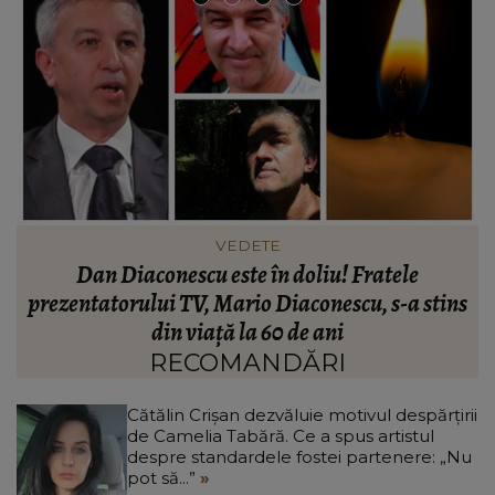
INFORMATIILE ZILEI
Noi detalii în cazul bărbatului găsit îngropat în
s
curtea unei case din Botoșani. Ce îi mărturisise
p
fiului său înainte să dispară: „Așa a fost găsit
cadavrul!”
RECOMANDĂRI
Cătălin Crișan dezvăluie motivul despărțirii
de Camelia Tabără. Ce a spus artistul
despre standardele fostei partenere: „Nu
pot să...”