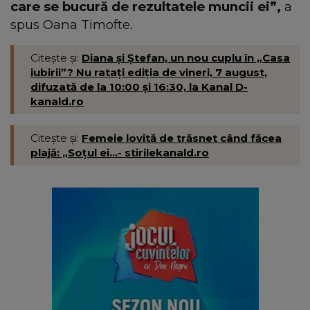
care se bucură de rezultatele muncii ei”,
a
spus Oana Timofte.
Citește și:
Diana și Ștefan, un nou cuplu în „Casa
iubirii”? Nu ratați ediția de vineri, 7 august,
difuzată de la 10:00 și 16:30, la Kanal D-
kanald.ro
Citește și:
Femeie lovită de trăsnet când făcea
plajă: „Soțul ei...- stirilekanald.ro