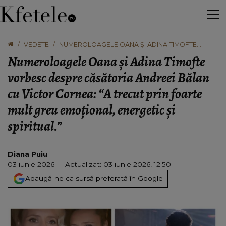
VEDETE
NUMEROLOAGELE OANA ȘI ADINA TIMOFTE
VORBESC DESPRE CĂSĂTORIA ANDREEI BĂLAN
Numeroloagele Oana și Adina Timofte
CU VICTOR CORNEA: “A TRECUT PRIN FOARTE
MULT GREU EMOȚIONAL, ENERGETIC ȘI
vorbesc despre căsătoria Andreei Bălan
SPIRITUAL.”
cu Victor Cornea: “A trecut prin foarte
mult greu emoțional, energetic și
spiritual.”
Diana Puiu
03 iunie 2026
Actualizat: 03 iunie 2026, 12:50
Adaugă-ne ca sursă preferată în Google