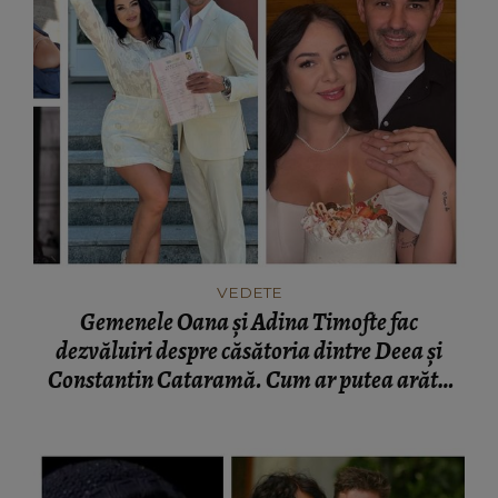
VEDETE
Gemenele Oana și Adina Timofte fac
dezvăluiri despre căsătoria dintre Deea și
Constantin Cataramă. Cum ar putea arăta
viitorul pentru ei: “Putem vorbi clar de o
despărțire la anul.”