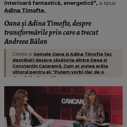
interioară fantastică, energetică”,
a spus
Adina Timofte.
Oana și Adina Timofte, despre
transformările prin care a trecut
Andreea Bălan
Citește și:
Gemele Oana și Adina Timofte fac
dezvăluiri despre căsătoria dintre Deea și
Constantin Cataramă. Cum ar putea arăta
viitorul pentru ei: “Putem vorbi clar de o
despărțire la anul.”