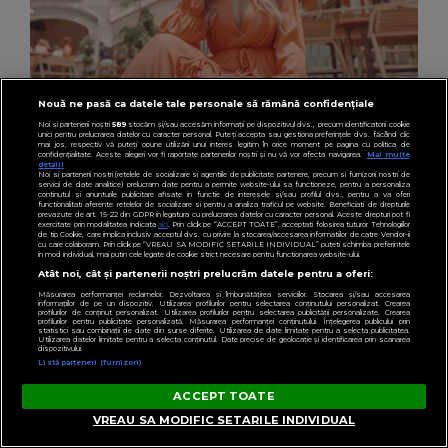
Nouă ne pasă ca datele tale personale să rămână confidențiale
Noi și partenerii noștri
589
stocăm și/sau accesăm informații pe dispozitivul dvs., precum identificatorii cookie
unici pentru prelucrarea datelor cu caracter personal. Puteți accepta sau gestiona preferințele dvs. făcând clic
mai jos, respectiv vă puteți opune utilizării unui interes legitim în orice moment pe pagina cu politica de
confidențialitate. Aceste alegeri vor fi raportate partenerilor noștri și nu vă vor afecta navigarea.
Mai multe
FASHION
detalii
Noi si partenerii nostri (retelele de socializare si agentiile de publicitate partenere, precum si furnizorii nostri de
Ce să porți în Italia în vara 2026. Cum să te
servicii de date analitice) prelucram date pentru a permite website-ului sa functioneze, pentru a personaliza
continutul si anunturile publicitare afisate in functie de interesele si/sau profilul dvs., pentru a va oferi
îmbraci în funcție de orașul pe care îl vizitezi
functionalitati aferente retelelor de socializare si pentru a analiza traficul pe website. Beneficiati de drepturile
prevazute de art. 15-22 din GDPR in legatura cu prelucrarea datelor cu caracter personal. Aceste drepturi pot fi
exercitate prin modalitatea indicata
aici
. Prin click pe “ACCEPT TOATE”, acceptati folosirea tuturor Tehnologiilor
de tip Cookie, care implica inclusiv acceptul dvs. cu privire la stocarea/accesarea informatiilor de catre Vendor-ii
cu care colaboram. Prin click pe “VREAU SA MODIFIC SETARILE INDIVIDUAL” puteti schimba preferintele
in mod individual, mai putin cele legate de cookie strict necesare pentru functionarea website-ului.
Atât noi, cât și partenerii noștri prelucrăm datele pentru a oferi:
Măsurarea performanței reclamelor. Dezvoltarea și îmbunătățirea serviciilor. Stocarea și/sau accesarea
informațiilor de pe un dispozitiv. Utilizarea profilurilor pentru selectarea conținutului personalizat. Crearea
profilurilor de conținut personalizat. Utilizarea profilurilor pentru selectarea publicității personalizate. Crearea
profilurilor pentru publicitate personalizată. Măsurarea performanței conținutului. Înțelegerea publicului prin
statistici sau combinații de date din surse diferite. Utilizarea de date limitate pentru a selecta publicitatea.
Utilizarea datelor limitate pentru a selecta conținutul. Date precise de geolocație și identificarea prin scanarea
dispozitivului.
Listă parteneri (furnizori)
ACCEPT TOATE
VREAU SA MODIFIC SETARILE INDIVIDUAL