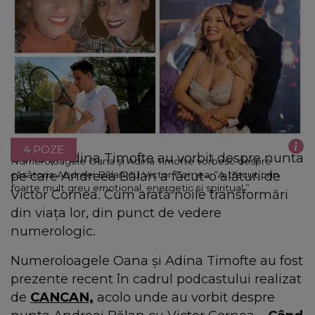
4 POZE
Oana și Adina Timofte au vorbit despre nunta
Numeroloagele Oana și Adina Timofte vorbesc despre
pe care Andreea Bălan a făcut-o alături de
căsătoria Andreei Bălan cu Victor Cornea: “A trecut prin
foarte mult greu emoțional, energetic și spiritual.”
Victor Cornea. Cum arată noile transformări
din viața lor, din punct de vedere
numerologic.
Numeroloagele Oana și Adina Timofte au fost
prezente recent în cadrul podcastului realizat
de
CANCAN,
acolo unde au vorbit despre