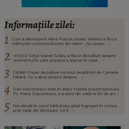
Informațiile zilei:
Cum a descoperit Alina Pușcău boala. Vedeta a făcut
mărturisiri cutremurătoare din salon: „Nu vreau...
»
VIDEO Soțul Ioanei Tufaru a făcut dezvăluiri despre
momentul în care aceasta a leșinat în casă:...
»
Cătălin Crișan dezvăluie motivul despărțirii de Camelia
Tabără. Ce a spus artistul despre...
»
Dan Diaconescu este în doliu! Fratele prezentatorului
TV, Mario Diaconescu, s-a stins din viață la 60 de ani
»
Noi detalii în cazul bărbatului găsit îngropat în curtea
unei case din Botoșani. Ce îi...
»