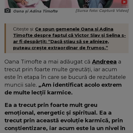
[Sursa foto: Captură Video]
Oana și Adina Timofte
Citește și:
Ce spun gemenele Oana și Adina
Timofte despre faptul că Victor Slav și Selina s-
ar fi despărțit: “Dacă știau să se alinieze,
puteau crește extraordinar de frumos.”
Oana Timofte a mai adăugat că
Andreea
a
trecut prin foarte multe greutăți, iar acum
este în etapa în care se bucură de rezultatele
muncii sale.
„Am identificat acolo extrem
de multe lecții karmice.
Ea a trecut prin foarte mult greu
emoțional, energetic și spiritual. Ea a
trecut prin această evoluție karmică, prin
conștientizare, iar acum este la un nivel în