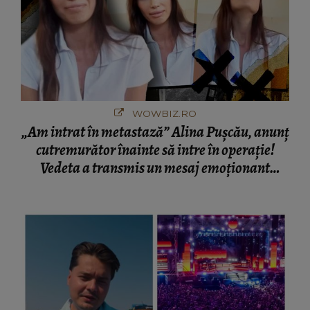
WOWBIZ.RO
„Am intrat în metastază” Alina Pușcău, anunț
cutremurător înainte să intre în operație!
Vedeta a transmis un mesaj emoționant
fanilor