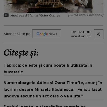
[Sursa foto: Facebook]
Andreea Bălan și Victor Cornea
DISTRIBUIE
Abonează-te pe
acest articol
Citește și:
Tapioca: ce este și cum poate fi utilizată în
bucătărie
Numeroloagele Adina și Oana Timofte, anunț în
lacrimi despre Mihaela Rădulescu: „Felix a lăsat
undeva ascuns un act care o va ajuta.”
5 soluții pentru a-ți recăpăta energia pe