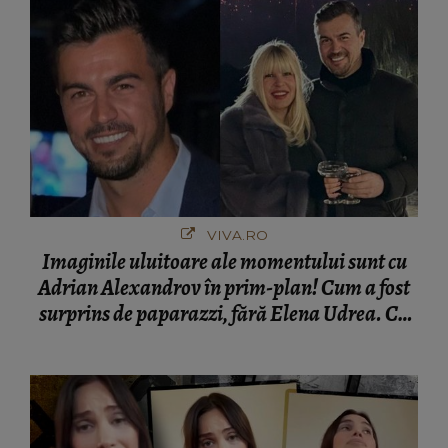
VIVA.RO
Imaginile uluitoare ale momentului sunt cu
Adrian Alexandrov în prim-plan! Cum a fost
surprins de paparazzi, fără Elena Udrea. Cu
cine s-a întâlnit partenerul fostei politiciene în
București! Gestul lui...