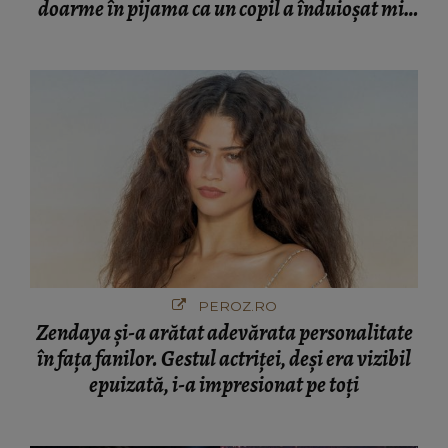
doarme în pijama ca un copil a înduioșat mii
de români
PEROZ.RO
Zendaya și-a arătat adevărata personalitate
în fața fanilor. Gestul actriței, deși era vizibil
epuizată, i-a impresionat pe toți