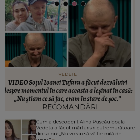
VEDETE
Cătălin Crișan dezvăluie motivul despărțirii de
ă:
Camelia Tabără. Ce a spus artistul despre
standardele fostei partenere: „Nu pot să...”
RECOMANDĂRI
Cum a descoperit Alina Pușcău boala.
Vedeta a făcut mărturisiri cutremurătoare
din salon: „Nu vreau să vă fie milă de
mine.”