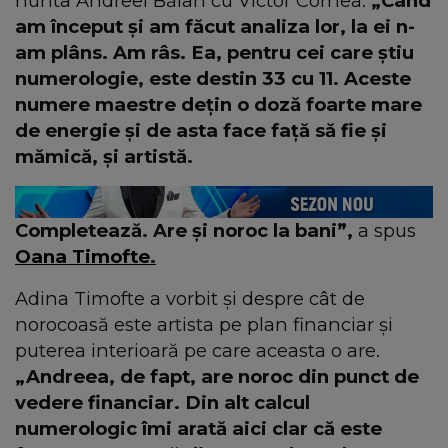
nunta Andreei Bălan cu Victor Cornea.
„Când
am început și am făcut analiza lor, la ei n-
am plâns. Am râs. Ea, pentru cei care știu
numerologie, este destin 33 cu 11. Aceste
numere maestre dețin o doză foarte mare
de energie și de asta face față să fie și
mămică, și artistă.
Completează. Are și noroc la bani”,
a spus
Oana Timofte.
Adina Timofte a vorbit și despre cât de
norocoasă este artista pe plan financiar și
puterea interioară pe care aceasta o are.
„Andreea, de fapt, are noroc din punct de
vedere financiar. Din alt calcul
numerologic îmi arată aici clar că este