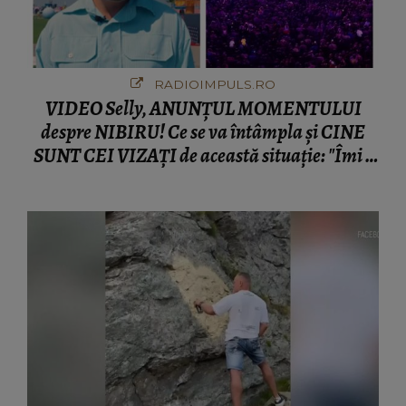
RADIOIMPULS.RO
VIDEO Selly, ANUNȚUL MOMENTULUI
despre NIBIRU! Ce se va întâmpla și CINE
SUNT CEI VIZAȚI de această situație: "Îmi e
ciudă că..."