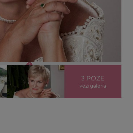
o cu părinții săi
3 POZE
vezi galeria