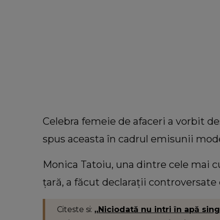
Celebra femeie de afaceri a vorbit de
spus aceasta în cadrul emisunii mod
Monica Tatoiu, una dintre cele mai c
țară, a făcut declarații controversate 
Citeste si:
„Niciodată nu intri în apă sin