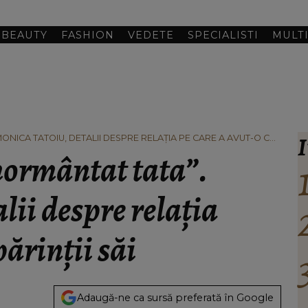
BEAUTY
FASHION
VEDETE
SPECIALISTI
MULT
I
ONICA TATOIU, DETALII DESPRE RELAȚIA PE CARE A AVUT-O CU
mormântat tata”.
lii despre relația
părinții săi
Adaugă-ne ca sursă preferată în Google