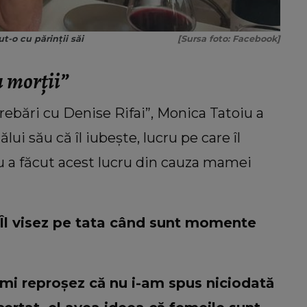
t-o cu părinții săi
[Sursa foto: Facebook]
u morții”
trebări cu Denise Rifai”, Monica Tatoiu a
lui său că îl iubește, lucru pe care îl
 nu a făcut acest lucru din cauza mamei
. Îl visez pe tata când sunt momente
Îmi reproșez că nu i-am spus niciodată