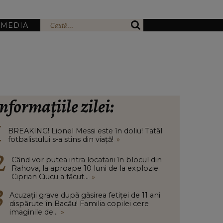
IMEDIA
nformațiile zilei:
BREAKING! Lionel Messi este în doliu! Tatăl
fotbalistului s-a stins din viață!
»
Când vor putea intra locatarii în blocul din
Rahova, la aproape 10 luni de la explozie.
Ciprian Ciucu a făcut...
»
Acuzații grave după găsirea fetiței de 11 ani
dispărute în Bacău! Familia copilei cere
imaginile de...
»