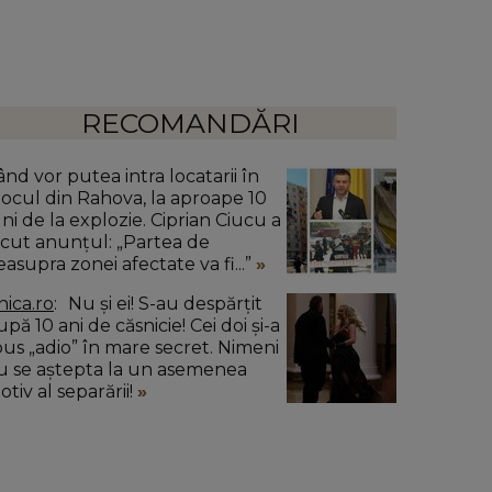
RECOMANDĂRI
ând vor putea intra locatarii în
locul din Rahova, la aproape 10
uni de la explozie. Ciprian Ciucu a
ăcut anunțul: „Partea de
easupra zonei afectate va fi...”
nica.ro
Nu și ei! S-au despărțit
pă 10 ani de căsnicie! Cei doi și-a
pus „adio” în mare secret. Nimeni
u se aștepta la un asemenea
tiv al separării!