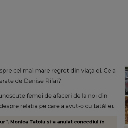
spre cel mai mare regret din viața ei. Ce a
erate de Denise Rifai?
unoscute femei de afaceri de la noi din
despre relația pe care a avut-o cu tatăl ei.
gur”. Monica Tatoiu și-a anulat concediul în