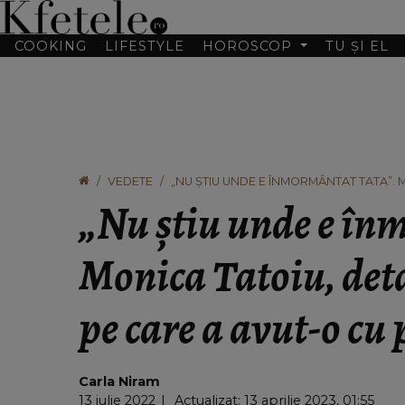
COOKING
LIFESTYLE
HOROSCOP
TU ȘI EL
VEDETE
„NU ȘTIU UNDE E ÎNMORMÂNTAT TATA”. M
PĂRINȚII SĂI
„Nu știu unde e în
Monica Tatoiu, deta
pe care a avut-o cu 
Carla Niram
13 iulie 2022
Actualizat: 13 aprilie 2023, 01:55