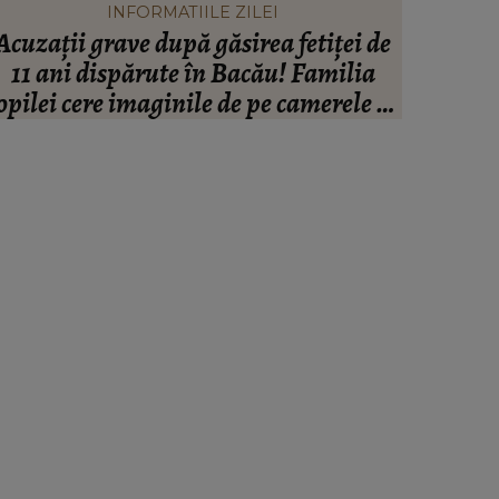
INFORMATIILE ZILEI
Acuzații grave după găsirea fetiței de
Johny Ro
11 ani dispărute în Bacău! Familia
ce se af
opilei cere imaginile de pe camerele de
femeie d
supraveghere: „Nu s-a mai dus sora
mea...”