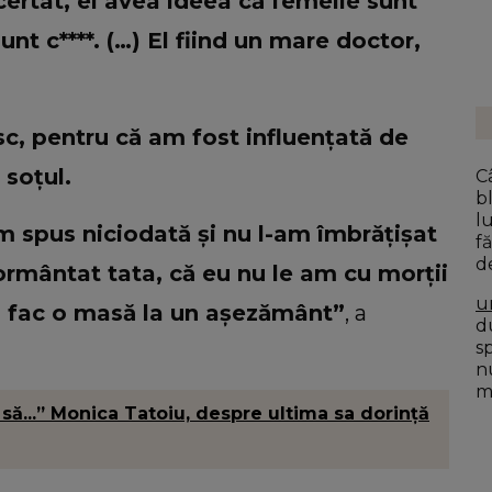
certat, el avea ideea că femeile sunt
unt c****. (…) El fiind un mare doctor,
sc, pentru că am fost influențată de
 soțul.
C
b
l
am spus niciodată și nu l-am îmbrățișat
f
d
ormântat tata, că eu nu le am cu morții
u
îi fac o masă la un așezământ”
, a
du
s
n
mo
u să...” Monica Tatoiu, despre ultima sa dorință