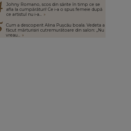
Johny Romano, scos din sărite în timp ce se
afla la cumpărături! Ce i-a o spus femeie după
ce artistul nu i-a...
»
Cum a descoperit Alina Pușcău boala. Vedeta a
făcut mărturisiri cutremurătoare din salon: „Nu
vreau...
»