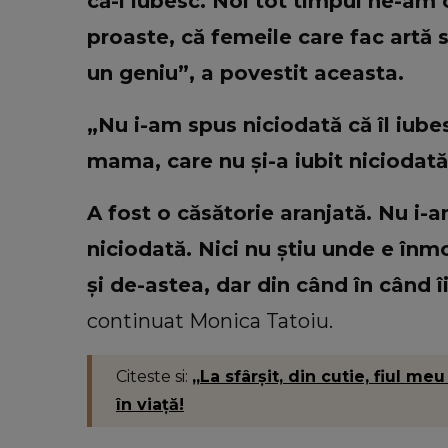
că-l iubesc. Noi tot timpul ne-am 
proaste, că femeile care fac artă s
un geniu”, a povestit aceasta.
„Nu i-am spus niciodată că îl iube
mama, care nu și-a iubit niciodată
A fost o căsătorie aranjată. Nu i-
niciodată. Nici nu știu unde e înm
și de-astea, dar din când în când 
continuat Monica Tatoiu.
Citeste si:
„La sfârșit, din cutie, fiul me
în viață!