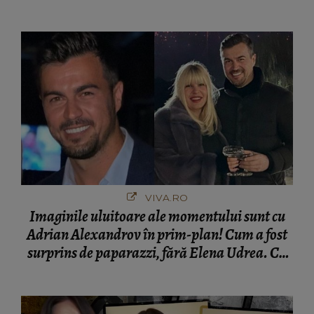
VIVA.RO
Imaginile uluitoare ale momentului sunt cu
Adrian Alexandrov în prim-plan! Cum a fost
surprins de paparazzi, fără Elena Udrea. Cu
cine s-a întâlnit partenerul fostei politiciene în
București! Gestul lui...