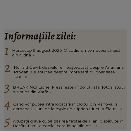
Informațiile zilei:
Horoscop 9 august 2026: O zodie simte nevoia să iasă
din rutină
»
Ronald Gavril, dezvăluire neașteptată despre Anamaria
Prodan! Ce spunea despre impresară cu doar șase
luni...
»
BREAKING! Lionel Messi este în doliu! Tatăl fotbalistului
s-a stins din viață!
»
Când vor putea intra locatarii în blocul din Rahova, la
aproape 10 luni de la explozie. Ciprian Ciucu a făcut...
»
Acuzații grave după găsirea fetiței de 11 ani dispărute în
Bacău! Familia copilei cere imaginile de...
»