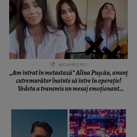
WOWBIZ.RO
„Am intrat în metastază” Alina Pușcău, anunț
cutremurător înainte să intre în operație!
Vedeta a transmis un mesaj emoționant
fanilor