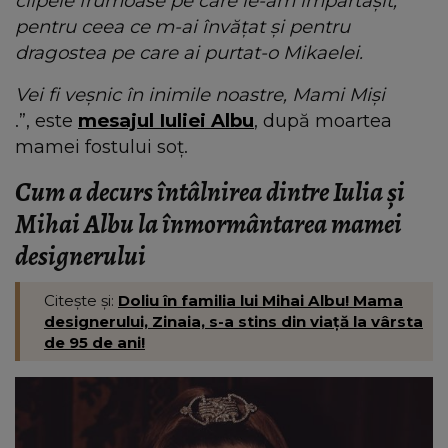
clipele frumoase pe care le-am împărtășit,
pentru ceea ce m-ai învățat și pentru
dragostea pe care ai purtat-o Mikaelei.
Vei fi veșnic în inimile noastre, Mami Miși
.”, este
mesajul Iuliei Albu
, după moartea
mamei fostului soț.
Cum a decurs întâlnirea dintre Iulia și
Mihai Albu la înmormântarea mamei
designerului
Citește și:
Doliu în familia lui Mihai Albu! Mama
designerului, Zinaia, s-a stins din viață la vârsta
de 95 de ani!