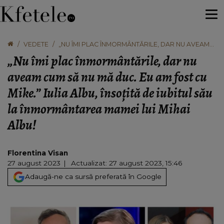
VEDETE
„NU ÎMI PLAC ÎNMORMÂNTĂRILE, DAR NU AVEAM
CUM SĂ NU MĂ DUC. EU AM FOST CU MIKE.” IULIA
„Nu îmi plac înmormântările, dar nu
ALBU, ÎNSOȚITĂ DE IUBITUL SĂU LA
ÎNMORMÂNTAREA MAMEI LUI MIHAI ALBU!
aveam cum să nu mă duc. Eu am fost cu
Mike.” Iulia Albu, însoțită de iubitul său
la înmormântarea mamei lui Mihai
Albu!
Florentina Visan
27 august 2023
Actualizat: 27 august 2023, 15:46
Adaugă-ne ca sursă preferată în Google