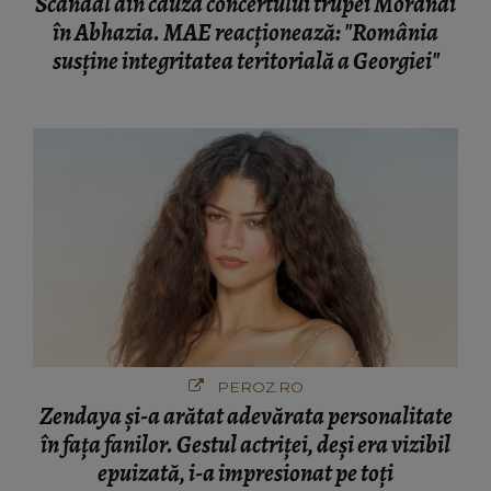
Scandal din cauza concertului trupei Morandi
în Abhazia. MAE reacționează: "România
susține integritatea teritorială a Georgiei"
PEROZ.RO
Zendaya și-a arătat adevărata personalitate
în fața fanilor. Gestul actriței, deși era vizibil
epuizată, i-a impresionat pe toți