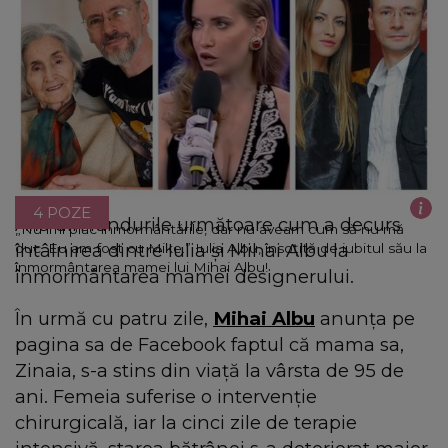
4 POZE
Află din rândurile următoare cum a decurs
„Nu îmi plac înmormântările, dar nu aveam cum să nu mă
întâlnirea dintre Iulia și Mihai Albu la
duc. Eu am fost cu Mike.” Iulia Albu, însoțită de iubitul său la
înmormântarea mamei lui Mihai Albu!
înmormântarea mamei designerului.
În urmă cu patru zile,
Mihai Albu
anunța pe
pagina sa de Facebook faptul că mama sa,
Zinaia, s-a stins din viață la vârsta de 95 de
ani. Femeia suferise o intervenție
chirurgicală, iar la cinci zile de terapie