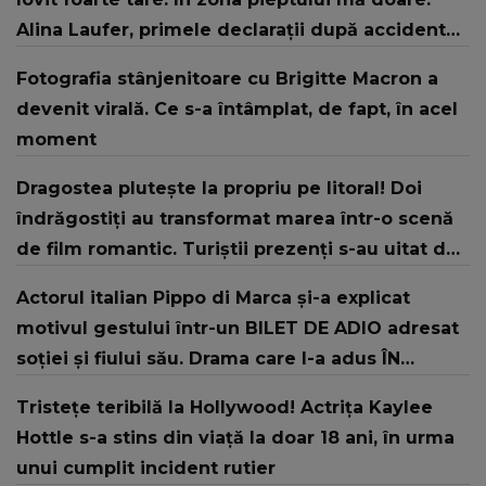
Alina Laufer, primele declarații după accidentul
rutier în care a fost implicată alături de familia
Fotografia stânjenitoare cu Brigitte Macron a
sa!
devenit virală. Ce s-a întâmplat, de fapt, în acel
moment
Dragostea plutește la propriu pe litoral! Doi
îndrăgostiți au transformat marea într-o scenă
de film romantic. Turiștii prezenți s-au uitat de
două ori
Actorul italian Pippo di Marca și-a explicat
motivul gestului într-un BILET DE ADIO adresat
soției și fiului său. Drama care l-a adus ÎN
PRAGUL DISPERĂRII, ducând o luptă grea în
Tristețe teribilă la Hollywood! Actrița Kaylee
tăcere, departe de ochii tuturor: "Îmi pare
Hottle s-a stins din viață la doar 18 ani, în urma
rău, nu mai pot suporta. Nu..."
unui cumplit incident rutier