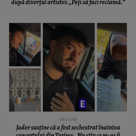
după divorțul artistei: „Poți să faci reclamă.”
VEDETE
Jador susține că a fost sechestrat înaintea
concertului din Torino: „Nu știu ce m-aș fi