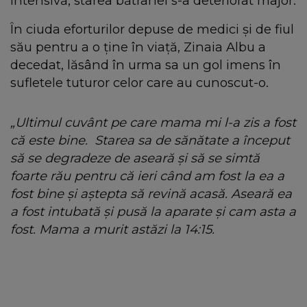
intensivă, starea bătrânei s-a deteriorat major.
În ciuda eforturilor depuse de medici și de fiul
său pentru a o ține în viață, Zinaia Albu a
decedat, lăsând în urma sa un gol imens în
sufletele tuturor celor care au cunoscut-o.
„Ultimul cuvânt pe care mama mi l-a zis a fost
că este bine.
Starea sa de sănătate a început
să se degradeze de aseară și să se simtă
foarte rău pentru că ieri când am fost la ea a
fost bine și aștepta să revină acasă. Aseară ea
a fost intubată și pusă la aparate și cam asta a
fost. Mama a murit astăzi la 14:15.