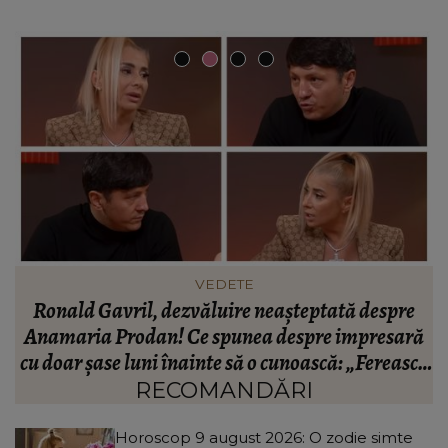
INFORMATIILE ZILEI
BREAKING! Lionel Messi este în doliu! Tatăl
ă
fotbalistului s-a stins din viață!
R
că
C
RECOMANDĂRI
Horoscop 9 august 2026: O zodie simte