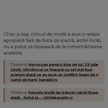
Chiar și așa, criticul de modă a avut o relație
apropiată față de fosta sa soacră, astfel încât,
nu a putut să lipsească de la înmormântarea
acesteia.
Citește și:
Horoscop pentru ziua de joi, 23 iulie
2026: Vărsătorul se împacă cu cel mai bun
prieten după ce au avut un conflict legat de o
sumă de bani- kanald.ro
Citește și:
Femeie lovită de trăsnet când făcea
plajă: „Soțul ei...- stirilekanald.ro