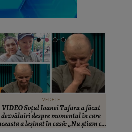
VEDETE
VIDEO Soțul Ioanei Tufaru a făcut
Cătăl
dezvăluiri despre momentul în care
despărț
aceasta a leșinat în casă: „Nu știam ce
spus art
să fac, eram în stare de șoc.”
p