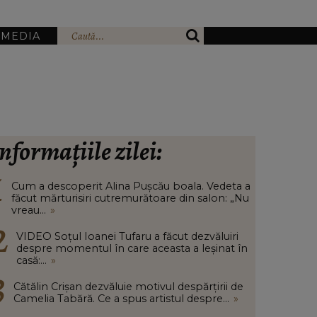
IMEDIA
nformațiile zilei:
Cum a descoperit Alina Pușcău boala. Vedeta a
făcut mărturisiri cutremurătoare din salon: „Nu
vreau...
»
VIDEO Soțul Ioanei Tufaru a făcut dezvăluiri
despre momentul în care aceasta a leșinat în
casă:...
»
Cătălin Crișan dezvăluie motivul despărțirii de
Camelia Tabără. Ce a spus artistul despre...
»