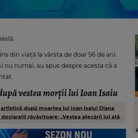
easlă.
ins din viață la vârsta de doar 56 de ani.
și nu numai, au spus despre acesta că a
ntat.
 după vestea morții lui Ioan Isaiu
VEDETE
artistică după moartea lui Ioan Isaiu! Diana
atele
Cum a descoperit Alina Pușcău boala.
eclarații răvășitoare: „Vestea plecării lui atât
nescu,
Vedeta a făcut mărturisiri
ni
cutremurătoare din salon: „Nu vreau
să vă fie milă de mine.”