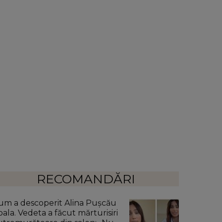
RECOMANDĂRI
um a descoperit Alina Pușcău
oala. Vedeta a făcut mărturisiri