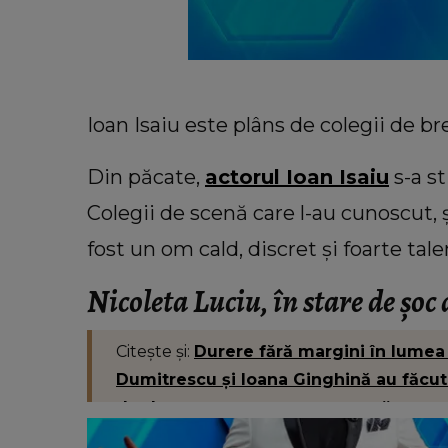
Ioan Isaiu este plâns de colegii de br
Din păcate,
actorul Ioan Isaiu
s-a st
Colegii de scenă care l-au cunoscut, 
fost un om cald, discret și foarte tale
Nicoleta Luciu, în stare de șoc
VEDETE
Citește și:
Durere fără margini în lumea 
Dan Diaconescu este în doliu! Fr
Dumitrescu și Ioana Ginghină au făcut d
prezentatorului TV, Mario Diaco
de devreme este un mare șoc.”
s-a stins din viață la 60 de a