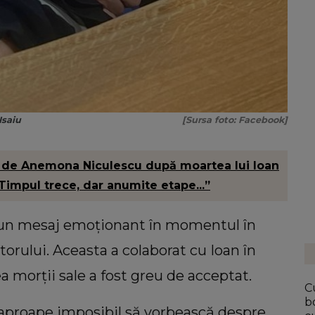
Isaiu
[Sursa foto: Facebook]
 de Anemona Niculescu după moartea lui Ioan
 „Timpul trece, dar anumite etape...”
un mesaj emoționant în momentul în
ctorului. Aceasta a colaborat cu Ioan în
a morții sale a fost greu de acceptat.
C
b
 aproape imposibil să vorbească despre