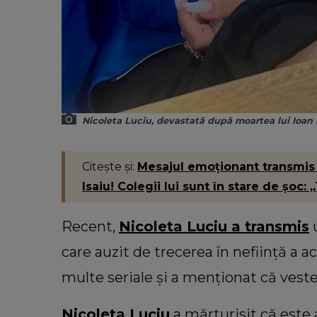
Nicoleta Luciu, devastată după moartea lui Ioan 
Citește și:
Mesajul emoționant transmis
Isaiu! Colegii lui sunt în stare de șoc:
Recent,
Nicoleta Luciu a transmis
care auzit de trecerea în neființă a a
multe seriale și a menționat că veste
Nicoleta Luciu
a mărturisit că este