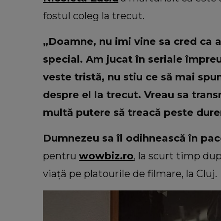
fostul coleg la trecut.
„Doamne, nu imi vine sa cred ca a
special. Am jucat în seriale împr
veste tristă, nu stiu ce să mai spu
despre el la trecut. Vreau sa trans
multă putere să treacă peste durer
Dumnezeu sa îl odihnească în pa
pentru
wowbiz.ro
, la scurt timp dup
viață pe platourile de filmare, la Cluj.