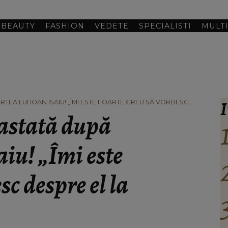
BEAUTY
FASHION
VEDETE
SPECIALISTI
MULT
I
TEA LUI IOAN ISAIU! „ÎMI ESTE FOARTE GREU SĂ VORBESC
vastată după
aiu! „Îmi este
sc despre el la