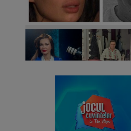
Nicoleta Luciu, devastată după moartea lui Ioan Isa