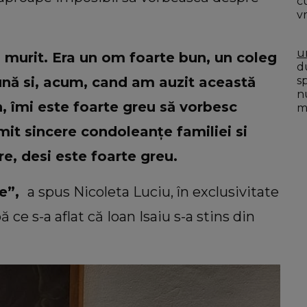
c
v
u
 murit. Era un om foarte bun, un coleg
du
s
eună si, acum, cand am auzit această
n
n, îmi este foarte greu să vorbesc
mo
mit sincere condoleanțe familiei si
e, desi este foarte greu.
ce”,
a spus Nicoleta Luciu, în exclusivitate
ă ce s-a aflat că Ioan Isaiu s-a stins din