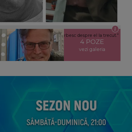
iu! „Îmi este foarte greu să vorbesc despre el la trecut.”
4 POZE
vezi galeria