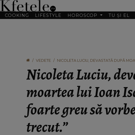
COOKING
LIFESTYLE
HOROSCOP
TU ȘI EL
VEDETE
NICOLETA LUCIU, DEVASTATĂ DUPĂ MOAR
DESPRE EL LA TRECUT.”
Nicoleta Luciu, de
moartea lui Ioan Is
foarte greu să vorbe
trecut.”