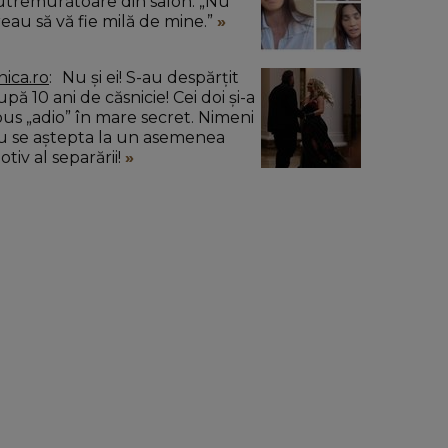
utremurătoare din salon: „Nu
reau să vă fie milă de mine.”
nica.ro
Nu și ei! S-au despărțit
pă 10 ani de căsnicie! Cei doi și-a
pus „adio” în mare secret. Nimeni
u se aștepta la un asemenea
tiv al separării!