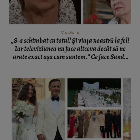
VEDETE
„S-a schimbat cu totul! Și viața noastră la fel!
Iar televiziunea nu face altceva decât să ne
arate exact așa cum suntem.” Ce face Sanda
Țăranu, după ce a decis să se retragă din
lumina reflectoarelor