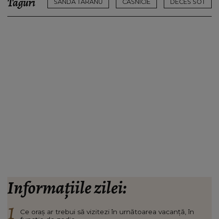
Taguri
SANDA TARANU
CASNICIE
DECES SOT
Informațiile zilei:
Ce oraș ar trebui să vizitezi în urnătoarea vacanță, în