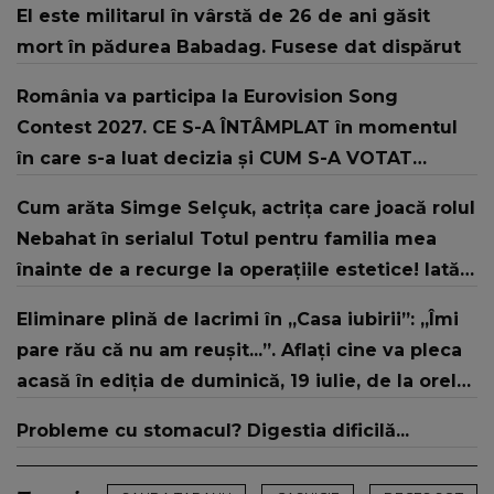
El este militarul în vârstă de 26 de ani găsit
mort în pădurea Babadag. Fusese dat dispărut
România va participa la Eurovision Song
Contest 2027. CE S-A ÎNTÂMPLAT în momentul
în care s-a luat decizia și CUM S-A VOTAT
revenirea în concurs: "Reprezintă un proiect
Cum arăta Simge Selçuk, actrița care joacă rolul
strategic de..."
Nebahat în serialul Totul pentru familia mea
înainte de a recurge la operațiile estetice! Iată
ce aspect fizic uluitor avea aceasta la 19 ani:
Eliminare plină de lacrimi în „Casa iubirii”: „Îmi
„Tinerețe rebelă”
pare rău că nu am reușit...”. Aflați cine va pleca
acasă în ediția de duminică, 19 iulie, de la orele
16:00 și 19:00, doar la Kanal D
Probleme cu stomacul? Digestia dificilă...