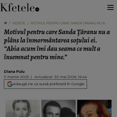
VEDETE
MOTIVUL PENTRU CARE SANDA ȚĂRANU NU A
PLÂNS LA ÎNMORMÂNTAREA SOȚULUI EI. “ABIA
Motivul pentru care Sanda Țăranu nu a
ACUM ÎMI DAU SEAMA CE MULT A ÎNSEMNAT
PENTRU MINE.”
plâns la înmormântarea soțului ei.
“Abia acum îmi dau seama ce mult a
însemnat pentru mine.”
Diana Puiu
11 martie 2025
Actualizat: 30 mai 2026, 16:44
Adaugă-ne ca sursă preferată în Google