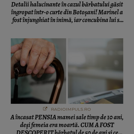
Detalii halucinante în cazul bărbatului găsit
îngropat într-o curte din Botoșani! Marinel a
fost înjunghiat în inimă, iar concubina lui se
numără printre suspecți
RADIOIMPULS.RO
A încasat PENSIA mamei sale timp de 10 ani,
deși femeia era moartă. CUM A FOST
DESCOPERIT bărbatul de 50 de ani și ce