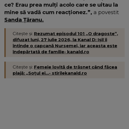
ce? Erau prea mulți acolo care se uitau la
mine să vadă cum reacționez.”,
a povestit
Sanda Țăranu.
Citește și:
Rezumat episodul 101 „O dragoste”,
difuzat luni, 27 iulie 2026, la Kanal D: Ișil îi
întinde o capcană Nursemei, iar aceasta este
îndepărtată de familie- kanald.ro
Citește și:
Femeie lovită de trăsnet când făcea
plajă: „Soțul ei...- stirilekanald.ro