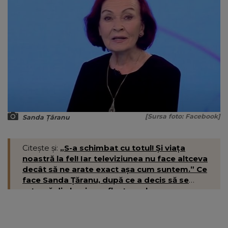
[Sursa foto: Facebook]
Sanda Țăranu
Citește și:
„S-a schimbat cu totul! Și viața
noastră la fel! Iar televiziunea nu face altceva
decât să ne arate exact așa cum suntem.” Ce
face Sanda Țăranu, după ce a decis să se
retragă din lumina reflectoarelor