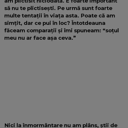
am plictisit niciodată. E foarte important
să nu te plictisești. Pe urmă sunt foarte
multe tentații în viața asta. Poate că am
simțit, dar ce pui în loc? Întotdeauna
făceam comparații și îmi spuneam: “soțul
meu nu ar face așa ceva.”
Nici la înmormântare nu am plâns, știi de