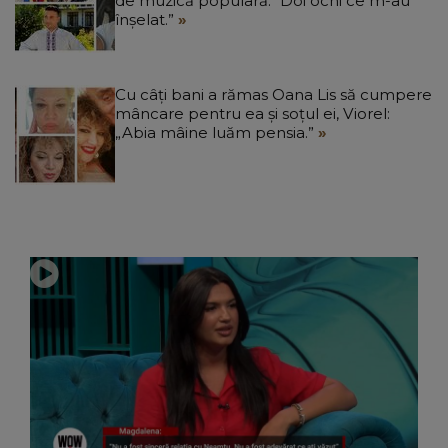
de muzică populară: “Doi ochi ce m-au
înșelat.”
Cu câți bani a rămas Oana Lis să cumpere
mâncare pentru ea și soțul ei, Viorel:
„Abia mâine luăm pensia.”