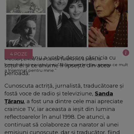
4 POZE
Sanda Țăranu a vorbit despre căsnicia cu
Motivul pentru care Sanda Țăranu nu a plâns la
soțul ei și ce anume îi lipsește din acea
înmormântarea soțului ei. “Abia acum îmi dau seama ce mult
a însemnat pentru mine.”
perioadă.
Cunoscuta actriță, jurnalistă, traducătoare și
fostă voce de radio și televiziune,
Sanda
Țăranu
, a fost una dintre cele mai apreciate
crainice TV, iar aceasta a ieșit din lumina
reflectoarelor în anul 1998. De atunci, a
continuat să colaboreze ca narator al unei
emisiuni cunoscute, dar și traducător, fiind