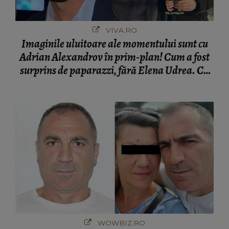
VIVA.RO
Imaginile uluitoare ale momentului sunt cu
Adrian Alexandrov în prim-plan! Cum a fost
surprins de paparazzi, fără Elena Udrea. Cu
cine s-a întâlnit partenerul fostei politiciene în
București! Gestul lui...
WOWBIZ.RO