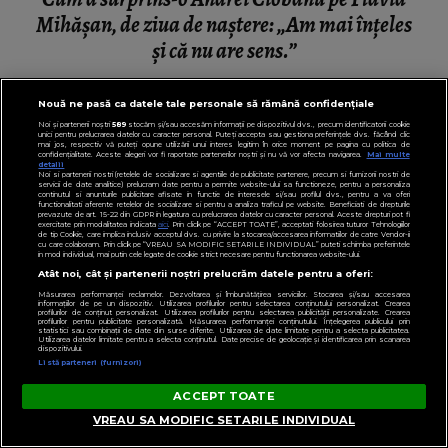
Mihășan, de ziua de naștere: „Am mai înțeles
și că nu are sens.”
Nouă ne pasă ca datele tale personale să rămână confidențiale
Noi și partenerii noștri
589
stocăm și/sau accesăm informații pe dispozitivul dvs., precum identificatorii cookie
unici pentru prelucrarea datelor cu caracter personal. Puteți accepta sau gestiona preferințele dvs. făcând clic
mai jos, respectiv vă puteți opune utilizării unui interes legitim în orice moment pe pagina cu politica de
confidențialitate. Aceste alegeri vor fi raportate partenerilor noștri și nu vă vor afecta navigarea.
Mai multe
detalii
Noi si partenerii nostri (retelele de socializare si agentiile de publicitate partenere, precum si furnizorii nostri de
servicii de date analitice) prelucram date pentru a permite website-ului sa functioneze, pentru a personaliza
continutul si anunturile publicitare afisate in functie de interesele si/sau profilul dvs., pentru a va oferi
functionalitati aferente retelelor de socializare si pentru a analiza traficul pe website. Beneficiati de drepturile
prevazute de art. 15-22 din GDPR in legatura cu prelucrarea datelor cu caracter personal. Aceste drepturi pot fi
exercitate prin modalitatea indicata
aici
. Prin click pe “ACCEPT TOATE”, acceptati folosirea tuturor Tehnologiilor
de tip Cookie, care implica inclusiv acceptul dvs. cu privire la stocarea/accesarea informatiilor de catre Vendor-ii
cu care colaboram. Prin click pe “VREAU SA MODIFIC SETARILE INDIVIDUAL” puteti schimba preferintele
in mod individual, mai putin cele legate de cookie strict necesare pentru functionarea website-ului.
Atât noi, cât și partenerii noștri prelucrăm datele pentru a oferi:
Măsurarea performanței reclamelor. Dezvoltarea și îmbunătățirea serviciilor. Stocarea și/sau accesarea
informațiilor de pe un dispozitiv. Utilizarea profilurilor pentru selectarea conținutului personalizat. Crearea
profilurilor de conținut personalizat. Utilizarea profilurilor pentru selectarea publicității personalizate. Crearea
profilurilor pentru publicitate personalizată. Măsurarea performanței conținutului. Înțelegerea publicului prin
statistici sau combinații de date din surse diferite. Utilizarea de date limitate pentru a selecta publicitatea.
Utilizarea datelor limitate pentru a selecta conținutul. Date precise de geolocație și identificarea prin scanarea
dispozitivului.
Listă parteneri (furnizori)
ACCEPT TOATE
VREAU SA MODIFIC SETARILE INDIVIDUAL
VEDETE