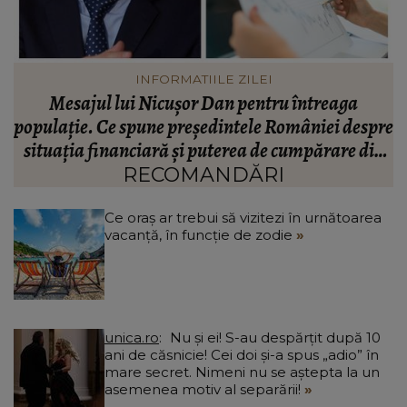
VEDETE
Valentin Sanfira, acuzații despre infidelitate? Ce
re
mărturisiri a făcut artistul de muzică populară:
m
n
“Doi ochi ce m-au înșelat.”
”
RECOMANDĂRI
Ce oraș ar trebui să vizitezi în urnătoarea
vacanță, în funcție de zodie
unica.ro
Nu și ei! S-au despărțit după 10
ani de căsnicie! Cei doi și-a spus „adio” în
mare secret. Nimeni nu se aștepta la un
asemenea motiv al separării!