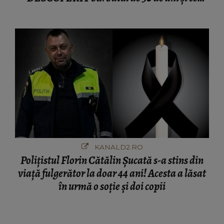
afacere a deschis cu banii obținuți? SUMA E
COLOSALĂ
KANALD2.RO
Polițistul Florin Cătălin Șucată s-a stins din
viață fulgerător la doar 44 ani! Acesta a lăsat
în urmă o soție și doi copii