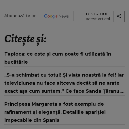
DISTRIBUIE
Abonează-te pe
acest articol
Citește și:
Tapioca: ce este și cum poate fi utilizată în
bucătărie
„S-a schimbat cu totul! Și viața noastră la fel! Iar
televiziunea nu face altceva decât să ne arate
exact așa cum suntem.” Ce face Sanda Țăranu,
după ce a decis să se retragă din lumina
Principesa Margareta a fost exemplu de
reflectoarelor
rafinament și eleganță. Detaliile apariției
impecabile din Spania