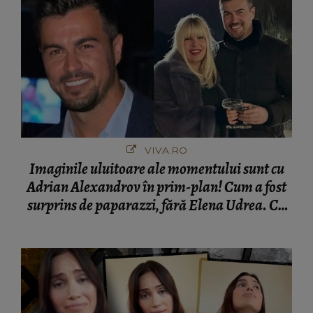
VIVA.RO
Imaginile uluitoare ale momentului sunt cu
Adrian Alexandrov în prim-plan! Cum a fost
surprins de paparazzi, fără Elena Udrea. Cu
cine s-a întâlnit partenerul fostei politiciene în
București! Gestul lui...