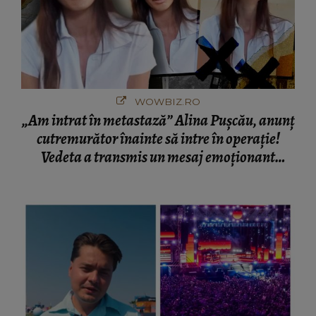
WOWBIZ.RO
„Am intrat în metastază” Alina Pușcău, anunț
cutremurător înainte să intre în operație!
Vedeta a transmis un mesaj emoționant
fanilor