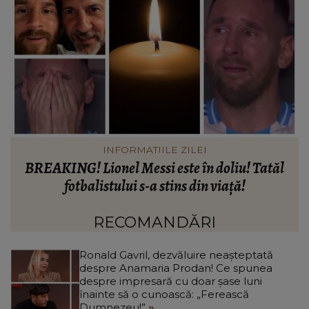
INFORMATIILE ZILEI
Când vor putea intra locatarii în blocul din
Rahova, la aproape 10 luni de la explozie. Ciprian
d
Ciucu a făcut anunțul: „Partea de deasupra zonei
d
afectate va fi...”
RECOMANDĂRI
Ronald Gavril, dezvăluire neașteptată
despre Anamaria Prodan! Ce spunea
despre impresară cu doar șase luni
înainte să o cunoască: „Ferească
Dumnezeu!”