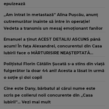
epuizează
„Am intrat în metastază” Alina Pușcău, anunț
cutremurător înainte să intre în operație!
Vedeta a transmis un mesaj emoționant fanilor
Emanuel a ținut ACEST DETALIU ASCUNS până
acum! În fața Alexandrei, concurentul din Casa
Iubirii face o MĂRTURISIRE NEAȘTEPTATĂ
despre mama sa: "I-am spus și ei în față, eu nu
Polițistul Florin Cătălin Șucată s-a stins din viață
te iubesc pentru că..."
fulgerător la doar 44 ani! Acesta a lăsat în urmă
o soție și doi copii
Cine este Dany, bărbatul al cărui nume este
scris pe colierul noii concurente din „Casa
iubirii”... Vezi mai mult