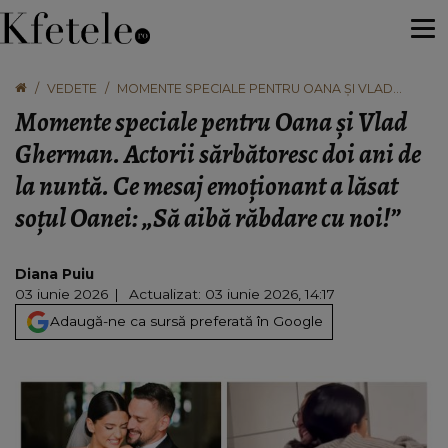
VEDETE
MOMENTE SPECIALE PENTRU OANA ȘI VLAD
GHERMAN. ACTORII SĂRBĂTORESC DOI ANI DE LA
Momente speciale pentru Oana și Vlad
NUNTĂ. CE MESAJ EMOȚIONANT A LĂSAT SOȚUL
OANEI: „SĂ AIBĂ RĂBDARE CU NOI!”
Gherman. Actorii sărbătoresc doi ani de
la nuntă. Ce mesaj emoționant a lăsat
soțul Oanei: „Să aibă răbdare cu noi!”
Diana Puiu
03 iunie 2026
Actualizat: 03 iunie 2026, 14:17
Adaugă-ne ca sursă preferată în Google