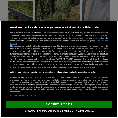
Nouă ne pasă ca datele tale personale să rămână confidențiale
Noi și partenerii noștri
589
stocăm și/sau accesăm informații pe dispozitivul dvs., precum identificatorii cookie
unici pentru prelucrarea datelor cu caracter personal. Puteți accepta sau gestiona preferințele dvs. făcând clic
mai jos, respectiv vă puteți opune utilizării unui interes legitim în orice moment pe pagina cu politica de
confidențialitate. Aceste alegeri vor fi raportate partenerilor noștri și nu vă vor afecta navigarea.
Mai multe
detalii
INFORMATIILE ZILEI
Noi si partenerii nostri (retelele de socializare si agentiile de publicitate partenere, precum si furnizorii nostri de
servicii de date analitice) prelucram date pentru a permite website-ului sa functioneze, pentru a personaliza
Noi detalii în cazul bărbatului găsit îngropat
continutul si anunturile publicitare afisate in functie de interesele si/sau profilul dvs., pentru a va oferi
functionalitati aferente retelelor de socializare si pentru a analiza traficul pe website. Beneficiati de drepturile
în curtea unei case din Botoșani. Ce îi
prevazute de art. 15-22 din GDPR in legatura cu prelucrarea datelor cu caracter personal. Aceste drepturi pot fi
exercitate prin modalitatea indicata
aici
. Prin click pe “ACCEPT TOATE”, acceptati folosirea tuturor Tehnologiilor
de tip Cookie, care implica inclusiv acceptul dvs. cu privire la stocarea/accesarea informatiilor de catre Vendor-ii
mărturisise fiului său înainte să dispară: „Așa
cu care colaboram. Prin click pe “VREAU SA MODIFIC SETARILE INDIVIDUAL” puteti schimba preferintele
in mod individual, mai putin cele legate de cookie strict necesare pentru functionarea website-ului.
a fost găsit cadavrul!”
Atât noi, cât și partenerii noștri prelucrăm datele pentru a oferi:
Măsurarea performanței reclamelor. Dezvoltarea și îmbunătățirea serviciilor. Stocarea și/sau accesarea
informațiilor de pe un dispozitiv. Utilizarea profilurilor pentru selectarea conținutului personalizat. Crearea
profilurilor de conținut personalizat. Utilizarea profilurilor pentru selectarea publicității personalizate. Crearea
profilurilor pentru publicitate personalizată. Măsurarea performanței conținutului. Înțelegerea publicului prin
statistici sau combinații de date din surse diferite. Utilizarea de date limitate pentru a selecta publicitatea.
Utilizarea datelor limitate pentru a selecta conținutul. Date precise de geolocație și identificarea prin scanarea
dispozitivului.
Listă parteneri (furnizori)
ACCEPT TOATE
VREAU SA MODIFIC SETARILE INDIVIDUAL