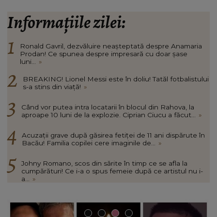
Informațiile zilei:
Ronald Gavril, dezvăluire neașteptată despre Anamaria
Prodan! Ce spunea despre impresară cu doar șase
luni...
»
BREAKING! Lionel Messi este în doliu! Tatăl fotbalistului
s-a stins din viață!
»
Când vor putea intra locatarii în blocul din Rahova, la
aproape 10 luni de la explozie. Ciprian Ciucu a făcut...
»
Acuzații grave după găsirea fetiței de 11 ani dispărute în
Bacău! Familia copilei cere imaginile de...
»
Johny Romano, scos din sărite în timp ce se afla la
cumpărături! Ce i-a o spus femeie după ce artistul nu i-
a...
»