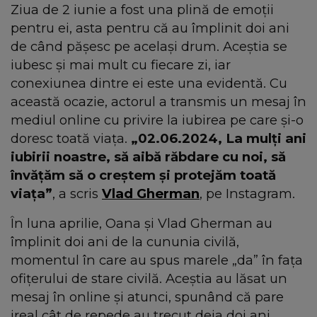
Ziua de 2 iunie a fost una plină de emoții
pentru ei, asta pentru că au împlinit doi ani
de când pășesc pe același drum. Aceștia se
iubesc și mai mult cu fiecare zi, iar
conexiunea dintre ei este una evidentă. Cu
această ocazie, actorul a transmis un mesaj în
mediul online cu privire la iubirea pe care și-o
doresc toată viața.
„02.06.2024, La mulți ani
iubirii noastre, să aibă răbdare cu noi, să
învățăm să o creștem și protejăm toată
viața”
, a scris
Vlad Gherman
, pe Instagram.
În luna aprilie, Oana și Vlad Gherman au
împlinit doi ani de la cununia civilă,
momentul în care au spus marele „da” în fața
ofițerului de stare civilă. Aceștia au lăsat un
mesaj în online și atunci, spunând că pare
ireal cât de repede au trecut deja doi ani.