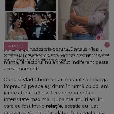
4 POZE
Fericire de nedescris pentru Oana și Vlad
Momente speciale pentru Oana și Vlad Gherman. Actorii
Gherman. Aceștia sărbătoresc doi ani de la
sărbătoresc doi ani de la nuntă. Ce mesaj emoționant a lăsat
soțul Oanei: „Să aibă răbdare cu noi!”
nuntă, iar actorul nu a trecut indiferent peste
acest moment.
Oana și Vlad Gherman au hotărât să meargă
împreună pe același drum în urmă cu doi ani,
iar de atunci trăiesc fiecare moment cu
intensitate maximă. După mai mulți ani în
care au fost într-o
relație,
aceștia au luat
decizia că vor să-și fie alături toată viața, așa