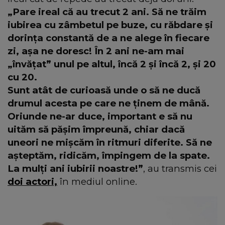
„Pare ireal că au trecut 2 ani. Să ne trăim
iubirea cu zâmbetul pe buze, cu răbdare şi
dorința constantă de a ne alege în fiecare
zi, aşa ne doresc! În 2 ani ne-am mai
„învățat” unul pe altul, încă 2 şi încă 2, şi 20
cu 20.
Sunt atât de curioasă unde o să ne ducă
drumul acesta pe care ne ținem de mână.
Oriunde ne-ar duce, important e să nu
uităm să păşim împreună, chiar dacă
uneori ne mişcăm în ritmuri diferite. Să ne
aşteptăm, ridicăm, împingem de la spate.
La mulți ani iubirii noastre!”
, au transmis cei
doi actori,
în mediul online.