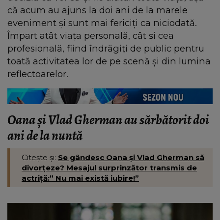
că acum au ajuns la doi ani de la marele
eveniment și sunt mai fericiți ca niciodată.
Împart atât viața personală, cât și cea
profesională, fiind îndrăgiți de public pentru
toată activitatea lor de pe scenă și din lumina
reflectoarelor.
Oana și Vlad Gherman au sărbătorit doi
ani de la nuntă
Citește și:
Se gândesc Oana și Vlad Gherman să
divorțeze? Mesajul surprinzător transmis de
actriță:” Nu mai există iubire!”