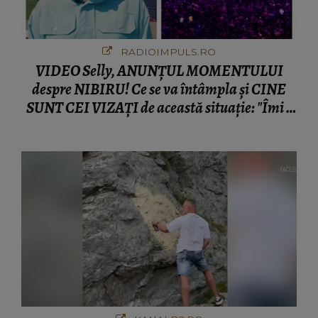
RADIOIMPULS.RO
VIDEO Selly, ANUNȚUL MOMENTULUI
despre NIBIRU! Ce se va întâmpla și CINE
SUNT CEI VIZAȚI de această situație: "Îmi e
ciudă că..."