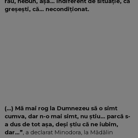
rău, nebun, așa… indiferent de situație, că
greșești, că… necondiționat.
(…) Mă mai rog la Dumnezeu să o simt
cumva, dar n-o mai simt, nu știu… parcă s-
a dus de tot așa, deși știu că ne iubim,
dar…”
, a declarat Minodora, la Mădălin