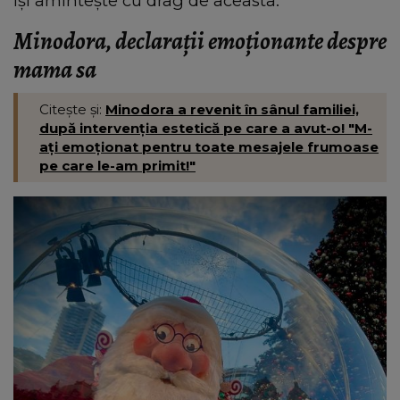
își amintește cu drag de aceasta.
Minodora, declarații emoționante despre
mama sa
Citește și:
Minodora a revenit în sânul familiei,
după intervenția estetică pe care a avut-o! "M-
ați emoționat pentru toate mesajele frumoase
pe care le-am primit!"