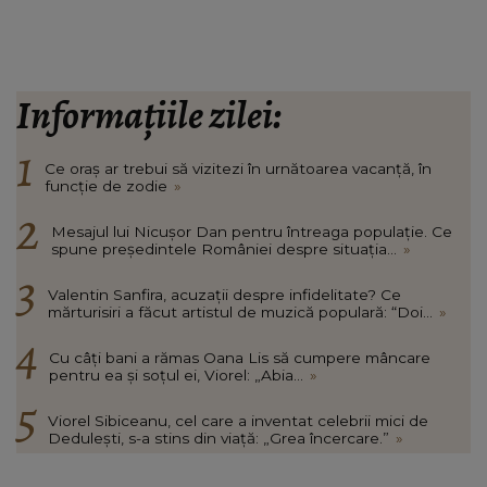
Informațiile zilei:
Ce oraș ar trebui să vizitezi în urnătoarea vacanță, în
funcție de zodie
»
Mesajul lui Nicușor Dan pentru întreaga populație. Ce
spune președintele României despre situația...
»
Valentin Sanfira, acuzații despre infidelitate? Ce
mărturisiri a făcut artistul de muzică populară: “Doi...
»
Cu câți bani a rămas Oana Lis să cumpere mâncare
pentru ea și soțul ei, Viorel: „Abia...
»
Viorel Sibiceanu, cel care a inventat celebrii mici de
Dedulești, s-a stins din viață: „Grea încercare.”
»