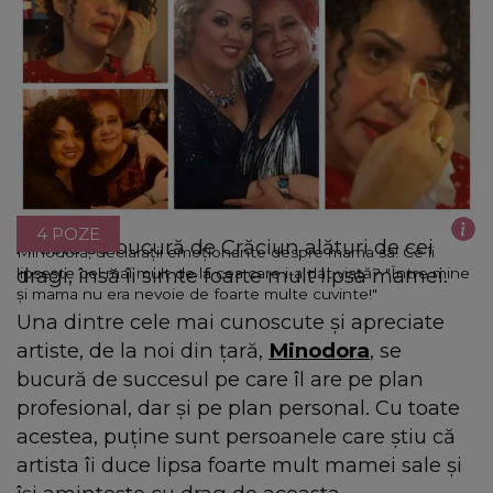
4 POZE
Artista se bucură de Crăciun alături de cei
Minodora, declarații emoționante despre mama sa! Ce îi
dragi, însă îi simte foarte mult lipsa mamei.
lipsește cel mai mult de la cea care i-a dat viață? "Între mine
și mama nu era nevoie de foarte multe cuvinte!"
Una dintre cele mai cunoscute și apreciate
artiste, de la noi din țară,
Minodora
, se
bucură de succesul pe care îl are pe plan
profesional, dar și pe plan personal. Cu toate
acestea, puține sunt persoanele care știu că
artista îi duce lipsa foarte mult mamei sale și