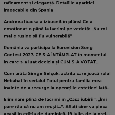
rafinament și eleganță. Detaliile apariției
impecabile din Spania
Andreea Ibacka a izbucnit în plâns! Ce a
emoționat-o până la lacrimi pe vedetă: „Nu-mi
mai e rușine să fiu vulnerabilă”
România va participa la Eurovision Song
Contest 2027. CE S-A ÎNTÂMPLAT în momentul
în care s-a luat decizia și CUM S-A VOTAT
revenirea în concurs: "Reprezintă un proiect
Cum arăta Simge Selçuk, actrița care joacă rolul
strategic de..."
Nebahat în serialul Totul pentru familia mea
înainte de a recurge la operațiile estetice! Iată
ce aspect fizic uluitor avea aceasta la 19 ani:
Eliminare plină de lacrimi în „Casa iubirii”: „Îmi
„Tinerețe rebelă”
pare rău că nu am reușit...”. Aflați cine va pleca
acasă în ediția de duminică, 19 iulie, de la orele