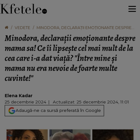
VEDETE
MINODORA, DECLARAȚII EMOȚIONANTE DESPRE
MAMA SA! CE ÎI LIPSEȘTE CEL MAI MULT DE LA CEA
Minodora, declarații emoționante despre
CARE I-A DAT VIAȚĂ? "ÎNTRE MINE ȘI MAMA NU ERA
NEVOIE DE FOARTE MULTE CUVINTE!"
mama sa! Ce îi lipsește cel mai mult de la
cea care i-a dat viață? "Între mine și
mama nu era nevoie de foarte multe
cuvinte!"
Elena Kadar
25 decembrie 2024
Actualizat: 25 decembrie 2024, 11:01
Adaugă-ne ca sursă preferată în Google