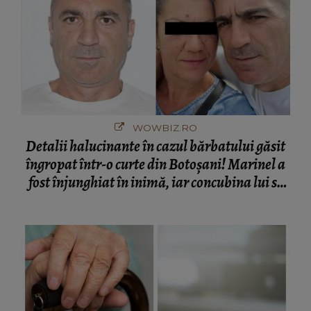
WOWBIZ.RO
Detalii halucinante în cazul bărbatului găsit
îngropat într-o curte din Botoșani! Marinel a
fost înjunghiat în inimă, iar concubina lui se
numără printre suspecți