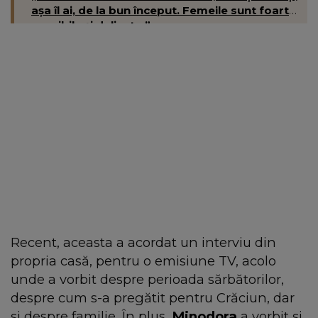
așa îl ai, de la bun început. Femeile sunt foarte
sensibile și delicate.”
Recent, aceasta a acordat un interviu din
propria casă, pentru o emisiune TV, acolo
unde a vorbit despre perioada sărbătorilor,
despre cum s-a pregătit pentru Crăciun, dar
și despre familie. În plus,
Minodora
a vorbit și