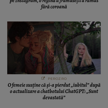
pe Instagram, o regină a frumuseții a rămas
fără coroană
PEROZ.RO
O femeie susține că și-a pierdut „iubitul” după
o actualizare a chatbotului ChatGPT: „Sunt
devastată”