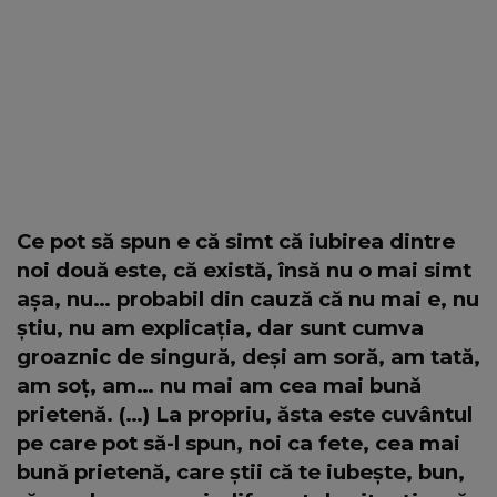
Ce pot să spun e că simt că iubirea dintre
noi două este, că există, însă nu o mai simt
așa, nu… probabil din cauză că nu mai e, nu
știu, nu am explicația, dar sunt cumva
groaznic de singură, deși am soră, am tată,
am soț, am… nu mai am cea mai bună
prietenă. (…) La propriu, ăsta este cuvântul
pe care pot să-l spun, noi ca fete, cea mai
bună prietenă, care știi că te iubește, bun,