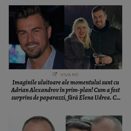
VIVA.RO
Imaginile uluitoare ale momentului sunt cu
Adrian Alexandrov în prim-plan! Cum a fost
surprins de paparazzi, fără Elena Udrea. Cu
cine s-a întâlnit partenerul fostei politiciene în
București! Gestul lui...