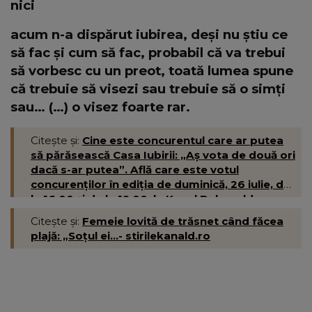
nici
acum n-a dispărut iubirea, deși nu știu ce
să fac și cum să fac, probabil că va trebui
să vorbesc cu un preot, toată lumea spune
că trebuie să visezi sau trebuie să o simți
sau… (…) o visez foarte rar.
Citește și:
Cine este concurentul care ar putea
să părăsească Casa Iubirii: „Aș vota de două ori
dacă s-ar putea”. Află care este votul
concurenților în ediția de duminică, 26 iulie, de
la 16:00 și de la 19:00, la Kanal D- kanald.ro
Citește și:
Femeie lovită de trăsnet când făcea
plajă: „Soțul ei...- stirilekanald.ro