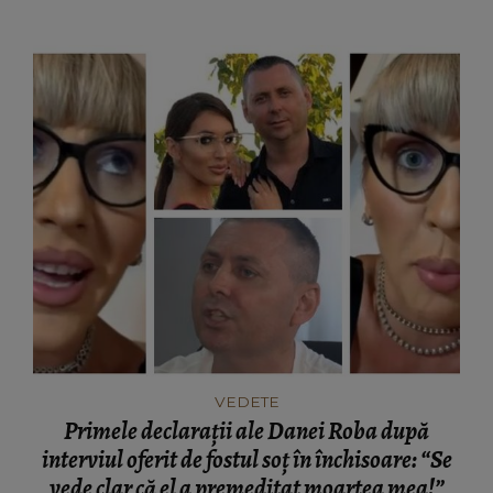
mort.”
VEDETE
Primele declarații ale Danei Roba după
interviul oferit de fostul soț în închisoare: “Se
vede clar că el a premeditat moartea mea!”