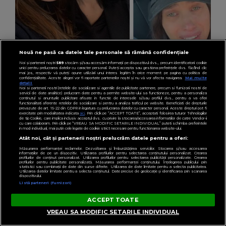
Nouă ne pasă ca datele tale personale să rămână confidențiale
Noi și partenerii noștri
589
stocăm și/sau accesăm informații pe dispozitivul dvs., precum identificatorii cookie
unici pentru prelucrarea datelor cu caracter personal. Puteți accepta sau gestiona preferințele dvs. făcând clic
mai jos, respectiv vă puteți opune utilizării unui interes legitim în orice moment pe pagina cu politica de
VEDETE
confidențialitate. Aceste alegeri vor fi raportate partenerilor noștri și nu vă vor afecta navigarea.
Mai multe
detalii
Drama din spatele Alinei Pușcău. Cu ce
Noi si partenerii nostri (retelele de socializare si agentiile de publicitate partenere, precum si furnizorii nostri de
servicii de date analitice) prelucram date pentru a permite website-ului sa functioneze, pentru a personaliza
continutul si anunturile publicitare afisate in functie de interesele si/sau profilul dvs., pentru a va oferi
probleme de sănătate se confruntă sora
functionalitati aferente retelelor de socializare si pentru a analiza traficul pe website. Beneficiati de drepturile
prevazute de art. 15-22 din GDPR in legatura cu prelucrarea datelor cu caracter personal. Aceste drepturi pot fi
modelului internațional: “Un proces foarte
exercitate prin modalitatea indicata
aici
. Prin click pe “ACCEPT TOATE”, acceptati folosirea tuturor Tehnologiilor
de tip Cookie, care implica inclusiv acceptul dvs. cu privire la stocarea/accesarea informatiilor de catre Vendor-ii
cu care colaboram. Prin click pe “VREAU SA MODIFIC SETARILE INDIVIDUAL” puteti schimba preferintele
greu.”
in mod individual, mai putin cele legate de cookie strict necesare pentru functionarea website-ului.
Atât noi, cât și partenerii noștri prelucrăm datele pentru a oferi:
Măsurarea performanței reclamelor. Dezvoltarea și îmbunătățirea serviciilor. Stocarea și/sau accesarea
informațiilor de pe un dispozitiv. Utilizarea profilurilor pentru selectarea conținutului personalizat. Crearea
profilurilor de conținut personalizat. Utilizarea profilurilor pentru selectarea publicității personalizate. Crearea
profilurilor pentru publicitate personalizată. Măsurarea performanței conținutului. Înțelegerea publicului prin
statistici sau combinații de date din surse diferite. Utilizarea de date limitate pentru a selecta publicitatea.
Utilizarea datelor limitate pentru a selecta conținutul. Date precise de geolocație și identificarea prin scanarea
dispozitivului.
Listă parteneri (furnizori)
ACCEPT TOATE
VREAU SA MODIFIC SETARILE INDIVIDUAL