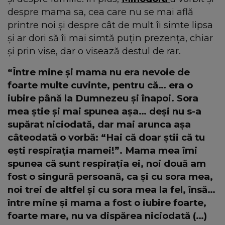
despre mama sa, cea care nu se mai află
printre noi și despre cât de mult îi simte lipsa
și ar dori să îi mai simtă puțin prezența, chiar
și prin vise, dar o visează destul de rar.
“Între mine și mama nu era nevoie de
foarte multe cuvinte, pentru că… era o
iubire până la Dumnezeu și înapoi. Sora
mea știe și mai spunea așa… deși nu s-a
supărat niciodată, dar mai arunca așa
câteodată o vorbă: “Hai că doar știi că tu
ești respirația mamei!”. Mama mea îmi
spunea că sunt respirația ei, noi două am
fost o singură persoană, ca și cu sora mea,
noi trei de altfel și cu sora mea la fel, însă…
între mine și mama a fost o iubire foarte,
foarte mare, nu va dispărea niciodată (…)