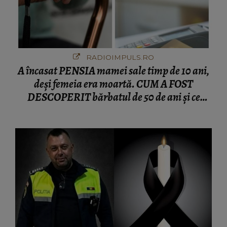
RADIOIMPULS.RO
A încasat PENSIA mamei sale timp de 10 ani,
deși femeia era moartă. CUM A FOST
DESCOPERIT bărbatul de 50 de ani și ce
afacere a deschis cu banii obținuți? SUMA E
COLOSALĂ