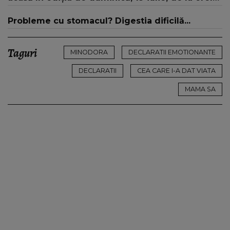
16:00 și 19:00, doar la Kanal D
Probleme cu stomacul? Digestia dificilă...
Taguri
MINODORA
DECLARATII EMOTIONANTE
DECLARATII
CEA CARE I-A DAT VIATA
MAMA SA