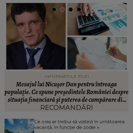
VEDETE
Valentin Sanfira, acuzații despre infidelitate? Ce
re
mărturisiri a făcut artistul de muzică populară:
m
n
“Doi ochi ce m-au înșelat.”
”
RECOMANDĂRI
Ce oraș ar trebui să vizitezi în urnătoarea
vacanță, în funcție de zodie