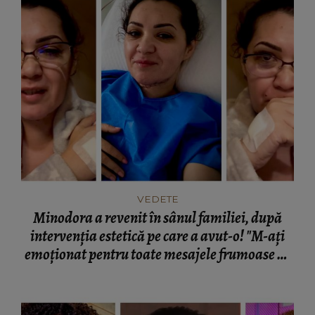
VEDETE
Minodora a revenit în sânul familiei, după
intervenția estetică pe care a avut-o! "M-ați
emoționat pentru toate mesajele frumoase pe
care le-am primit!"