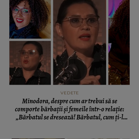
VEDETE
Minodora, despre cum ar trebui să se
comporte bărbații și femeile într-o relație:
„Bărbatul se dresează! Bărbatul, cum ți-l
înveți, așa îl ai, de la bun început. Femeile sunt
foarte sensibile și delicate.”