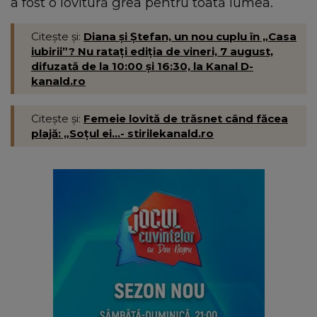
a fost o lovitură grea pentru toată lumea.
Citește și:
Diana și Ștefan, un nou cuplu în „Casa
iubirii”? Nu ratați ediția de vineri, 7 august,
difuzată de la 10:00 și 16:30, la Kanal D-
kanald.ro
Citește și:
Femeie lovită de trăsnet când făcea
plajă: „Soțul ei...- stirilekanald.ro