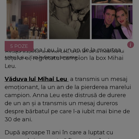
5 POZE
Ce face Anna Leu, la un an de la moartea
Mesajul sfâșietor al Annei Leu, la un an de la moartea lui
soțului ei, regretatul campion la box Mihai
Mihai Leu: „Ești în fiecare amintire.”
Leu.
Văduva lui Mihai Leu
a transmis un mesaj
emoționant, la un an de la pierderea marelui
campion. Anna Leu este distrusă de durere
de un an și a transmis un mesaj dureros
despre bărbatul pe care l-a iubit mai bine de
30 de ani.
După aproape 11 ani în care a luptat cu