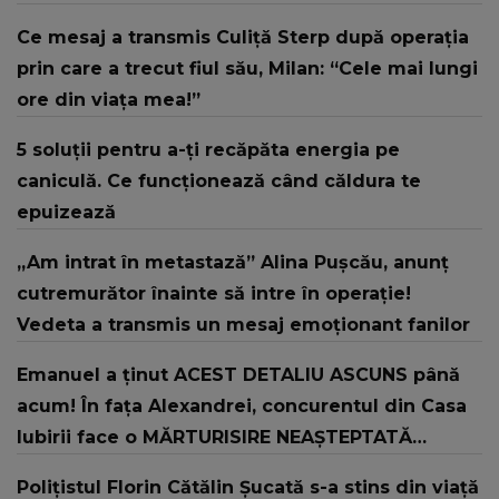
Ce mesaj a transmis Culiță Sterp după operația
prin care a trecut fiul său, Milan: “Cele mai lungi
ore din viața mea!”
5 soluții pentru a-ți recăpăta energia pe
caniculă. Ce funcționează când căldura te
epuizează
„Am intrat în metastază” Alina Pușcău, anunț
cutremurător înainte să intre în operație!
Vedeta a transmis un mesaj emoționant fanilor
Emanuel a ținut ACEST DETALIU ASCUNS până
acum! În fața Alexandrei, concurentul din Casa
Iubirii face o MĂRTURISIRE NEAȘTEPTATĂ
despre mama sa: "I-am spus și ei în față, eu nu
Polițistul Florin Cătălin Șucată s-a stins din viață