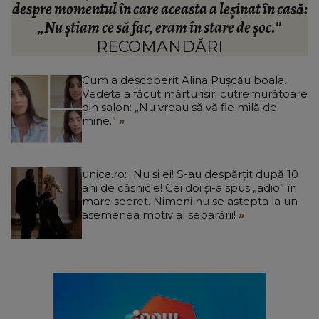
ă:
Camelia Tabără. Ce a spus artistul despre
standardele fostei partenere: „Nu pot să...”
RECOMANDĂRI
Cum a descoperit Alina Pușcău boala.
Vedeta a făcut mărturisiri cutremurătoare
din salon: „Nu vreau să vă fie milă de
mine.”
unica.ro
Nu și ei! S-au despărțit după 10
ani de căsnicie! Cei doi și-a spus „adio” în
mare secret. Nimeni nu se aștepta la un
asemenea motiv al separării!