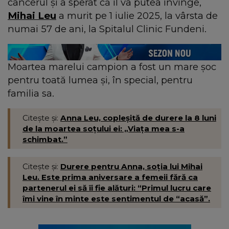
cancerul și a sperat că îl va putea învinge,
Mihai Leu
a murit pe 1 iulie 2025, la vârsta de
numai 57 de ani, la Spitalul Clinic Fundeni.
Moartea marelui campion a fost un mare șoc
pentru toată lumea și, în special, pentru
familia sa.
Citește și:
Anna Leu, copleșită de durere la 8 luni
de la moartea soțului ei: „Viața mea s-a
schimbat.”
Citește și:
Durere pentru Anna, soția lui Mihai
Leu. Este prima aniversare a femeii fără ca
partenerul ei să îi fie alături: “Primul lucru care
îmi vine în minte este sentimentul de “acasă”.