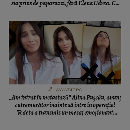
surprins de paparazzi, fără Elena Udrea. Cu
cine s-a întâlnit partenerul fostei politiciene în
București! Gestul lui...
WOWBIZ.RO
„Am intrat în metastază” Alina Pușcău, anunț
cutremurător înainte să intre în operație!
Vedeta a transmis un mesaj emoționant
fanilor