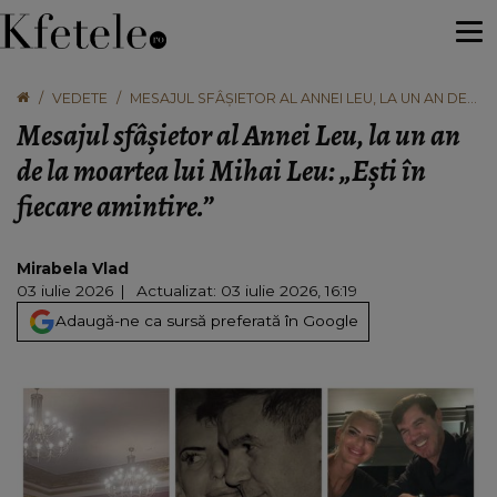
VEDETE
MESAJUL SFÂȘIETOR AL ANNEI LEU, LA UN AN DE
LA MOARTEA LUI MIHAI LEU: „EȘTI ÎN FIECARE
Mesajul sfâșietor al Annei Leu, la un an
AMINTIRE.”
de la moartea lui Mihai Leu: „Ești în
fiecare amintire.”
Mirabela Vlad
03 iulie 2026
Actualizat: 03 iulie 2026, 16:19
Adaugă-ne ca sursă preferată în Google