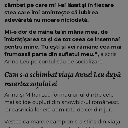
zâmbet pe care mi l-ai lăsat și în fiecare
stea care îmi amintește că iubirea
adevărată nu moare niciodată.
Mi-e dor de mâna ta în mâna mea, de
îmbrățișarea ta și de tot ceea ce însemnai
pentru mine. Tu ești și vei rămâne cea mai
frumoasă parte din sufletul meu.”,
a scris
Anna Leu pe contul său de socializare.
Cum s-a schimbat viața Annei Leu după
moartea soțului ei
Anna și Mihai Leu formau unul dintre cele
mai solide cupluri din showbiz-ul românesc,
iar căsnicia lor era admirată de cei din jur.
Vestea că marele campion s-a stins din viață