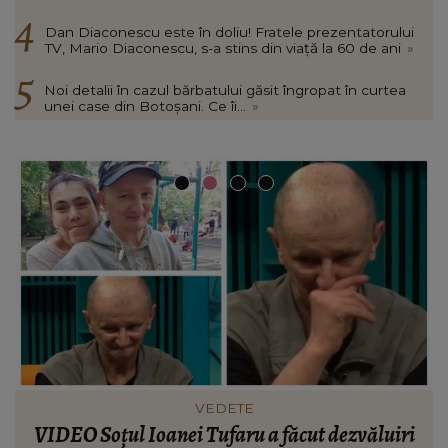
Dan Diaconescu este în doliu! Fratele prezentatorului
TV, Mario Diaconescu, s-a stins din viață la 60 de ani
»
Noi detalii în cazul bărbatului găsit îngropat în curtea
unei case din Botoșani. Ce îi...
»
VEDETE
Cătălin Crișan dezvăluie motivul despărțirii de