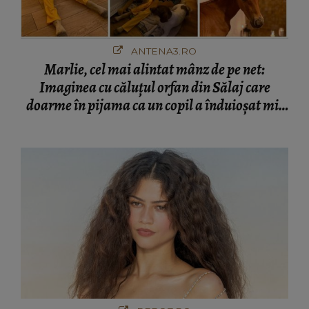
ANTENA3.RO
Marlie, cel mai alintat mânz de pe net:
Imaginea cu căluțul orfan din Sălaj care
doarme în pijama ca un copil a înduioșat mii
de români