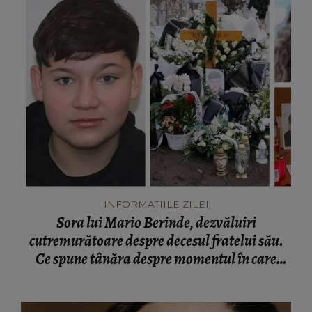
INFORMATIILE ZILEI
Sora lui Mario Berinde, dezvăluiri
cutremurătoare despre decesul fratelui său.
Ce spune tânăra despre momentul în care
adolescentul și-a pierdut viața: “Nu a fost față
în față.”