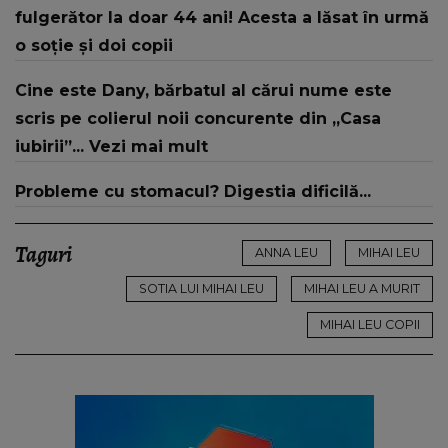
te iubesc pentru că..."
fulgerător la doar 44 ani! Acesta a lăsat în urmă
o soție și doi copii
Cine este Dany, bărbatul al cărui nume este
scris pe colierul noii concurente din „Casa
iubirii”... Vezi mai mult
Probleme cu stomacul? Digestia dificilă...
Taguri
ANNA LEU
MIHAI LEU
SOTIA LUI MIHAI LEU
MIHAI LEU A MURIT
MIHAI LEU COPII