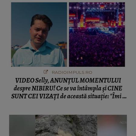
RADIOIMPULS.RO
VIDEO Selly, ANUNȚUL MOMENTULUI
despre NIBIRU! Ce se va întâmpla și CINE
SUNT CEI VIZAȚI de această situație: "Îmi e
ciudă că..."