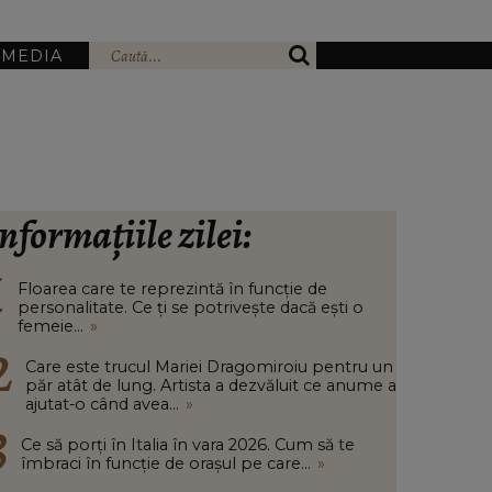
IMEDIA
nformațiile zilei:
Floarea care te reprezintă în funcție de
personalitate. Ce ți se potrivește dacă ești o
femeie...
»
Care este trucul Mariei Dragomiroiu pentru un
păr atât de lung. Artista a dezvăluit ce anume a
ajutat-o când avea...
»
Ce să porți în Italia în vara 2026. Cum să te
îmbraci în funcție de orașul pe care...
»