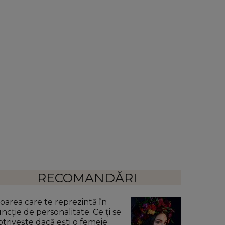
RECOMANDĂRI
loarea care te reprezintă în
uncție de personalitate. Ce ți se
otrivește dacă ești o femeie