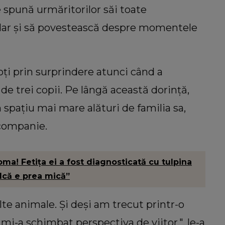
e spună urmăritorilor săi toate
 dar și să povestească despre momentele
toți prin surprindere atunci când a
de trei copii. Pe lângă această dorință,
 spațiu mai mare alături de familia sa,
companie.
ma! Fetița ei a fost diagnosticată cu tulpina
dcă e prea mică”
lte animale. Și deși am trecut printr-o
mi-a schimbat perspectiva de viitor.", le-a