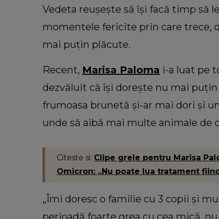
Vedeta reușește să își facă timp să l
momentele fericite prin care trece,
mai puțin plăcute.
Recent,
Marisa Paloma
i-a luat pe 
dezvăluit că își dorește nu mai puțin 
frumoasa brunetă și-ar mai dori și un
unde să aibă mai multe animale de 
Citeste si:
Clipe grele pentru Marisa Palo
Omicron: „Nu poate lua tratament fiin
„Îmi doresc o familie cu 3 copii și mu
perioadă foarte grea cu cea mică, nu 