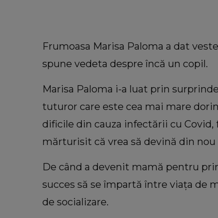
Frumoasa Marisa Paloma a dat veste
spune vedeta despre încă un copil.
Marisa Paloma i-a luat prin surprinder
tuturor care este cea mai mare dori
dificile din cauza infectării cu Covid, 
mărturisit că vrea să devină din no
INFORMATIILE ZILEI
Sora lui Mario Berinde, dezvăl
De când a devenit mamă pentru prim
cutremurătoare despre decesul fr
succes să se împartă între viața de 
său. Ce spune tânăra despre mo
în care adolescentul și-a pierdut 
de socializare.
“Nu a fost față în față.”