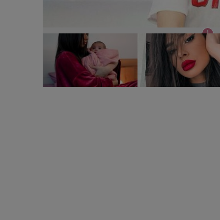
Marisa de la Bravo, ai stil a devenit mamă în 2021