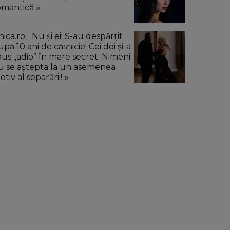
omantică
nica.ro
Nu și ei! S-au despărțit
pă 10 ani de căsnicie! Cei doi și-a
pus „adio” în mare secret. Nimeni
u se aștepta la un asemenea
tiv al separării!