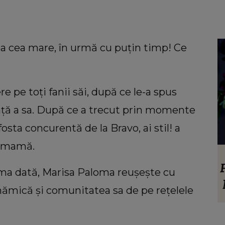
a cea mare, în urmă cu puțin timp! Ce
e pe toți fanii săi, după ce le-a spus
nță a sa. După ce a trecut prin momente
fosta concurentă de la Bravo, ai stil! a
u mamă.
LIFESTYLE
uiri
Floarea care te reprezintă în funcție de
a dată, Marisa Paloma reușește cu
atelui
personalitate. Ce ți se potrivește dacă
mămică și comunitatea sa de pe rețelele
mentul
ești o femeie romantică
viața: