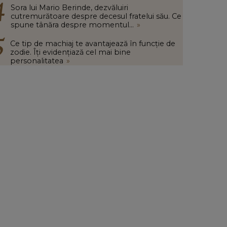
Sora lui Mario Berinde, dezvăluiri
cutremurătoare despre decesul fratelui său. Ce
spune tânăra despre momentul...
»
Ce tip de machiaj te avantajează în funcție de
zodie. Îți evidențiază cel mai bine
personalitatea
»