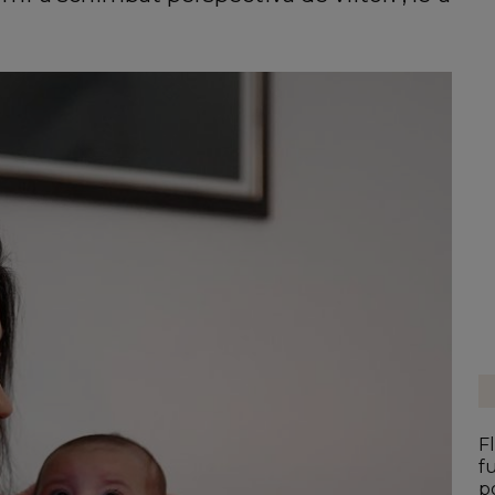
F
f
p