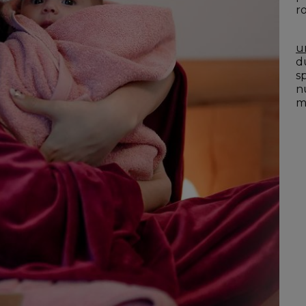
r
u
du
s
n
mo