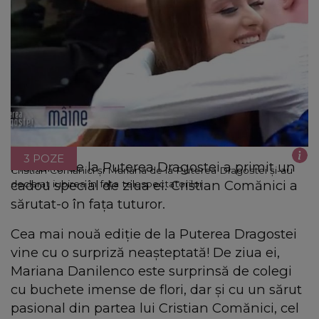
3 POZE
Mariana de la Puterea Dragostei a primit un
Cristian Comănici și Mariana de la Puterea Dragostei și-au
cadou special de ziua ei. Cristian Comănici a
declarat iubirea în fața telespectatorilor
sărutat-o în fața tuturor.
Cea mai nouă ediție de la Puterea Dragostei
vine cu o surpriză neașteptată! De ziua ei,
Mariana Danilenco este surprinsă de colegi
cu buchete imense de flori, dar și cu un sărut
pasional din partea lui Cristian Comănici, cel