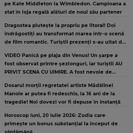
pe Kate Middleton la Wimbledon. Campioana a
stat în loja regală alături de noul său partener
Dragostea plutește la propriu pe litoral! Doi
îndrăgostiți au transformat marea într-o scenă
de film romantic. Turiștii prezenți s-au uitat de
două ori
VIDEO Panică pe plaja din Venus! Un şarpe a
fost observat printre şezlonguri, iar turiştii AU
PRIVIT SCENA CU UIMIRE. A fost nevoie de
intervenția jandarmilor: "În urma unui..."
Dosarul morții regretatei artiste Mădălinei
Manole ar putea fi redeschis, la 16 ani de la
tragedie! Noi dovezi vor fi depuse în instanță
Horoscop luni, 20 iulie 2026: Zodia care
primește un bonus substanțial la început de
săptămână