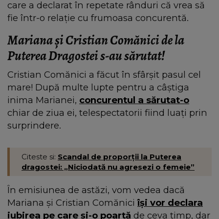
care a declarat în repetate rânduri că vrea să
fie într-o relație cu frumoasa concurentă.
Mariana și Cristian Comănici de la
Puterea Dragostei s-au sărutat!
Cristian Comănici a făcut în sfârșit pasul cel
mare! După multe lupte pentru a câștiga
inima Marianei,
concurentul a sărutat-o
chiar de ziua ei, telespectatorii fiind luați prin
surprindere.
Citeste si:
Scandal de proporții la Puterea
dragostei: „Niciodată nu agresezi o femeie”
În emisiunea de astăzi, vom vedea dacă
Mariana și Cristian Comănici
își vor declara
iubirea pe care și-o poartă
de ceva timp, dar