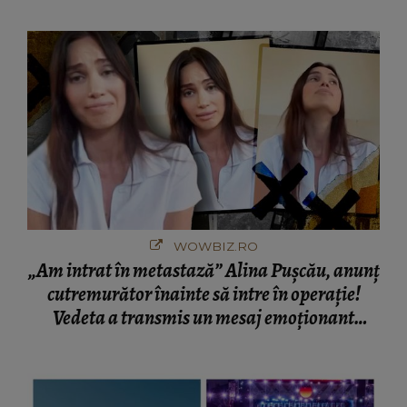
București! Gestul lui...
WOWBIZ.RO
„Am intrat în metastază” Alina Pușcău, anunț
cutremurător înainte să intre în operație!
Vedeta a transmis un mesaj emoționant
fanilor