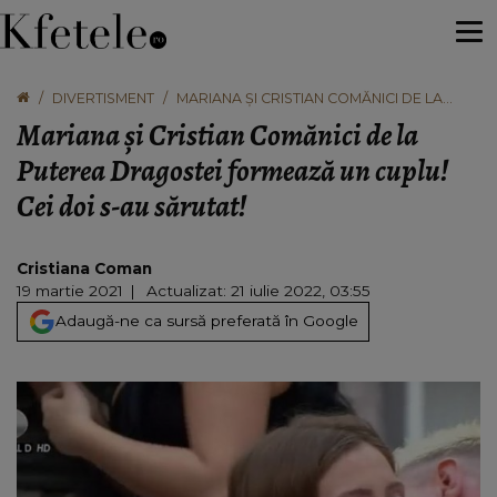
DIVERTISMENT
MARIANA ȘI CRISTIAN COMĂNICI DE LA
PUTEREA DRAGOSTEI FORMEAZĂ UN
Mariana și Cristian Comănici de la
CUPLU! CEI DOI S-AU SĂRUTAT!
Puterea Dragostei formează un cuplu!
Cei doi s-au sărutat!
Cristiana Coman
19 martie 2021
Actualizat: 21 iulie 2022, 03:55
Adaugă-ne ca sursă preferată în Google