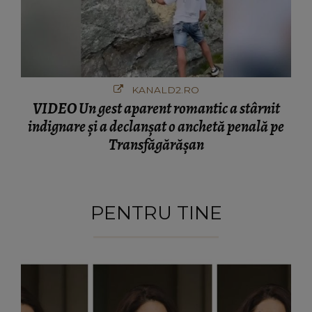
KANALD2.RO
VIDEO Un gest aparent romantic a stârnit
indignare și a declanșat o anchetă penală pe
Transfăgărășan
PENTRU TINE