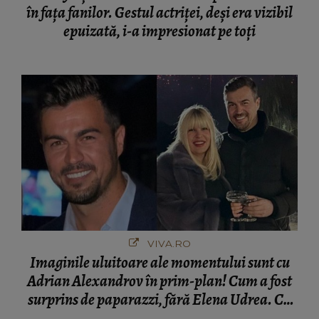
în fața fanilor. Gestul actriței, deși era vizibil
epuizată, i-a impresionat pe toți
VIVA.RO
Imaginile uluitoare ale momentului sunt cu
Adrian Alexandrov în prim-plan! Cum a fost
surprins de paparazzi, fără Elena Udrea. Cu
cine s-a întâlnit partenerul fostei politiciene în