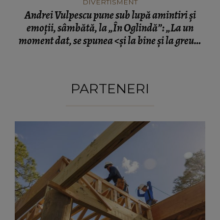
DIVERTISMENT
Andrei Vulpescu pune sub lupă amintiri și
emoții, sâmbătă, la „În Oglindă”: „La un
moment dat, se spunea <și la bine și la greu>.
Și acum ne-am debarasat de greu și vrem doar
bine...E consumerismul modern”
PARTENERI