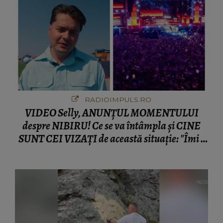
RADIOIMPULS.RO
VIDEO Selly, ANUNȚUL MOMENTULUI
despre NIBIRU! Ce se va întâmpla și CINE
SUNT CEI VIZAȚI de această situație: "Îmi e
ciudă că..."