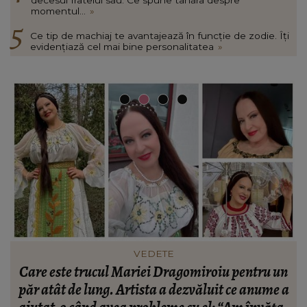
momentul...
»
Ce tip de machiaj te avantajează în funcție de zodie. Îți
evidențiază cel mai bine personalitatea
»
FASHION
n
Ce să porți în Italia în vara 2026. Cum să te
a
îmbraci în funcție de orașul pe care îl vizitezi