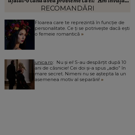
t
a
RECOMANDĂRI
Floarea care te reprezintă în funcție de
personalitate. Ce ți se potrivește dacă ești
o femeie romantică
unica.ro
Nu și ei! S-au despărțit după 10
ani de căsnicie! Cei doi și-a spus „adio” în
mare secret. Nimeni nu se aștepta la un
asemenea motiv al separării!