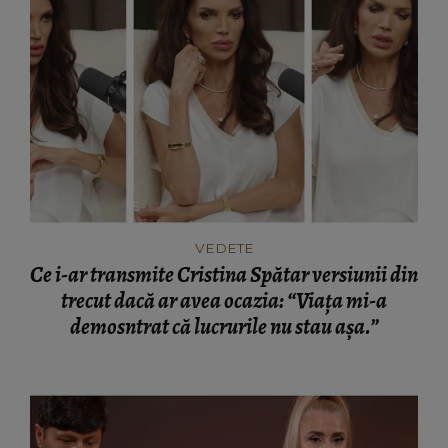
VEDETE
Ce i-ar transmite Cristina Spătar versiunii din
trecut dacă ar avea ocazia: “Viața mi-a
demosntrat că lucrurile nu stau așa.”