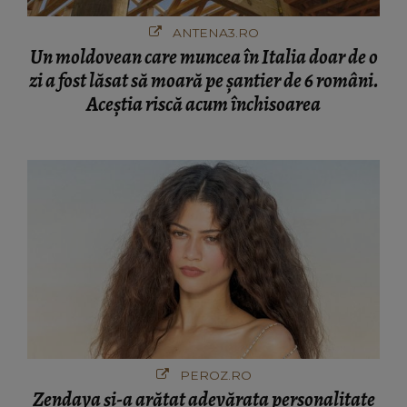
ANTENA3.RO
Un moldovean care muncea în Italia doar de o
zi a fost lăsat să moară pe şantier de 6 români.
Aceștia riscă acum închisoarea
PEROZ.RO
Zendaya și-a arătat adevărata personalitate