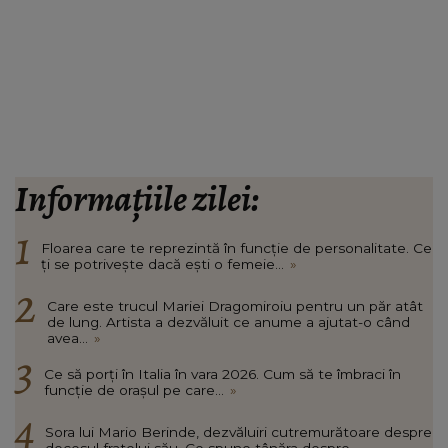
Informațiile zilei:
Floarea care te reprezintă în funcție de personalitate. Ce
ți se potrivește dacă ești o femeie...
»
Care este trucul Mariei Dragomiroiu pentru un păr atât
de lung. Artista a dezvăluit ce anume a ajutat-o când
avea...
»
Ce să porți în Italia în vara 2026. Cum să te îmbraci în
funcție de orașul pe care...
»
Sora lui Mario Berinde, dezvăluiri cutremurătoare despre
decesul fratelui său. Ce spune tânăra despre