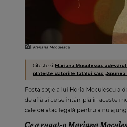
Mariana Moculescu
Citește și:
Mariana Moculescu, adevărul 
plătește datoriile tatălui său: „Spune
și ia, după divorț, dar ce a lăsat în urm
Fosta soție a lui Horia Moculescu a d
de află și ce se întâmplă în aceste m
cale de atac legală pentru a nu ajung
Ce a rugat-o Mariana Moculesc