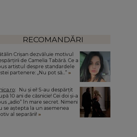
RECOMANDĂRI
ătălin Crișan dezvăluie motivul
espărțirii de Camelia Tabără. Ce a
pus artistul despre standardele
stei partenere: „Nu pot să...”
nica.ro
Nu și ei! S-au despărțit
pă 10 ani de căsnicie! Cei doi și-a
pus „adio” în mare secret. Nimeni
u se aștepta la un asemenea
tiv al separării!