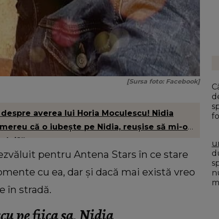
[Sursa foto: Facebook]
C
d
s
despre averea lui Horia Moculescu! Nidia
fo
a mereu că o iubește pe Nidia, reușise să mi-o
a lui?”
u
ezvăluit pentru Antena Stars în ce stare
du
s
omente cu ea, dar și dacă mai există vreo
n
mo
e în stradă.
u pe fiica sa, Nidia