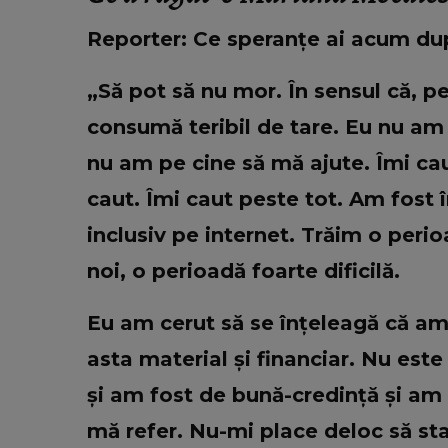
Reporter: Ce speranțe ai acum după
„Să pot să nu mor. În sensul că, p
consumă teribil de tare. Eu nu am
nu am pe cine să mă ajute. Îmi ca
caut. Îmi caut peste tot. Am fost î
inclusiv pe internet. Trăim o peri
noi, o perioadă foarte dificilă.
Eu am cerut să se înțeleagă că am o
asta material și financiar. Nu est
și am fost de bună-credință și am
mă refer. Nu-mi place deloc să stau