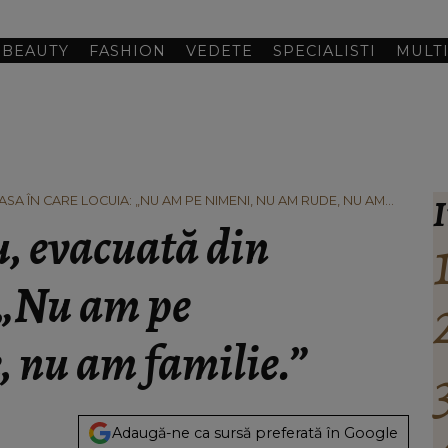
BEAUTY
FASHION
VEDETE
SPECIALISTI
MULT
I
A ÎN CARE LOCUIA: „NU AM PE NIMENI, NU AM RUDE, NU AM
, evacuată din
: „Nu am pe
, nu am familie.”
Adaugă-ne ca sursă preferată în Google