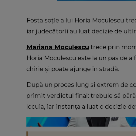
Fosta soție a lui Horia Moculescu trec
iar judecătorii au luat decizie de ult
Mariana Moculescu
trece prin mome
Horia Moculescu este la un pas de a f
chirie și poate ajunge în stradă.
După un proces lung și extrem de 
LIFESTYLE
Floarea care te reprezintă în func
primit verdictul final: trebuie să p
personalitate. Ce ți se potriveșt
locuia, iar instanța a luat o decizie d
ești o femeie romantică