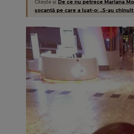
Citește și:
De ce nu petrece Mariana Mocu
șocantă pe care a luat-o: „S-au chinui