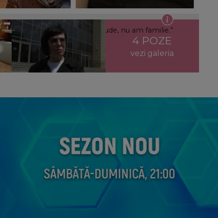
ia: „Nu am pe nimeni, nu am rude, nu am familie.”
4 POZE
vezi galeria