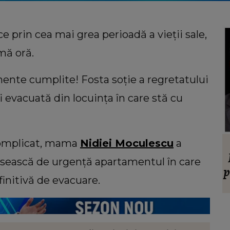
e prin cea mai grea perioadă a vieții sale,
imă oră.
nte cumplite! Fosta soție a regretatului
i evacuată din locuința în care stă cu
complicat, mama
Nidiei Moculescu
a
VEDETE
ție de
Cătălin Crișan dezvăluie motivul
ărăsească de urgență apartamentul în care
e dacă
despărțirii de Camelia Tabără. Ce a
p
efinitivă de evacuare.
spus artistul despre standardele fostei
partenere: „Nu pot să...”