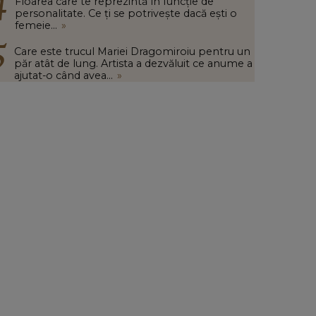
Floarea care te reprezintă în funcție de
personalitate. Ce ți se potrivește dacă ești o
femeie...
»
Care este trucul Mariei Dragomiroiu pentru un
păr atât de lung. Artista a dezvăluit ce anume a
ajutat-o când avea...
»