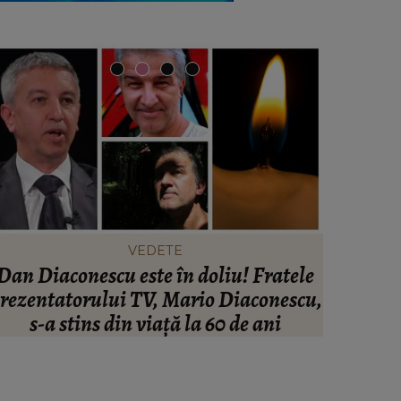
VEDETE
Dan Diaconescu este în doliu! Fratele
Noi det
rezentatorului TV, Mario Diaconescu,
îngro
s-a stins din viață la 60 de ani
Botoșani
înainte