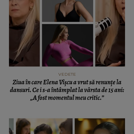
VEDETE
Ziua în care Elena Vîșcu a vrut să renunțe la
dansuri. Ce i s-a întâmplat la vârsta de 15 ani:
„A fost momentul meu critic.”