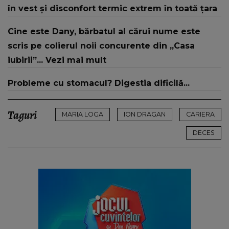
în vest și disconfort termic extrem în toată țara
din mine și-a regăsit pacea"
Cine este Dany, bărbatul al cărui nume este
scris pe colierul noii concurente din „Casa
iubirii”... Vezi mai mult
Probleme cu stomacul? Digestia dificilă...
Taguri
MARIA LOGA
ION DRAGAN
CARIERA
DECES