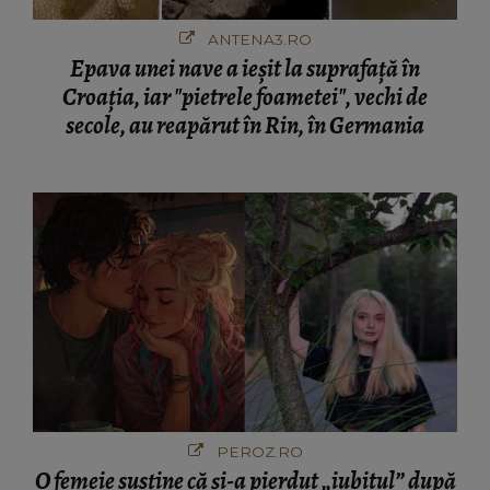
ANTENA3.RO
Epava unei nave a ieșit la suprafață în
Croația, iar "pietrele foametei", vechi de
secole, au reapărut în Rin, în Germania
PEROZ.RO
O femeie susține că și-a pierdut „iubitul” după