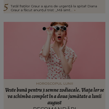
Tatăl fraților Graur a ajuns de urgență la spital! Diana
Graur a făcut anunțul trist: „Mă simt...
»
INFORMATIILE ZILEI
se
S-a împlinit un an de la accidentul din Spania în
L
care trei frați și-au pierdut viața! Mama lor a
transmis un mesaj răvășitor: „Am comori în cer,