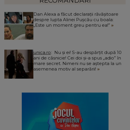
dar mă doare.”
RECOMANDĂRI
Dan Alexa a făcut declarații răvășitoare
despre lupta Alinei Pușcău cu boala:
„Este un moment greu pentru ea!”
unica.ro
Nu și ei! S-au despărțit după 10
ani de căsnicie! Cei doi și-a spus „adio” în
mare secret. Nimeni nu se aștepta la un
asemenea motiv al separării!