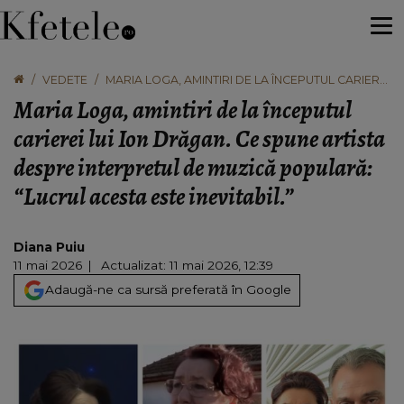
VEDETE
MARIA LOGA, AMINTIRI DE LA ÎNCEPUTUL CARIEREI
LUI ION DRĂGAN. CE SPUNE ARTISTA DESPRE
Maria Loga, amintiri de la începutul
INTERPRETUL DE MUZICĂ POPULARĂ: “LUCRUL
ACESTA ESTE INEVITABIL.”
carierei lui Ion Drăgan. Ce spune artista
despre interpretul de muzică populară:
“Lucrul acesta este inevitabil.”
Diana Puiu
11 mai 2026
Actualizat: 11 mai 2026, 12:39
Adaugă-ne ca sursă preferată în Google