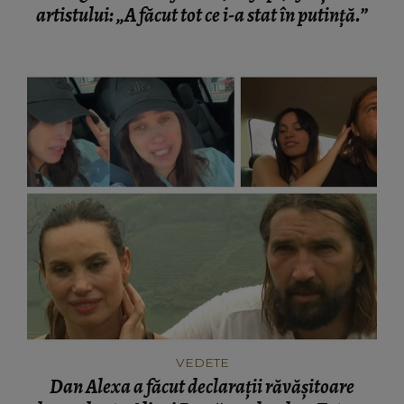
artistului: „A făcut tot ce i-a stat în putință.”
VEDETE
Dan Alexa a făcut declarații răvășitoare