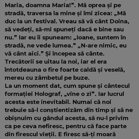
Maria, doamna Maria!”. Mă oprea și pe
stradă, traversa la mine și îmi zicea: „Mă
duc la un festival. Vreau să vă cânt Doina,
să vedeți, să-mi spuneți dacă e bine sau
nu.” Iar eu îi spuneam: „Ioane, suntem în
stradă, ne vede lumea.” „N-are nimic, eu
vă cânt aici.” Și începea să cânte.
Trecătorii se uitau la noi, iar el era
întotdeauna o fire foarte caldă și veselă,
mereu cu zâmbetul pe buze.
La un moment dat, cum spune și cântecul
formației Holograf, „vine o zi”. Iar lucrul
acesta este inevitabil. Numai că noi
trebuie să-l conștientizăm din timp și să ne
obișnuim cu gândul acesta, să nu-l privim
ca pe ceva nefiresc, pentru că face parte
din firescul vieții. E firesc să-ți moară