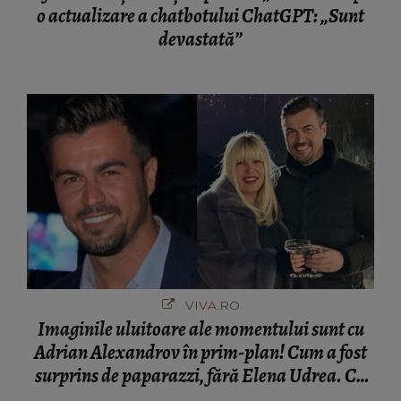
o actualizare a chatbotului ChatGPT: „Sunt
devastată”
VIVA.RO
Imaginile uluitoare ale momentului sunt cu
Adrian Alexandrov în prim-plan! Cum a fost
surprins de paparazzi, fără Elena Udrea. Cu
cine s-a întâlnit partenerul fostei politiciene în