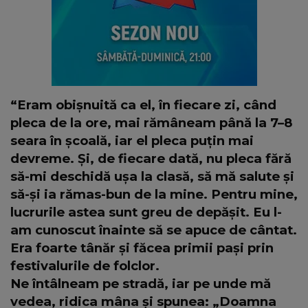
“Eram obișnuită ca el, în fiecare zi, când
pleca de la ore, mai rămâneam până la 7–8
seara în școală, iar el pleca puțin mai
devreme. Și, de fiecare dată, nu pleca fără
să-mi deschidă ușa la clasă, să mă salute și
să-și ia rămas-bun de la mine. Pentru mine,
lucrurile astea sunt greu de depășit. Eu l-
am cunoscut înainte să se apuce de cântat.
Era foarte tânăr și făcea primii pași prin
festivalurile de folclor.
Ne întâlneam pe stradă, iar pe unde mă
vedea, ridica mâna și spunea: „Doamna