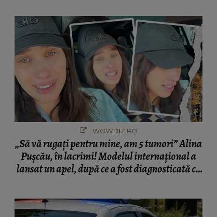
București! Gestul lui...
WOWBIZ.RO
„Să vă rugați pentru mine, am 5 tumori” Alina
Pușcău, în lacrimi! Modelul internațional a
lansat un apel, după ce a fost diagnosticată cu
o boală gravă