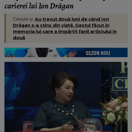
carierei lui Ion Drăgan
Citește și:
Au trecut două luni de când Ion
Drăgan s-a stins din viață. Gestul făcut în
memoria lui care a împărțit fanii artistului în
două