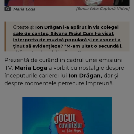
[Sursa foto: Captură Video]
Maria Loga
Citește și:
Ion Drăgan i-a apărut în vis colegei
sale de cântec, Silvana Rîciu! Cum l-a visat
interpreta de muzică populară și ce aspect a
ținut să evidențieze? "M-am uitat o secundă în
altă parte, dar el dispăruse!"
Prezentă de curând în cadrul unei emisiuni
TV,
Maria Loga
a vorbit cu nostalgie despre
începuturile carierei lui
Ion Drăgan,
dar și
despre momentele petrecute împreună.