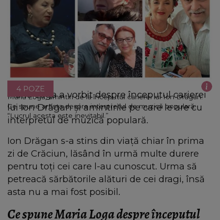
4 POZE
Maria Loga a vorbit despre începutul carierei
Maria Loga, amintiri de la începutul carierei lui Ion Drăgan.
lui Ion Drăgan și amintirile pe care le are cu
Ce spune artista despre interpretul de muzică populară:
“Lucrul acesta este inevitabil.”
interpretul de muzică populară.
Ion Drăgan s-a stins din viață chiar în prima
zi de Crăciun, lăsând în urmă multe durere
pentru toți cei care l-au cunoscut. Urma să
petreacă sărbătorile alături de cei dragi, însă
asta nu a mai fost posibil.
Ce spune Maria Loga despre începutul