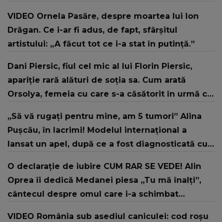
VIDEO Ornela Pasăre, despre moartea lui Ion
Drăgan. Ce i-ar fi adus, de fapt, sfârșitul
artistului: „A făcut tot ce i-a stat în putință.”
Dani Piersic, fiul cel mic al lui Florin Piersic,
apariție rară alături de soția sa. Cum arată
Orsolya, femeia cu care s-a căsătorit în urmă cu
doi ani
„Să vă rugați pentru mine, am 5 tumori” Alina
Pușcău, în lacrimi! Modelul internațional a
lansat un apel, după ce a fost diagnosticată cu
o boală gravă
O declarație de iubire CUM RAR SE VEDE! Alin
Oprea îi dedică Medanei piesa „Tu mă înalți”,
cântecul despre omul care i-a schimbat
DESTINUL și i-a redat LUMINA DIN SUFLET: "M-ai
VIDEO România sub asediul caniculei: cod roșu
iubit cu bunătate și răbdare, până când omul