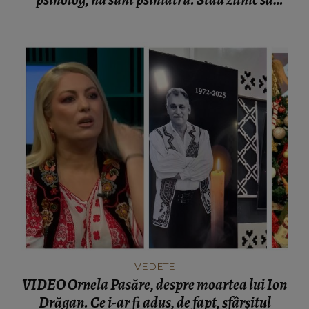
psiholog, nu sunt psihiatru. Stau zilnic să
șterg.”
VEDETE
VIDEO Ornela Pasăre, despre moartea lui Ion
Drăgan. Ce i-ar fi adus, de fapt, sfârșitul