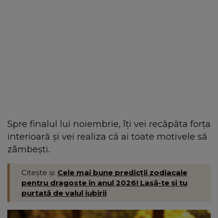
Spre finalul lui noiembrie, îți vei recăpăta forța
interioară și vei realiza că ai toate motivele să
zâmbești.
Citește și:
Cele mai bune predicții zodiacale
pentru dragoste în anul 2026! Lasă-te și tu
purtată de valul iubirii