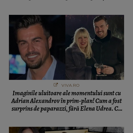
VIVA.RO
Imaginile uluitoare ale momentului sunt cu
Adrian Alexandrov în prim-plan! Cum a fost
surprins de paparazzi, fără Elena Udrea. Cu
cine s-a întâlnit partenerul fostei politiciene în
București! Gestul lui...