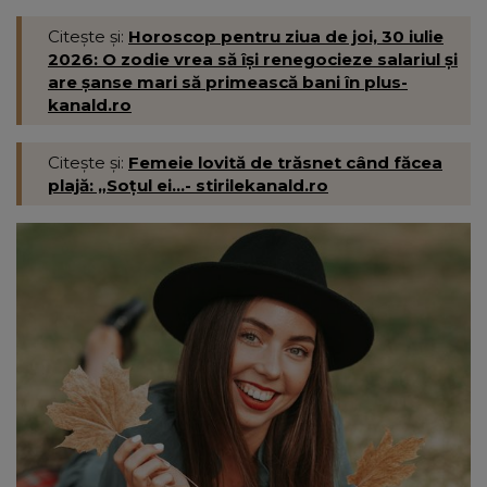
Citește și:
Horoscop pentru ziua de joi, 30 iulie
2026: O zodie vrea să își renegocieze salariul și
are șanse mari să primească bani în plus-
kanald.ro
Citește și:
Femeie lovită de trăsnet când făcea
plajă: „Soțul ei...- stirilekanald.ro