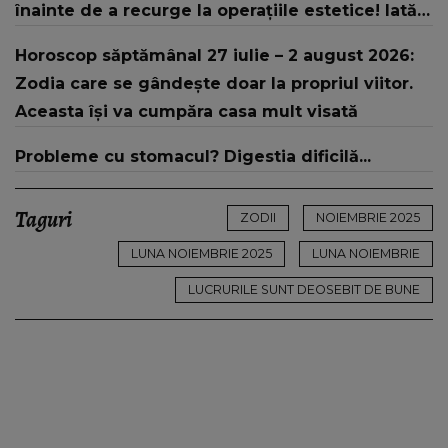
înainte de a recurge la operațiile estetice! Iată
ce aspect fizic uluitor avea aceasta la 19 ani:
Horoscop săptămânal 27 iulie – 2 august 2026:
„Tinerețe rebelă”
Zodia care se gândește doar la propriul viitor.
Aceasta își va cumpăra casa mult visată
Probleme cu stomacul? Digestia dificilă...
Taguri
ZODII
NOIEMBRIE 2025
LUNA NOIEMBRIE 2025
LUNA NOIEMBRIE
LUCRURILE SUNT DEOSEBIT DE BUNE