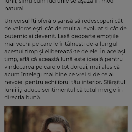
lunii, simți cum lucrurile se așază în mod
natural.
Universul îți oferă o șansă să redescoperi cât
de valoros ești, cât de mult ai evoluat și cât de
puternic ai devenit. Lasă deoparte emoțiile
mai vechi pe care le întâlnești de-a lungul
acestui timp și eliberează-te de ele. În același
timp, află că această lună este ideală pentru
vindecarea pe care o tot doreai, mai ales că
acum înțelegi mai bine ce vrei și de ce ai
nevoie, pentru echilibrul tău interior. Sfârșitul
lunii îți aduce sentimentul că totul merge în
direcția bună.