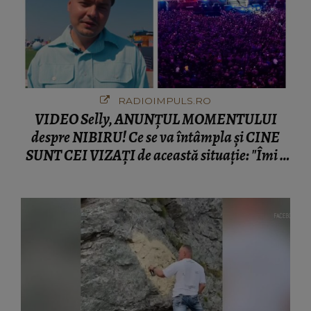
RADIOIMPULS.RO
VIDEO Selly, ANUNȚUL MOMENTULUI
despre NIBIRU! Ce se va întâmpla și CINE
SUNT CEI VIZAȚI de această situație: "Îmi e
ciudă că..."