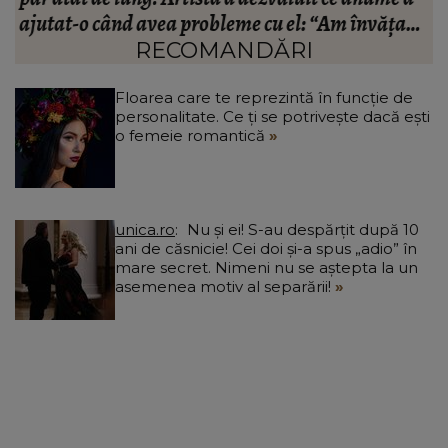
t
a
RECOMANDĂRI
Floarea care te reprezintă în funcție de
personalitate. Ce ți se potrivește dacă ești
o femeie romantică
unica.ro
Nu și ei! S-au despărțit după 10
ani de căsnicie! Cei doi și-a spus „adio” în
mare secret. Nimeni nu se aștepta la un
asemenea motiv al separării!