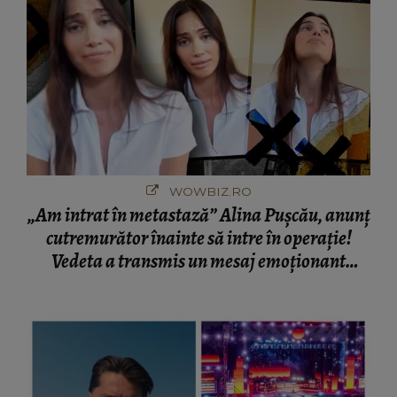
WOWBIZ.RO
„Am intrat în metastază” Alina Pușcău, anunț
cutremurător înainte să intre în operație!
Vedeta a transmis un mesaj emoționant
fanilor