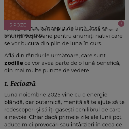
5 POZE
Suntem abia la început de lună, însă se
Lucrurile sunt deosebit de bune pentru 4 zodii în această
anunță vești bune pentru anumiți nativi care
lună noiembrie 2025
se vor bucura din plin de luna în curs.
Află din rândurile următoare, care sunt
zodiile
ce vor avea parte de o lună benefică,
din mai multe puncte de vedere.
1. Fecioară
Luna noiembrie 2025 vine cu o energie
blândă, dar puternică, menită să te ajute să te
redescoperi și să îți găsești echilibrul de care
a nevoie. Chiar dacă primele zile ale lunii pot
aduce mici provocări sau întârzieri în ceea ce