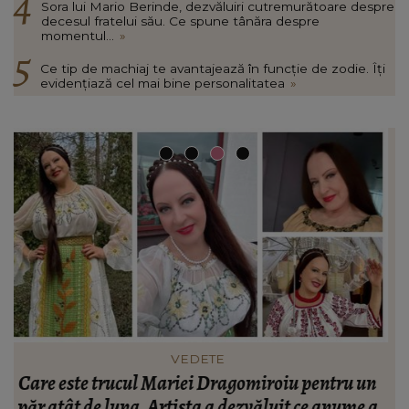
Sora lui Mario Berinde, dezvăluiri cutremurătoare despre
decesul fratelui său. Ce spune tânăra despre
momentul...
»
Ce tip de machiaj te avantajează în funcție de zodie. Îți
evidențiază cel mai bine personalitatea
»
FASHION
n
Ce să porți în Italia în vara 2026. Cum să te
a
îmbraci în funcție de orașul pe care îl vizitezi