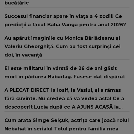
bucătărie
Succesul financiar apare în viața a 4 zodii! Ce
predicții a făcut Baba Vanga pentru anul 2026?
Au apărut imaginile cu Monica Bârlădeanu și
Valeriu Gheorghiță. Cum au fost surprinși cei
doi, în vacanță
El este militarul în vârstă de 26 de ani găsit
mort în pădurea Babadag. Fusese dat dispărut
A PLECAT DIRECT la Iosif, la Vaslui, și a rămas
fără cuvinte. Nu credea că va vedea asta! Ce a
descoperit Lucia după ce A AJUNS ACASĂ la
fostul concurent din Casa Iubirii: "Vreau să știți
Cum arăta Simge Selçuk, actrița care joacă rolul
că..."
Nebahat în serialul Totul pentru familia mea