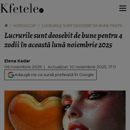
HOROSCOP
LUCRURILE SUNT DEOSEBIT DE BUNE PENTRU
4 ZODII ÎN ACEASTĂ LUNĂ NOIEMBRIE 2025
Lucrurile sunt deosebit de bune pentru 4
zodii în această lună noiembrie 2025
Elena Kadar
06 noiembrie 2025
Actualizat: 10 noiembrie 2025, 17:11
Adaugă-ne ca sursă preferată în Google