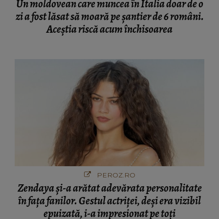
Un moldovean care muncea în Italia doar de o
zi a fost lăsat să moară pe şantier de 6 români.
Aceștia riscă acum închisoarea
PEROZ.RO
Zendaya și-a arătat adevărata personalitate
în fața fanilor. Gestul actriței, deși era vizibil
epuizată, i-a impresionat pe toți