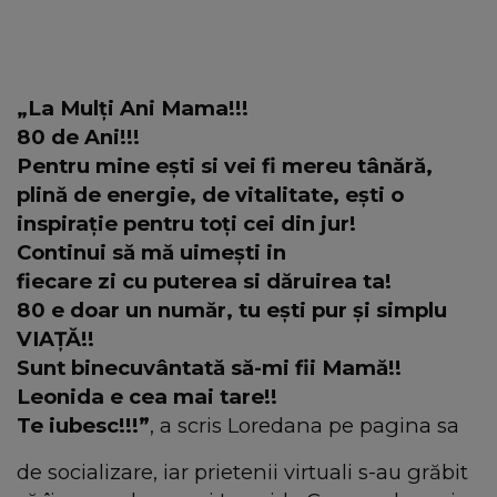
„La Mulți Ani Mama!!!
80 de Ani!!!
Pentru mine ești si vei fi mereu tânără,
plină de energie, de vitalitate, ești o
inspirație pentru toți cei din jur!
Continui să mă uimești in
fiecare zi cu puterea si dăruirea ta!
80 e doar un număr, tu ești pur și simplu
VIAȚĂ!!
Sunt binecuvântată să-mi fii Mamă!!
Leonida e cea mai tare!!
Te iubesc!!!”
, a scris Loredana pe pagina sa
de socializare, iar prietenii virtuali s-au grăbit