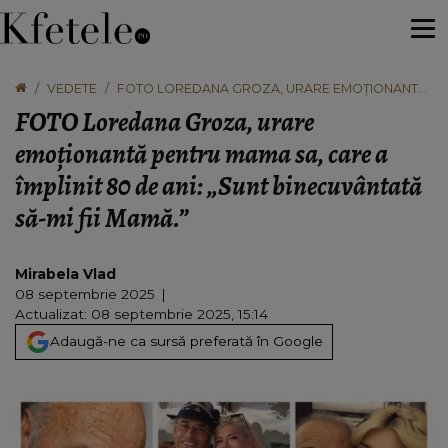
VEDETE
FOTO LOREDANA GROZA, URARE EMOȚIONANTĂ
PENTRU MAMA SA, CARE A ÎMPLINIT 80 DE ANI:
FOTO Loredana Groza, urare
„SUNT BINECUVÂNTATĂ SĂ-MI FII MAMĂ.”
emoționantă pentru mama sa, care a
împlinit 80 de ani: „Sunt binecuvântată
să-mi fii Mamă.”
Mirabela Vlad
08 septembrie 2025
Actualizat: 08 septembrie 2025, 15:14
Adaugă-ne ca sursă preferată în Google