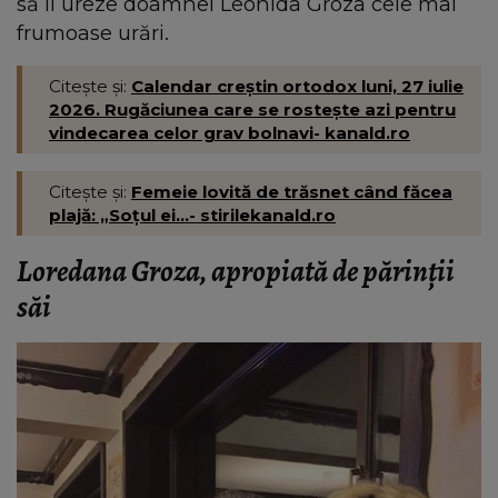
să îi ureze doamnei Leonida Groza cele mai
frumoase urări.
Citește și:
Calendar creștin ortodox luni, 27 iulie
2026. Rugăciunea care se rostește azi pentru
vindecarea celor grav bolnavi- kanald.ro
Citește și:
Femeie lovită de trăsnet când făcea
plajă: „Soțul ei...- stirilekanald.ro
Loredana Groza, apropiată de părinții
săi