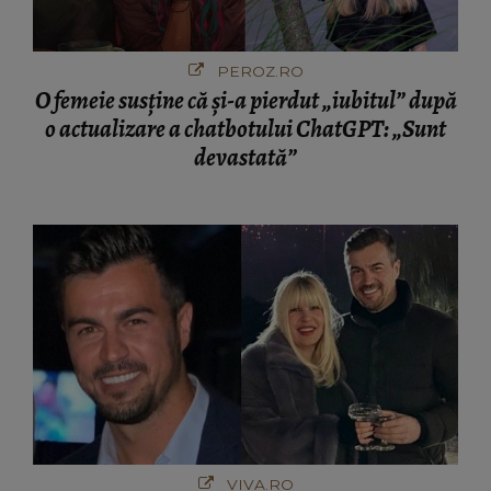
PEROZ.RO
O femeie susține că și-a pierdut „iubitul” după
o actualizare a chatbotului ChatGPT: „Sunt
devastată”
VIVA.RO