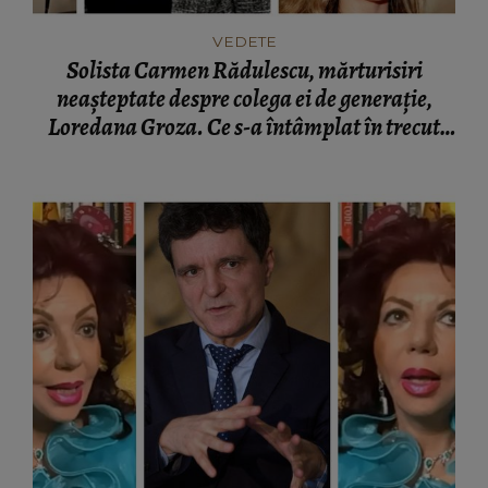
VEDETE
Solista Carmen Rădulescu, mărturisiri
neașteptate despre colega ei de generație,
Loredana Groza. Ce s-a întâmplat în trecut
între ele: “Nu mi-a plăcut nici când avea 16
ani, nici când apare acum.”