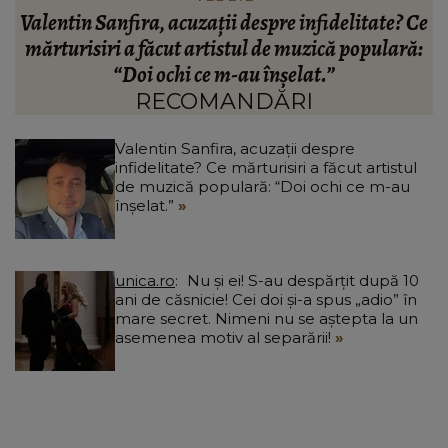
Ce
Cu câți bani a rămas Oana Lis să cumpere
:
mâncare pentru ea și soțul ei, Viorel: „Abia mâine
d
luăm pensia.”
RECOMANDĂRI
Valentin Sanfira, acuzații despre
infidelitate? Ce mărturisiri a făcut artistul
de muzică populară: “Doi ochi ce m-au
înșelat.”
unica.ro
Nu și ei! S-au despărțit după 10
ani de căsnicie! Cei doi și-a spus „adio” în
mare secret. Nimeni nu se aștepta la un
asemenea motiv al separării!