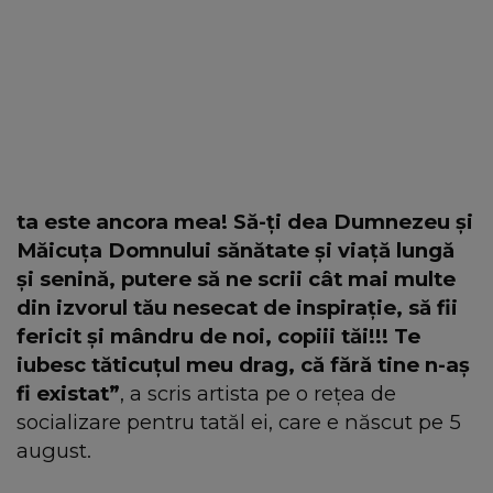
ta este ancora mea! Să-ți dea Dumnezeu și
Măicuța Domnului sănătate și viață lungă
și senină, putere să ne scrii cât mai multe
din izvorul tău nesecat de inspirație, să fii
fericit și mândru de noi, copiii tăi!!! Te
iubesc tăticuțul meu drag, că fără tine n-aș
fi existat”
, a scris artista pe o rețea de
socializare pentru tatăl ei, care e născut pe 5
august.