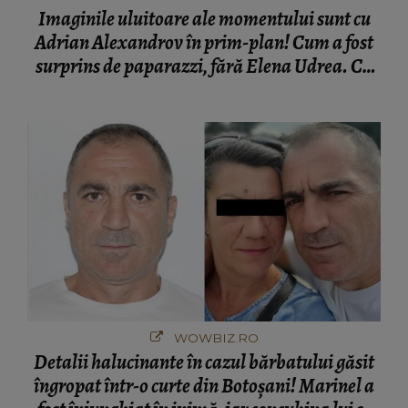
Imaginile uluitoare ale momentului sunt cu
Adrian Alexandrov în prim-plan! Cum a fost
surprins de paparazzi, fără Elena Udrea. Cu
cine s-a întâlnit partenerul fostei politiciene în
București! Gestul lui...
WOWBIZ.RO
Detalii halucinante în cazul bărbatului găsit
îngropat într-o curte din Botoșani! Marinel a