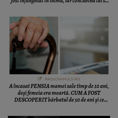
fost înjunghiat în inimă, iar concubina lui se
numără printre suspecți
RADIOIMPULS.RO
A încasat PENSIA mamei sale timp de 10 ani,
deși femeia era moartă. CUM A FOST
DESCOPERIT bărbatul de 50 de ani și ce
afacere a deschis cu banii obținuți? SUMA E
COLOSALĂ