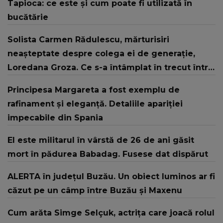
Tapioca: ce este și cum poate fi utilizată în
bucătărie
Solista Carmen Rădulescu, mărturisiri
neașteptate despre colega ei de generație,
Loredana Groza. Ce s-a întâmplat în trecut între
ele: “Nu mi-a plăcut nici când avea 16 ani, nici
Principesa Margareta a fost exemplu de
când apare acum.”
rafinament și eleganță. Detaliile apariției
impecabile din Spania
El este militarul în vârstă de 26 de ani găsit
mort în pădurea Babadag. Fusese dat dispărut
ALERTA în judeţul Buzău. Un obiect luminos ar fi
căzut pe un câmp între Buzău şi Maxenu
Cum arăta Simge Selçuk, actrița care joacă rolul