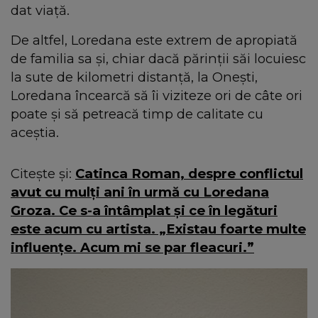
dat viață.
De altfel, Loredana este extrem de apropiată
de familia sa și, chiar dacă părinții săi locuiesc
la sute de kilometri distanță, la Onești,
Loredana încearcă să îi viziteze ori de câte ori
poate și să petreacă timp de calitate cu
aceștia.
Citește și:
Catinca Roman, despre conflictul
avut cu mulți ani în urmă cu Loredana
Groza. Ce s-a întâmplat și ce în legături
este acum cu artista. „Existau foarte multe
influențe. Acum mi se par fleacuri.”