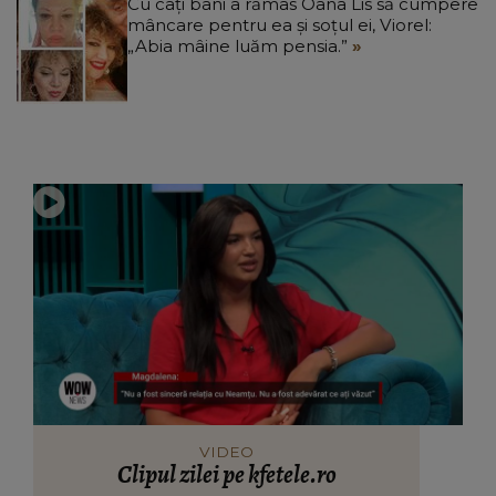
Cu câți bani a rămas Oana Lis să cumpere
mâncare pentru ea și soțul ei, Viorel:
„Abia mâine luăm pensia.”
VIDEO
Clipul zilei pe kfetele.ro