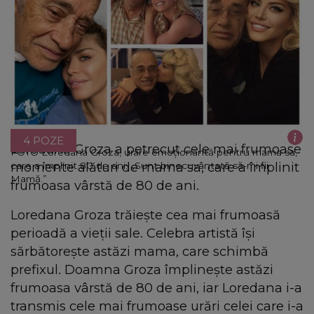
4 POZE
Loredana Groza a petrecut cele mai frumoase
FOTO Loredana Groza, urare emoționantă pentru mama sa,
momente alături de mama sa, care a împlinit
care a împlinit 80 de ani: „Sunt binecuvântată să-mi fii
Mamă.”
frumoasa vârstă de 80 de ani.
Loredana Groza trăiește cea mai frumoasă
perioadă a vieții sale. Celebra artistă își
sărbătorește astăzi mama, care schimbă
prefixul. Doamna Groza împlinește astăzi
frumoasa vârstă de 80 de ani, iar Loredana i-a
transmis cele mai frumoase urări celei care i-a