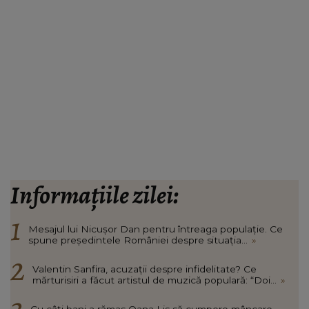
Informațiile zilei:
Mesajul lui Nicușor Dan pentru întreaga populație. Ce
spune președintele României despre situația...
»
Valentin Sanfira, acuzații despre infidelitate? Ce
mărturisiri a făcut artistul de muzică populară: “Doi...
»
Cu câți bani a rămas Oana Lis să cumpere mâncare