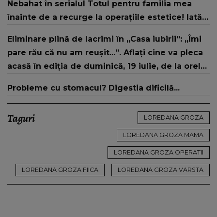
Nebahat în serialul Totul pentru familia mea
înainte de a recurge la operațiile estetice! Iată
ce aspect fizic uluitor avea aceasta la 19 ani:
Eliminare plină de lacrimi în „Casa iubirii”: „Îmi
„Tinerețe rebelă”
pare rău că nu am reușit...”. Aflați cine va pleca
acasă în ediția de duminică, 19 iulie, de la orele
16:00 și 19:00, doar la Kanal D
Probleme cu stomacul? Digestia dificilă...
Taguri
LOREDANA GROZA
LOREDANA GROZA MAMA
LOREDANA GROZA OPERATII
LOREDANA GROZA FIICA
LOREDANA GROZA VARSTA