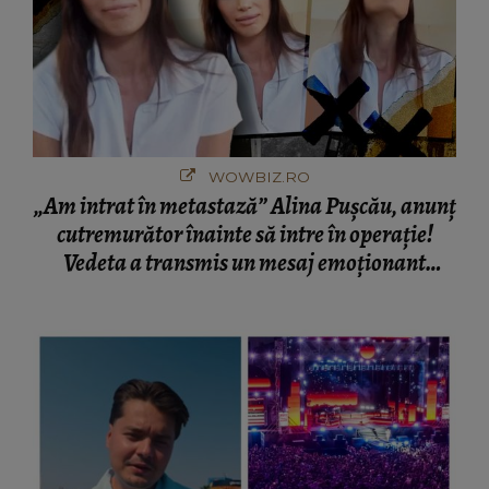
WOWBIZ.RO
„Am intrat în metastază” Alina Pușcău, anunț
cutremurător înainte să intre în operație!
Vedeta a transmis un mesaj emoționant
fanilor