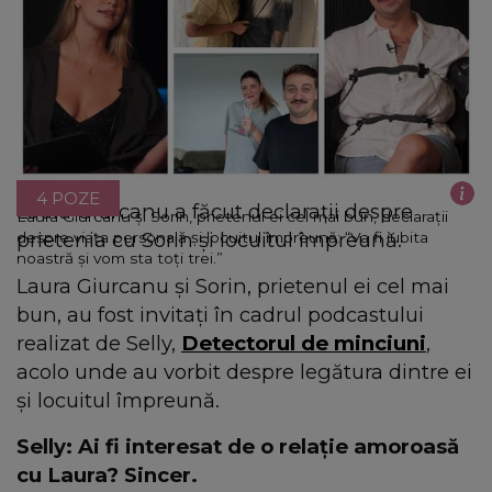
4 POZE
Laura Giurcanu a făcut declarații despre
Laura Giurcanu și Sorin, prietenul ei cel mai bun, declarații
prietenia cu Sorin și locuitul împreună.
despre viața personală și locuitul împreună: “Va fi iubita
noastră și vom sta toți trei.”
Laura Giurcanu și Sorin, prietenul ei cel mai
bun, au fost invitați în cadrul podcastului
realizat de Selly,
Detectorul de minciuni
,
acolo unde au vorbit despre legătura dintre ei
și locuitul împreună.
Selly: Ai fi interesat de o relație amoroasă
cu Laura? Sincer.