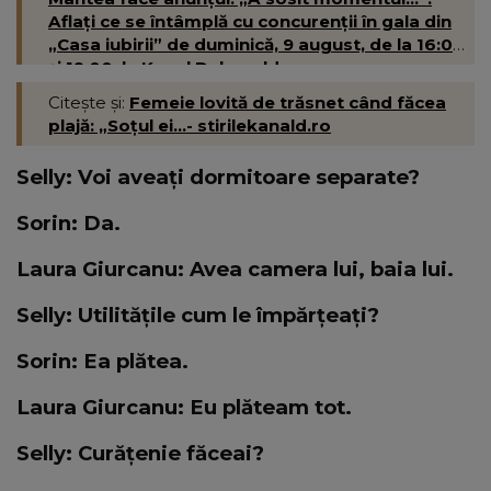
Aflați ce se întâmplă cu concurenții în gala din
„Casa iubirii” de duminică, 9 august, de la 16:00
și 19:00, la Kanal D- kanald.ro
Citește și:
Femeie lovită de trăsnet când făcea
plajă: „Soțul ei...- stirilekanald.ro
Selly: Voi aveați dormitoare separate?
Sorin: Da.
Laura Giurcanu: Avea camera lui, baia lui.
Selly: Utilitățile cum le împărțeați?
Sorin: Ea plătea.
Laura Giurcanu: Eu plăteam tot.
Selly: Curățenie făceai?