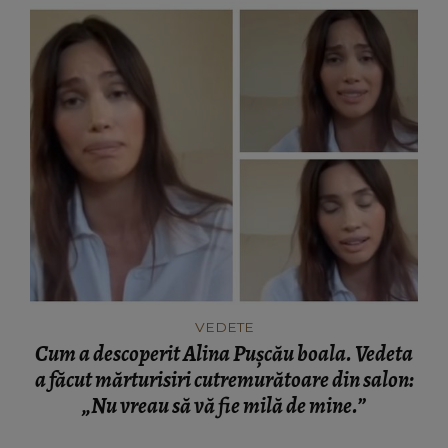
VEDETE
Cum a descoperit Alina Pușcău boala. Vedeta
a făcut mărturisiri cutremurătoare din salon:
„Nu vreau să vă fie milă de mine.”