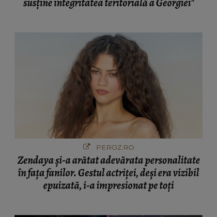
susține integritatea teritorială a Georgiei"
PEROZ.RO
Zendaya și-a arătat adevărata personalitate
în fața fanilor. Gestul actriței, deși era vizibil
epuizată, i-a impresionat pe toți