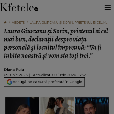
VEDETE
LAURA GIURCANU ȘI SORIN, PRIETENUL EI CEL MAI
BUN, DECLARAȚII DESPRE VIAȚA PERSONALĂ ȘI
Laura Giurcanu și Sorin, prietenul ei cel
LOCUITUL ÎMPREUNĂ: “VA FI IUBITA NOASTRĂ ȘI
VOM STA TOȚI TREI.”
mai bun, declarații despre viața
personală și locuitul împreună: “Va fi
iubita noastră și vom sta toți trei.”
Diana Puiu
09 iunie 2026
Actualizat: 09 iunie 2026, 13:52
Adaugă-ne ca sursă preferată în Google