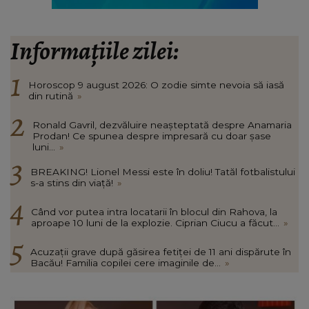
Informațiile zilei:
Horoscop 9 august 2026: O zodie simte nevoia să iasă
din rutină
»
Ronald Gavril, dezvăluire neașteptată despre Anamaria
Prodan! Ce spunea despre impresară cu doar șase
luni...
»
BREAKING! Lionel Messi este în doliu! Tatăl fotbalistului
s-a stins din viață!
»
Când vor putea intra locatarii în blocul din Rahova, la
aproape 10 luni de la explozie. Ciprian Ciucu a făcut...
»
Acuzații grave după găsirea fetiței de 11 ani dispărute în
Bacău! Familia copilei cere imaginile de...
»