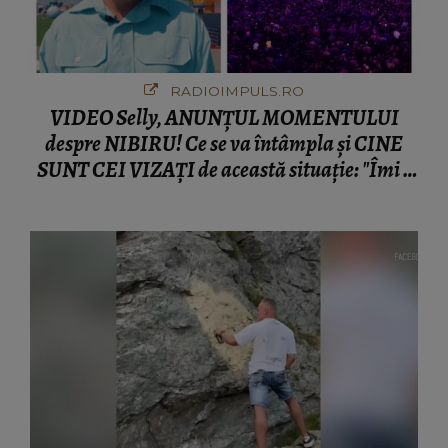
RADIOIMPULS.RO
VIDEO Selly, ANUNȚUL MOMENTULUI
despre NIBIRU! Ce se va întâmpla și CINE
SUNT CEI VIZAȚI de această situație: "Îmi e
ciudă că..."