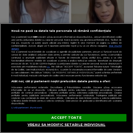
Nouă ne pasă ca datele tale personale să rămână confidențiale
Noi și partenerii noștri
589
stocăm și/sau accesăm informații pe dispozitivul dvs., precum identificatorii cookie
unici pentru prelucrarea datelor cu caracter personal. Puteți accepta sau gestiona preferințele dvs. făcând clic
VEDETE
mai jos, respectiv vă puteți opune utilizării unui interes legitim în orice moment pe pagina cu politica de
confidențialitate. Aceste alegeri vor fi raportate partenerilor noștri și nu vă vor afecta navigarea.
Mai multe
Cum a descoperit Alina Pușcău boala. Vedeta
detalii
Noi si partenerii nostri (retelele de socializare si agentiile de publicitate partenere, precum si furnizorii nostri de
a făcut mărturisiri cutremurătoare din salon:
servicii de date analitice) prelucram date pentru a permite website-ului sa functioneze, pentru a personaliza
continutul si anunturile publicitare afisate in functie de interesele si/sau profilul dvs., pentru a va oferi
functionalitati aferente retelelor de socializare si pentru a analiza traficul pe website. Beneficiati de drepturile
„Nu vreau să vă fie milă de mine.”
prevazute de art. 15-22 din GDPR in legatura cu prelucrarea datelor cu caracter personal. Aceste drepturi pot fi
exercitate prin modalitatea indicata
aici
. Prin click pe “ACCEPT TOATE”, acceptati folosirea tuturor Tehnologiilor
de tip Cookie, care implica inclusiv acceptul dvs. cu privire la stocarea/accesarea informatiilor de catre Vendor-ii
cu care colaboram. Prin click pe “VREAU SA MODIFIC SETARILE INDIVIDUAL” puteti schimba preferintele
in mod individual, mai putin cele legate de cookie strict necesare pentru functionarea website-ului.
Atât noi, cât și partenerii noștri prelucrăm datele pentru a oferi:
Măsurarea performanței reclamelor. Dezvoltarea și îmbunătățirea serviciilor. Stocarea și/sau accesarea
informațiilor de pe un dispozitiv. Utilizarea profilurilor pentru selectarea conținutului personalizat. Crearea
profilurilor de conținut personalizat. Utilizarea profilurilor pentru selectarea publicității personalizate. Crearea
profilurilor pentru publicitate personalizată. Măsurarea performanței conținutului. Înțelegerea publicului prin
statistici sau combinații de date din surse diferite. Utilizarea de date limitate pentru a selecta publicitatea.
Utilizarea datelor limitate pentru a selecta conținutul. Date precise de geolocație și identificarea prin scanarea
dispozitivului.
Listă parteneri (furnizori)
ACCEPT TOATE
VREAU SA MODIFIC SETARILE INDIVIDUAL