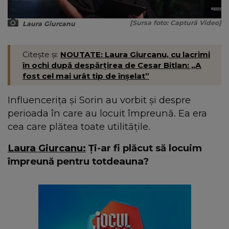
[Sursa foto: Captură Video]
Laura Giurcanu
Citește și:
NOUTATE: Laura Giurcanu, cu lacrimi
în ochi după despărțirea de Cesar Bitlan: „A
fost cel mai urât tip de înșelat”
Influencerița și Sorin au vorbit și despre
perioada în care au locuit împreună. Ea era
cea care plătea toate utilitățile.
Laura Giurcanu:
Ți-ar fi plăcut să locuim
împreună pentru totdeauna?