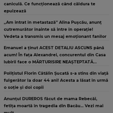
caniculă. Ce funcționează când căldura te
epuizează
„Am intrat în metastază” Alina Pușcău, anunț
cutremurător înainte să intre în operație!
Vedeta a transmis un mesaj emoționant fanilor
Emanuel a ținut ACEST DETALIU ASCUNS până
acum! În fața Alexandrei, concurentul din Casa
Iubirii face o MĂRTURISIRE NEAȘTEPTATĂ
despre mama sa: "I-am spus și ei în față, eu nu
Polițistul Florin Cătălin Șucată s-a stins din viață
te iubesc pentru că..."
fulgerător la doar 44 ani! Acesta a lăsat în urmă
o soție și doi copii
Anunțul DUREROS făcut de mama Rebecăi,
fetița moartă în tragedia din Bacău... Vezi mai
mult