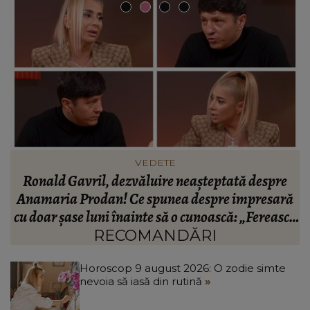
INFORMATIILE ZILEI
BREAKING! Lionel Messi este în doliu! Tatăl
ă
fotbalistului s-a stins din viață!
R
că
C
RECOMANDĂRI
Horoscop 9 august 2026: O zodie simte
nevoia să iasă din rutină