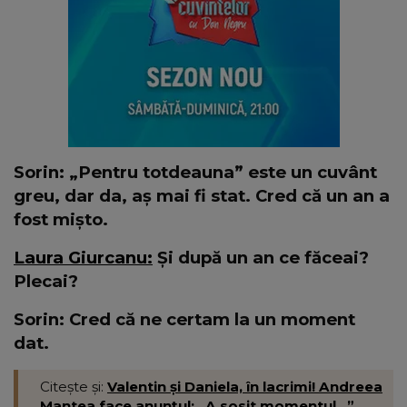
Sorin: „Pentru totdeauna” este un cuvânt
greu, dar da, aș mai fi stat. Cred că un an a
fost mișto.
Laura Giurcanu:
Și după un an ce făceai?
Plecai?
Sorin: Cred că ne certam la un moment
dat.
Citește și:
Valentin și Daniela, în lacrimi! Andreea
Mantea face anunțul: „A sosit momentul...”.