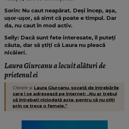
Sorin: Nu caut neapărat. Deși încep, așa,
ușor-ușor, să simt că poate e timpul. Dar
da, nu caut în mod activ.
Selly: Dacă sunt fete interesate, îl puteți
căuta, dar să știți că Laura nu pleacă
nicăieri.
Laura Giurcanu a locuit alături de
prietenul ei
Citește și:
Laura Giurcanu, șocată de întrebările
care i se adresează pe internet: „Nu ar trebui
să întrebați niciodată asta, pentru că nu știți
prin ce trece o femeie.”