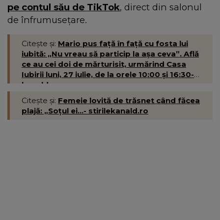
pe contul său de TikTok
, direct din salonul
de înfrumusețare.
Citește și:
Mario pus față în față cu fosta lui
iubită: „Nu vreau să particip la așa ceva”. Află
ce au cei doi de mărturisit, urmărind Casa
Iubirii luni, 27 iulie, de la orele 10:00 și 16:30-
kanald.ro
Citește și:
Femeie lovită de trăsnet când făcea
plajă: „Soțul ei...- stirilekanald.ro