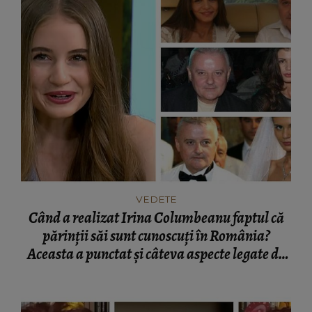
VEDETE
Când a realizat Irina Columbeanu faptul că
părinții săi sunt cunoscuți în România?
Aceasta a punctat și câteva aspecte legate de
diferența de vârstă dintre cei doi! "S-au iubit
foarte mult!"