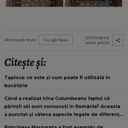
DISTRIBUIE
Abonează-te pe
acest articol
Citește și:
Tapioca: ce este și cum poate fi utilizată în
bucătărie
Când a realizat Irina Columbeanu faptul că
părinții săi sunt cunoscuți în România? Aceasta
a punctat și câteva aspecte legate de diferența
de vârstă dintre cei doi! "S-au iubit foarte mult!"
Principesa Margareta a fost exemplu de