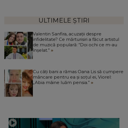
ULTIMELE ȘTIRI
Valentin Sanfira, acuzații despre
infidelitate? Ce mărturisiri a făcut artistul
de muzică populară: “Doi ochi ce m-au
înșelat.”
Cu câți bani a rămas Oana Lis să cumpere
mâncare pentru ea și soțul ei, Viorel:
„Abia mâine luăm pensia.”