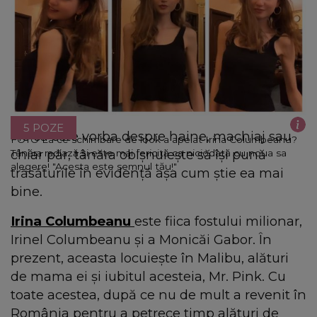
5 POZE
Fie că este vorba despre haine, machiaj sau
FOTO La ce schimbare de look a apelat Irina Columbeanu?
chiar păr, tânăra obișnuiește să își pună
Tânăra radiază și este mai fericită ca niciodată cu noua sa
alegere! "Acesta este semnul tău!"
trăsăturile în evidență așa cum știe ea mai
bine.
Irina Columbeanu
este fiica fostului milionar,
Irinel Columbeanu și a Monicăi Gabor. În
prezent, aceasta locuiește în Malibu, alături
de mama ei și iubitul acesteia, Mr. Pink. Cu
toate acestea, după ce nu de mult a revenit în
România pentru a petrece timp alături de