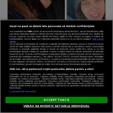
Nouă ne pasă ca datele tale personale să rămână confidențiale
Noi și partenerii noștri
589
stocăm și/sau accesăm informații pe dispozitivul dvs., precum identificatorii cookie
unici pentru prelucrarea datelor cu caracter personal. Puteți accepta sau gestiona preferințele dvs. făcând clic
VEDETE
mai jos, respectiv vă puteți opune utilizării unui interes legitim în orice moment pe pagina cu politica de
confidențialitate. Aceste alegeri vor fi raportate partenerilor noștri și nu vă vor afecta navigarea.
Mai multe
Drama din spatele Alinei Pușcău. Cu ce
detalii
Noi si partenerii nostri (retelele de socializare si agentiile de publicitate partenere, precum si furnizorii nostri de
probleme de sănătate se confruntă sora
servicii de date analitice) prelucram date pentru a permite website-ului sa functioneze, pentru a personaliza
continutul si anunturile publicitare afisate in functie de interesele si/sau profilul dvs., pentru a va oferi
functionalitati aferente retelelor de socializare si pentru a analiza traficul pe website. Beneficiati de drepturile
modelului internațional: “Un proces foarte
prevazute de art. 15-22 din GDPR in legatura cu prelucrarea datelor cu caracter personal. Aceste drepturi pot fi
exercitate prin modalitatea indicata
aici
. Prin click pe “ACCEPT TOATE”, acceptati folosirea tuturor Tehnologiilor
greu.”
de tip Cookie, care implica inclusiv acceptul dvs. cu privire la stocarea/accesarea informatiilor de catre Vendor-ii
cu care colaboram. Prin click pe “VREAU SA MODIFIC SETARILE INDIVIDUAL” puteti schimba preferintele
in mod individual, mai putin cele legate de cookie strict necesare pentru functionarea website-ului.
Atât noi, cât și partenerii noștri prelucrăm datele pentru a oferi:
Măsurarea performanței reclamelor. Dezvoltarea și îmbunătățirea serviciilor. Stocarea și/sau accesarea
informațiilor de pe un dispozitiv. Utilizarea profilurilor pentru selectarea conținutului personalizat. Crearea
profilurilor de conținut personalizat. Utilizarea profilurilor pentru selectarea publicității personalizate. Crearea
profilurilor pentru publicitate personalizată. Măsurarea performanței conținutului. Înțelegerea publicului prin
statistici sau combinații de date din surse diferite. Utilizarea de date limitate pentru a selecta publicitatea.
Utilizarea datelor limitate pentru a selecta conținutul. Date precise de geolocație și identificarea prin scanarea
dispozitivului.
Listă parteneri (furnizori)
ACCEPT TOATE
VREAU SA MODIFIC SETARILE INDIVIDUAL