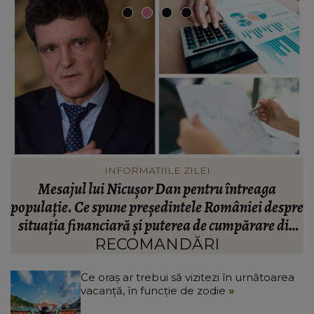
VEDETE
Valentin Sanfira, acuzații despre infidelitate? Ce
re
mărturisiri a făcut artistul de muzică populară:
m
n
“Doi ochi ce m-au înșelat.”
”
RECOMANDĂRI
Ce oraș ar trebui să vizitezi în urnătoarea
vacanță, în funcție de zodie