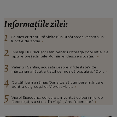
Informațiile zilei:
Ce oraș ar trebui să vizitezi în urnătoarea vacanță, în
funcție de zodie
»
Mesajul lui Nicușor Dan pentru întreaga populație. Ce
spune președintele României despre situația...
»
Valentin Sanfira, acuzații despre infidelitate? Ce
mărturisiri a făcut artistul de muzică populară: “Doi...
»
Cu câți bani a rămas Oana Lis să cumpere mâncare
pentru ea și soțul ei, Viorel: „Abia...
»
Viorel Sibiceanu, cel care a inventat celebrii mici de
Dedulești, s-a stins din viață: „Grea încercare.”
»