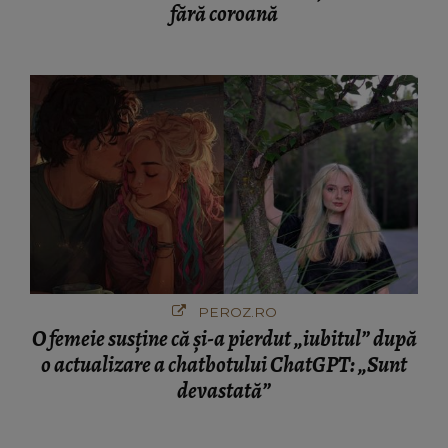
fără coroană
PEROZ.RO
O femeie susține că și-a pierdut „iubitul” după
o actualizare a chatbotului ChatGPT: „Sunt
devastată”