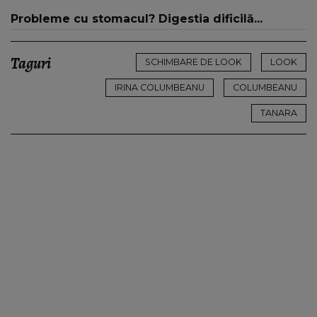
16:00 și 19:00, doar la Kanal D
Probleme cu stomacul? Digestia dificilă...
Taguri
SCHIMBARE DE LOOK
LOOK
IRINA COLUMBEANU
COLUMBEANU
TANARA