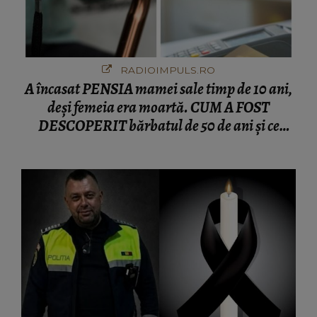
RADIOIMPULS.RO
A încasat PENSIA mamei sale timp de 10 ani,
deși femeia era moartă. CUM A FOST
DESCOPERIT bărbatul de 50 de ani și ce
afacere a deschis cu banii obținuți? SUMA E
COLOSALĂ