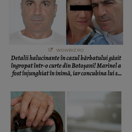
WOWBIZ.RO
Detalii halucinante în cazul bărbatului găsit
îngropat într-o curte din Botoșani! Marinel a
fost înjunghiat în inimă, iar concubina lui se
numără printre suspecți