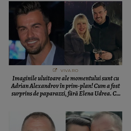
VIVA.RO
Imaginile uluitoare ale momentului sunt cu
Adrian Alexandrov în prim-plan! Cum a fost
surprins de paparazzi, fără Elena Udrea. Cu
cine s-a întâlnit partenerul fostei politiciene în
București! Gestul lui...