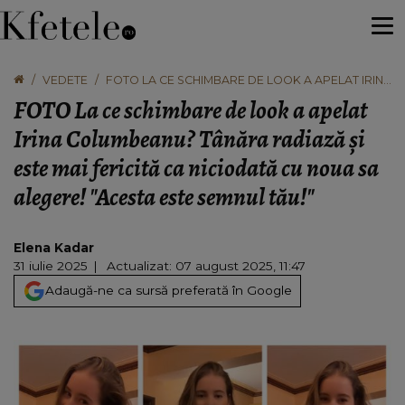
VEDETE
FOTO LA CE SCHIMBARE DE LOOK A APELAT IRINA
COLUMBEANU? TÂNĂRA RADIAZĂ ȘI ESTE MAI
FOTO La ce schimbare de look a apelat
FERICITĂ CA NICIODATĂ CU NOUA SA ALEGERE!
"ACESTA ESTE SEMNUL TĂU!"
Irina Columbeanu? Tânăra radiază și
este mai fericită ca niciodată cu noua sa
alegere! "Acesta este semnul tău!"
Elena Kadar
31 iulie 2025
Actualizat: 07 august 2025, 11:47
Adaugă-ne ca sursă preferată în Google