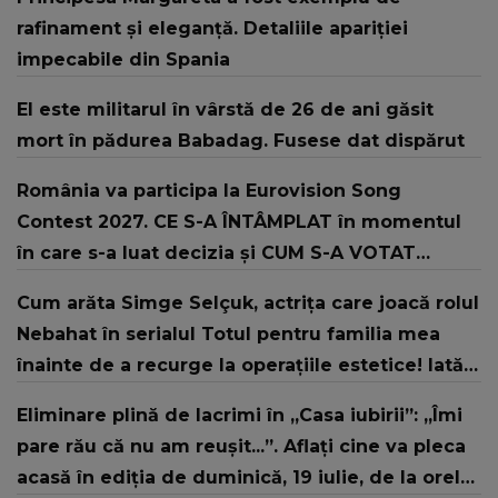
rafinament și eleganță. Detaliile apariției
impecabile din Spania
El este militarul în vârstă de 26 de ani găsit
mort în pădurea Babadag. Fusese dat dispărut
România va participa la Eurovision Song
Contest 2027. CE S-A ÎNTÂMPLAT în momentul
în care s-a luat decizia și CUM S-A VOTAT
revenirea în concurs: "Reprezintă un proiect
Cum arăta Simge Selçuk, actrița care joacă rolul
strategic de..."
Nebahat în serialul Totul pentru familia mea
înainte de a recurge la operațiile estetice! Iată
ce aspect fizic uluitor avea aceasta la 19 ani:
Eliminare plină de lacrimi în „Casa iubirii”: „Îmi
„Tinerețe rebelă”
pare rău că nu am reușit...”. Aflați cine va pleca
acasă în ediția de duminică, 19 iulie, de la orele