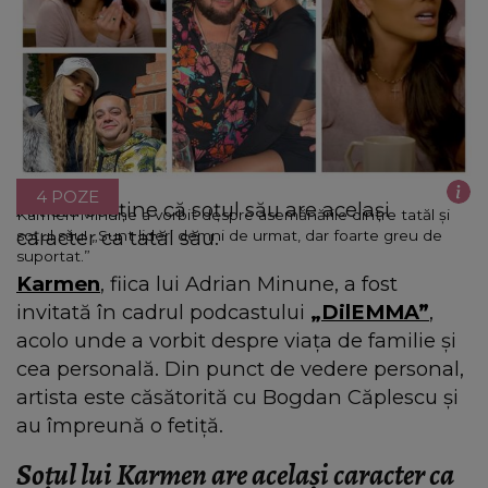
4 POZE
Artista susține că soțul său are același
Karmen Minune a vorbit despre asemănările dintre tatăl și
caracter ca tatăl său.
soțul său! „Sunt lideri demni de urmat, dar foarte greu de
suportat.”
Karmen
, fiica lui Adrian Minune, a fost
invitată în cadrul podcastului
„DilEMMA”
,
acolo unde a vorbit despre viața de familie și
cea personală. Din punct de vedere personal,
artista este căsătorită cu Bogdan Căplescu și
au împreună o fetiță.
Soțul lui Karmen are același caracter ca