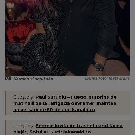
[Sursa foto: Instagram]
Karmen și soțul său
Citește și:
Paul Surugiu – Fuego, surprins de
matinalii de la „Brigada devreme” înaintea
aniversării de 50 de ani- kanald.ro
Citește și:
Femeie lovită de trăsnet când făcea
plajă: „Soțul ei...- stirilekanald.ro