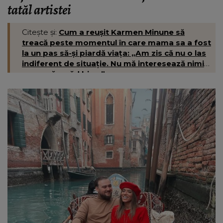
tatăl artistei
Citește și:
Cum a reușit Karmen Minune să
treacă peste momentul în care mama sa a fost
la un pas să-și piardă viața: „Am zis că nu o las
indiferent de situație. Nu mă interesează nimic,
vreau să o văd bine.”