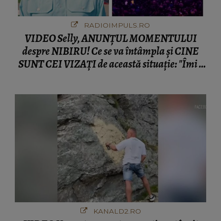
RADIOIMPULS.RO
VIDEO Selly, ANUNȚUL MOMENTULUI
despre NIBIRU! Ce se va întâmpla și CINE
SUNT CEI VIZAȚI de această situație: "Îmi e
ciudă că..."
KANALD2.RO