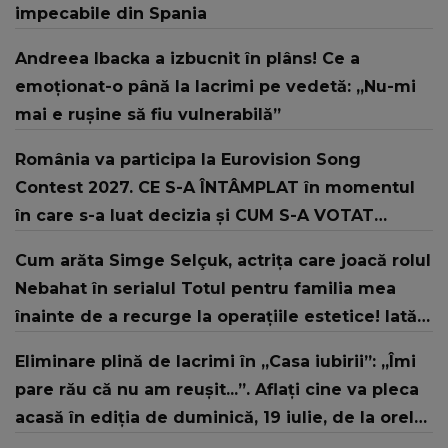
impecabile din Spania
Andreea Ibacka a izbucnit în plâns! Ce a
emoționat-o până la lacrimi pe vedetă: „Nu-mi
mai e rușine să fiu vulnerabilă”
România va participa la Eurovision Song
Contest 2027. CE S-A ÎNTÂMPLAT în momentul
în care s-a luat decizia și CUM S-A VOTAT
revenirea în concurs: "Reprezintă un proiect
Cum arăta Simge Selçuk, actrița care joacă rolul
strategic de..."
Nebahat în serialul Totul pentru familia mea
înainte de a recurge la operațiile estetice! Iată
ce aspect fizic uluitor avea aceasta la 19 ani:
Eliminare plină de lacrimi în „Casa iubirii”: „Îmi
„Tinerețe rebelă”
pare rău că nu am reușit...”. Aflați cine va pleca
acasă în ediția de duminică, 19 iulie, de la orele
16:00 și 19:00, doar la Kanal D