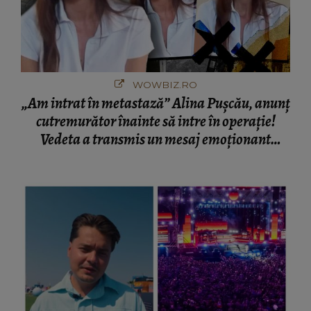
WOWBIZ.RO
„Am intrat în metastază” Alina Pușcău, anunț
cutremurător înainte să intre în operație!
Vedeta a transmis un mesaj emoționant
fanilor