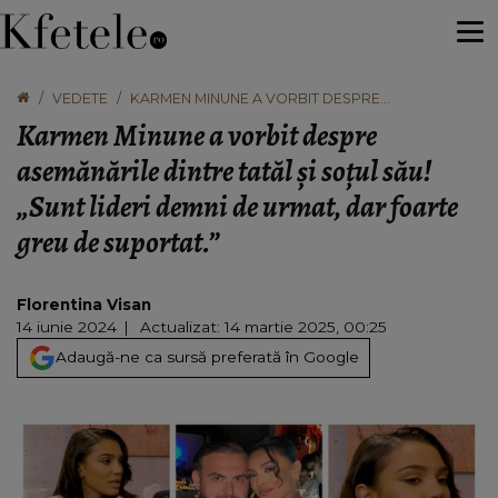
VEDETE
KARMEN MINUNE A VORBIT DESPRE
ASEMĂNĂRILE DINTRE TATĂL ȘI SOȚUL SĂU! „SUNT
Karmen Minune a vorbit despre
LIDERI DEMNI DE URMAT, DAR FOARTE GREU DE
SUPORTAT.”
asemănările dintre tatăl și soțul său!
„Sunt lideri demni de urmat, dar foarte
greu de suportat.”
Florentina Visan
14 iunie 2024
Actualizat: 14 martie 2025, 00:25
Adaugă-ne ca sursă preferată în Google