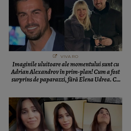
VIVA.RO
Imaginile uluitoare ale momentului sunt cu
Adrian Alexandrov în prim-plan! Cum a fost
surprins de paparazzi, fără Elena Udrea. Cu
cine s-a întâlnit partenerul fostei politiciene în
București! Gestul lui...