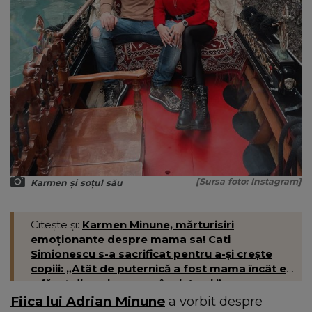
[Sursa foto: Instagram]
Karmen și soțul său
Citește și:
Karmen Minune, mărturisiri
emoționante despre mama sa! Cati
Simionescu s-a sacrificat pentru a-și crește
copiii: „Atât de puternică a fost mama încât ea
a făcut din noi un scop în viața ei.”
Fiica lui Adrian Minune
a vorbit despre