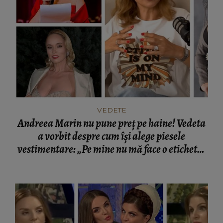
VEDETE
Andreea Marin nu pune preț pe haine! Vedeta
a vorbit despre cum își alege piesele
vestimentare: „Pe mine nu mă face o etichetă.
Dacă îmi place ceva, port cât de des pot acea
haină!”