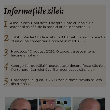
Informațiile zilei:
Alina Pușcău, noi detalii despre lupta cu boala. Ce
așteaptă să afle de la medici după începerea...
»
Iubitul Paulei Chirilă a răbufnit! Bărbatul a avut o reacție
dură după comentariile primite în mediul...
»
Horoscop 10 august 2026: O zodie trăiește intens
fiecare emoție
»
George Tal, dezvăluiri neașteptate despre fosta căsnicie.
Partenerul Danielei Gyorfi a recunoscut că și-a...
»
Horoscop 9 august 2026: O zodie simte nevoia să iasă
din rutină
»