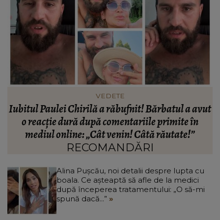
HOROSCOP
ut
Horoscop 10 august 2026: O zodie trăiește intens
fiecare emoție
c
RECOMANDĂRI
Alina Pușcău, noi detalii despre lupta cu
boala. Ce așteaptă să afle de la medici
după începerea tratamentului: „O să-mi
spună dacă...”