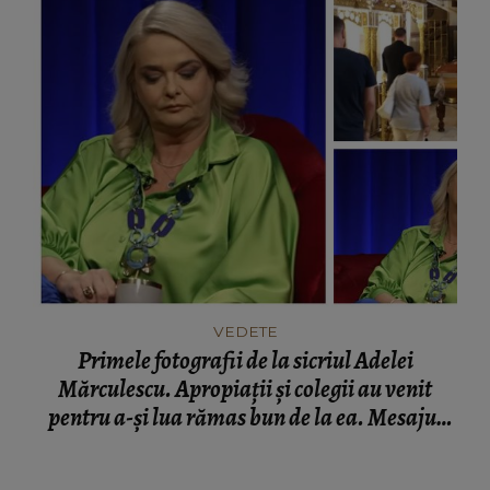
VEDETE
Primele fotografii de la sicriul Adelei
Mărculescu. Apropiații și colegii au venit
pentru a-și lua rămas bun de la ea. Mesajul
transmis de Iuliana Marciuc: „Așa o putem
vedea din nou.”